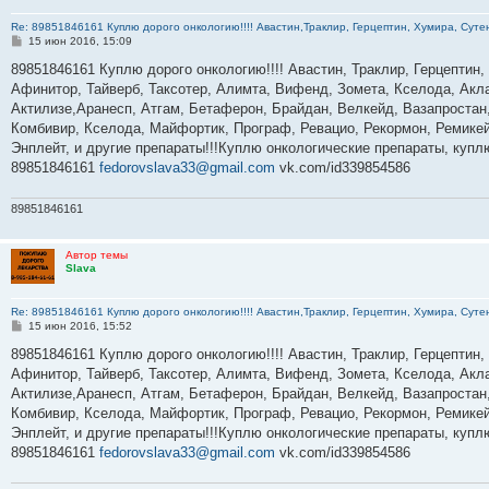
Re: 89851846161 Куплю дорого онкологию!!!! Авастин,Траклир, Герцептин, Хумира, Сутен
С
15 июн 2016, 15:09
о
о
89851846161 Куплю дорого онкологию!!!! Авастин, Траклир, Герцептин,
б
Афинитор, Тайверб, Таксотер, Алимта, Вифенд, Зомета, Кселода, Акла
щ
е
Актилизе,Аранесп, Атгам, Бетаферон, Брайдан, Велкейд, Вазапростан,
н
Комбивир, Кселода, Майфортик, Програф, Ревацио, Рекормон, Ремикей
и
е
Энплейт, и другие препараты!!!Куплю онкологические препараты, куп
89851846161
fedorovslava33@gmail.com
vk.com/id339854586
89851846161
Автор темы
Slava
Re: 89851846161 Куплю дорого онкологию!!!! Авастин,Траклир, Герцептин, Хумира, Сутен
С
15 июн 2016, 15:52
о
о
89851846161 Куплю дорого онкологию!!!! Авастин, Траклир, Герцептин,
б
Афинитор, Тайверб, Таксотер, Алимта, Вифенд, Зомета, Кселода, Акла
щ
е
Актилизе,Аранесп, Атгам, Бетаферон, Брайдан, Велкейд, Вазапростан,
н
Комбивир, Кселода, Майфортик, Програф, Ревацио, Рекормон, Ремикей
и
е
Энплейт, и другие препараты!!!Куплю онкологические препараты, куп
89851846161
fedorovslava33@gmail.com
vk.com/id339854586