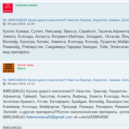
romanov.roman
Re: 89851846161 Куплю дорого онкологию!!!! Авастин,Траклир, Герцептин, Хумира, Сутен
С
08 июн 2016, 11:40
о
о
Куплю Хумира, Сутент, Нексавар, Иресса, Спрайсел, Тасигна,Афинито
б
Зомета, Кселода, Акласта, Вотриент,Мабтера, Золадекс, Октагам, Йон
щ
е
Велкейд, Калетра, Келикс, Кивекса, Кселода, Ксолар, Луцентис,Майфо
н
Ремикейд, Рибомустин, Сандиммун,Тарцева,Темодал, Тоби, Элоксатин,
и
е
мед.препараты
Автор темы
Slava
Re: 89851846161 Куплю дорого онкологию!!!! Авастин,Траклир, Герцептин, Хумира, Сутен
С
09 июн 2016, 12:12
о
о
89851846161 Куплю дорого онкологию!!!! Авастин, Траклир, Герцептин,
б
Афинитор, Тайверб, Таксотер, Алимта, Вифенд, Зомета, Кселода, Акла
щ
е
Актилизе,Аранесп, Атгам, Бетаферон, Брайдан, Велкейд, Вазапростан,
н
Комбивир, Кселода, Майфортик, Програф, Ревацио, Рекормон, Ремикей
и
е
Энплейт, и другие препараты!!!Куплю онкологические препараты, куп
89851846161
fedorovslava33@gmail.com
vk.com/id339854586
89851846161