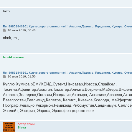
Гость
Re: 89851846161 Куплю дорого онкологию!!!! Авастин,Траклир, Герцептин, Хумира, Сутен
С
10 июн 2016, 00:40
о
о
nbnk,.m.,
б
щ
е
н
и
leonid.voronov
е
Re: 89851846161 Куплю дорого онкологию!!!! Авастин,Траклир, Герцептин, Хумира, Сутен
С
10 июн 2016, 01:50
о
о
Куплю Хумира,рЕМИКЕЙД,Сутент,Нексавар,Иресса,Спрайсел,
б
Тасигна,Афинитор,Авастин,Таксотер,Алимта,Вотриент,Мабтера,Вифенд
щ
е
Акласта,Золадекс,Октагам,Йондалис,Актемра, Актилизе,Аранесп,Атг
н
Вазапростан,Ревлимид,Калетра, Келикс, Кивекса,Кселода, Майфортик
и
е
Програф,Ревацио,Рекормон,Ремикейд,Рибомустин,Сандиммун, Селлсеп
Энплейт, Эпокрин, Эпрекс, Эральфон дороже всех
Автор темы
Slava