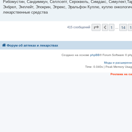
Рибомустин, Сандиммун, Селлсепт, Сероквель, Симдакс, Симулект,Тар
Энбрел, Энплейт, Эпокрин, Эпрекс, Эральфон Куплю, куплю онкологи
лекарственные средства
Страница
16
из
4
1
14
1
Пред.
415 сообщений
…
Форум об аптеках и лекарствах
Создано на основе
phpBB
® Forum Software © ph
Моды и расширени
Time: 0.040s
| Peak Memory Usage
Рeклама на с