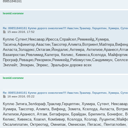
89851846161
leonid.voronov
Re: 89851846161 Куплю дорого онкологию!!!! Авастин,Траклир, Герцептин, Хумира, Сутен
С
15 июн 2016, 17:52
о
о
Куплю Сутент,Нексавар,Иресса,Спрайсел,Ремикейд,Хумира,
б
Тасигна,Афинитор,Авастин,Таксотер,Алимта,Вотриент,Мабтера,Вифенд
щ
е
Акласта,Золадекс,Октагам,Йондалис,Актемра, Актилизе,Аранесп,Атг
н
Вазапростан,Ревлимид,Калетра, Келикс, Кивекса,Кселода, Майфортик
и
е
Програф,Ревацио,Рекормон,Ремикейд,Рибомустин,Сандиммун, Селлсеп
Энплейт, Эпокрин, Эпрекс, Эральфон дороже всех
leonid.voronov
Re: 89851846161 Куплю дорого онкологию!!!! Авастин,Траклир, Герцептин, Хумира, Сутен
С
16 июн 2016, 05:22
о
о
Куплю Зитига,Зелбораф,Траклир,Герцептин, Хумира, Сутент, Нексавар
б
Хумира, Таксотер, Алимта, Вифенд, Зомета, Кселода, Акласта, Вотри
щ
е
Актилизе,Аранесп, Атгам, Бетаферон, Брайдан, Брилинта, Бонефос, В
н
Келикс, Кивекса, Коагил, Комбивир, Кселода, Ксолар, Луцентис,Майф
и
е
Оксалиплатин, Октреотид, Омнипак, Омнискан, Пегасис, Пентаглобин,