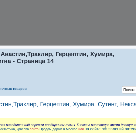
 Авастин,Траклир, Герцептин, Хумира,
игна - Страница 14
птечных товаров
стин,Траклир, Герцептин, Хумира, Сутент, Некс
орая находится над верхним сообщением темы. Кнопка в настоящее время доступн
на сайте объявлений аптек
косметика, красота
сайта
Продам даром в Москве
или