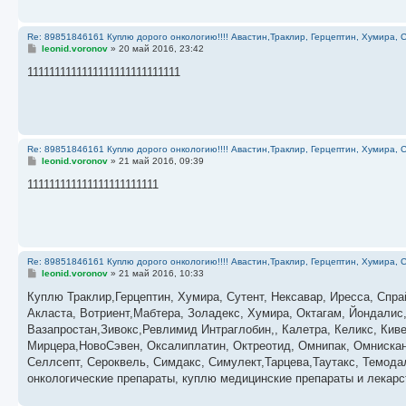
Re: 89851846161 Куплю дорого онкологию!!!! Авастин,Траклир, Герцептин, Хумира, С
С
leonid.voronov
»
20 май 2016, 23:42
о
о
1111111111111111111111111111
б
щ
е
н
и
е
Re: 89851846161 Куплю дорого онкологию!!!! Авастин,Траклир, Герцептин, Хумира, С
С
leonid.voronov
»
21 май 2016, 09:39
о
о
111111111111111111111111
б
щ
е
н
и
е
Re: 89851846161 Куплю дорого онкологию!!!! Авастин,Траклир, Герцептин, Хумира, С
С
leonid.voronov
»
21 май 2016, 10:33
о
о
Куплю Траклир,Герцептин, Хумира, Сутент, Нексавар, Иресса, Спра
б
Акласта, Вотриент,Мабтера, Золадекс, Хумира, Октагам, Йондалис
щ
е
Вазапростан,Зивокс,Ревлимид Интраглобин,, Калетра, Келикс, Кив
н
Мирцера,НовоСэвен, Оксалиплатин, Октреотид, Омнипак, Омнискан,
и
е
Селлсепт, Сероквель, Симдакс, Симулект,Тарцева,Таутакс, Темода
онкологические препараты, куплю медицинские препараты и лекар