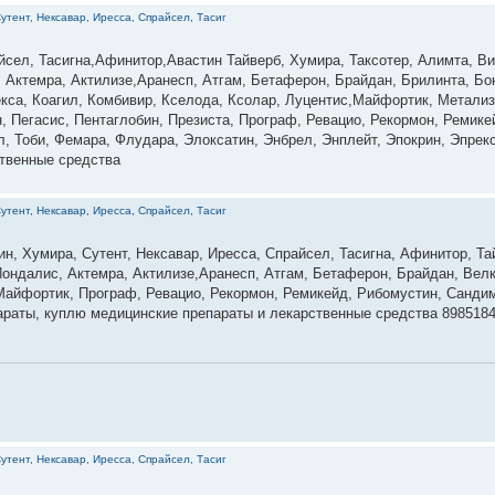
утент, Нексавар, Иресса, Спрайсел, Тасиг
йсел, Тасигна,Афинитор,Авастин Тайверб, Хумира, Таксотер, Алимта, В
, Актемра, Актилизе,Аранесп, Атгам, Бетаферон, Брайдан, Брилинта, Б
екса, Коагил, Комбивир, Кселода, Ксолар, Луцентис,Майфортик, Метали
 Пегасис, Пентаглобин, Презиста, Програф, Ревацио, Рекормон, Ремик
л, Тоби, Фемара, Флудара, Элоксатин, Энбрел, Энплейт, Эпокрин, Эпре
ственные средства
утент, Нексавар, Иресса, Спрайсел, Тасиг
ин, Хумира, Сутент, Нексавар, Иресса, Спрайсел, Тасигна, Афинитор, Та
ондалис, Актемра, Актилизе,Аранесп, Атгам, Бетаферон, Брайдан, Велк
 Майфортик, Програф, Ревацио, Рекормон, Ремикейд, Рибомустин, Сандим
параты, куплю медицинские препараты и лекарственные средства 898518
утент, Нексавар, Иресса, Спрайсел, Тасиг