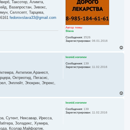
йверб, Таксотер, Алимта,
т
ь
ейд, Вазапростан, Зивокс,
с
мун, Селлсепт, Тарцева,
я
46161
fedorovslava33@gmail.com
к
н
а
Автор темы
ч
Slava
а
Сообщения:
3526
л
Зарегистрирован:
06.01.2016
у
В
е
р
leonid.voronov
н
у
Сообщения:
139
Зарегистрирован:
11.02.2016
т
ь
ктемра, Актилизе,Аранесп,
с
рцера, Октреотид, Пегасис,
я
ел, Энплейт, Эпокрин, Эпрекс,
к
н
а
В
ч
е
а
р
leonid.voronov
л
н
у
у
Сообщения:
139
Зарегистрирован:
11.02.2016
т
ь
а, Сутент, Нексавар, Иресса,
с
Мабтера, Золадекс, Хумира,
я
лода, Ксолар,Майфортик,
к