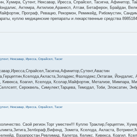
ин, Хумира, Сутент, Нексавар, Иресса, Спрайсел, Тасигна, Афинитор, Та
ондалис, Актемра, Актилизе,Аранесп, Атгам, Бетаферон, Брайдан, Велк
 Майфортик, Програф, Ревацио, Рекормон, Ремикейд, Рибомустин, Сандим
параты, куплю медицинские препараты и лекарственные средства 898518
утент, Нексавар, Иресса, Спрайсел, Тасиг
савар,Иресса,Спрайсел,Тасигна,Афинитор,Сутент,Авастин
,Герцептин,Кселода,Акласта,Золадекс,Фазлодекс,Октагам, Йондалис, А
, Кивекса, Коагил, Кселода, Ксолар,Майфортик, Метализе, Мимпара, Ми
еллсепт, Сероквель, Симулект,Тарцева, Темодал, Тоби, Элоксатин, Энбр
утент, Нексавар, Иресса, Спрайсел, Тасиг
оличество. Cвой регион.Торг уместен!!! Куплю Траклир,Герцептин, Хумир
Алимта,Зитига,Зелбораф,Вифенд, Зомета, Кселода, Акласта, Вотриент,
Велкейд, Вазапростан,Ревлимид, Калетра, Келикс, Кивекса, Коагил, Ксе