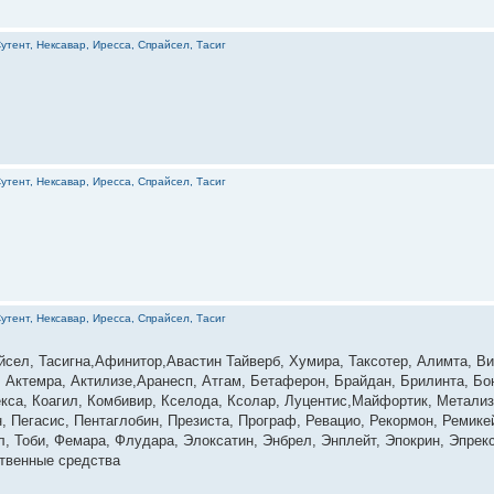
утент, Нексавар, Иресса, Спрайсел, Тасиг
утент, Нексавар, Иресса, Спрайсел, Тасиг
утент, Нексавар, Иресса, Спрайсел, Тасиг
йсел, Тасигна,Афинитор,Авастин Тайверб, Хумира, Таксотер, Алимта, В
, Актемра, Актилизе,Аранесп, Атгам, Бетаферон, Брайдан, Брилинта, Б
екса, Коагил, Комбивир, Кселода, Ксолар, Луцентис,Майфортик, Метали
 Пегасис, Пентаглобин, Презиста, Програф, Ревацио, Рекормон, Ремик
л, Тоби, Фемара, Флудара, Элоксатин, Энбрел, Энплейт, Эпокрин, Эпре
ственные средства