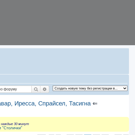
Поиск
Расширенный поиск
авар, Иресса, Спрайсел, Тасигна
⇐
а каждые 30 минут
и "Столички"