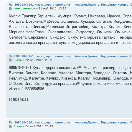
Re: 89851846161 Куплю дорого онкологию!!!! Авастин,Траклир, Герцептин, Хумира, С
С
leonid.voronov
»
21 май 2016, 13:19
о
о
Куплю Траклир,Герцептин, Хумира, Сутент, Нексавар, Иресса, Спра
б
Акласта, Вотриент,Мабтера, Золадекс, Хумира, Октагам, Йондалис
щ
е
Вазапростан,Зивокс,Ревлимид Интраглобин,, Калетра, Келикс, Кив
н
Мирцера,НовоСэвен, Оксалиплатин, Октреотид, Омнипак, Омнискан,
и
е
Селлсепт, Сероквель, Симдакс, Симулект,Тарцева,Таутакс, Темода
онкологические препараты, куплю медицинские препараты и лекар
Re: 89851846161 Куплю дорого онкологию!!!! Авастин,Траклир, Герцептин, Хумира, С
С
Slava
»
22 май 2016, 23:11
о
о
89851846161 Куплю дорого онкологию!!!! Авастин, Траклир, Герцепт
б
Вифенд, Зомета, Кселода, Акласта, Мабтера, Золадекс, Октагам, Й
щ
е
Ревлимид, Калетра, Келикс, Кивекса, Коагил, Комбивир, Кселода,
н
Энбрел, Энплейт, и другие препараты!!!Куплю онкологические пре
и
е
vk.com/id339854586
89851846161
Re: 89851846161 Куплю дорого онкологию!!!! Авастин,Траклир, Герцептин, Хумира, С
С
Slava
»
24 май 2016, 23:43
о