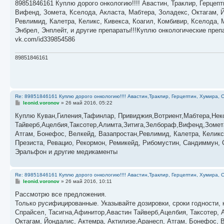
о
89851846161 Куплю дорого онкологию!!!! Авастин, Траклир, Герцепт
б
Вифенд, Зомета, Кселода, Акласта, Мабтера, Золадекс, Октагам, Й
щ
е
Ревлимид, Калетра, Келикс, Кивекса, Коагил, Комбивир, Кселода,
н
Энбрел, Энплейт, и другие препараты!!!Куплю онкологические пре
и
е
vk.com/id339854586
89851846161
Re: 89851846161 Куплю дорого онкологию!!!! Авастин,Траклир, Герцептин, Хумира, С
С
leonid.voronov
»
26 май 2016, 05:22
о
о
Куплю Куван,Гиления,Тафинлар, Привиджия,Вотриент,Мабтера,Нек
б
Тайверб,Ацелбия,Таксотер,Алимта,Зитига,Зелбораф,Вифенд,Зомета
щ
е
Атгам, Бонефос, Велкейд, Вазапростан,Ревлимид, Калетра, Келикс
н
Презиста, Ревацио, Рекормон, Ремикейд, Рибомустин, Сандиммун, С
и
е
Эральфон и другие медикаменты
Re: 89851846161 Куплю дорого онкологию!!!! Авастин,Траклир, Герцептин, Хумира, С
С
leonid.voronov
»
26 май 2016, 10:11
о
о
Рассмотрю все предложения.
б
Только русифицированные. Указывайте дозировки, сроки годности, к
щ
е
Спрайсел, Тасигна,Афинитор,Авастин Тайверб,Ацелбия, Таксотер, 
н
Октагам, Йондалис, Актемра, Актилизе,Аранесп, Атгам, Бонефос, 
и