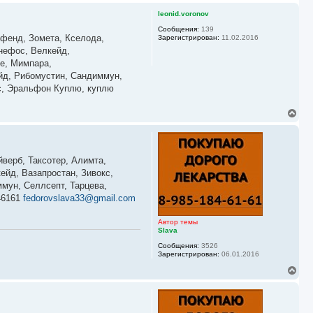
л
р
leonid.voronov
у
н
у
Сообщения:
139
ифенд, Зомета, Кселода,
Зарегистрирован:
11.02.2016
т
ь
онефос, Велкейд,
с
зе, Мимпара,
я
ейд, Рибомустин, Сандиммун,
к
кс, Эральфон Куплю, куплю
н
а
ч
В
а
е
л
р
у
н
у
йверб, Таксотер, Алимта,
т
ь
ейд, Вазапростан, Зивокс,
с
мун, Селлсепт, Тарцева,
я
46161
fedorovslava33@gmail.com
к
н
а
Автор темы
ч
Slava
а
Сообщения:
3526
л
Зарегистрирован:
06.01.2016
у
В
е
р
н
у