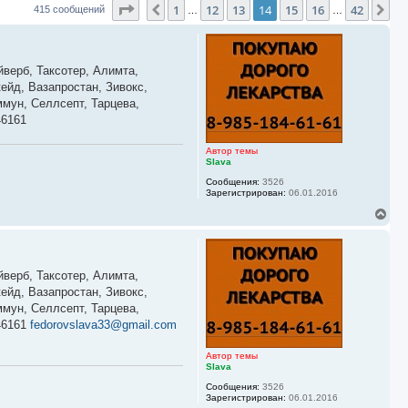
Страница
14
из
42
1
12
13
14
15
16
42
Пред.
Сл
415 сообщений
…
…
йверб, Таксотер, Алимта,
ейд, Вазапростан, Зивокс,
мун, Селлсепт, Тарцева,
46161
Автор темы
Slava
Сообщения:
3526
Зарегистрирован:
06.01.2016
В
е
р
н
у
йверб, Таксотер, Алимта,
т
ь
ейд, Вазапростан, Зивокс,
с
мун, Селлсепт, Тарцева,
я
46161
fedorovslava33@gmail.com
к
н
а
Автор темы
ч
Slava
а
Сообщения:
3526
л
Зарегистрирован:
06.01.2016
у