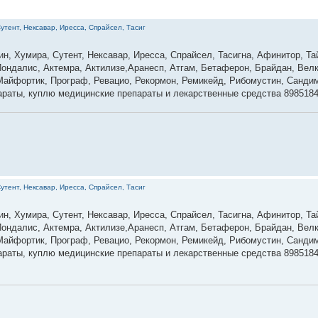
утент, Нексавар, Иресса, Спрайсел, Тасиг
ин, Хумира, Сутент, Нексавар, Иресса, Спрайсел, Тасигна, Афинитор, Та
ондалис, Актемра, Актилизе,Аранесп, Атгам, Бетаферон, Брайдан, Велк
 Майфортик, Програф, Ревацио, Рекормон, Ремикейд, Рибомустин, Сандим
параты, куплю медицинские препараты и лекарственные средства 898518
утент, Нексавар, Иресса, Спрайсел, Тасиг
ин, Хумира, Сутент, Нексавар, Иресса, Спрайсел, Тасигна, Афинитор, Та
ондалис, Актемра, Актилизе,Аранесп, Атгам, Бетаферон, Брайдан, Велк
 Майфортик, Програф, Ревацио, Рекормон, Ремикейд, Рибомустин, Сандим
параты, куплю медицинские препараты и лекарственные средства 898518