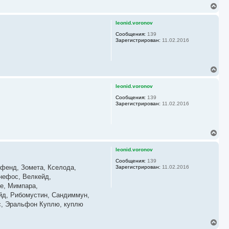
В
е
р
leonid.voronov
н
у
Сообщения:
139
Зарегистрирован:
11.02.2016
т
ь
с
я
В
к
е
н
р
а
leonid.voronov
н
ч
у
Сообщения:
139
а
Зарегистрирован:
11.02.2016
т
л
ь
у
с
я
В
к
е
н
р
а
leonid.voronov
н
ч
у
Сообщения:
139
а
ифенд, Зомета, Кселода,
Зарегистрирован:
11.02.2016
т
л
ь
онефос, Велкейд,
у
с
зе, Мимпара,
я
ейд, Рибомустин, Сандиммун,
к
кс, Эральфон Куплю, куплю
н
а
ч
В
а
е