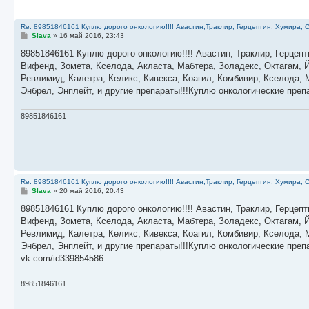
Re: 89851846161 Куплю дорого онкологию!!!! Авастин,Траклир, Герцептин, Хумира, С
С
Slava
»
16 май 2016, 23:43
о
о
89851846161 Куплю дорого онкологию!!!! Авастин, Траклир, Герцепт
б
Вифенд, Зомета, Кселода, Акласта, Мабтера, Золадекс, Октагам, Й
щ
е
Ревлимид, Калетра, Келикс, Кивекса, Коагил, Комбивир, Кселода,
н
Энбрел, Энплейт, и другие препараты!!!Куплю онкологические пре
и
е
89851846161
Re: 89851846161 Куплю дорого онкологию!!!! Авастин,Траклир, Герцептин, Хумира, С
С
Slava
»
20 май 2016, 20:43
о
о
89851846161 Куплю дорого онкологию!!!! Авастин, Траклир, Герцепт
б
Вифенд, Зомета, Кселода, Акласта, Мабтера, Золадекс, Октагам, Й
щ
е
Ревлимид, Калетра, Келикс, Кивекса, Коагил, Комбивир, Кселода,
н
Энбрел, Энплейт, и другие препараты!!!Куплю онкологические пре
и
е
vk.com/id339854586
89851846161