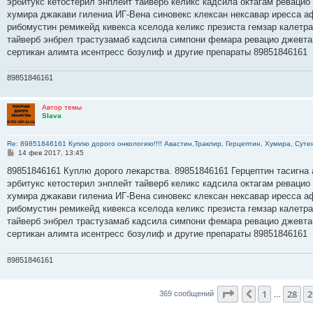
эрбитукс кетостерил энплейт тайверб келикс кадсила октагам ревацио
щ
е
хумира джакави гилениа ИГ-Вена синовекс клексан нексавар иресса а
н
рибомустин ремикейд кивекса кселода келикс презиста гемзар калетр
и
е
тайверб энбрел трастузамаб кадсила симпони фемара ревацио джевта
сертикан алимта исентресс бозулиф и другие препараты 89851846161
89851846161
Автор темы
Slava
Re: 89851846161 Куплю дорого онкологию!!!! Авастин,Траклир, Герцептин, Хумира, Сутен
С
14 фев 2017, 13:45
о
о
89851846161 Куплю дорого лекарства. 89851846161 Герцептин тасигна 
б
эрбитукс кетостерил энплейт тайверб келикс кадсила октагам ревацио
щ
е
хумира джакави гилениа ИГ-Вена синовекс клексан нексавар иресса а
н
рибомустин ремикейд кивекса кселода келикс презиста гемзар калетр
и
е
тайверб энбрел трастузамаб кадсила симпони фемара ревацио джевта
сертикан алимта исентресс бозулиф и другие препараты 89851846161
89851846161
Страница
30
из
3
1
28
2
Пред.
369 сообщений
…