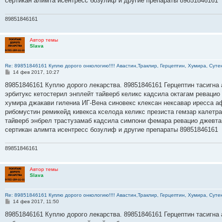
сертикан алимта исентресс бозулиф и другие препараты 89851846161
89851846161
Автор темы
Slava
Re: 89851846161 Куплю дорого онкологию!!!! Авастин,Траклир, Герцептин, Хумира, Сутен
С
14 фев 2017, 10:27
о
о
89851846161 Куплю дорого лекарства. 89851846161 Герцептин тасигна 
б
эрбитукс кетостерил энплейт тайверб келикс кадсила октагам ревацио
щ
е
хумира джакави гилениа ИГ-Вена синовекс клексан нексавар иресса а
н
рибомустин ремикейд кивекса кселода келикс презиста гемзар калетр
и
е
тайверб энбрел трастузамаб кадсила симпони фемара ревацио джевта
сертикан алимта исентресс бозулиф и другие препараты 89851846161
89851846161
Автор темы
Slava
Re: 89851846161 Куплю дорого онкологию!!!! Авастин,Траклир, Герцептин, Хумира, Сутен
С
14 фев 2017, 11:50
о
о
89851846161 Куплю дорого лекарства. 89851846161 Герцептин тасигна 
б