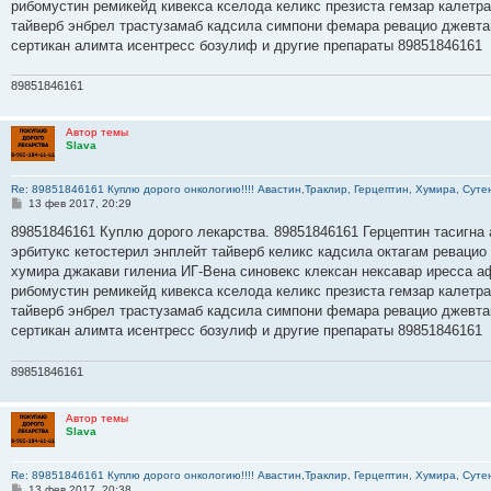
рибомустин ремикейд кивекса кселода келикс презиста гемзар калетр
и
е
тайверб энбрел трастузамаб кадсила симпони фемара ревацио джевта
сертикан алимта исентресс бозулиф и другие препараты 89851846161
89851846161
Автор темы
Slava
Re: 89851846161 Куплю дорого онкологию!!!! Авастин,Траклир, Герцептин, Хумира, Сутен
С
13 фев 2017, 20:29
о
о
89851846161 Куплю дорого лекарства. 89851846161 Герцептин тасигна 
б
эрбитукс кетостерил энплейт тайверб келикс кадсила октагам ревацио
щ
е
хумира джакави гилениа ИГ-Вена синовекс клексан нексавар иресса а
н
рибомустин ремикейд кивекса кселода келикс презиста гемзар калетр
и
е
тайверб энбрел трастузамаб кадсила симпони фемара ревацио джевта
сертикан алимта исентресс бозулиф и другие препараты 89851846161
89851846161
Автор темы
Slava
Re: 89851846161 Куплю дорого онкологию!!!! Авастин,Траклир, Герцептин, Хумира, Сутен
С
13 фев 2017, 20:38