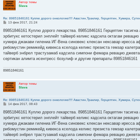
Автор темы
Slava
Re: 89851846161 Куплю дорого онкологию!!!! Авастин,Траклир, Герцептин, Хумира, Сутен
С
13 фев 2017, 21:24
о
о
89851846161 Куплю дорого лекарства. 89851846161 Герцептин тасигна 
б
эрбитукс кетостерил энплейт тайверб келикс кадсила октагам ревацио
щ
е
хумира джакави гилениа ИГ-Вена синовекс клексан нексавар иресса а
н
рибомустин ремикейд кивекса кселода келикс презиста гемзар калетр
и
е
тайверб энбрел трастузамаб кадсила симпони фемара ревацио джевта
сертикан алимта исентресс бозулиф и другие препараты 89851846161
89851846161
Автор темы
Slava
Re: 89851846161 Куплю дорого онкологию!!!! Авастин,Траклир, Герцептин, Хумира, Сутен
С
14 фев 2017, 08:43
о
о
89851846161 Куплю дорого лекарства. 89851846161 Герцептин тасигна 
б
эрбитукс кетостерил энплейт тайверб келикс кадсила октагам ревацио
щ
е
хумира джакави гилениа ИГ-Вена синовекс клексан нексавар иресса а
н
рибомустин ремикейд кивекса кселода келикс презиста гемзар калетр
и
е
тайверб энбрел трастузамаб кадсила симпони фемара ревацио джевта