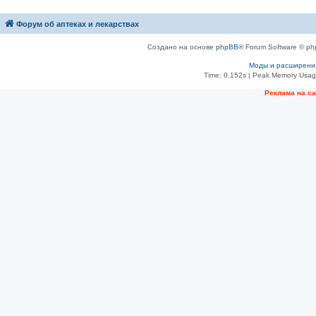
Форум об аптеках и лекарствах
Создано на основе
phpBB
® Forum Software © ph
Моды и расширени
Time: 0.152s
| Peak Memory Usage
Рeклама на с