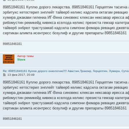
о
о
89851846161 Куплю дорого лекарства. 89851846161 Герцептин тасигна 
б
эрбитукс кетостерил энплейт тайверб келикс кадсила октагам ревацио
щ
е
хумира джакави гилениа ИГ-Вена синовекс клексан нексавар иресса а
н
рибомустин ремикейд кивекса кселода келикс презиста гемзар калетр
и
е
тайверб энбрел трастузамаб кадсила симпони фемара ревацио джевта
сертикан алимта исентресс бозулиф и другие препараты 89851846161
89851846161
Автор темы
Slava
Re: 89851846161 Куплю дорого онкологию!!!! Авастин,Траклир, Герцептин, Хумира, Сутен
С
13 фев 2017, 20:49
о
о
89851846161 Куплю дорого лекарства. 89851846161 Герцептин тасигна 
б
эрбитукс кетостерил энплейт тайверб келикс кадсила октагам ревацио
щ
е
хумира джакави гилениа ИГ-Вена синовекс клексан нексавар иресса а
н
рибомустин ремикейд кивекса кселода келикс презиста гемзар калетр
и
е
тайверб энбрел трастузамаб кадсила симпони фемара ревацио джевта
сертикан алимта исентресс бозулиф и другие препараты 89851846161
89851846161