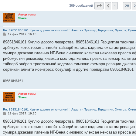
Страница
30
из
3
1
28
2
Пред.
369 сообщений
…
Автор темы
Slava
Re: 89851846161 Куплю дорого онкологию!!!! Авастин,Траклир, Герцептин, Хумира, Сутен
С
12 фев 2017, 16:13
о
о
89851846161 Куплю дорого лекарства. 89851846161 Герцептин тасигна 
б
эрбитукс кетостерил энплейт тайверб келикс кадсила октагам ревацио
щ
е
хумира джакави гилениа ИГ-Вена синовекс клексан нексавар иресса а
н
рибомустин ремикейд кивекса кселода келикс презиста гемзар калетр
и
е
тайверб энбрел трастузамаб кадсила симпони фемара ревацио джевта
сертикан алимта исентресс бозулиф и другие препараты 89851846161
89851846161
Автор темы
Slava
Re: 89851846161 Куплю дорого онкологию!!!! Авастин,Траклир, Герцептин, Хумира, Сутен
С
13 фев 2017, 19:25
о
о
89851846161 Куплю дорого лекарства. 89851846161 Герцептин тасигна 
б
эрбитукс кетостерил энплейт тайверб келикс кадсила октагам ревацио
щ
е
хумира джакави гилениа ИГ-Вена синовекс клексан нексавар иресса а
н