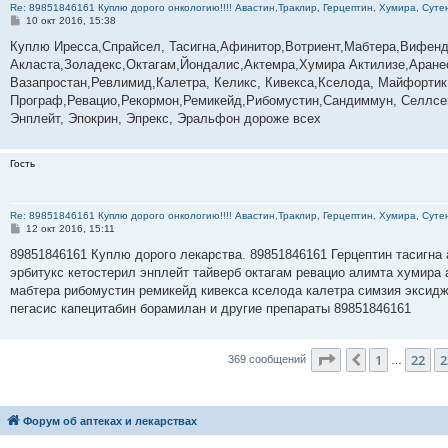
Re: 89851846161 Куплю дорого онкологию!!!! Авастин,Траклир, Герцептин, Хумира, Сутен
С
10 окт 2016, 15:38
о
о
Куплю Иресса,Спрайсел, Тасигна,Афинитор,Вотриент,Мабтера,Вифенд
б
Акласта,Золадекс,Октагам,Йондалис,Актемра,Хумира Актилизе,Аране
щ
е
Вазапростан,Ревлимид,Калетра, Келикс, Кивекса,Кселода, Майфортик
н
Програф,Ревацио,Рекормон,Ремикейд,Рибомустин,Сандиммун, Селлсеп
и
е
Энплейт, Эпокрин, Эпрекс, Эральфон дороже всех
Гость
Re: 89851846161 Куплю дорого онкологию!!!! Авастин,Траклир, Герцептин, Хумира, Сутен
С
12 окт 2016, 15:11
о
о
89851846161 Куплю дорого лекарства. 89851846161 Герцептин тасигна 
б
эрбитукс кетостерил энплейт тайверб октагам ревацио алимта хумира 
щ
е
мабтера рибомустин ремикейд кивекса кселода калетра симзия эксидж
н
пегасис капецитабин борамилан и другие препараты 89851846161
и
е
Страница
24
из
3
1
22
2
Пред.
369 сообщений
…
Форум об аптеках и лекарствах