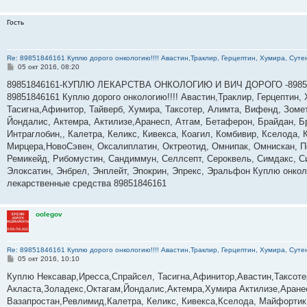
Гость
Re: 89851846161 Куплю дорого онкологию!!!! Авастин,Траклир, Герцептин, Хумира, Сутен
С
05 окт 2016, 08:20
о
о
89851846161-КУПЛЮ ЛЕКАРСТВА ОНКОЛОГИЮ И ВИЧ ДОРОГО -89851
б
89851846161 Куплю дорого онкологию!!!! Авастин,Траклир, Герцептин, 
щ
е
Тасигна,Афинитор, Тайверб, Хумира, Таксотер, Алимта, Вифенд, Зомет
н
Йондалис, Актемра, Актилизе,Аранесп, Атгам, Бетаферон, Брайдан, 
и
е
Интраглобин,, Калетра, Келикс, Кивекса, Коагил, Комбивир, Кселода,
Мирцера,НовоСэвен, Оксалиплатин, Октреотид, Омнипак, Омнискан, Пе
Ремикейд, Рибомустин, Сандиммун, Селлсепт, Сероквель, Симдакс, Си
Элоксатин, Энбрел, Энплейт, Эпокрин, Эпрекс, Эральфон Куплю онкол
лекарственные средства 89851846161
oolegov
Re: 89851846161 Куплю дорого онкологию!!!! Авастин,Траклир, Герцептин, Хумира, Сутен
С
05 окт 2016, 10:10
о
о
Куплю Нексавар,Иресса,Спрайсел, Тасигна,Афинитор,Авастин,Таксот
б
Акласта,Золадекс,Октагам,Йондалис,Актемра,Хумира Актилизе,Аране
щ
е
Вазапростан,Ревлимид,Калетра, Келикс, Кивекса,Кселода, Майфортик