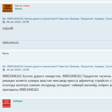
Автор темы
Slava
Re: 89851846161 Куплю дорого онкологию!!!! Авастин,Траклир, Герцептин, Хумира, Сутен
С
09 окт 2016, 16:56
о
о
rstjrsdh
б
щ
е
н
и
89851846161
е
Гость
Re: 89851846161 Куплю дорого онкологию!!!! Авастин,Траклир, Герцептин, Хумира, Сутен
С
10 окт 2016, 14:28
о
о
89851846161 Куплю дорого лекарства. 89851846161 Герцептин тасигна 
б
ревацио алимта хумира авастин нексавар иресса афинитор спрайсел с
щ
е
кселода калетра симзия эксиджад золадекс тайверб велкейд энбрел р
н
препараты 89851846161
и
е
oolegov