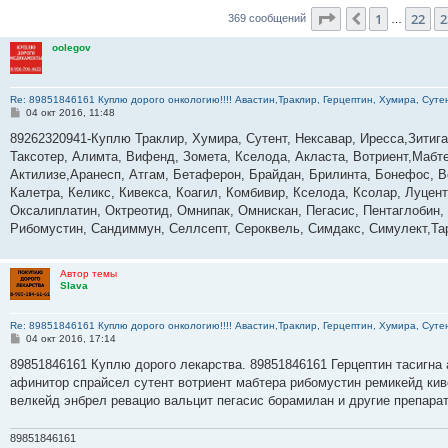
Страница
24
из
3
1
22
2
Пред.
369 сообщений
…
oolegov
Re: 89851846161 Куплю дорого онкологию!!!! Авастин,Траклир, Герцептин, Хумира, Сутен
С
04 окт 2016, 11:48
о
о
89262320941-Куплю Траклир, Хумира, Сутент, Нексавар, Иресса,Зитиг
б
Таксотер, Алимта, Вифенд, Зомета, Кселода, Акласта, Вотриент,Мабте
щ
е
Актилизе,Аранесп, Атгам, Бетаферон, Брайдан, Брилинта, Бонефос, В
н
Калетра, Келикс, Кивекса, Коагил, Комбивир, Кселода, Ксолар, Луце
и
е
Оксалиплатин, Октреотид, Омнипак, Омнискан, Пегасис, Пентаглобин,
Рибомустин, Сандиммун, Селлсепт, Сероквель, Симдакс, Симулект,Тар
Автор темы
Slava
Re: 89851846161 Куплю дорого онкологию!!!! Авастин,Траклир, Герцептин, Хумира, Сутен
С
04 окт 2016, 17:14
о
о
89851846161 Куплю дорого лекарства. 89851846161 Герцептин тасигна 
б
афинитор спрайсел сутент вотриент мабтера рибомустин ремикейд кив
щ
е
велкейд энбрел ревацио вальцит пегасис борамилан и другие препара
н
и
е
89851846161