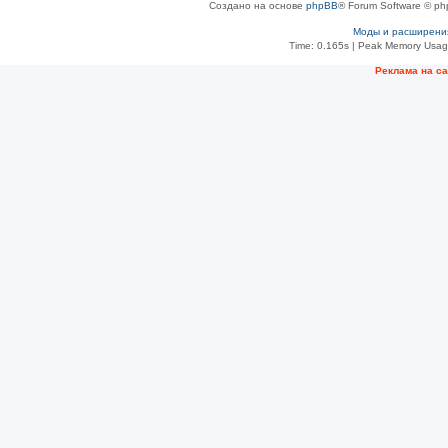
Создано на основе
phpBB
® Forum Software © ph
Моды и расширени
Time: 0.165s
| Peak Memory Usage
Рeклама на с