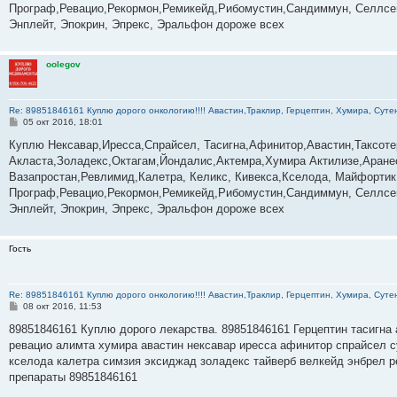
н
Програф,Ревацио,Рекормон,Ремикейд,Рибомустин,Сандиммун, Селлсеп
и
е
Энплейт, Эпокрин, Эпрекс, Эральфон дороже всех
oolegov
Re: 89851846161 Куплю дорого онкологию!!!! Авастин,Траклир, Герцептин, Хумира, Сутен
С
05 окт 2016, 18:01
о
о
Куплю Нексавар,Иресса,Спрайсел, Тасигна,Афинитор,Авастин,Таксот
б
Акласта,Золадекс,Октагам,Йондалис,Актемра,Хумира Актилизе,Аране
щ
е
Вазапростан,Ревлимид,Калетра, Келикс, Кивекса,Кселода, Майфортик
н
Програф,Ревацио,Рекормон,Ремикейд,Рибомустин,Сандиммун, Селлсеп
и
е
Энплейт, Эпокрин, Эпрекс, Эральфон дороже всех
Гость
Re: 89851846161 Куплю дорого онкологию!!!! Авастин,Траклир, Герцептин, Хумира, Сутен
С
08 окт 2016, 11:53
о
о
89851846161 Куплю дорого лекарства. 89851846161 Герцептин тасигна 
б
ревацио алимта хумира авастин нексавар иресса афинитор спрайсел с
щ
е
кселода калетра симзия эксиджад золадекс тайверб велкейд энбрел р
н
препараты 89851846161
и
е