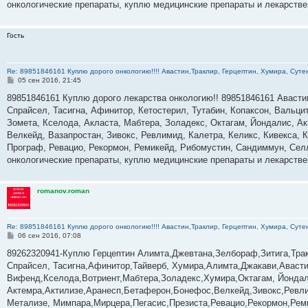
онкологические препараты, куплю медицинские препараты и лекарств
Гость
Re: 89851846161 Куплю дорого онкологию!!!! Авастин,Траклир, Герцептин, Хумира, Сутен
С
05 сен 2016, 21:45
о
о
89851846161 Куплю дорого лекарства онкологию!! 89851846161 Авастин
б
Спрайсел, Тасигна, Афинитор, Кетостерил, Тутабин, Копаксон, Вальци
щ
е
Зомета, Кселода, Акласта, Мабтера, Золадекс, Октагам, Йондалис, Ак
н
Велкейд, Вазапростан, Зивокс, Ревлимид, Калетра, Келикс, Кивекса, 
и
е
Програф, Ревацио, Рекормон, Ремикейд, Рибомустин, Сандиммун, Селл
онкологические препараты, куплю медицинские препараты и лекарств
romanov.roman
Re: 89851846161 Куплю дорого онкологию!!!! Авастин,Траклир, Герцептин, Хумира, Сутен
С
06 сен 2016, 07:08
о
о
89262320941-Куплю Герцептин Алимта,Джевтана,Зелбораф,Зитига,Тракл
б
Спрайсел, Тасигна,Афинитор,Тайверб, Хумира,Алимта,Джакави,Авасти
щ
е
Вифенд,Кселода,Вотриент,Мабтера,Золадекс,Хумира,Октагам, Йондал
н
Актемра,Актилизе,Аранесп,Бетаферон,Бонефос,Велкейд,Зивокс,Ревли
и
е
Метализе, Мимпара,Мирцера,Пегасис,Презиста,Ревацио,Рекормон,Реми