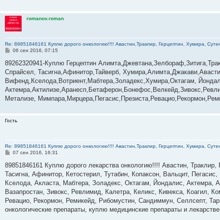
romanov.roman
Re: 89851846161 Куплю дорого онкологию!!!! Авастин,Траклир, Герцептин, Хумира, Сутен
С
06 сен 2016, 07:15
о
о
89262320941-Куплю Герцептин Алимта,Джевтана,Зелбораф,Зитига,Тракл
б
Спрайсел, Тасигна,Афинитор,Тайверб, Хумира,Алимта,Джакави,Авасти
щ
е
Вифенд,Кселода,Вотриент,Мабтера,Золадекс,Хумира,Октагам, Йондал
н
Актемра,Актилизе,Аранесп,Бетаферон,Бонефос,Велкейд,Зивокс,Ревли
и
е
Метализе, Мимпара,Мирцера,Пегасис,Презиста,Ревацио,Рекормон,Реми
Гость
Re: 89851846161 Куплю дорого онкологию!!!! Авастин,Траклир, Герцептин, Хумира, Сутен
С
07 сен 2016, 16:31
о
о
89851846161 Куплю дорого лекарства онкологию!!!! Авастин, Траклир, 
б
Тасигна, Афинитор, Кетостерил, Тутабин, Копаксон, Вальцит, Пегасис,
щ
е
Кселода, Акласта, Мабтера, Золадекс, Октагам, Йондалис, Актемра, А
н
Вазапростан, Зивокс, Ревлимид, Калетра, Келикс, Кивекса, Коагил, К
и
е
Ревацио, Рекормон, Ремикейд, Рибомустин, Сандиммун, Селлсепт, Тарц
онкологические препараты, куплю медицинские препараты и лекарств