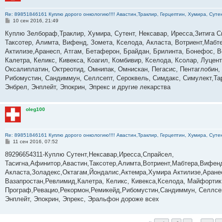
Re: 89851846161 Куплю дорого онкологию!!!! Авастин,Траклир, Герцептин, Хумира, Сутен
С
10 сен 2016, 21:49
о
о
Куплю Зелбораф,Траклир, Хумира, Сутент, Нексавар, Иресса,Зитига С
б
Таксотер, Алимта, Вифенд, Зомета, Кселода, Акласта, Вотриент,Мабте
щ
е
Актилизе,Аранесп, Атгам, Бетаферон, Брайдан, Брилинта, Бонефос, В
н
Калетра, Келикс, Кивекса, Коагил, Комбивир, Кселода, Ксолар, Луце
и
е
Оксалиплатин, Октреотид, Омнипак, Омнискан, Пегасис, Пентаглобин,
Рибомустин, Сандиммун, Селлсепт, Сероквель, Симдакс, Симулект,Тар
Энбрел, Энплейт, Эпокрин, Эпрекс и другие лекарства
oleg100
Re: 89851846161 Куплю дорого онкологию!!!! Авастин,Траклир, Герцептин, Хумира, Сутен
С
11 сен 2016, 07:52
о
о
­­­­­­­­­­­89296654311-Куплю Сутент,Нексавар,Иресса,Спрайсел,
б
Тасигна,Афинитор,Авастин,Таксотер,Алимта,Вотриент,Мабтера,Вифенд
щ
е
Акласта,Золадекс,Октагам,Йондалис,Актемра,Хумира Актилизе,Аране
н
Вазапростан,Ревлимид,Калетра, Келикс, Кивекса,Кселода, Майфортик
и
е
Програф,Ревацио,Рекормон,Ремикейд,Рибомустин,Сандиммун, Селлсеп
Энплейт, Эпокрин, Эпрекс, Эральфон дороже всех