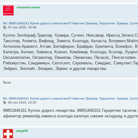
romanov.roman
Re: 89851846161 Куплю дорого онкологию!!!! Авастин,Траклир, Герцептин, Хумира, Сутен
С
07 сен 2016, 16:49
о
о
Куплю Зелбораф,Траклир, Хумира, Сутент, Нексавар, Иресса,Зитига С
б
Таксотер, Алимта, Вифенд, Зомета, Кселода, Акласта, Вотриент,Мабте
щ
е
Актилизе,Аранесп, Атгам, Бетаферон, Брайдан, Брилинта, Бонефос, В
н
Калетра, Келикс, Кивекса, Коагил, Комбивир, Кселода, Ксолар, Луце
и
е
Оксалиплатин, Октреотид, Омнипак, Омнискан, Пегасис, Пентаглобин,
Рибомустин, Сандиммун, Селлсепт, Сероквель, Симдакс, Симулект,Тар
Энбрел, Энплейт, Эпокрин, Эпрекс и другие лекарства
Гость
Re: 89851846161 Куплю дорого онкологию!!!! Авастин,Траклир, Герцептин, Хумира, Сутен
С
09 сен 2016, 10:25
о
о
89851846161 Куплю дорого лекарства. 89851846161 Герцептин тасигна 
б
афинитор ремикейд кивекса кселода калетра симзия эксиджад и друг
щ
е
н
и
oleg100
е