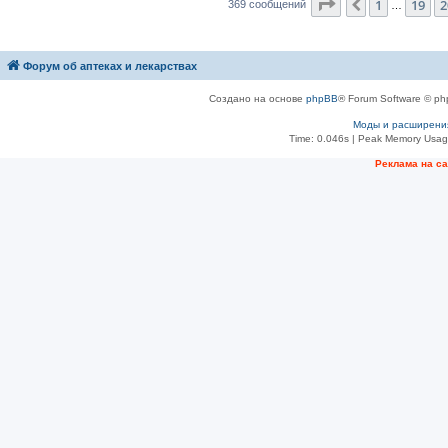
Страница
21
из
3
1
19
2
Пред.
369 сообщений
…
Форум об аптеках и лекарствах
Создано на основе
phpBB
® Forum Software © ph
Моды и расширени
Time: 0.046s
| Peak Memory Usage
Рeклама на с