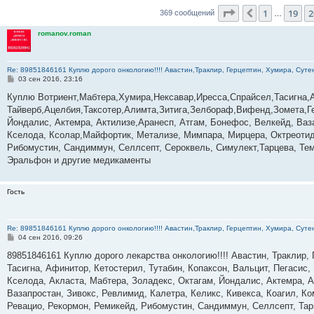
Страница
21
из
3
1
19
2
Пред.
369 сообщений
…
romanov.roman
Re: 89851846161 Куплю дорого онкологию!!!! Авастин,Траклир, Герцептин, Хумира, Сутен
С
03 сен 2016, 23:16
о
о
Куплю Вотриент,Мабтера,Хумира,Нексавар,Иресса,Спрайсел,Тасигна,
б
Тайверб,Ацелбия,Таксотер,Алимта,Зитига,Зелбораф,Вифенд,Зомета,Г
щ
е
Йондалис, Актемра, Актилизе,Аранесп, Атгам, Бонефос, Велкейд, Ваза
н
Кселода, Ксолар,Майфортик, Метализе, Мимпара, Мирцера, Октреотид,
и
е
Рибомустин, Сандиммун, Селлсепт, Сероквель, Симулект,Тарцева, Темо
Эральфон и другие медикаменты
Гость
Re: 89851846161 Куплю дорого онкологию!!!! Авастин,Траклир, Герцептин, Хумира, Сутен
С
04 сен 2016, 09:26
о
о
89851846161 Куплю дорого лекарства онкологию!!!! Авастин, Траклир, 
б
Тасигна, Афинитор, Кетостерил, Тутабин, Копаксон, Вальцит, Пегасис,
щ
е
Кселода, Акласта, Мабтера, Золадекс, Октагам, Йондалис, Актемра, А
н
Вазапростан, Зивокс, Ревлимид, Калетра, Келикс, Кивекса, Коагил, К
и
е
Ревацио, Рекормон, Ремикейд, Рибомустин, Сандиммун, Селлсепт, Тарц