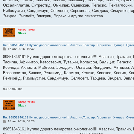
Оксалиплатин, Октреотид, Омнипак, Омнискан, Пегасис, Пентаглобин,
Рибомустин, Сандиммун, Селлсепт, Сероквель, Симдакс, Симулект,Тар
Энбрел, Энплейт, Эпокрин, Эпрекс и другие лекарства
Автор темы
Slava
Re: 89851846161 Куплю дорого онкологию!!!! Авастин,Траклир, Герцептин, Хумира, Сутен
С
16 авг 2016, 19:42
о
о
89851846161 Куплю дорого лекарства онкологию!!!! Авастин, Траклир, 
б
Тасигна, Афинитор, Кетостерил, Тутабин, Копаксон, Вальцит, Пегасис,
щ
е
Кселода, Акласта, Мабтера, Золадекс, Октагам, Йондалис, Актемра, А
н
Вазапростан, Зивокс, Ревлимид, Калетра, Келикс, Кивекса, Коагил, К
и
е
Ремикейд, Рибомустин, Сандиммун, Селлсепт, Тарцева, Энбрел, Энплей
89851846161
Автор темы
Slava
Re: 89851846161 Куплю дорого онкологию!!!! Авастин,Траклир, Герцептин, Хумира, Сутен
С
18 авг 2016, 08:20
о
о
89851846161 Куплю дорого лекарства онкологию!!!! Авастин, Траклир, 
б