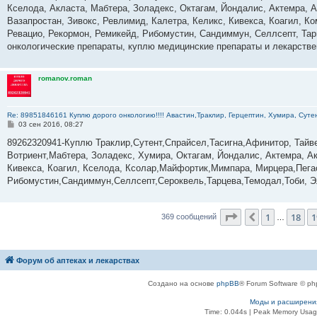
е
Кселода, Акласта, Мабтера, Золадекс, Октагам, Йондалис, Актемра, А
н
Вазапростан, Зивокс, Ревлимид, Калетра, Келикс, Кивекса, Коагил, К
и
е
Ревацио, Рекормон, Ремикейд, Рибомустин, Сандиммун, Селлсепт, Тарц
онкологические препараты, куплю медицинские препараты и лекарств
romanov.roman
Re: 89851846161 Куплю дорого онкологию!!!! Авастин,Траклир, Герцептин, Хумира, Сутен
С
03 сен 2016, 08:27
о
о
89262320941-Куплю Траклир,Сутент,Спрайсел,Тасигна,Афинитор, Тай
б
Вотриент,Мабтера, Золадекс, Хумира, Октагам, Йондалис, Актемра, А
щ
е
Кивекса, Коагил, Кселода, Ксолар,Майфортик,Мимпара, Мирцера,Пега
н
Рибомустин,Сандиммун,Селлсепт,Сероквель,Тарцева,Темодал,Тоби, Э
и
е
Страница
20
из
3
1
18
1
Пред.
369 сообщений
…
Форум об аптеках и лекарствах
Создано на основе
phpBB
® Forum Software © ph
Моды и расширени
Time: 0.044s
| Peak Memory Usage