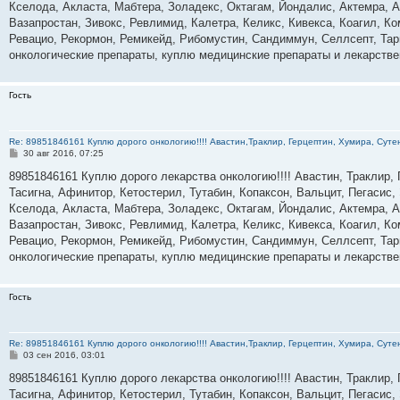
е
Кселода, Акласта, Мабтера, Золадекс, Октагам, Йондалис, Актемра, А
н
Вазапростан, Зивокс, Ревлимид, Калетра, Келикс, Кивекса, Коагил, К
и
е
Ревацио, Рекормон, Ремикейд, Рибомустин, Сандиммун, Селлсепт, Тарц
онкологические препараты, куплю медицинские препараты и лекарств
Гость
Re: 89851846161 Куплю дорого онкологию!!!! Авастин,Траклир, Герцептин, Хумира, Сутен
С
30 авг 2016, 07:25
о
о
89851846161 Куплю дорого лекарства онкологию!!!! Авастин, Траклир, 
б
Тасигна, Афинитор, Кетостерил, Тутабин, Копаксон, Вальцит, Пегасис,
щ
е
Кселода, Акласта, Мабтера, Золадекс, Октагам, Йондалис, Актемра, А
н
Вазапростан, Зивокс, Ревлимид, Калетра, Келикс, Кивекса, Коагил, К
и
е
Ревацио, Рекормон, Ремикейд, Рибомустин, Сандиммун, Селлсепт, Тарц
онкологические препараты, куплю медицинские препараты и лекарств
Гость
Re: 89851846161 Куплю дорого онкологию!!!! Авастин,Траклир, Герцептин, Хумира, Сутен
С
03 сен 2016, 03:01
о
о
89851846161 Куплю дорого лекарства онкологию!!!! Авастин, Траклир, 
б
Тасигна, Афинитор, Кетостерил, Тутабин, Копаксон, Вальцит, Пегасис,
щ