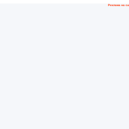
Рeклама на с