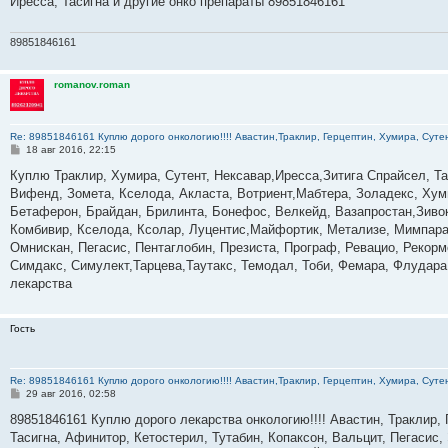
Иресса, Тасигна и другие онко препараты 89851846161
щ
е
н
и
89851846161
е
romanov.roman
Re: 89851846161 Куплю дорого онкологию!!!! Авастин,Траклир, Герцептин, Хумира, Сутен
С
18 авг 2016, 22:15
о
о
Куплю Траклир, Хумира, Сутент, Нексавар,Иресса,Зитига Спрайсел, Т
б
Вифенд, Зомета, Кселода, Акласта, Вотриент,Мабтера, Золадекс, Хум
щ
е
Бетаферон, Брайдан, Брилинта, Бонефос, Велкейд, Вазапростан,Зивок
н
Комбивир, Кселода, Ксолар, Луцентис,Майфортик, Метализе, Мимпара
и
е
Омнискан, Пегасис, Пентаглобин, Презиста, Програф, Ревацио, Рекор
Симдакс, Симулект,Тарцева,Таутакс, Темодал, Тоби, Фемара, Флудара,
лекарства
Гость
Re: 89851846161 Куплю дорого онкологию!!!! Авастин,Траклир, Герцептин, Хумира, Сутен
С
29 авг 2016, 02:58
о
о
89851846161 Куплю дорого лекарства онкологию!!!! Авастин, Траклир, 
б
Тасигна, Афинитор, Кетостерил, Тутабин, Копаксон, Вальцит, Пегасис,
щ