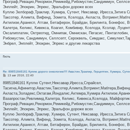
Програф,Ревацио,Рекормон,Ремикейд,Рибомустин,Сандиммун, Селлсеп
и
е
Энплейт, Эпокрин, Эпрекс, Эральфон дороже всех
Куплю Зелбораф,Траклир, Хумира, Сутент, Нексавар, Иресса,Зитига С
Таксотер, Алимта, Вифенд, Зомета, Кселода, Акласта, Вотриент,Мабте
Актилизе,Аранесп, Атгам, Бетаферон, Брайдан, Брилинта, Бонефос, В
Калетра, Келикс, Кивекса, Коагил, Комбивир, Кселода, Ксолар, Луце
Оксалиплатин, Октреотид, Омнипак, Омнискан, Пегасис, Пентаглобин,
Рибомустин, Сандиммун, Селлсепт, Сероквель, Симдакс, Симулект,Тар
Энбрел, Энплейт, Эпокрин, Эпрекс и другие лекарства
Гость
Re: 89851846161 Куплю дорого онкологию!!!! Авастин,Траклир, Герцептин, Хумира, Сутен
С
13 авг 2016, 22:40
о
о
89851846161 Куплю Сутент,Нексавар,Иресса,Спрайсел,
б
Тасигна,Афинитор,Авастин,Таксотер,Алимта,Вотриент,Мабтера,Вифенд
щ
е
Акласта,Золадекс,Октагам,Йондалис,Актемра,Хумира Актилизе,Аране
н
Вазапростан,Ревлимид,Калетра, Келикс, Кивекса,Кселода, Майфортик
и
е
Програф,Ревацио,Рекормон,Ремикейд,Рибомустин,Сандиммун, Селлсеп
Энплейт, Эпокрин, Эпрекс, Эральфон дороже всех
Куплю Зелбораф,Траклир, Хумира, Сутент, Нексавар, Иресса,Зитига С
Таксотер, Алимта, Вифенд, Зомета, Кселода, Акласта, Вотриент,Мабте
Актилизе,Аранесп, Атгам, Бетаферон, Брайдан, Брилинта, Бонефос, В
Калетра, Келикс, Кивекса, Коагил, Комбивир, Кселода, Ксолар, Луце