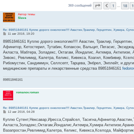
Страница
20
из
3
1
18
1
Пред.
369 сообщений
…
Автор темы
Slava
Re: 89851846161 Куплю дорого онкологию!!!! Авастин,Траклир, Герцептин, Хумира, Сутен
С
11 авг 2016, 19:20
о
о
89851846161 Куплю дорого онкологию!!!! Авастин, Траклир, Герцептин,
б
Афинитор, Кетостерил, Тутабин, Копаксон, Вальцит, Пегасис, Эксиджа
щ
е
Акласта, Мабтера, Золадекс, Октагам, Йондалис, Актемра, Актилизе, 
н
Зивокс, Ревлимид, Калетра, Келикс, Кивекса, Коагил, Комбивир, Ксел
и
е
Рибомустин, Сандиммун, Селлсепт, Тарцева, Энбрел, Энплейт, и друг
медицинские препараты и лекарственные средства 89851846161
fedor
89851846161
romanov.roman
Re: 89851846161 Куплю дорого онкологию!!!! Авастин,Траклир, Герцептин, Хумира, Сутен
С
12 авг 2016, 04:28
о
о
­­­­­­­­­­­Куплю Сутент,Нексавар,Иресса,Спрайсел, Тасигна,Афинитор,Ава
б
Акласта,Золадекс,Октагам,Йондалис,Актемра,Хумира Актилизе,Аране
щ
е
Вазапростан,Ревлимид,Калетра, Келикс, Кивекса,Кселода, Майфортик
н