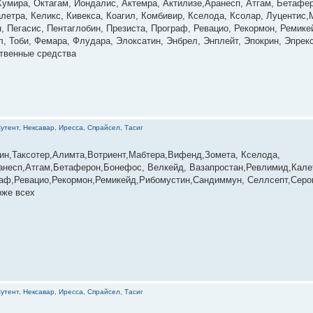
Хумира, Октагам, Йондалис, Актемра, Актилизе,Аранесп, Атгам, Бетафер
летра, Келикс, Кивекса, Коагил, Комбивир, Кселода, Ксолар, Луцентис
 Пегасис, Пентаглобин, Презиста, Програф, Ревацио, Рекормон, Ремик
л, Тоби, Фемара, Флудара, Элоксатин, Энбрел, Энплейт, Эпокрин, Эпре
ственные средства
утент, Нексавар, Иресса, Спрайсел, Тасиг
ин,Таксотер,Алимта,Вотриент,Мабтера,Вифенд,Зомета, Кселода,
несп,Атгам,Бетаферон,Бонефос, Велкейд, Вазапростан,Ревлимид,Калет
раф,Ревацио,Рекормон,Ремикейд,Рибомустин,Сандиммун, Селлсепт,Серо
оже всех
утент, Нексавар, Иресса, Спрайсел, Тасиг