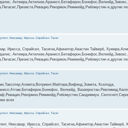
далис, Актемра,Актилизе,Аранесп,Бетаферон,Бонефос,Велкейд,Зивокс,
,Пегасис,Презиста,Ревацио,Рекормон,Ремикейд,Рибомустин и другие ле
утент, Нексавар, Иресса, Спрайсел, Тасиг
вар, Иресса, Спрайсел, Тасигна,Афинитор,Авастин Тайверб, Хумира,Али
далис, Актемра,Актилизе,Аранесп,Бетаферон,Бонефос,Велкейд,Зивокс,
Пегасис,Презиста,Ревацио,Рекормон,Ремикейд,Рибомустин и другие лек
утент, Нексавар, Иресса, Спрайсел, Тасиг
,Авастин,Таксотер,Алимта,Вотриент,Мабтера,Вифенд,Зомета, Кселода,
несп,Атгам,Бетаферон,Бонефос, Велкейд, Вазапростан,Ревлимид,Калет
раф,Ревацио,Рекормон,Ремикейд,Рибомустин,Сандиммун, Селлсепт,Серо
оже всех
утент, Нексавар, Иресса, Спрайсел, Тасиг
нт, Нексавар, Иресса, Спрайсел, Тасигна,Афинитор,Авастин Тайверб, Х