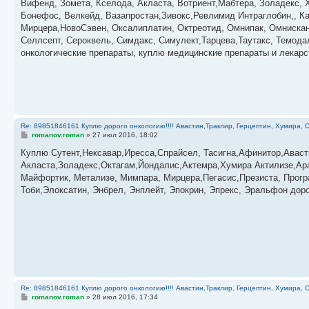
Вифенд, Зомета, Кселода, Акласта, Вотриент,Мабтера, Золадекс, 
щ
е
Бонефос, Велкейд, Вазапростан,Зивокс,Ревлимид Интраглобин,, Ка
н
Мирцера,НовоСэвен, Оксалиплатин, Октреотид, Омнипак, Омнискан,
и
е
Селлсепт, Сероквель, Симдакс, Симулект,Тарцева,Таутакс, Темода
онкологические препараты, куплю медицинские препараты и лекар
Re: 89851846161 Куплю дорого онкологию!!!! Авастин,Траклир, Герцептин, Хумира, С
С
romanov.roman
»
27 июл 2016, 18:02
о
о
Куплю Сутент,Нексавар,Иресса,Спрайсел, Тасигна,Афинитор,Аваст
б
Акласта,Золадекс,Октагам,Йондалис,Актемра,Хумира Актилизе,Ара
щ
е
Майфортик, Метализе, Мимпара, Мирцера,Пегасис,Презиста, Прог
н
Тоби,Элоксатин, Энбрел, Энплейт, Эпокрин, Эпрекс, Эральфон дор
и
е
Re: 89851846161 Куплю дорого онкологию!!!! Авастин,Траклир, Герцептин, Хумира, С
С
romanov.roman
»
28 июл 2016, 17:34
о