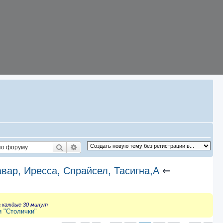
Поиск
Расширенный поиск
авар, Иресса, Спрайсел, Тасигна,А
⇐
а каждые 30 минут
и "Столички"