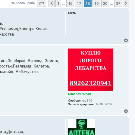
Страница
18
из
37
1
16
17
18
19
20
37
Пред.
Сл
369 сообщений
…
…
Гость
и,
Ревлимид,Калетра,Келикс,
арства ­
В
е
р
н
у
итига,Зелбораф,Вифенд, Зомета,
т
ь
ростан,Ревлимид, Калетра,
с
емикейд, Рибомустин,
я
к
н
а
ч
romanov.roman
а
л
Сообщения:
340
у
Зарегистрирован:
16.04.2016
В
е
р
н
у
мта,Джакави,
т