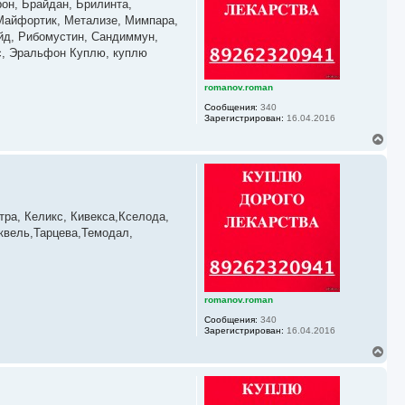
ь
он, Брайдан, Брилинта,
с
,Майфортик, Метализе, Мимпара,
я
ейд, Рибомустин, Сандиммун,
к
кс, Эральфон Куплю, куплю
н
а
ч
romanov.roman
а
л
Сообщения:
340
у
Зарегистрирован:
16.04.2016
В
е
р
н
у
т
ь
ра, Келикс, Кивекса,Кселода,
с
квель,Тарцева,Темодал,
я
к
н
а
ч
romanov.roman
а
л
Сообщения:
340
у
Зарегистрирован:
16.04.2016
В
е
р
н
у