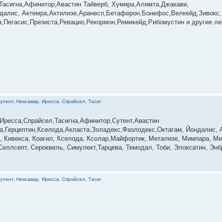
 Тасигна,Афинитор,Авастин Тайверб, Хумира,Алимта,Джакави,
далис, Актемра,Актилизе,Аранесп,Бетаферон,Бонефос,Велкейд,Зивокс,
Пегасис,Презиста,Ревацио,Рекормон,Ремикейд,Рибомустин и другие лек
утент, Нексавар, Иресса, Спрайсел, Тасиг
Иресса,Спрайсел,Тасигна,Афинитор,Сутент,Авастин
,Герцептин,Кселода,Акласта,Золадекс,Фазлодекс,Октагам, Йондалис, А
, Кивекса, Коагил, Кселода, Ксолар,Майфортик, Метализе, Мимпара, Ми
еллсепт, Сероквель, Симулект,Тарцева, Темодал, Тоби, Элоксатин, Энбр
утент, Нексавар, Иресса, Спрайсел, Тасиг