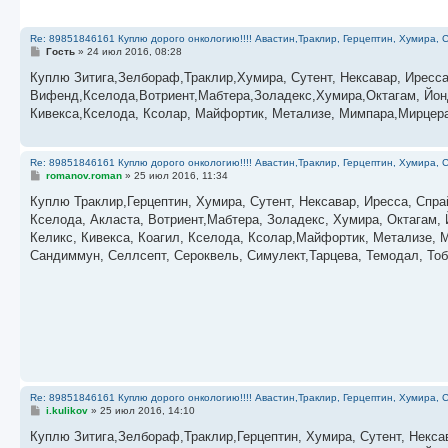
Re: 89851846161 Куплю дорого онкологию!!!! Авастин,Траклир, Герцептин, Хумира, С
С
Гость
»
24 июл 2016, 08:28
о
о
Куплю Зитига,Зелбораф,Траклир,Хумира, Сутент, Нексавар, Иресс
б
Вифенд,Кселода,Вотриент,Мабтера,Золадекс,Хумира,Октагам, Йон
щ
е
Кивекса,Кселода, Ксолар, Майфортик, Метализе, Мимпара,Мирцера,
н
и
е
Re: 89851846161 Куплю дорого онкологию!!!! Авастин,Траклир, Герцептин, Хумира, С
С
romanov.roman
»
25 июл 2016, 11:34
о
о
Куплю Траклир,Герцептин, Хумира, Сутент, Нексавар, Иресса, Спр
б
Кселода, Акласта, Вотриент,Мабтера, Золадекс, Хумира, Октагам,
щ
е
Келикс, Кивекса, Коагил, Кселода, Ксолар,Майфортик, Метализе, М
н
Сандиммун, Селлсепт, Сероквель, Симулект,Тарцева, Темодал, Тоб
и
е
Re: 89851846161 Куплю дорого онкологию!!!! Авастин,Траклир, Герцептин, Хумира, С
С
i.kulikov
»
25 июл 2016, 14:10
о
о
Куплю Зитига,Зелбораф,Траклир,Герцептин, Хумира, Сутент, Некса
б