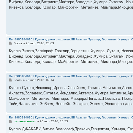
Вифенд,Кселода,Вотриент,Мабтера,Золадекс,Хумира,Октагам, Йон
щ
е
Кивекса,Кселода, Ксолар, Майфортик, Метализе, Мимпара,Мирцера
н
и
е
Re: 89851846161 Куплю дорого онкологию!!!! Авастин,Траклир, Герцептин, Хумира, С
С
Гость
»
25 июл 2016, 23:03
о
о
Куплю Зитига,Зелбораф,Траклир,Герцептин, Хумира, Сутент, Некса
б
Вифенд,Кселода,Вотриент,Мабтера,Золадекс,Хумира,Октагам, Йон
щ
е
Кивекса,Кселода, Ксолар, Майфортик, Метализе, Мимпара,Мирцера,
н
и
е
Re: 89851846161 Куплю дорого онкологию!!!! Авастин,Траклир, Герцептин, Хумира, С
С
Гость
»
26 июл 2016, 09:14
о
о
­­­­­­­­­­­Куплю Сутент,Нексавар,Иресса,Спрайсел, Тасигна,Афинитор
б
Акласта,Золадекс,Октагам,Йондалис,Актемра,Хумира Актилизе,Ара
щ
е
Майфортик, Метализе, Мимпара, Мирцера,Пегасис,Презиста, Прог
н
Тоби,Элоксатин, Энбрел, Энплейт, Эпокрин, Эпрекс, Эральфон дор
и
е
Re: 89851846161 Куплю дорого онкологию!!!! Авастин,Траклир, Герцептин, Хумира, С
С
romanov.roman
»
26 июл 2016, 16:53
о
о
Куплю ДЖАКАВИ,Зитига,Зелбораф,Траклир,Герцептин, Хумира, Суте
б