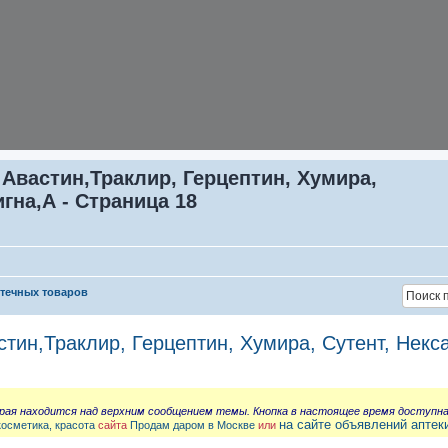
 Авастин,Траклир, Герцептин, Хумира,
игна,А - Страница 18
птечных товаров
стин,Траклир, Герцептин, Хумира, Сутент, Некс
орая находится над верхним сообщением темы. Кнопка в настоящее время доступн
на сайте объявлений аптек
косметика, красота
сайта
Продам даром в Москве
или