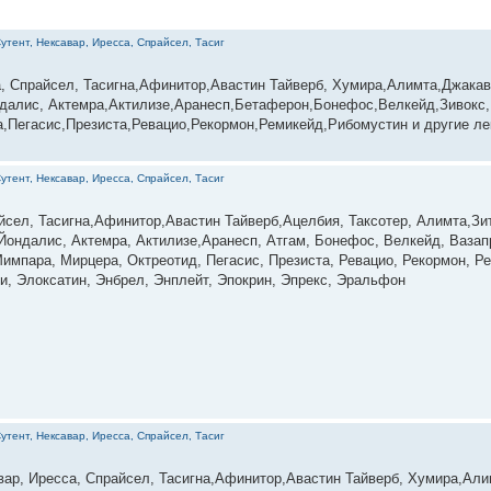
утент, Нексавар, Иресса, Спрайсел, Тасиг
а, Спрайсел, Тасигна,Афинитор,Авастин Тайверб, Хумира,Алимта,Джакав
далис, Актемра,Актилизе,Аранесп,Бетаферон,Бонефос,Велкейд,Зивокс,
Пегасис,Презиста,Ревацио,Рекормон,Ремикейд,Рибомустин и другие лек
утент, Нексавар, Иресса, Спрайсел, Тасиг
айсел, Тасигна,Афинитор,Авастин Тайверб,Ацелбия, Таксотер, Алимта,З
 Йондалис, Актемра, Актилизе,Аранесп, Атгам, Бонефос, Велкейд, Вазап
импара, Мирцера, Октреотид, Пегасис, Презиста, Ревацио, Рекормон, Р
и, Элоксатин, Энбрел, Энплейт, Эпокрин, Эпрекс, Эральфон
утент, Нексавар, Иресса, Спрайсел, Тасиг
вар, Иресса, Спрайсел, Тасигна,Афинитор,Авастин Тайверб, Хумира,Али