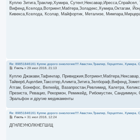
о
Куплю Зитига,Траклир,Хумира, Сутент,Нексавар,Иресса,Спрайсел,
б
Вифенд,Кселода,Вотриент,Мабтера,Золадекс,Хумира,Октагам, Йон
щ
е
Кивекса,Кселода, Ксолар, Майфортик, Метализе, Мимпара,Мирцера,
н
и
е
Re: 89851846161 Куплю дорого онкологию!!!! Авастин,Траклир, Герцептин, Хумира, С
С
Гость
»
29 июл 2016, 21:13
о
о
Куплю Джакави,Тафинлар, Привиджия,Вотриент,Мабтера,Нексавар,
б
Тайверб,Ацелбия,Таксотер,Алимта,Зитига,Зелбораф,Вифенд,Зомета
щ
е
Атгам, Бонефос, Велкейд, Вазапростан,Ревлимид, Калетра, Келикс
н
Презиста, Ревацио, Рекормон, Ремикейд, Рибомустин, Сандиммун, С
и
е
Эральфон и другие медикаменты
Re: 89851846161 Куплю дорого онкологию!!!! Авастин,Траклир, Герцептин, Хумира, С
С
Гость
»
31 июл 2016, 12:24
о
о
ДГНЛЕУНОЛКНЕГШ/Щ
б
щ
е
н