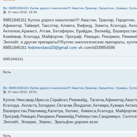
Re: 89851846161 Куплю дорого онкологию!!!! Авастин,Траклир, Герцептин, Хумира, Сутен
С
07 июл 2016, 18:48
о
о
89851846161 Куплю дорого онкологию!!!! Авастин, Траклир, Герцептин,
б
Афинитор, Тайверб, Таксотер, Алимта, Вифенд, Зомета, Кселода, Акла
щ
е
Актилизе,Аранесп, Атгам, Бетаферон, Брайдан, Велкейд, Вазапростан,
н
Комбивир, Кселода, Майфортик, Програф, Ревацио, Рекормон, Ремикей
и
е
Энплейт, и другие препараты!!!Куплю онкологические препараты, куп
89851846161
fedorovslava33@gmail.com
vk.com/id339854586
89851846161
Гость
Re: 89851846161 Куплю дорого онкологию!!!! Авастин,Траклир, Герцептин, Хумира, Сутен
С
07 июл 2016, 20:01
о
о
Куплю Нексавар,Иресса,Спрайсел,Ремикейд, Тасигна,Афинитор,Аваст
б
Кселода, Акласта,Золадекс,Октагам,Йондалис,Актемра,Хумира Актил
щ
е
Вазапростан,Ревлимид,Калетра, Келикс, Кивекса,Кселода, Майфортик
н
Програф,Ревацио,Рекормон,Ремикейд,Рибомустин,Сандиммун, Селлсеп
и
е
Энплейт, Эпокрин, Эпрекс, Эральфон дороже всех
Гость