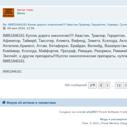
Автор темы
Slava
Re: 89851846161 Куплю дорого онкологию!!!! Авастин,Траклир, Герцептин, Хумира, Сутен
С
09 июл 2016, 12:56
о
о
89851846161 Куплю дорого онкологию!!!! Авастин, Траклир, Герцептин,
б
Афинитор, Тайверб, Таксотер, Алимта, Вифенд, Зомета, Кселода, Акла
щ
е
Актилизе,Аранесп, Атгам, Бетаферон, Брайдан, Велкейд, Вазапростан,
н
Комбивир, Кселода, Майфортик, Програф, Ревацио, Рекормон, Ремикей
и
е
Энплейт, и другие препараты!!!Куплю онкологические препараты, куп
89851846161
89851846161
Страница
15
из
3
1
13
1
Пред.
369 сообщений
…
Форум об аптеках и лекарствах
Создано на основе
phpBB
® Forum Software © ph
Моды и расширени
Time: 0.181s
| Peak Memory Usage