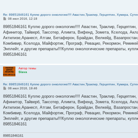
Re: 89851846161 Куплю дорого онкологию!!!! Авастин,Траклир, Герцептин, Хумира, Сутен
С
08 июл 2016, 12:18
о
о
89851846161 Куплю дорого онкологию!!!! Авастин, Траклир, Герцептин,
б
Афинитор, Тайверб, Таксотер, Алимта, Вифенд, Зомета, Кселода, Акла
щ
е
Актилизе,Аранесп, Атгам, Бетаферон, Брайдан, Велкейд, Вазапростан,
н
Комбивир, Кселода, Майфортик, Програф, Ревацио, Рекормон, Ремикей
и
е
Энплейт, и другие препараты!!!Куплю онкологические препараты, куп
89851846161
Автор темы
Slava
Re: 89851846161 Куплю дорого онкологию!!!! Авастин,Траклир, Герцептин, Хумира, Сутен
С
08 июл 2016, 19:46
о
о
89851846161 Куплю дорого онкологию!!!! Авастин, Траклир, Герцептин,
б
Афинитор, Тайверб, Таксотер, Алимта, Вифенд, Зомета, Кселода, Акла
щ
е
Актилизе,Аранесп, Атгам, Бетаферон, Брайдан, Велкейд, Вазапростан,
н
Комбивир, Кселода, Майфортик, Програф, Ревацио, Рекормон, Ремикей
и
е
Энплейт, и другие препараты!!!Куплю онкологические препараты, куп
89851846161
89851846161