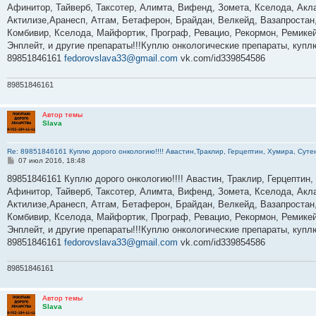
б
Афинитор, Тайверб, Таксотер, Алимта, Вифенд, Зомета, Кселода, Акла
щ
е
Актилизе,Аранесп, Атгам, Бетаферон, Брайдан, Велкейд, Вазапростан,
н
Комбивир, Кселода, Майфортик, Програф, Ревацио, Рекормон, Ремикей
и
е
Энплейт, и другие препараты!!!Куплю онкологические препараты, куп
89851846161
fedorovslava33@gmail.com
vk.com/id339854586
89851846161
Автор темы
Slava
Re: 89851846161 Куплю дорого онкологию!!!! Авастин,Траклир, Герцептин, Хумира, Сутен
С
07 июл 2016, 18:48
о
о
89851846161 Куплю дорого онкологию!!!! Авастин, Траклир, Герцептин,
б
Афинитор, Тайверб, Таксотер, Алимта, Вифенд, Зомета, Кселода, Акла
щ
е
Актилизе,Аранесп, Атгам, Бетаферон, Брайдан, Велкейд, Вазапростан,
н
Комбивир, Кселода, Майфортик, Програф, Ревацио, Рекормон, Ремикей
и
е
Энплейт, и другие препараты!!!Куплю онкологические препараты, куп
89851846161
fedorovslava33@gmail.com
vk.com/id339854586
89851846161
Автор темы
Slava