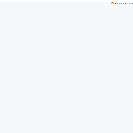
Рeклама на с