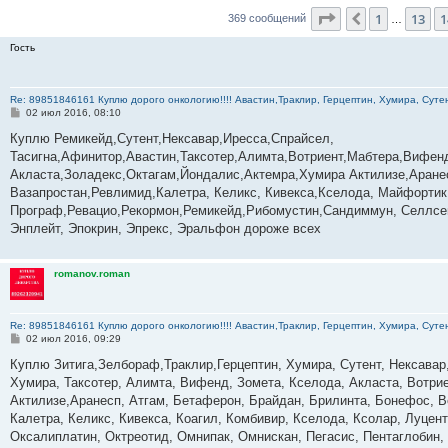
Страница
15
из
3
1
13
1
Пред.
369 сообщений
…
Гость
Re: 89851846161 Куплю дорого онкологию!!!! Авастин,Траклир, Герцептин, Хумира, Сутен
С
02 июл 2016, 08:10
о
о
Куплю Ремикейд,Сутент,Нексавар,Иресса,Спрайсел,
б
Тасигна,Афинитор,Авастин,Таксотер,Алимта,Вотриент,Мабтера,Вифенд
щ
е
Акласта,Золадекс,Октагам,Йондалис,Актемра,Хумира Актилизе,Аране
н
Вазапростан,Ревлимид,Калетра, Келикс, Кивекса,Кселода, Майфортик
и
е
Програф,Ревацио,Рекормон,Ремикейд,Рибомустин,Сандиммун, Селлсеп
Энплейт, Эпокрин, Эпрекс, Эральфон дороже всех
romanov.roman
Re: 89851846161 Куплю дорого онкологию!!!! Авастин,Траклир, Герцептин, Хумира, Сутен
С
02 июл 2016, 09:29
о
о
Куплю Зитига,Зелбораф,Траклир,Герцептин, Хумира, Сутент, Нексавар
б
Хумира, Таксотер, Алимта, Вифенд, Зомета, Кселода, Акласта, Вотри
щ
е
Актилизе,Аранесп, Атгам, Бетаферон, Брайдан, Брилинта, Бонефос, В
н
Калетра, Келикс, Кивекса, Коагил, Комбивир, Кселода, Ксолар, Луце
и
е
Оксалиплатин, Октреотид, Омнипак, Омнискан, Пегасис, Пентаглобин,