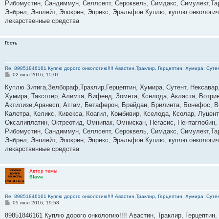
Рибомустин, Сандиммун, Селлсепт, Сероквель, Симдакс, Симулект,Тар
Энбрел, Энплейт, Эпокрин, Эпрекс, Эральфон Куплю, куплю онкологи
лекарственные средства
Гость
Re: 89851846161 Куплю дорого онкологию!!!! Авастин,Траклир, Герцептин, Хумира, Сутен
С
02 июл 2016, 15:01
о
о
Куплю Зитига,Зелбораф,Траклир,Герцептин, Хумира, Сутент, Нексавар
б
Хумира, Таксотер, Алимта, Вифенд, Зомета, Кселода, Акласта, Вотри
щ
е
Актилизе,Аранесп, Атгам, Бетаферон, Брайдан, Брилинта, Бонефос, В
н
Калетра, Келикс, Кивекса, Коагил, Комбивир, Кселода, Ксолар, Луце
и
е
Оксалиплатин, Октреотид, Омнипак, Омнискан, Пегасис, Пентаглобин,
Рибомустин, Сандиммун, Селлсепт, Сероквель, Симдакс, Симулект,Тар
Энбрел, Энплейт, Эпокрин, Эпрекс, Эральфон Куплю, куплю онкологи
лекарственные средства
Автор темы
Slava
Re: 89851846161 Куплю дорого онкологию!!!! Авастин,Траклир, Герцептин, Хумира, Сутен
С
05 июл 2016, 19:58
о
о
89851846161 Куплю дорого онкологию!!!! Авастин, Траклир, Герцептин,