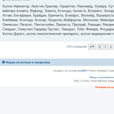
о
о
Куплю Афинитор, Авастин,Траклир, Герцептин, Ревлимид, Хумира, Суте
б
мабтера Алимта, Вифенд, Зомета, Кселода, Акласта, Вотриент, Золад
щ
е
Атгам, Бетаферон, Брайдан, Брилинта, Бонефос, Велкейд, Вазапростан
н
Комбивир, Кселода, Ксолар, Луцентис,Майфортик, Метализе, Мимпара
и
е
Омнискан, Пегасис, Пентаглобин, Презиста, Програф, Ревацио, Рекор
Симдакс, Симулект,Тарцева,Таутакс, Темодал, Тоби, Фемара, Флудара
Куплю Дорого, куплю онкологические препараты, куплю медицинские 
Страница
3
1
2
Пред.
976 сообщений
Форум об аптеках и лекарствах
Создано на основе
phpBB
® Forum Software © ph
Моды и расширени
Time: 0.152s
| Peak Memory Usage
Рeклама на с