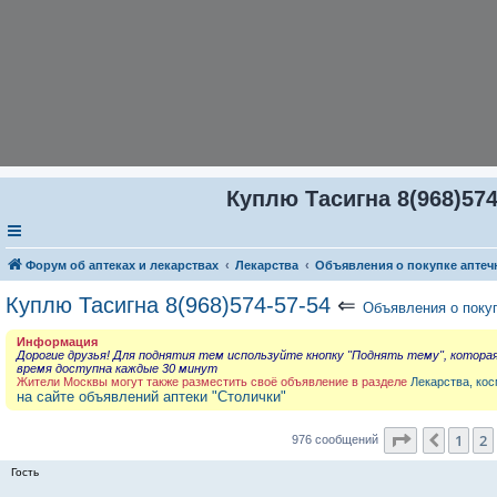
Куплю Тасигна 8(968)574
Форум об аптеках и лекарствах
Лекарства
Объявления о покупке аптеч
Куплю Тасигна 8(968)574-57-54
⇐
Объявления о поку
Информация
Дорогие друзья! Для поднятия тем используйте кнопку "Поднять тему", котора
время доступна каждые 30 минут
Жители Москвы могут также разместить своё объявление в разделе
Лекарства, кос
на сайте объявлений аптеки "Столички"
Страница
3
1
2
Пред.
976 сообщений
Гость