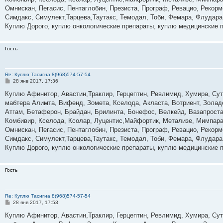
и
е
Омнискан, Пегасис, Пентаглобин, Презиста, Програф, Ревацио, Рекор
Симдакс, Симулект,Тарцева,Таутакс, Темодал, Тоби, Фемара, Флудара
Куплю Дорого, куплю онкологические препараты, куплю медицинские 
Гость
Re: Куплю Тасигна 8(968)574-57-54
С
28 янв 2017, 17:36
о
о
Куплю Афинитор, Авастин,Траклир, Герцептин, Ревлимид, Хумира, Суте
б
мабтера Алимта, Вифенд, Зомета, Кселода, Акласта, Вотриент, Золад
щ
е
Атгам, Бетаферон, Брайдан, Брилинта, Бонефос, Велкейд, Вазапростан
н
Комбивир, Кселода, Ксолар, Луцентис,Майфортик, Метализе, Мимпара
и
е
Омнискан, Пегасис, Пентаглобин, Презиста, Програф, Ревацио, Рекор
Симдакс, Симулект,Тарцева,Таутакс, Темодал, Тоби, Фемара, Флудара
Куплю Дорого, куплю онкологические препараты, куплю медицинские 
Гость
Re: Куплю Тасигна 8(968)574-57-54
С
28 янв 2017, 17:53
о
о
Куплю Афинитор, Авастин,Траклир, Герцептин, Ревлимид, Хумира, Суте
б