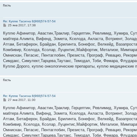
Гость
Re: Куплю Тасигна 8(968)574-57-54
С
25 янв 2017, 17:38
о
о
Куплю Афинитор, Авастин,Траклир, Герцептин, Ревлимид, Хумира, Суте
б
мабтера Алимта, Вифенд, Зомета, Кселода, Акласта, Вотриент, Золад
щ
е
Атгам, Бетаферон, Брайдан, Брилинта, Бонефос, Велкейд, Вазапростан
н
Комбивир, Кселода, Ксолар, Луцентис,Майфортик, Метализе, Мимпара
и
е
Омнискан, Пегасис, Пентаглобин, Презиста, Програф, Ревацио, Рекор
Симдакс, Симулект,Тарцева,Таутакс, Темодал, Тоби, Фемара, Флудара
Куплю Дорого, куплю онкологические препараты, куплю медицинские 
Гость
Re: Куплю Тасигна 8(968)574-57-54
С
27 янв 2017, 11:30
о
о
Куплю Афинитор, Авастин,Траклир, Герцептин, Ревлимид, Хумира, Суте
б
мабтера Алимта, Вифенд, Зомета, Кселода, Акласта, Вотриент, Золад
щ
е
Атгам, Бетаферон, Брайдан, Брилинта, Бонефос, Велкейд, Вазапростан
н
Комбивир, Кселода, Ксолар, Луцентис,Майфортик, Метализе, Мимпара
и
е
Омнискан, Пегасис, Пентаглобин, Презиста, Програф, Ревацио, Рекор
Симдакс, Симулект,Тарцева,Таутакс, Темодал, Тоби, Фемара, Флудара