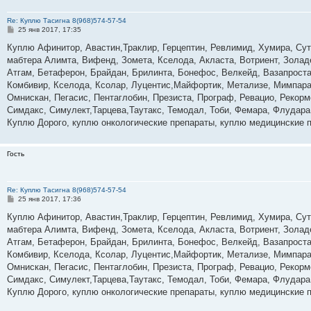
Re: Куплю Тасигна 8(968)574-57-54
С
25 янв 2017, 17:35
о
о
Куплю Афинитор, Авастин,Траклир, Герцептин, Ревлимид, Хумира, Суте
б
мабтера Алимта, Вифенд, Зомета, Кселода, Акласта, Вотриент, Золад
щ
е
Атгам, Бетаферон, Брайдан, Брилинта, Бонефос, Велкейд, Вазапростан
н
Комбивир, Кселода, Ксолар, Луцентис,Майфортик, Метализе, Мимпара
и
е
Омнискан, Пегасис, Пентаглобин, Презиста, Програф, Ревацио, Рекор
Симдакс, Симулект,Тарцева,Таутакс, Темодал, Тоби, Фемара, Флудара
Куплю Дорого, куплю онкологические препараты, куплю медицинские 
Гость
Re: Куплю Тасигна 8(968)574-57-54
С
25 янв 2017, 17:36
о
о
Куплю Афинитор, Авастин,Траклир, Герцептин, Ревлимид, Хумира, Суте
б
мабтера Алимта, Вифенд, Зомета, Кселода, Акласта, Вотриент, Золад
щ
е
Атгам, Бетаферон, Брайдан, Брилинта, Бонефос, Велкейд, Вазапростан
н
Комбивир, Кселода, Ксолар, Луцентис,Майфортик, Метализе, Мимпара
и
е
Омнискан, Пегасис, Пентаглобин, Презиста, Програф, Ревацио, Рекор
Симдакс, Симулект,Тарцева,Таутакс, Темодал, Тоби, Фемара, Флудара
Куплю Дорого, куплю онкологические препараты, куплю медицинские 