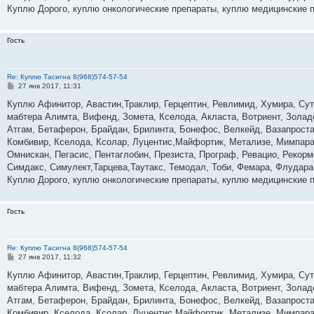
Куплю Дорого, куплю онкологические препараты, куплю медицинские 
Гость
Re: Куплю Тасигна 8(968)574-57-54
С
27 янв 2017, 11:31
о
о
Куплю Афинитор, Авастин,Траклир, Герцептин, Ревлимид, Хумира, Суте
б
мабтера Алимта, Вифенд, Зомета, Кселода, Акласта, Вотриент, Золад
щ
е
Атгам, Бетаферон, Брайдан, Брилинта, Бонефос, Велкейд, Вазапростан
н
Комбивир, Кселода, Ксолар, Луцентис,Майфортик, Метализе, Мимпара
и
е
Омнискан, Пегасис, Пентаглобин, Презиста, Програф, Ревацио, Рекор
Симдакс, Симулект,Тарцева,Таутакс, Темодал, Тоби, Фемара, Флудара
Куплю Дорого, куплю онкологические препараты, куплю медицинские 
Гость
Re: Куплю Тасигна 8(968)574-57-54
С
27 янв 2017, 11:32
о
о
Куплю Афинитор, Авастин,Траклир, Герцептин, Ревлимид, Хумира, Суте
б
мабтера Алимта, Вифенд, Зомета, Кселода, Акласта, Вотриент, Золад
щ
е
Атгам, Бетаферон, Брайдан, Брилинта, Бонефос, Велкейд, Вазапростан
н
Комбивир, Кселода, Ксолар, Луцентис,Майфортик, Метализе, Мимпара