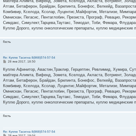
мабтера Алимта, Вифенд, Зомета, Кселода, Акласта, Вотриент, Золад
щ
е
Атгам, Бетаферон, Брайдан, Брилинта, Бонефос, Велкейд, Вазапростан
н
Комбивир, Кселода, Ксолар, Луцентис,Майфортик, Метализе, Мимпара
и
е
Омнискан, Пегасис, Пентаглобин, Презиста, Програф, Ревацио, Рекор
Симдакс, Симулект,Тарцева,Таутакс, Темодал, Тоби, Фемара, Флудара
Куплю Дорого, куплю онкологические препараты, куплю медицинские 
Гость
Re: Куплю Тасигна 8(968)574-57-54
С
28 янв 2017, 18:50
о
о
Куплю Афинитор, Авастин,Траклир, Герцептин, Ревлимид, Хумира, Суте
б
мабтера Алимта, Вифенд, Зомета, Кселода, Акласта, Вотриент, Золад
щ
е
Атгам, Бетаферон, Брайдан, Брилинта, Бонефос, Велкейд, Вазапростан
н
Комбивир, Кселода, Ксолар, Луцентис,Майфортик, Метализе, Мимпара
и
е
Омнискан, Пегасис, Пентаглобин, Презиста, Програф, Ревацио, Рекор
Симдакс, Симулект,Тарцева,Таутакс, Темодал, Тоби, Фемара, Флудара
Куплю Дорого, куплю онкологические препараты, куплю медицинские 
Гость
Re: Куплю Тасигна 8(968)574-57-54
С
28 янв 2017, 19:04