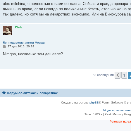
о
alex.milehina, я полностью с вами согласна. Сейчас и правда препарат
б
выкинь на врача, если некогда по поликлинике бегать, столько же на а
щ
е
так далеко, но хотя бы на лекарствах экономлю. Или на Винокурова за
н
и
е
Disla
Re: недорогие аптеки Москвы
С
27 дек 2016, 20:39
о
о
Nimqpa, насколько там дешевле?
б
щ
е
н
и
е
1
Пред
32 сообщения
Форум об аптеках и лекарствах
Создано на основе
phpBB
® Forum Software © ph
Моды и расширени
Time: 0.029s
| Peak Memory Usage
Рeклама на с