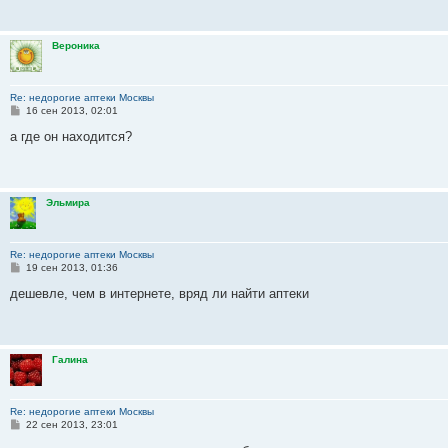
щ
е
н
и
Вероника
е
Re: недорогие аптеки Москвы
С
16 сен 2013, 02:01
о
о
а где он находится?
б
щ
е
н
и
Эльмира
е
Re: недорогие аптеки Москвы
С
19 сен 2013, 01:36
о
о
дешевле, чем в интернете, вряд ли найти аптеки
б
щ
е
н
и
Галина
е
Re: недорогие аптеки Москвы
С
22 сен 2013, 23:01
о
о