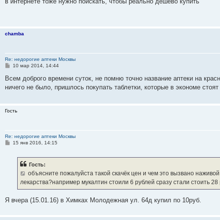
в интернете тоже нужно поискать, чтобы реально дешево купить
б
щ
е
н
и
chamba
е
Re: недорогие аптеки Москвы
С
10 мар 2014, 14:44
о
о
Всем доброго времени суток, не помню точно название аптеки на крас
б
ничего не было, пришлось покупать таблетки, которые в экономе стоят 
щ
е
н
и
Гость
е
Re: недорогие аптеки Москвы
С
15 янв 2016, 14:15
о
о
б
Гость:
щ
е
объясните пожалуйста такой скачёк цен и чем это вызвано наживо
н
лекарства?например мукалтин стоили 6 рублей сразу стали стоить 28 
и
е
Я вчера (15.01.16) в Химках Молодежная ул. 64д купил по 10руб.