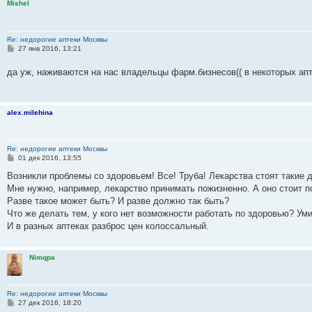
Mishel
Re: недорогие аптеки Москвы
С
27 янв 2016, 13:21
о
о
да уж, наживаются на нас владельцы фарм.бизнесов(( в некоторых а
б
щ
е
н
и
alex.milehina
е
Re: недорогие аптеки Москвы
С
01 дек 2016, 13:55
о
о
Возникли проблемы со здоровьем! Все! Труба! Лекарства стоят такие д
б
Мне нужно, например, лекарство принимать пожизненно. А оно стоит п
щ
е
Разве такое может быть? И разве должно так быть?
н
Что же делать тем, у кого нет возможности работать по здоровью? Ум
и
е
И в разных аптеках разброс цен колоссальный.
Nimqpa
Re: недорогие аптеки Москвы
С
27 дек 2016, 18:20
о