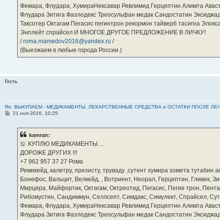
Фемара, Флудара, ХумираНексавар Ревлимид Герцептин Алимта Авас
Флудара Зитига Фазлодекс Треосульфан медак Сандостатин Эксиджад
Таксотер Октагам Пегасис пегинтрон рекормон тайверб тасигна Элок
Энплейт спрайсел И МНОГОЕ ДРУГОЕ ПРЕДЛОЖЕНИЕ В ЛИЧКУ!
/
roma.mamedov2016@yandex.ru
/
(Выезжаем в любые города России.)
Гость
Re: ВЫКУПАЕМ - МЕДИКАМЕНТЫ, ЛЕКАРСТВЕННЫЕ СРЕДСТВА и ОСТАТКИ ПОСЛЕ ЛЕЧЕНИЯ
С
21 ноя 2016, 10:25
о
о
б
kamran:
щ
е
КУПЛЮ МЕДИКАМЕНТЫ....
н
ДОРОЖЕ ДРУГИХ !!!
и
е
‪+7 962 957 37 27‬ Рома
Ремикейд, калетру, презисту, труваду ,сутент хумира зомета тутабин
Бонефос, Вальцит, Велкейд, , Вотриент, Неорал, Герцептин, Гливек, Зи
Мирцера, Майфортик, Октагам, Октреотид, Пегасис, Пегие трон, Пента
Рибомустин, Сандиммун, Селлсепт, Симдакс, Симулект, Спрайсел, Сутен
Фемара, Флудара, ХумираНексавар Ревлимид Герцептин Алимта Авас
Флудара Зитига Фазлодекс Треосульфан медак Сандостатин Эксиджад