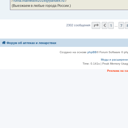
/
roma.mamedov2016@yandex.ru
/
(Выезжаем в любые города России.)
Страница
9
из
1
7
Пред.
2302 сообщения
…
Форум об аптеках и лекарствах
Создано на основе
phpBB
® Forum Software © ph
Моды и расширени
Time: 0.141s
| Peak Memory Usage
Рeклама на с