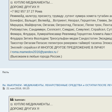
е
КУПЛЮ МЕДИКАМЕНТЫ....
н
ДОРОЖЕ ДРУГИХ !!!
и
е
‪+7 962 957 37 27‬ Рома
Ремикейд, калетру, презисту, труваду ,сутент хумира зомета тутабин
Бонефос, Вальцит, Велкейд, , Вотриент, Неорал, Герцептин, Гливек, Зи
Мирцера, Майфортик, Октагам, Октреотид, Пегасис, Пегие трон, Пента
Рибомустин, Сандиммун, Селлсепт, Симдакс, Симулект, Спрайсел, Сутен
Фемара, Флудара, ХумираНексавар Ревлимид Герцептин Алимта Авас
Флудара Зитига Фазлодекс Треосульфан медак Сандостатин Эксиджад
Таксотер Октагам Пегасис пегинтрон рекормон тайверб тасигна Элок
Энплейт спрайсел И МНОГОЕ ДРУГОЕ ПРЕДЛОЖЕНИЕ В ЛИЧКУ!
/
roma.mamedov2016@yandex.ru
/
(Выезжаем в любые города России.)
Гость
Re: ВЫКУПАЕМ - МЕДИКАМЕНТЫ, ЛЕКАРСТВЕННЫЕ СРЕДСТВА и ОСТАТКИ ПОСЛЕ ЛЕЧЕНИЯ
С
21 ноя 2016, 00:25
о
о
б
kamran:
щ
е
КУПЛЮ МЕДИКАМЕНТЫ....
н
ДОРОЖЕ ДРУГИХ !!!
и