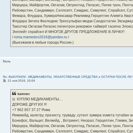
Мирцера, Майфортик, Октагам, Октреотид, Пегасис, Пегие трон, Пента
Рибомустин, Сандиммун, Селлсепт, Симдакс, Симулект, Спрайсел, Сутен
Фемара, Флудара, ХумираНексавар Ревлимид Герцептин Алимта Авас
Флудара Зитига Фазлодекс Треосульфан медак Сандостатин Эксиджад
Таксотер Октагам Пегасис пегинтрон рекормон тайверб тасигна Элок
Энплейт спрайсел И МНОГОЕ ДРУГОЕ ПРЕДЛОЖЕНИЕ В ЛИЧКУ!
/
roma.mamedov2016@yandex.ru
/
(Выезжаем в любые города России.)
Гость
Re: ВЫКУПАЕМ - МЕДИКАМЕНТЫ, ЛЕКАРСТВЕННЫЕ СРЕДСТВА и ОСТАТКИ ПОСЛЕ ЛЕЧЕНИЯ
С
21 ноя 2016, 10:04
о
о
б
kamran:
щ
е
КУПЛЮ МЕДИКАМЕНТЫ....
н
ДОРОЖЕ ДРУГИХ !!!
и
е
‪+7 962 957 37 27‬ Рома
Ремикейд, калетру, презисту, труваду ,сутент хумира зомета тутабин
Бонефос, Вальцит, Велкейд, , Вотриент, Неорал, Герцептин, Гливек, Зи
Мирцера, Майфортик, Октагам, Октреотид, Пегасис, Пегие трон, Пента
Рибомустин, Сандиммун, Селлсепт, Симдакс, Симулект, Спрайсел, Сутен