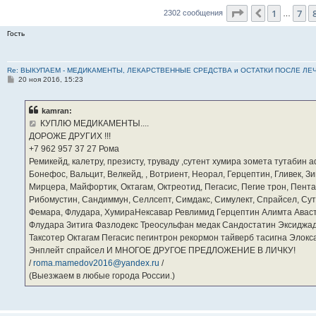
Страница
9
из
1
7
Пред.
2302 сообщения
…
Гость
Re: ВЫКУПАЕМ - МЕДИКАМЕНТЫ, ЛЕКАРСТВЕННЫЕ СРЕДСТВА и ОСТАТКИ ПОСЛЕ ЛЕЧЕНИЯ
С
20 ноя 2016, 15:23
о
о
б
kamran:
щ
е
КУПЛЮ МЕДИКАМЕНТЫ....
н
ДОРОЖЕ ДРУГИХ !!!
и
е
‪+7 962 957 37 27‬ Рома
Ремикейд, калетру, презисту, труваду ,сутент хумира зомета тутабин
Бонефос, Вальцит, Велкейд, , Вотриент, Неорал, Герцептин, Гливек, Зи
Мирцера, Майфортик, Октагам, Октреотид, Пегасис, Пегие трон, Пента
Рибомустин, Сандиммун, Селлсепт, Симдакс, Симулект, Спрайсел, Сутен
Фемара, Флудара, ХумираНексавар Ревлимид Герцептин Алимта Авас
Флудара Зитига Фазлодекс Треосульфан медак Сандостатин Эксиджад
Таксотер Октагам Пегасис пегинтрон рекормон тайверб тасигна Элок
Энплейт спрайсел И МНОГОЕ ДРУГОЕ ПРЕДЛОЖЕНИЕ В ЛИЧКУ!
/
roma.mamedov2016@yandex.ru
/
(Выезжаем в любые города России.)