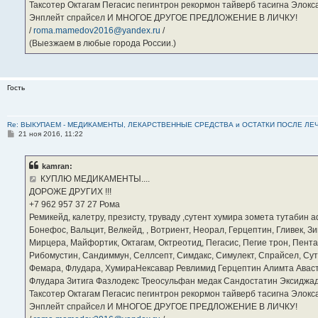
Таксотер Октагам Пегасис пегинтрон рекормон тайверб тасигна Элок
Энплейт спрайсел И МНОГОЕ ДРУГОЕ ПРЕДЛОЖЕНИЕ В ЛИЧКУ!
/
roma.mamedov2016@yandex.ru
/
(Выезжаем в любые города России.)
Гость
Re: ВЫКУПАЕМ - МЕДИКАМЕНТЫ, ЛЕКАРСТВЕННЫЕ СРЕДСТВА и ОСТАТКИ ПОСЛЕ ЛЕЧЕНИЯ
С
21 ноя 2016, 11:22
о
о
б
kamran:
щ
е
КУПЛЮ МЕДИКАМЕНТЫ....
н
ДОРОЖЕ ДРУГИХ !!!
и
е
‪+7 962 957 37 27‬ Рома
Ремикейд, калетру, презисту, труваду ,сутент хумира зомета тутабин
Бонефос, Вальцит, Велкейд, , Вотриент, Неорал, Герцептин, Гливек, Зи
Мирцера, Майфортик, Октагам, Октреотид, Пегасис, Пегие трон, Пента
Рибомустин, Сандиммун, Селлсепт, Симдакс, Симулект, Спрайсел, Сутен
Фемара, Флудара, ХумираНексавар Ревлимид Герцептин Алимта Авас
Флудара Зитига Фазлодекс Треосульфан медак Сандостатин Эксиджад
Таксотер Октагам Пегасис пегинтрон рекормон тайверб тасигна Элок
Энплейт спрайсел И МНОГОЕ ДРУГОЕ ПРЕДЛОЖЕНИЕ В ЛИЧКУ!