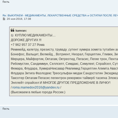
Гость
Re: ВЫКУПАЕМ - МЕДИКАМЕНТЫ, ЛЕКАРСТВЕННЫЕ СРЕДСТВА и ОСТАТКИ ПОСЛЕ ЛЕЧЕНИЯ
С
20 ноя 2016, 17:38
о
о
б
kamran:
щ
е
КУПЛЮ МЕДИКАМЕНТЫ....
н
ДОРОЖЕ ДРУГИХ !!!
и
е
‪+7 962 957 37 27‬ Рома
Ремикейд, калетру, презисту, труваду ,сутент хумира зомета тутабин
Бонефос, Вальцит, Велкейд, , Вотриент, Неорал, Герцептин, Гливек, Зи
Мирцера, Майфортик, Октагам, Октреотид, Пегасис, Пегие трон, Пента
Рибомустин, Сандиммун, Селлсепт, Симдакс, Симулект, Спрайсел, Сутен
Фемара, Флудара, ХумираНексавар Ревлимид Герцептин Алимта Авас
Флудара Зитига Фазлодекс Треосульфан медак Сандостатин Эксиджад
Таксотер Октагам Пегасис пегинтрон рекормон тайверб тасигна Элок
Энплейт спрайсел И МНОГОЕ ДРУГОЕ ПРЕДЛОЖЕНИЕ В ЛИЧКУ!
/
roma.mamedov2016@yandex.ru
/
(Выезжаем в любые города России.)
Гость