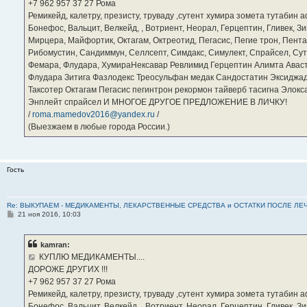
е
‪+7 962 957 37 27‬ Рома
Ремикейд, калетру, презисту, труваду ,сутент хумира зомета тутабин
Бонефос, Вальцит, Велкейд, , Вотриент, Неорал, Герцептин, Гливек, Зи
Мирцера, Майфортик, Октагам, Октреотид, Пегасис, Пегие трон, Пента
Рибомустин, Сандиммун, Селлсепт, Симдакс, Симулект, Спрайсел, Сутен
Фемара, Флудара, ХумираНексавар Ревлимид Герцептин Алимта Авас
Флудара Зитига Фазлодекс Треосульфан медак Сандостатин Эксиджад
Таксотер Октагам Пегасис пегинтрон рекормон тайверб тасигна Элок
Энплейт спрайсел И МНОГОЕ ДРУГОЕ ПРЕДЛОЖЕНИЕ В ЛИЧКУ!
/
roma.mamedov2016@yandex.ru
/
(Выезжаем в любые города России.)
Гость
Re: ВЫКУПАЕМ - МЕДИКАМЕНТЫ, ЛЕКАРСТВЕННЫЕ СРЕДСТВА и ОСТАТКИ ПОСЛЕ ЛЕЧЕНИЯ
С
21 ноя 2016, 10:03
о
о
б
kamran:
щ
е
КУПЛЮ МЕДИКАМЕНТЫ....
н
ДОРОЖЕ ДРУГИХ !!!
и
е
‪+7 962 957 37 27‬ Рома
Ремикейд, калетру, презисту, труваду ,сутент хумира зомета тутабин
Бонефос, Вальцит, Велкейд, , Вотриент, Неорал, Герцептин, Гливек, Зи