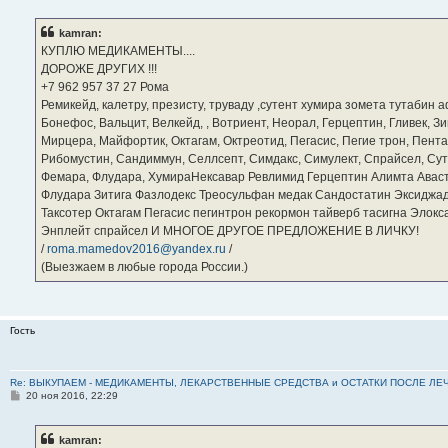
о
б
kamran:
щ
е
КУПЛЮ МЕДИКАМЕНТЫ....
н
ДОРОЖЕ ДРУГИХ !!!
и
е
‪+7 962 957 37 27‬ Рома
Ремикейд, калетру, презисту, труваду ,сутент хумира зомета тутабин
Бонефос, Вальцит, Велкейд, , Вотриент, Неорал, Герцептин, Гливек, Зи
Мирцера, Майфортик, Октагам, Октреотид, Пегасис, Пегие трон, Пента
Рибомустин, Сандиммун, Селлсепт, Симдакс, Симулект, Спрайсел, Сутен
Фемара, Флудара, ХумираНексавар Ревлимид Герцептин Алимта Авас
Флудара Зитига Фазлодекс Треосульфан медак Сандостатин Эксиджад
Таксотер Октагам Пегасис пегинтрон рекормон тайверб тасигна Элок
Энплейт спрайсел И МНОГОЕ ДРУГОЕ ПРЕДЛОЖЕНИЕ В ЛИЧКУ!
/
roma.mamedov2016@yandex.ru
/
(Выезжаем в любые города России.)
Гость
Re: ВЫКУПАЕМ - МЕДИКАМЕНТЫ, ЛЕКАРСТВЕННЫЕ СРЕДСТВА и ОСТАТКИ ПОСЛЕ ЛЕЧЕНИЯ
С
20 ноя 2016, 22:29
о
о
б
kamran:
щ