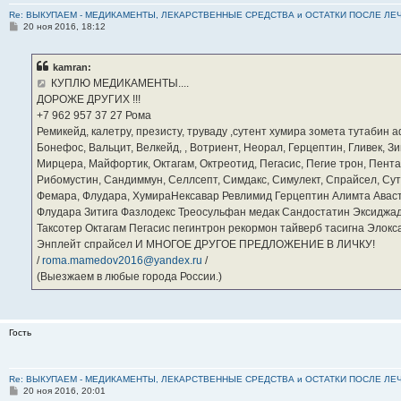
Re: ВЫКУПАЕМ - МЕДИКАМЕНТЫ, ЛЕКАРСТВЕННЫЕ СРЕДСТВА и ОСТАТКИ ПОСЛЕ ЛЕЧЕНИЯ
С
20 ноя 2016, 18:12
о
о
б
kamran:
щ
е
КУПЛЮ МЕДИКАМЕНТЫ....
н
ДОРОЖЕ ДРУГИХ !!!
и
е
‪+7 962 957 37 27‬ Рома
Ремикейд, калетру, презисту, труваду ,сутент хумира зомета тутабин
Бонефос, Вальцит, Велкейд, , Вотриент, Неорал, Герцептин, Гливек, Зи
Мирцера, Майфортик, Октагам, Октреотид, Пегасис, Пегие трон, Пента
Рибомустин, Сандиммун, Селлсепт, Симдакс, Симулект, Спрайсел, Сутен
Фемара, Флудара, ХумираНексавар Ревлимид Герцептин Алимта Авас
Флудара Зитига Фазлодекс Треосульфан медак Сандостатин Эксиджад
Таксотер Октагам Пегасис пегинтрон рекормон тайверб тасигна Элок
Энплейт спрайсел И МНОГОЕ ДРУГОЕ ПРЕДЛОЖЕНИЕ В ЛИЧКУ!
/
roma.mamedov2016@yandex.ru
/
(Выезжаем в любые города России.)
Гость
Re: ВЫКУПАЕМ - МЕДИКАМЕНТЫ, ЛЕКАРСТВЕННЫЕ СРЕДСТВА и ОСТАТКИ ПОСЛЕ ЛЕЧЕНИЯ
С
20 ноя 2016, 20:01
о