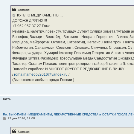
о
б
kamran:
щ
е
КУПЛЮ МЕДИКАМЕНТЫ....
н
ДОРОЖЕ ДРУГИХ !!!
и
е
‪+7 962 957 37 27‬ Рома
Ремикейд, калетру, презисту, труваду ,сутент хумира зомета тутабин
Бонефос, Вальцит, Велкейд, , Вотриент, Неорал, Герцептин, Гливек, Зи
Мирцера, Майфортик, Октагам, Октреотид, Пегасис, Пегие трон, Пента
Рибомустин, Сандиммун, Селлсепт, Симдакс, Симулект, Спрайсел, Сутен
Фемара, Флудара, ХумираНексавар Ревлимид Герцептин Алимта Авас
Флудара Зитига Фазлодекс Треосульфан медак Сандостатин Эксиджад
Таксотер Октагам Пегасис пегинтрон рекормон тайверб тасигна Элок
Энплейт спрайсел И МНОГОЕ ДРУГОЕ ПРЕДЛОЖЕНИЕ В ЛИЧКУ!
/
roma.mamedov2016@yandex.ru
/
(Выезжаем в любые города России.)
Гость
Re: ВЫКУПАЕМ - МЕДИКАМЕНТЫ, ЛЕКАРСТВЕННЫЕ СРЕДСТВА и ОСТАТКИ ПОСЛЕ ЛЕЧЕНИЯ
С
27 дек 2016, 12:08
о
о
б
kamran:
щ