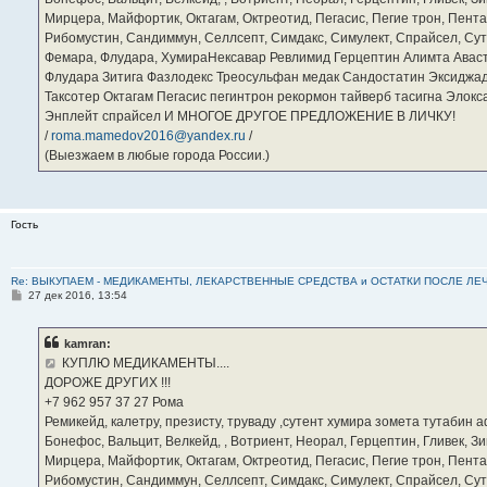
Мирцера, Майфортик, Октагам, Октреотид, Пегасис, Пегие трон, Пента
Рибомустин, Сандиммун, Селлсепт, Симдакс, Симулект, Спрайсел, Сутен
Фемара, Флудара, ХумираНексавар Ревлимид Герцептин Алимта Авас
Флудара Зитига Фазлодекс Треосульфан медак Сандостатин Эксиджад
Таксотер Октагам Пегасис пегинтрон рекормон тайверб тасигна Элок
Энплейт спрайсел И МНОГОЕ ДРУГОЕ ПРЕДЛОЖЕНИЕ В ЛИЧКУ!
/
roma.mamedov2016@yandex.ru
/
(Выезжаем в любые города России.)
Гость
Re: ВЫКУПАЕМ - МЕДИКАМЕНТЫ, ЛЕКАРСТВЕННЫЕ СРЕДСТВА и ОСТАТКИ ПОСЛЕ ЛЕЧЕНИЯ
С
27 дек 2016, 13:54
о
о
б
kamran:
щ
е
КУПЛЮ МЕДИКАМЕНТЫ....
н
ДОРОЖЕ ДРУГИХ !!!
и
е
‪+7 962 957 37 27‬ Рома
Ремикейд, калетру, презисту, труваду ,сутент хумира зомета тутабин
Бонефос, Вальцит, Велкейд, , Вотриент, Неорал, Герцептин, Гливек, Зи
Мирцера, Майфортик, Октагам, Октреотид, Пегасис, Пегие трон, Пента
Рибомустин, Сандиммун, Селлсепт, Симдакс, Симулект, Спрайсел, Сутен