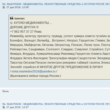
Re: ВЫКУПАЕМ - МЕДИКАМЕНТЫ, ЛЕКАРСТВЕННЫЕ СРЕДСТВА и ОСТАТКИ ПОСЛЕ ЛЕЧЕНИЯ
С
27 дек 2016, 12:06
о
о
б
kamran:
щ
е
КУПЛЮ МЕДИКАМЕНТЫ....
н
ДОРОЖЕ ДРУГИХ !!!
и
е
‪+7 962 957 37 27‬ Рома
Ремикейд, калетру, презисту, труваду ,сутент хумира зомета тутабин
Бонефос, Вальцит, Велкейд, , Вотриент, Неорал, Герцептин, Гливек, Зи
Мирцера, Майфортик, Октагам, Октреотид, Пегасис, Пегие трон, Пента
Рибомустин, Сандиммун, Селлсепт, Симдакс, Симулект, Спрайсел, Сутен
Фемара, Флудара, ХумираНексавар Ревлимид Герцептин Алимта Авас
Флудара Зитига Фазлодекс Треосульфан медак Сандостатин Эксиджад
Таксотер Октагам Пегасис пегинтрон рекормон тайверб тасигна Элок
Энплейт спрайсел И МНОГОЕ ДРУГОЕ ПРЕДЛОЖЕНИЕ В ЛИЧКУ!
/
roma.mamedov2016@yandex.ru
/
(Выезжаем в любые города России.)
Гость
Re: ВЫКУПАЕМ - МЕДИКАМЕНТЫ, ЛЕКАРСТВЕННЫЕ СРЕДСТВА и ОСТАТКИ ПОСЛЕ ЛЕЧЕНИЯ
С
27 дек 2016, 12:07
о