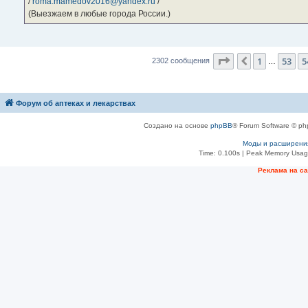
/
roma.mamedov2016@yandex.ru
/
(Выезжаем в любые города России.)
Страница
55
из
2
1
53
5
Пред.
2302 сообщения
…
Форум об аптеках и лекарствах
Создано на основе
phpBB
® Forum Software © ph
Моды и расширени
Time: 0.100s
| Peak Memory Usage
Рeклама на с