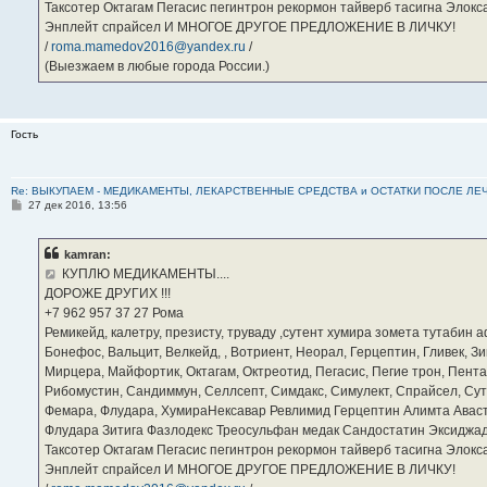
Таксотер Октагам Пегасис пегинтрон рекормон тайверб тасигна Элок
Энплейт спрайсел И МНОГОЕ ДРУГОЕ ПРЕДЛОЖЕНИЕ В ЛИЧКУ!
/
roma.mamedov2016@yandex.ru
/
(Выезжаем в любые города России.)
Гость
Re: ВЫКУПАЕМ - МЕДИКАМЕНТЫ, ЛЕКАРСТВЕННЫЕ СРЕДСТВА и ОСТАТКИ ПОСЛЕ ЛЕЧЕНИЯ
С
27 дек 2016, 13:56
о
о
б
kamran:
щ
е
КУПЛЮ МЕДИКАМЕНТЫ....
н
ДОРОЖЕ ДРУГИХ !!!
и
е
‪+7 962 957 37 27‬ Рома
Ремикейд, калетру, презисту, труваду ,сутент хумира зомета тутабин
Бонефос, Вальцит, Велкейд, , Вотриент, Неорал, Герцептин, Гливек, Зи
Мирцера, Майфортик, Октагам, Октреотид, Пегасис, Пегие трон, Пента
Рибомустин, Сандиммун, Селлсепт, Симдакс, Симулект, Спрайсел, Сутен
Фемара, Флудара, ХумираНексавар Ревлимид Герцептин Алимта Авас
Флудара Зитига Фазлодекс Треосульфан медак Сандостатин Эксиджад
Таксотер Октагам Пегасис пегинтрон рекормон тайверб тасигна Элок
Энплейт спрайсел И МНОГОЕ ДРУГОЕ ПРЕДЛОЖЕНИЕ В ЛИЧКУ!