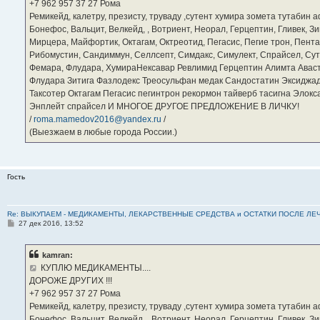
е
‪+7 962 957 37 27‬ Рома
Ремикейд, калетру, презисту, труваду ,сутент хумира зомета тутабин
Бонефос, Вальцит, Велкейд, , Вотриент, Неорал, Герцептин, Гливек, Зи
Мирцера, Майфортик, Октагам, Октреотид, Пегасис, Пегие трон, Пента
Рибомустин, Сандиммун, Селлсепт, Симдакс, Симулект, Спрайсел, Сутен
Фемара, Флудара, ХумираНексавар Ревлимид Герцептин Алимта Авас
Флудара Зитига Фазлодекс Треосульфан медак Сандостатин Эксиджад
Таксотер Октагам Пегасис пегинтрон рекормон тайверб тасигна Элок
Энплейт спрайсел И МНОГОЕ ДРУГОЕ ПРЕДЛОЖЕНИЕ В ЛИЧКУ!
/
roma.mamedov2016@yandex.ru
/
(Выезжаем в любые города России.)
Гость
Re: ВЫКУПАЕМ - МЕДИКАМЕНТЫ, ЛЕКАРСТВЕННЫЕ СРЕДСТВА и ОСТАТКИ ПОСЛЕ ЛЕЧЕНИЯ
С
27 дек 2016, 13:52
о
о
б
kamran:
щ
е
КУПЛЮ МЕДИКАМЕНТЫ....
н
ДОРОЖЕ ДРУГИХ !!!
и
е
‪+7 962 957 37 27‬ Рома
Ремикейд, калетру, презисту, труваду ,сутент хумира зомета тутабин
Бонефос, Вальцит, Велкейд, , Вотриент, Неорал, Герцептин, Гливек, Зи