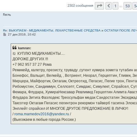
Страница
55
из
2
1
53
5
Пред.
2302 сообщения
…
Гость
Re: ВЫКУПАЕМ - МЕДИКАМЕНТЫ, ЛЕКАРСТВЕННЫЕ СРЕДСТВА и ОСТАТКИ ПОСЛЕ ЛЕЧЕНИЯ
С
27 дек 2016, 10:42
о
о
б
kamran:
щ
е
КУПЛЮ МЕДИКАМЕНТЫ....
н
ДОРОЖЕ ДРУГИХ !!!
и
е
‪+7 962 957 37 27‬ Рома
Ремикейд, калетру, презисту, труваду ,сутент хумира зомета тутабин
Бонефос, Вальцит, Велкейд, , Вотриент, Неорал, Герцептин, Гливек, Зи
Мирцера, Майфортик, Октагам, Октреотид, Пегасис, Пегие трон, Пента
Рибомустин, Сандиммун, Селлсепт, Симдакс, Симулект, Спрайсел, Сутен
Фемара, Флудара, ХумираНексавар Ревлимид Герцептин Алимта Авас
Флудара Зитига Фазлодекс Треосульфан медак Сандостатин Эксиджад
Таксотер Октагам Пегасис пегинтрон рекормон тайверб тасигна Элок
Энплейт спрайсел И МНОГОЕ ДРУГОЕ ПРЕДЛОЖЕНИЕ В ЛИЧКУ!
/
roma.mamedov2016@yandex.ru
/
(Выезжаем в любые города России.)