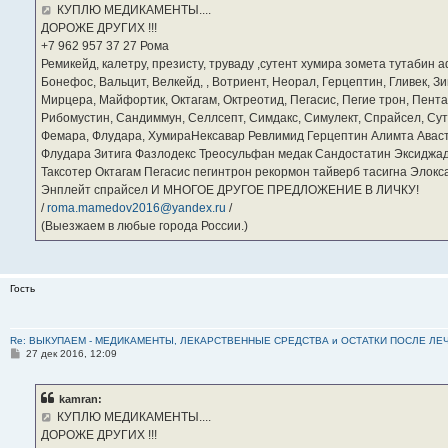
е
КУПЛЮ МЕДИКАМЕНТЫ....
н
ДОРОЖЕ ДРУГИХ !!!
и
е
‪+7 962 957 37 27‬ Рома
Ремикейд, калетру, презисту, труваду ,сутент хумира зомета тутабин
Бонефос, Вальцит, Велкейд, , Вотриент, Неорал, Герцептин, Гливек, Зи
Мирцера, Майфортик, Октагам, Октреотид, Пегасис, Пегие трон, Пента
Рибомустин, Сандиммун, Селлсепт, Симдакс, Симулект, Спрайсел, Сутен
Фемара, Флудара, ХумираНексавар Ревлимид Герцептин Алимта Авас
Флудара Зитига Фазлодекс Треосульфан медак Сандостатин Эксиджад
Таксотер Октагам Пегасис пегинтрон рекормон тайверб тасигна Элок
Энплейт спрайсел И МНОГОЕ ДРУГОЕ ПРЕДЛОЖЕНИЕ В ЛИЧКУ!
/
roma.mamedov2016@yandex.ru
/
(Выезжаем в любые города России.)
Гость
Re: ВЫКУПАЕМ - МЕДИКАМЕНТЫ, ЛЕКАРСТВЕННЫЕ СРЕДСТВА и ОСТАТКИ ПОСЛЕ ЛЕЧЕНИЯ
С
27 дек 2016, 12:09
о
о
б
kamran:
щ
е
КУПЛЮ МЕДИКАМЕНТЫ....
н
ДОРОЖЕ ДРУГИХ !!!
и