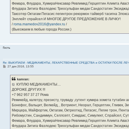
Фемара, Флудара, ХумираНексавар Ревлимид Герцептин Алимта Авас
Флудара Зитига Фазлодекс Треосульфан медак Сандостатин Эксиджад
Таксотер Октагам Пегасис пегинтрон рекормон тайверб тасигна Элок
Энплейт спрайсел И МНОГОЕ ДРУГОЕ ПРЕДЛОЖЕНИЕ В ЛИЧКУ!
/
roma.mamedov2016@yandex.ru
/
(Выезжаем в любые города России.)
Гость
Re: ВЫКУПАЕМ - МЕДИКАМЕНТЫ, ЛЕКАРСТВЕННЫЕ СРЕДСТВА и ОСТАТКИ ПОСЛЕ ЛЕЧЕНИЯ
С
27 дек 2016, 13:55
о
о
б
kamran:
щ
е
КУПЛЮ МЕДИКАМЕНТЫ....
н
ДОРОЖЕ ДРУГИХ !!!
и
е
‪+7 962 957 37 27‬ Рома
Ремикейд, калетру, презисту, труваду ,сутент хумира зомета тутабин
Бонефос, Вальцит, Велкейд, , Вотриент, Неорал, Герцептин, Гливек, Зи
Мирцера, Майфортик, Октагам, Октреотид, Пегасис, Пегие трон, Пента
Рибомустин, Сандиммун, Селлсепт, Симдакс, Симулект, Спрайсел, Сутен
Фемара, Флудара, ХумираНексавар Ревлимид Герцептин Алимта Авас
Флудара Зитига Фазлодекс Треосульфан медак Сандостатин Эксиджад