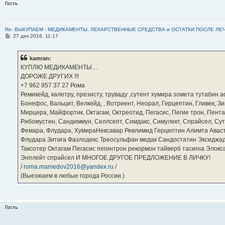
Гость
Re: ВЫКУПАЕМ - МЕДИКАМЕНТЫ, ЛЕКАРСТВЕННЫЕ СРЕДСТВА и ОСТАТКИ ПОСЛЕ ЛЕЧЕНИЯ
С
27 дек 2016, 11:17
о
о
б
kamran:
щ
е
КУПЛЮ МЕДИКАМЕНТЫ....
н
ДОРОЖЕ ДРУГИХ !!!
и
е
‪+7 962 957 37 27‬ Рома
Ремикейд, калетру, презисту, труваду ,сутент хумира зомета тутабин
Бонефос, Вальцит, Велкейд, , Вотриент, Неорал, Герцептин, Гливек, Зи
Мирцера, Майфортик, Октагам, Октреотид, Пегасис, Пегие трон, Пента
Рибомустин, Сандиммун, Селлсепт, Симдакс, Симулект, Спрайсел, Сутен
Фемара, Флудара, ХумираНексавар Ревлимид Герцептин Алимта Авас
Флудара Зитига Фазлодекс Треосульфан медак Сандостатин Эксиджад
Таксотер Октагам Пегасис пегинтрон рекормон тайверб тасигна Элок
Энплейт спрайсел И МНОГОЕ ДРУГОЕ ПРЕДЛОЖЕНИЕ В ЛИЧКУ!
/
roma.mamedov2016@yandex.ru
/
(Выезжаем в любые города России.)
Гость