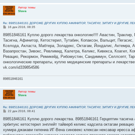
Автор темы
Slava
Re: 89851846161 ДОРОЖЕ ДРУГИХ КУПЛЮ АФИНИТОР, ТАСИГНУ, ЗИТИГУ И ДРУГИЕ Л
С
16 дек 2016, 08:35
о
о
89851846161 Куплю дорого лекарства онкологию!!!! Авастин, Траклир, 
б
Тасигна, Афинитор, Кетостерил, Тутабин, Копаксон, Вальцит, Пегасис,
щ
е
Кселода, Акласта, Мабтера, Золадекс, Октагам, Йондалис, Актемра, А
н
Вазапростан, Зивокс, Ревлимид, Калетра, Келикс, Кивекса, Коагил, К
и
е
Ревацио, Рекормон, Ремикейд, Рибомустин, Сандиммун, Селлсепт, Тарц
онкологические препараты, куплю медицинские препараты и лекарств
vk.com/id339854586
89851846161
Автор темы
Slava
Re: 89851846161 ДОРОЖЕ ДРУГИХ КУПЛЮ АФИНИТОР, ТАСИГНУ, ЗИТИГУ И ДРУГИЕ Л
С
22 дек 2016, 08:41
о
о
89851846161 Куплю дорого лекарства. 89851846161 Герцептин тасигна 
б
эрбитукс кетостерил энплейт тайверб келикс кадсила октагам ревацио
щ
е
хумира джакави гилениа ИГ-Вена синовекс клексан нексавар иресса а
н