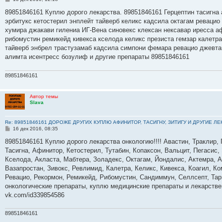
о
о
89851846161 Куплю дорого лекарства. 89851846161 Герцептин тасигна 
б
эрбитукс кетостерил энплейт тайверб келикс кадсила октагам ревацио
щ
е
хумира джакави гилениа ИГ-Вена синовекс клексан нексавар иресса а
н
рибомустин ремикейд кивекса кселода келикс презиста гемзар калетр
и
е
тайверб энбрел трастузамаб кадсила симпони фемара ревацио джевта
алимта исентресс бозулиф и другие препараты 89851846161
89851846161
Автор темы
Slava
Re: 89851846161 ДОРОЖЕ ДРУГИХ КУПЛЮ АФИНИТОР, ТАСИГНУ, ЗИТИГУ И ДРУГИЕ Л
С
16 дек 2016, 08:35
о
о
89851846161 Куплю дорого лекарства онкологию!!!! Авастин, Траклир, 
б
Тасигна, Афинитор, Кетостерил, Тутабин, Копаксон, Вальцит, Пегасис,
щ
е
Кселода, Акласта, Мабтера, Золадекс, Октагам, Йондалис, Актемра, А
н
Вазапростан, Зивокс, Ревлимид, Калетра, Келикс, Кивекса, Коагил, К
и
е
Ревацио, Рекормон, Ремикейд, Рибомустин, Сандиммун, Селлсепт, Тарц
онкологические препараты, куплю медицинские препараты и лекарств
vk.com/id339854586
89851846161