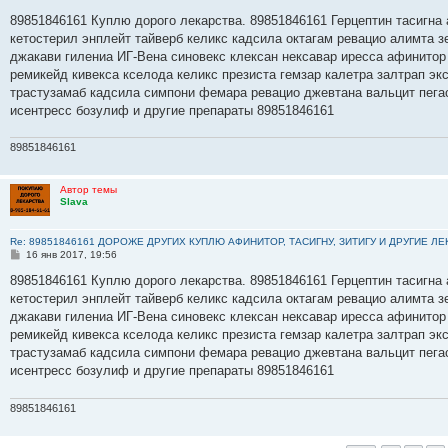
о
о
89851846161 Куплю дорого лекарства. 89851846161 Герцептин тасигна а
б
кетостерил энплейт тайверб келикс кадсила октагам ревацио алимта з
щ
е
джакави гилениа ИГ-Вена синовекс клексан нексавар иресса афинитор
н
ремикейд кивекса кселода келикс презиста гемзар калетра залтрап э
и
е
трастузамаб кадсила симпони фемара ревацио джевтана вальцит пега
исентресс бозулиф и другие препараты 89851846161
89851846161
Автор темы
Slava
Re: 89851846161 ДОРОЖЕ ДРУГИХ КУПЛЮ АФИНИТОР, ТАСИГНУ, ЗИТИГУ И ДРУГИЕ Л
С
16 янв 2017, 19:56
о
о
89851846161 Куплю дорого лекарства. 89851846161 Герцептин тасигна а
б
кетостерил энплейт тайверб келикс кадсила октагам ревацио алимта з
щ
е
джакави гилениа ИГ-Вена синовекс клексан нексавар иресса афинитор
н
ремикейд кивекса кселода келикс презиста гемзар калетра залтрап э
и
е
трастузамаб кадсила симпони фемара ревацио джевтана вальцит пега
исентресс бозулиф и другие препараты 89851846161
89851846161