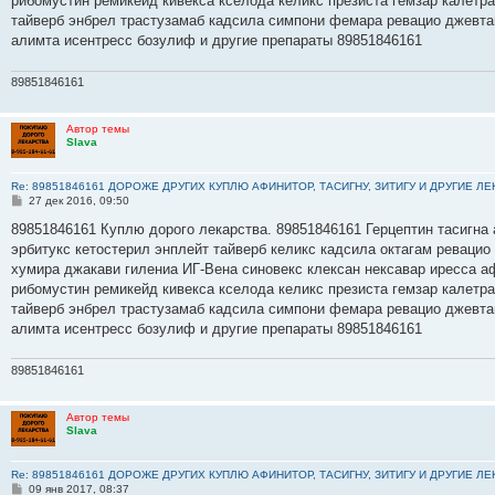
рибомустин ремикейд кивекса кселода келикс презиста гемзар калетр
и
е
тайверб энбрел трастузамаб кадсила симпони фемара ревацио джевта
алимта исентресс бозулиф и другие препараты 89851846161
89851846161
Автор темы
Slava
Re: 89851846161 ДОРОЖЕ ДРУГИХ КУПЛЮ АФИНИТОР, ТАСИГНУ, ЗИТИГУ И ДРУГИЕ Л
С
27 дек 2016, 09:50
о
о
89851846161 Куплю дорого лекарства. 89851846161 Герцептин тасигна 
б
эрбитукс кетостерил энплейт тайверб келикс кадсила октагам ревацио
щ
е
хумира джакави гилениа ИГ-Вена синовекс клексан нексавар иресса а
н
рибомустин ремикейд кивекса кселода келикс презиста гемзар калетр
и
е
тайверб энбрел трастузамаб кадсила симпони фемара ревацио джевта
алимта исентресс бозулиф и другие препараты 89851846161
89851846161
Автор темы
Slava
Re: 89851846161 ДОРОЖЕ ДРУГИХ КУПЛЮ АФИНИТОР, ТАСИГНУ, ЗИТИГУ И ДРУГИЕ Л
С
09 янв 2017, 08:37