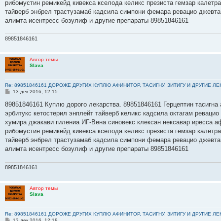
рибомустин ремикейд кивекса кселода келикс презиста гемзар калетр
и
е
тайверб энбрел трастузамаб кадсила симпони фемара ревацио джевта
алимта исентресс бозулиф и другие препараты 89851846161
89851846161
Автор темы
Slava
Re: 89851846161 ДОРОЖЕ ДРУГИХ КУПЛЮ АФИНИТОР, ТАСИГНУ, ЗИТИГУ И ДРУГИЕ Л
С
13 дек 2016, 12:15
о
о
89851846161 Куплю дорого лекарства. 89851846161 Герцептин тасигна 
б
эрбитукс кетостерил энплейт тайверб келикс кадсила октагам ревацио
щ
е
хумира джакави гилениа ИГ-Вена синовекс клексан нексавар иресса а
н
рибомустин ремикейд кивекса кселода келикс презиста гемзар калетр
и
е
тайверб энбрел трастузамаб кадсила симпони фемара ревацио джевта
алимта исентресс бозулиф и другие препараты 89851846161
89851846161
Автор темы
Slava
Re: 89851846161 ДОРОЖЕ ДРУГИХ КУПЛЮ АФИНИТОР, ТАСИГНУ, ЗИТИГУ И ДРУГИЕ Л
С
13 дек 2016, 12:18