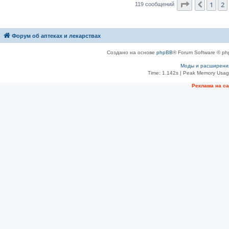
Страница
3
1
2
Пред.
119 сообщений
Форум об аптеках и лекарствах
Создано на основе
phpBB
® Forum Software © ph
Моды и расширени
Time: 1.142s
| Peak Memory Usage
Рeклама на с