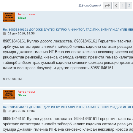
Страница
3
1
2
Пред.
119 сообщений
Автор темы
Slava
Re: 89851846161 ДОРОЖЕ ДРУГИХ КУПЛЮ АФИНИТОР, ТАСИГНУ, ЗИТИГУ И ДРУГИЕ Л
С
02 дек 2016, 18:56
о
о
89851846161 Куплю дорого лекарства. 89851846161 Герцептин тасигна 
б
эрбитукс кетостерил энплейт тайверб келикс кадсила октагам ревацио
щ
е
хумира джакави гилениа ИГ-Вена синовекс клексан нексавар иресса а
н
рибомустин ремикейд кивекса кселода келикс презиста гемзар калетр
и
е
тайверб энбрел трастузамаб кадсила симпони фемара ревацио джевта
алимта исентресс бозулиф и другие препараты 89851846161
89851846161
Автор темы
Slava
Re: 89851846161 ДОРОЖЕ ДРУГИХ КУПЛЮ АФИНИТОР, ТАСИГНУ, ЗИТИГУ И ДРУГИЕ Л
С
08 дек 2016, 12:04
о
о
89851846161 Куплю дорого лекарства. 89851846161 Герцептин тасигна 
б
эрбитукс кетостерил энплейт тайверб келикс кадсила октагам ревацио
щ
е
хумира джакави гилениа ИГ-Вена синовекс клексан нексавар иресса а
н