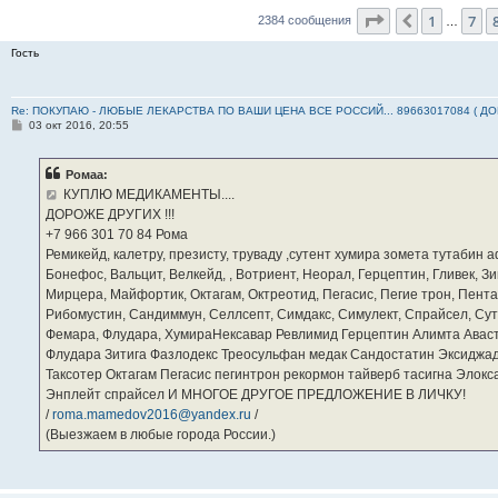
Страница
9
из
1
7
Пред.
2384 сообщения
…
Гость
Re: ПОКУПАЮ - ЛЮБЫЕ ЛЕКАРСТВА ПО ВАШИ ЦЕНА ВСЕ РОССИЙ... 89663017084 ( Д
С
03 окт 2016, 20:55
о
о
б
Ромаа:
щ
е
КУПЛЮ МЕДИКАМЕНТЫ....
н
ДОРОЖЕ ДРУГИХ !!!
и
е
‪+7 966 301 70 84‬ Рома
Ремикейд, калетру, презисту, труваду ,сутент хумира зомета тутабин
Бонефос, Вальцит, Велкейд, , Вотриент, Неорал, Герцептин, Гливек, Зи
Мирцера, Майфортик, Октагам, Октреотид, Пегасис, Пегие трон, Пента
Рибомустин, Сандиммун, Селлсепт, Симдакс, Симулект, Спрайсел, Сутен
Фемара, Флудара, ХумираНексавар Ревлимид Герцептин Алимта Авас
Флудара Зитига Фазлодекс Треосульфан медак Сандостатин Эксиджад
Таксотер Октагам Пегасис пегинтрон рекормон тайверб тасигна Элок
Энплейт спрайсел И МНОГОЕ ДРУГОЕ ПРЕДЛОЖЕНИЕ В ЛИЧКУ!
/
roma.mamedov2016@yandex.ru
/
(Выезжаем в любые города России.)