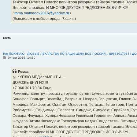
Таксотер Октагам Пегасис пегинтрон рекормон тайверб тасигна Элок
Энплейт спрайсел И МНОГОЕ ДРУГОЕ ПРЕДЛОЖЕНИЕ В ЛИЧКУ!
/
roma.mamedov2016@yandex.ru
/
(Выезжаем в любые города России.)
Гость
Re: ПОКУПАЮ - ЛЮБЫЕ ЛЕКАРСТВА ПО ВАШИ ЦЕНА ВСЕ РОССИЙ... 89663017084 ( Д
С
04 окт 2016, 14:50
о
о
б
Ромаа:
щ
е
КУПЛЮ МЕДИКАМЕНТЫ....
н
ДОРОЖЕ ДРУГИХ !!!
и
е
‪+7 966 301 70 84‬ Рома
Ремикейд, калетру, презисту, труваду ,сутент хумира зомета тутабин
Бонефос, Вальцит, Велкейд, , Вотриент, Неорал, Герцептин, Гливек, Зи
Мирцера, Майфортик, Октагам, Октреотид, Пегасис, Пегие трон, Пента
Рибомустин, Сандиммун, Селлсепт, Симдакс, Симулект, Спрайсел, Сутен
Фемара, Флудара, ХумираНексавар Ревлимид Герцептин Алимта Авас
Флудара Зитига Фазлодекс Треосульфан медак Сандостатин Эксиджад
Таксотер Октагам Пегасис пегинтрон рекормон тайверб тасигна Элок
Энплейт спрайсел И МНОГОЕ ДРУГОЕ ПРЕДЛОЖЕНИЕ В ЛИЧКУ!