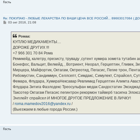
Гость
Re: ПОКУПАЮ - ЛЮБЫЕ ЛЕКАРСТВА ПО ВАШИ ЦЕНА ВСЕ РОССИЙ... 89663017084 ( Д
С
03 окт 2016, 21:08
о
о
б
Ромаа:
щ
е
КУПЛЮ МЕДИКАМЕНТЫ....
н
ДОРОЖЕ ДРУГИХ !!!
и
е
‪+7 966 301 70 84‬ Рома
Ремикейд, калетру, презисту, труваду ,сутент хумира зомета тутабин
Бонефос, Вальцит, Велкейд, , Вотриент, Неорал, Герцептин, Гливек, Зи
Мирцера, Майфортик, Октагам, Октреотид, Пегасис, Пегие трон, Пента
Рибомустин, Сандиммун, Селлсепт, Симдакс, Симулект, Спрайсел, Сутен
Фемара, Флудара, ХумираНексавар Ревлимид Герцептин Алимта Авас
Флудара Зитига Фазлодекс Треосульфан медак Сандостатин Эксиджад
Таксотер Октагам Пегасис пегинтрон рекормон тайверб тасигна Элок
Энплейт спрайсел И МНОГОЕ ДРУГОЕ ПРЕДЛОЖЕНИЕ В ЛИЧКУ!
/
roma.mamedov2016@yandex.ru
/
(Выезжаем в любые города России.)
Гость