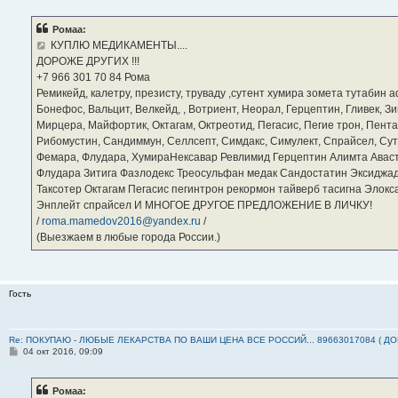
о
б
Ромаа:
щ
е
КУПЛЮ МЕДИКАМЕНТЫ....
н
ДОРОЖЕ ДРУГИХ !!!
и
е
‪+7 966 301 70 84‬ Рома
Ремикейд, калетру, презисту, труваду ,сутент хумира зомета тутабин
Бонефос, Вальцит, Велкейд, , Вотриент, Неорал, Герцептин, Гливек, Зи
Мирцера, Майфортик, Октагам, Октреотид, Пегасис, Пегие трон, Пента
Рибомустин, Сандиммун, Селлсепт, Симдакс, Симулект, Спрайсел, Сутен
Фемара, Флудара, ХумираНексавар Ревлимид Герцептин Алимта Авас
Флудара Зитига Фазлодекс Треосульфан медак Сандостатин Эксиджад
Таксотер Октагам Пегасис пегинтрон рекормон тайверб тасигна Элок
Энплейт спрайсел И МНОГОЕ ДРУГОЕ ПРЕДЛОЖЕНИЕ В ЛИЧКУ!
/
roma.mamedov2016@yandex.ru
/
(Выезжаем в любые города России.)
Гость
Re: ПОКУПАЮ - ЛЮБЫЕ ЛЕКАРСТВА ПО ВАШИ ЦЕНА ВСЕ РОССИЙ... 89663017084 ( Д
С
04 окт 2016, 09:09
о
о
б
Ромаа:
щ