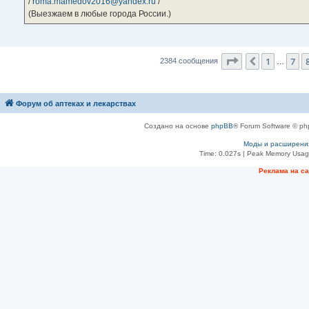
/
roma.mamedov2016@yandex.ru
/
(Выезжаем в любые города России.)
Страница
9
из
1
7
Пред.
2384 сообщения
…
Форум об аптеках и лекарствах
Создано на основе
phpBB
® Forum Software © ph
Моды и расширени
Time: 0.027s
| Peak Memory Usage
Рeклама на с