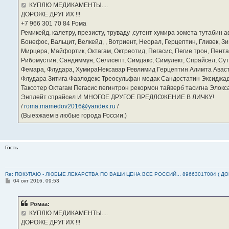
е
КУПЛЮ МЕДИКАМЕНТЫ....
н
ДОРОЖЕ ДРУГИХ !!!
и
е
‪+7 966 301 70 84‬ Рома
Ремикейд, калетру, презисту, труваду ,сутент хумира зомета тутабин
Бонефос, Вальцит, Велкейд, , Вотриент, Неорал, Герцептин, Гливек, Зи
Мирцера, Майфортик, Октагам, Октреотид, Пегасис, Пегие трон, Пента
Рибомустин, Сандиммун, Селлсепт, Симдакс, Симулект, Спрайсел, Сутен
Фемара, Флудара, ХумираНексавар Ревлимид Герцептин Алимта Авас
Флудара Зитига Фазлодекс Треосульфан медак Сандостатин Эксиджад
Таксотер Октагам Пегасис пегинтрон рекормон тайверб тасигна Элок
Энплейт спрайсел И МНОГОЕ ДРУГОЕ ПРЕДЛОЖЕНИЕ В ЛИЧКУ!
/
roma.mamedov2016@yandex.ru
/
(Выезжаем в любые города России.)
Гость
Re: ПОКУПАЮ - ЛЮБЫЕ ЛЕКАРСТВА ПО ВАШИ ЦЕНА ВСЕ РОССИЙ... 89663017084 ( Д
С
04 окт 2016, 09:53
о
о
б
Ромаа:
щ
е
КУПЛЮ МЕДИКАМЕНТЫ....
н
ДОРОЖЕ ДРУГИХ !!!
и