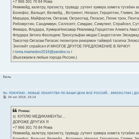
е
‪+7 966 301 70 84‬ Рома
Ремикейд, калетру, презисту, труваду ,сутент хумира зомета тутабин
Бонефос, Вальцит, Велкейд, , Вотриент, Неорал, Герцептин, Гливек, Зи
Мирцера, Майфортик, Октагам, Октреотид, Пегасис, Пегие трон, Пента
Рибомустин, Сандиммун, Селлсепт, Симдакс, Симулект, Спрайсел, Сутен
Фемара, Флудара, ХумираНексавар Ревлимид Герцептин Алимта Авас
Флудара Зитига Фазлодекс Треосульфан медак Сандостатин Эксиджад
Таксотер Октагам Пегасис пегинтрон рекормон тайверб тасигна Элок
Энплейт спрайсел И МНОГОЕ ДРУГОЕ ПРЕДЛОЖЕНИЕ В ЛИЧКУ!
/
roma.mamedov2016@yandex.ru
/
(Выезжаем в любые города России.)
Гость
Re: ПОКУПАЮ - ЛЮБЫЕ ЛЕКАРСТВА ПО ВАШИ ЦЕНА ВСЕ РОССИЙ... 89663017084 ( Д
С
04 окт 2016, 10:14
о
о
б
Ромаа:
щ
е
КУПЛЮ МЕДИКАМЕНТЫ....
н
ДОРОЖЕ ДРУГИХ !!!
и
е
‪+7 966 301 70 84‬ Рома
Ремикейд, калетру, презисту, труваду ,сутент хумира зомета тутабин
Бонефос, Вальцит, Велкейд, , Вотриент, Неорал, Герцептин, Гливек, Зи