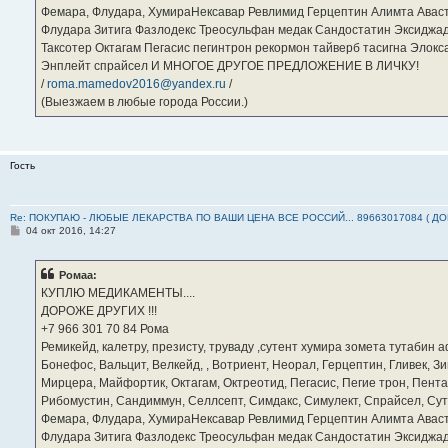
Фемара, Флудара, ХумираНексавар Ревлимид Герцептин Алимта Авас
Флудара Зитига Фазлодекс Треосульфан медак Сандостатин Эксиджад
Таксотер Октагам Пегасис пегинтрон рекормон тайверб тасигна Элок
Энплейт спрайсел И МНОГОЕ ДРУГОЕ ПРЕДЛОЖЕНИЕ В ЛИЧКУ!
/
roma.mamedov2016@yandex.ru
/
(Выезжаем в любые города России.)
Гость
Re: ПОКУПАЮ - ЛЮБЫЕ ЛЕКАРСТВА ПО ВАШИ ЦЕНА ВСЕ РОССИЙ... 89663017084 ( Д
С
04 окт 2016, 14:27
о
о
б
Ромаа:
щ
е
КУПЛЮ МЕДИКАМЕНТЫ....
н
ДОРОЖЕ ДРУГИХ !!!
и
е
‪+7 966 301 70 84‬ Рома
Ремикейд, калетру, презисту, труваду ,сутент хумира зомета тутабин
Бонефос, Вальцит, Велкейд, , Вотриент, Неорал, Герцептин, Гливек, Зи
Мирцера, Майфортик, Октагам, Октреотид, Пегасис, Пегие трон, Пента
Рибомустин, Сандиммун, Селлсепт, Симдакс, Симулект, Спрайсел, Сутен
Фемара, Флудара, ХумираНексавар Ревлимид Герцептин Алимта Авас
Флудара Зитига Фазлодекс Треосульфан медак Сандостатин Эксиджад