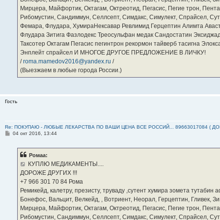
Мирцера, Майфортик, Октагам, Октреотид, Пегасис, Пегие трон, Пента
Рибомустин, Сандиммун, Селлсепт, Симдакс, Симулект, Спрайсел, Сутен
Фемара, Флудара, ХумираНексавар Ревлимид Герцептин Алимта Авас
Флудара Зитига Фазлодекс Треосульфан медак Сандостатин Эксиджад
Таксотер Октагам Пегасис пегинтрон рекормон тайверб тасигна Элок
Энплейт спрайсел И МНОГОЕ ДРУГОЕ ПРЕДЛОЖЕНИЕ В ЛИЧКУ!
/
roma.mamedov2016@yandex.ru
/
(Выезжаем в любые города России.)
Гость
Re: ПОКУПАЮ - ЛЮБЫЕ ЛЕКАРСТВА ПО ВАШИ ЦЕНА ВСЕ РОССИЙ... 89663017084 ( Д
С
04 окт 2016, 13:44
о
о
б
Ромаа:
щ
е
КУПЛЮ МЕДИКАМЕНТЫ....
н
ДОРОЖЕ ДРУГИХ !!!
и
е
‪+7 966 301 70 84‬ Рома
Ремикейд, калетру, презисту, труваду ,сутент хумира зомета тутабин
Бонефос, Вальцит, Велкейд, , Вотриент, Неорал, Герцептин, Гливек, Зи
Мирцера, Майфортик, Октагам, Октреотид, Пегасис, Пегие трон, Пента
Рибомустин, Сандиммун, Селлсепт, Симдакс, Симулект, Спрайсел, Сутен