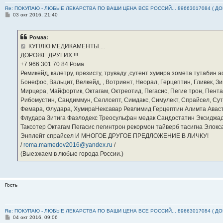
Re: ПОКУПАЮ - ЛЮБЫЕ ЛЕКАРСТВА ПО ВАШИ ЦЕНА ВСЕ РОССИЙ... 89663017084 ( Д
С
03 окт 2016, 21:40
о
о
б
Ромаа:
щ
е
КУПЛЮ МЕДИКАМЕНТЫ....
н
ДОРОЖЕ ДРУГИХ !!!
и
е
‪+7 966 301 70 84‬ Рома
Ремикейд, калетру, презисту, труваду ,сутент хумира зомета тутабин
Бонефос, Вальцит, Велкейд, , Вотриент, Неорал, Герцептин, Гливек, Зи
Мирцера, Майфортик, Октагам, Октреотид, Пегасис, Пегие трон, Пента
Рибомустин, Сандиммун, Селлсепт, Симдакс, Симулект, Спрайсел, Сутен
Фемара, Флудара, ХумираНексавар Ревлимид Герцептин Алимта Авас
Флудара Зитига Фазлодекс Треосульфан медак Сандостатин Эксиджад
Таксотер Октагам Пегасис пегинтрон рекормон тайверб тасигна Элок
Энплейт спрайсел И МНОГОЕ ДРУГОЕ ПРЕДЛОЖЕНИЕ В ЛИЧКУ!
/
roma.mamedov2016@yandex.ru
/
(Выезжаем в любые города России.)
Гость
Re: ПОКУПАЮ - ЛЮБЫЕ ЛЕКАРСТВА ПО ВАШИ ЦЕНА ВСЕ РОССИЙ... 89663017084 ( Д
С
04 окт 2016, 09:06
о