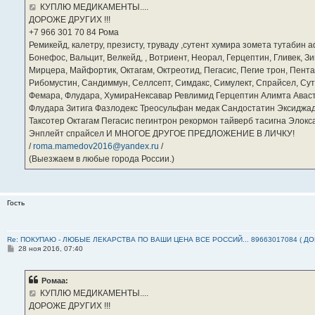
е
КУПЛЮ МЕДИКАМЕНТЫ....
н
ДОРОЖЕ ДРУГИХ !!!
и
е
‪+7 966 301 70 84‬ Рома
Ремикейд, калетру, презисту, труваду ,сутент хумира зомета тутабин
Бонефос, Вальцит, Велкейд, , Вотриент, Неорал, Герцептин, Гливек, Зи
Мирцера, Майфортик, Октагам, Октреотид, Пегасис, Пегие трон, Пента
Рибомустин, Сандиммун, Селлсепт, Симдакс, Симулект, Спрайсел, Сутен
Фемара, Флудара, ХумираНексавар Ревлимид Герцептин Алимта Авас
Флудара Зитига Фазлодекс Треосульфан медак Сандостатин Эксиджад
Таксотер Октагам Пегасис пегинтрон рекормон тайверб тасигна Элок
Энплейт спрайсел И МНОГОЕ ДРУГОЕ ПРЕДЛОЖЕНИЕ В ЛИЧКУ!
/
roma.mamedov2016@yandex.ru
/
(Выезжаем в любые города России.)
Гость
Re: ПОКУПАЮ - ЛЮБЫЕ ЛЕКАРСТВА ПО ВАШИ ЦЕНА ВСЕ РОССИЙ... 89663017084 ( Д
С
28 ноя 2016, 07:40
о
о
б
Ромаа:
щ
е
КУПЛЮ МЕДИКАМЕНТЫ....
н
ДОРОЖЕ ДРУГИХ !!!
и