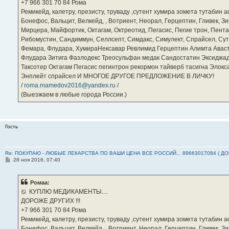
е
‪+7 966 301 70 84‬ Рома
Ремикейд, калетру, презисту, труваду ,сутент хумира зомета тутабин
Бонефос, Вальцит, Велкейд, , Вотриент, Неорал, Герцептин, Гливек, Зи
Мирцера, Майфортик, Октагам, Октреотид, Пегасис, Пегие трон, Пента
Рибомустин, Сандиммун, Селлсепт, Симдакс, Симулект, Спрайсел, Сутен
Фемара, Флудара, ХумираНексавар Ревлимид Герцептин Алимта Авас
Флудара Зитига Фазлодекс Треосульфан медак Сандостатин Эксиджад
Таксотер Октагам Пегасис пегинтрон рекормон тайверб тасигна Элок
Энплейт спрайсел И МНОГОЕ ДРУГОЕ ПРЕДЛОЖЕНИЕ В ЛИЧКУ!
/
roma.mamedov2016@yandex.ru
/
(Выезжаем в любые города России.)
Гость
Re: ПОКУПАЮ - ЛЮБЫЕ ЛЕКАРСТВА ПО ВАШИ ЦЕНА ВСЕ РОССИЙ... 89663017084 ( Д
С
28 ноя 2016, 07:40
о
о
б
Ромаа:
щ
е
КУПЛЮ МЕДИКАМЕНТЫ....
н
ДОРОЖЕ ДРУГИХ !!!
и
е
‪+7 966 301 70 84‬ Рома
Ремикейд, калетру, презисту, труваду ,сутент хумира зомета тутабин
Бонефос, Вальцит, Велкейд, , Вотриент, Неорал, Герцептин, Гливек, Зи