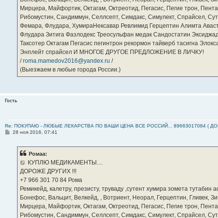
Мирцера, Майфортик, Октагам, Октреотид, Пегасис, Пегие трон, Пента
Рибомустин, Сандиммун, Селлсепт, Симдакс, Симулект, Спрайсел, Сутен
Фемара, Флудара, ХумираНексавар Ревлимид Герцептин Алимта Авас
Флудара Зитига Фазлодекс Треосульфан медак Сандостатин Эксиджад
Таксотер Октагам Пегасис пегинтрон рекормон тайверб тасигна Элок
Энплейт спрайсел И МНОГОЕ ДРУГОЕ ПРЕДЛОЖЕНИЕ В ЛИЧКУ!
/
roma.mamedov2016@yandex.ru
/
(Выезжаем в любые города России.)
Гость
Re: ПОКУПАЮ - ЛЮБЫЕ ЛЕКАРСТВА ПО ВАШИ ЦЕНА ВСЕ РОССИЙ... 89663017084 ( Д
С
28 ноя 2016, 07:41
о
о
б
Ромаа:
щ
е
КУПЛЮ МЕДИКАМЕНТЫ....
н
ДОРОЖЕ ДРУГИХ !!!
и
е
‪+7 966 301 70 84‬ Рома
Ремикейд, калетру, презисту, труваду ,сутент хумира зомета тутабин
Бонефос, Вальцит, Велкейд, , Вотриент, Неорал, Герцептин, Гливек, Зи
Мирцера, Майфортик, Октагам, Октреотид, Пегасис, Пегие трон, Пента
Рибомустин, Сандиммун, Селлсепт, Симдакс, Симулект, Спрайсел, Сутен