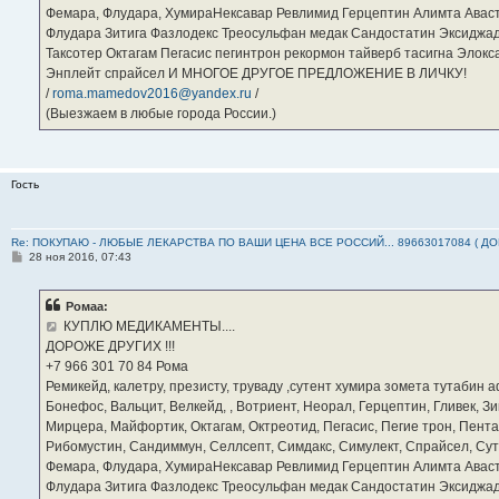
Фемара, Флудара, ХумираНексавар Ревлимид Герцептин Алимта Авас
Флудара Зитига Фазлодекс Треосульфан медак Сандостатин Эксиджад
Таксотер Октагам Пегасис пегинтрон рекормон тайверб тасигна Элок
Энплейт спрайсел И МНОГОЕ ДРУГОЕ ПРЕДЛОЖЕНИЕ В ЛИЧКУ!
/
roma.mamedov2016@yandex.ru
/
(Выезжаем в любые города России.)
Гость
Re: ПОКУПАЮ - ЛЮБЫЕ ЛЕКАРСТВА ПО ВАШИ ЦЕНА ВСЕ РОССИЙ... 89663017084 ( Д
С
28 ноя 2016, 07:43
о
о
б
Ромаа:
щ
е
КУПЛЮ МЕДИКАМЕНТЫ....
н
ДОРОЖЕ ДРУГИХ !!!
и
е
‪+7 966 301 70 84‬ Рома
Ремикейд, калетру, презисту, труваду ,сутент хумира зомета тутабин
Бонефос, Вальцит, Велкейд, , Вотриент, Неорал, Герцептин, Гливек, Зи
Мирцера, Майфортик, Октагам, Октреотид, Пегасис, Пегие трон, Пента
Рибомустин, Сандиммун, Селлсепт, Симдакс, Симулект, Спрайсел, Сутен
Фемара, Флудара, ХумираНексавар Ревлимид Герцептин Алимта Авас
Флудара Зитига Фазлодекс Треосульфан медак Сандостатин Эксиджад