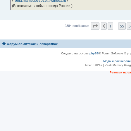
/
roma.mamedov2016@yandex.ru
/
(Выезжаем в любые города России.)
Страница
57
из
2
1
55
5
Пред.
2384 сообщения
…
Форум об аптеках и лекарствах
Создано на основе
phpBB
® Forum Software © ph
Моды и расширени
Time: 0.024s
| Peak Memory Usage
Рeклама на с