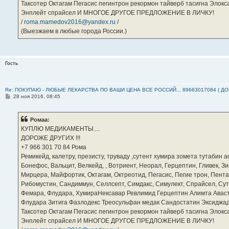
Таксотер Октагам Пегасис пегинтрон рекормон тайверб тасигна Элок
Энплейт спрайсел И МНОГОЕ ДРУГОЕ ПРЕДЛОЖЕНИЕ В ЛИЧКУ!
/
roma.mamedov2016@yandex.ru
/
(Выезжаем в любые города России.)
Гость
Re: ПОКУПАЮ - ЛЮБЫЕ ЛЕКАРСТВА ПО ВАШИ ЦЕНА ВСЕ РОССИЙ... 89663017084 ( Д
С
28 ноя 2016, 08:45
о
о
б
Ромаа:
щ
е
КУПЛЮ МЕДИКАМЕНТЫ....
н
ДОРОЖЕ ДРУГИХ !!!
и
е
‪+7 966 301 70 84‬ Рома
Ремикейд, калетру, презисту, труваду ,сутент хумира зомета тутабин
Бонефос, Вальцит, Велкейд, , Вотриент, Неорал, Герцептин, Гливек, Зи
Мирцера, Майфортик, Октагам, Октреотид, Пегасис, Пегие трон, Пента
Рибомустин, Сандиммун, Селлсепт, Симдакс, Симулект, Спрайсел, Сутен
Фемара, Флудара, ХумираНексавар Ревлимид Герцептин Алимта Авас
Флудара Зитига Фазлодекс Треосульфан медак Сандостатин Эксиджад
Таксотер Октагам Пегасис пегинтрон рекормон тайверб тасигна Элок
Энплейт спрайсел И МНОГОЕ ДРУГОЕ ПРЕДЛОЖЕНИЕ В ЛИЧКУ!