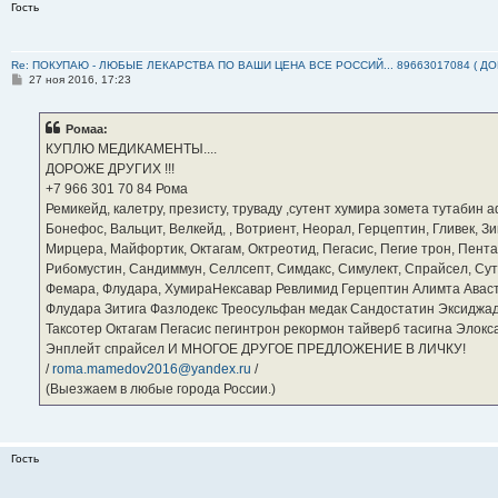
Гость
Re: ПОКУПАЮ - ЛЮБЫЕ ЛЕКАРСТВА ПО ВАШИ ЦЕНА ВСЕ РОССИЙ... 89663017084 ( Д
С
27 ноя 2016, 17:23
о
о
б
Ромаа:
щ
е
КУПЛЮ МЕДИКАМЕНТЫ....
н
ДОРОЖЕ ДРУГИХ !!!
и
е
‪+7 966 301 70 84‬ Рома
Ремикейд, калетру, презисту, труваду ,сутент хумира зомета тутабин
Бонефос, Вальцит, Велкейд, , Вотриент, Неорал, Герцептин, Гливек, Зи
Мирцера, Майфортик, Октагам, Октреотид, Пегасис, Пегие трон, Пента
Рибомустин, Сандиммун, Селлсепт, Симдакс, Симулект, Спрайсел, Сутен
Фемара, Флудара, ХумираНексавар Ревлимид Герцептин Алимта Авас
Флудара Зитига Фазлодекс Треосульфан медак Сандостатин Эксиджад
Таксотер Октагам Пегасис пегинтрон рекормон тайверб тасигна Элок
Энплейт спрайсел И МНОГОЕ ДРУГОЕ ПРЕДЛОЖЕНИЕ В ЛИЧКУ!
/
roma.mamedov2016@yandex.ru
/
(Выезжаем в любые города России.)
Гость