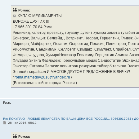
о
б
Ромаа:
щ
е
КУПЛЮ МЕДИКАМЕНТЫ....
н
ДОРОЖЕ ДРУГИХ !!!
и
е
‪+7 966 301 70 84‬ Рома
Ремикейд, калетру, презисту, труваду ,сутент хумира зомета тутабин
Бонефос, Вальцит, Велкейд, , Вотриент, Неорал, Герцептин, Гливек, Зи
Мирцера, Майфортик, Октагам, Октреотид, Пегасис, Пегие трон, Пента
Рибомустин, Сандиммун, Селлсепт, Симдакс, Симулект, Спрайсел, Сутен
Фемара, Флудара, ХумираНексавар Ревлимид Герцептин Алимта Авас
Флудара Зитига Фазлодекс Треосульфан медак Сандостатин Эксиджад
Таксотер Октагам Пегасис пегинтрон рекормон тайверб тасигна Элок
Энплейт спрайсел И МНОГОЕ ДРУГОЕ ПРЕДЛОЖЕНИЕ В ЛИЧКУ!
/
roma.mamedov2016@yandex.ru
/
(Выезжаем в любые города России.)
Гость
Re: ПОКУПАЮ - ЛЮБЫЕ ЛЕКАРСТВА ПО ВАШИ ЦЕНА ВСЕ РОССИЙ... 89663017084 ( Д
С
28 ноя 2016, 05:12
о
о
б
Ромаа:
щ