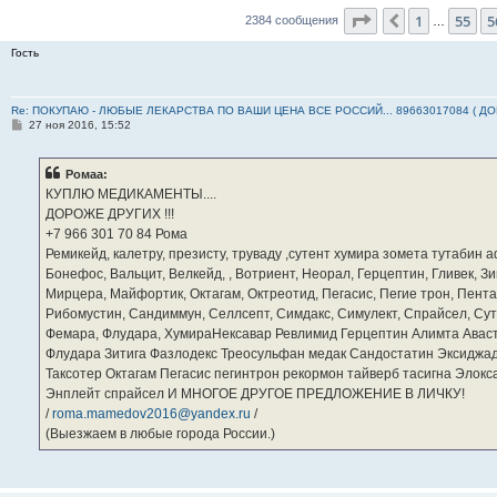
Страница
57
из
2
1
55
5
Пред.
2384 сообщения
…
Гость
Re: ПОКУПАЮ - ЛЮБЫЕ ЛЕКАРСТВА ПО ВАШИ ЦЕНА ВСЕ РОССИЙ... 89663017084 ( Д
С
27 ноя 2016, 15:52
о
о
б
Ромаа:
щ
е
КУПЛЮ МЕДИКАМЕНТЫ....
н
ДОРОЖЕ ДРУГИХ !!!
и
е
‪+7 966 301 70 84‬ Рома
Ремикейд, калетру, презисту, труваду ,сутент хумира зомета тутабин
Бонефос, Вальцит, Велкейд, , Вотриент, Неорал, Герцептин, Гливек, Зи
Мирцера, Майфортик, Октагам, Октреотид, Пегасис, Пегие трон, Пента
Рибомустин, Сандиммун, Селлсепт, Симдакс, Симулект, Спрайсел, Сутен
Фемара, Флудара, ХумираНексавар Ревлимид Герцептин Алимта Авас
Флудара Зитига Фазлодекс Треосульфан медак Сандостатин Эксиджад
Таксотер Октагам Пегасис пегинтрон рекормон тайверб тасигна Элок
Энплейт спрайсел И МНОГОЕ ДРУГОЕ ПРЕДЛОЖЕНИЕ В ЛИЧКУ!
/
roma.mamedov2016@yandex.ru
/
(Выезжаем в любые города России.)