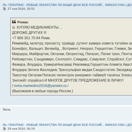
Re: ПОКУПАЮ - ЛЮБЫЕ ЛЕКАРСТВА ПО ВАШИ ЦЕНА ВСЕ РОССИЙ... 89663017084 ( Д
С
27 ноя 2016, 20:51
о
о
б
Ромаа:
щ
е
КУПЛЮ МЕДИКАМЕНТЫ....
н
ДОРОЖЕ ДРУГИХ !!!
и
е
‪+7 966 301 70 84‬ Рома
Ремикейд, калетру, презисту, труваду ,сутент хумира зомета тутабин
Бонефос, Вальцит, Велкейд, , Вотриент, Неорал, Герцептин, Гливек, Зи
Мирцера, Майфортик, Октагам, Октреотид, Пегасис, Пегие трон, Пента
Рибомустин, Сандиммун, Селлсепт, Симдакс, Симулект, Спрайсел, Сутен
Фемара, Флудара, ХумираНексавар Ревлимид Герцептин Алимта Авас
Флудара Зитига Фазлодекс Треосульфан медак Сандостатин Эксиджад
Таксотер Октагам Пегасис пегинтрон рекормон тайверб тасигна Элок
Энплейт спрайсел И МНОГОЕ ДРУГОЕ ПРЕДЛОЖЕНИЕ В ЛИЧКУ!
/
roma.mamedov2016@yandex.ru
/
(Выезжаем в любые города России.)
Гость
Re: ПОКУПАЮ - ЛЮБЫЕ ЛЕКАРСТВА ПО ВАШИ ЦЕНА ВСЕ РОССИЙ... 89663017084 ( Д
С
28 ноя 2016, 00:19
о