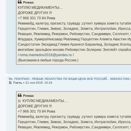
Ромаа:
щ
е
КУПЛЮ МЕДИКАМЕНТЫ....
н
ДОРОЖЕ ДРУГИХ !!!
и
е
‪+7 966 301 70 84‬ Рома
Ремикейд, калетру, презисту, труваду ,сутент хумира зомета тута
Герцептин, Гливек, Зивокс, Золадекс, Зомета, Интраглобин, Иресс
Ревацио, Ревлимид, Рекормон, Рибомустин, Сандиммун, Селлсепт, Си
Флудара, ХумираНексавар Ревлимид Герцептин Алимта Авастин И
Сандостатин Эксиджад Гливек Аранесп Бараклюд, Золадекс Кселод
вектибикс эральфон инсиво Рибомустин Золерикс Энплейт спр
/
roma.mamedov2016@yandex.ru
/
(Выезжаем в любые города России.)
Re: ПОКУПАЮ - ЛЮБЫЕ ЛЕКАРСТВА ПО ВАШИ ЦЕНА ВСЕ РОССИЙ... 89663017084 
С
Гость
»
21 ноя 2016, 10:24
о
о
б
Ромаа:
щ
е
КУПЛЮ МЕДИКАМЕНТЫ....
н
ДОРОЖЕ ДРУГИХ !!!
и
е
‪+7 966 301 70 84‬ Рома
Ремикейд, калетру, презисту, труваду ,сутент хумира зомета тута
Герцептин, Гливек, Зивокс, Золадекс, Зомета, Интраглобин, Иресс
Ревацио, Ревлимид, Рекормон, Рибомустин, Сандиммун, Селлсепт, Си