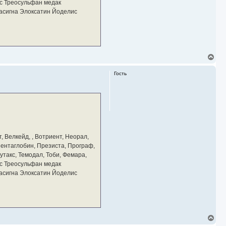
у
с Треосульфан медак
тасигна Элоксатин Йоделис
В
е
р
Гость
н
у
т
ь
с
я
к
н
а
, Велкейд, , Вотриент, Неорал,
ч
 Пентаглобин, Презиста, Програф,
а
утакс, Темодал, Тоби, Фемара,
л
у
с Треосульфан медак
тасигна Элоксатин Йоделис
В
е