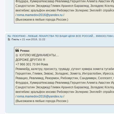
Флудара, ХумираНексавар Ревлимид Герцептин Алимта Авастин И
Сандостатин Эксиджад Гливек Аранесп Бараклюд, Золадекс Кселод
вектибикс эральфон инсиво Рибомустин Золерикс Энплейт спр
/
roma.mamedov2016@yandex.ru
/
(Выезжаем в любые города России.)
Re: ПОКУПАЮ - ЛЮБЫЕ ЛЕКАРСТВА ПО ВАШИ ЦЕНА ВСЕ РОССИЙ... 89663017084 
С
Гость
»
21 ноя 2016, 11:22
о
о
б
Ромаа:
щ
е
КУПЛЮ МЕДИКАМЕНТЫ....
н
ДОРОЖЕ ДРУГИХ !!!
и
е
‪+7 966 301 70 84‬ Рома
Ремикейд, калетру, презисту, труваду ,сутент хумира зомета тута
Герцептин, Гливек, Зивокс, Золадекс, Зомета, Интраглобин, Иресс
Ревацио, Ревлимид, Рекормон, Рибомустин, Сандиммун, Селлсепт, Си
Флудара, ХумираНексавар Ревлимид Герцептин Алимта Авастин И
Сандостатин Эксиджад Гливек Аранесп Бараклюд, Золадекс Кселод
вектибикс эральфон инсиво Рибомустин Золерикс Энплейт спр
/
roma.mamedov2016@yandex.ru
/
(Выезжаем в любые города России.)