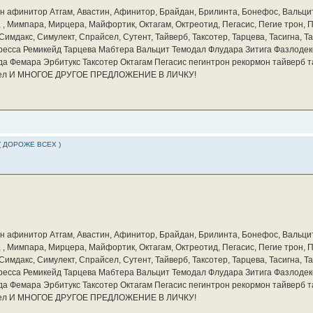
бин афинитор Атгам, Авастин, Афинитор, Брайдан, Брилинта, Бонефос, Вальцит
а, , Мимпара, Мирцера, Майфортик, Октагам, Октреотид, Пегасис, Пегие трон,
мдакс, Симулект, Спрайсел, Сутент, Тайверб, Таксотер, Тарцева, Тасигна, Та
ресса Ремикейд Тарцева Мабтера Вальцит Темодал Флудара Зитига Фазлодек
а Фемара Эрбитукс Таксотер Октагам Пегасис пегинтрон рекормон тайверб 
айсел И МНОГОЕ ДРУГОЕ ПРЕДЛОЖЕНИЕ В ЛИЧКУ!
( ДОРОЖЕ ВСЕХ )
бин афинитор Атгам, Авастин, Афинитор, Брайдан, Брилинта, Бонефос, Вальцит
а, , Мимпара, Мирцера, Майфортик, Октагам, Октреотид, Пегасис, Пегие трон,
мдакс, Симулект, Спрайсел, Сутент, Тайверб, Таксотер, Тарцева, Тасигна, Та
ресса Ремикейд Тарцева Мабтера Вальцит Темодал Флудара Зитига Фазлодек
а Фемара Эрбитукс Таксотер Октагам Пегасис пегинтрон рекормон тайверб 
айсел И МНОГОЕ ДРУГОЕ ПРЕДЛОЖЕНИЕ В ЛИЧКУ!