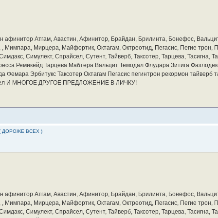
бин афинитор Атгам, Авастин, Афинитор, Брайдан, Брилинта, Бонефос, Вальцит
а, , Мимпара, Мирцера, Майфортик, Октагам, Октреотид, Пегасис, Пегие трон,
мдакс, Симулект, Спрайсел, Сутент, Тайверб, Таксотер, Тарцева, Тасигна, Та
ресса Ремикейд Тарцева Мабтера Вальцит Темодал Флудара Зитига Фазлодек
а Фемара Эрбитукс Таксотер Октагам Пегасис пегинтрон рекормон тайверб 
айсел И МНОГОЕ ДРУГОЕ ПРЕДЛОЖЕНИЕ В ЛИЧКУ!
( ДОРОЖЕ ВСЕХ )
бин афинитор Атгам, Авастин, Афинитор, Брайдан, Брилинта, Бонефос, Вальцит
а, , Мимпара, Мирцера, Майфортик, Октагам, Октреотид, Пегасис, Пегие трон,
мдакс, Симулект, Спрайсел, Сутент, Тайверб, Таксотер, Тарцева, Тасигна, Та