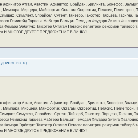
бин афинитор Атгам, Авастин, Афинитор, Брайдан, Брилинта, Бонефос, Вальцит
а, , Мимпара, Мирцера, Майфортик, Октагам, Октреотид, Пегасис, Пегие трон,
мдакс, Симулект, Спрайсел, Сутент, Тайверб, Таксотер, Тарцева, Тасигна, Та
ресса Ремикейд Тарцева Мабтера Вальцит Темодал Флудара Зитига Фазлодек
а Фемара Эрбитукс Таксотер Октагам Пегасис пегинтрон рекормон тайверб 
айсел И МНОГОЕ ДРУГОЕ ПРЕДЛОЖЕНИЕ В ЛИЧКУ!
( ДОРОЖЕ ВСЕХ )
бин афинитор Атгам, Авастин, Афинитор, Брайдан, Брилинта, Бонефос, Вальцит
а, , Мимпара, Мирцера, Майфортик, Октагам, Октреотид, Пегасис, Пегие трон,
мдакс, Симулект, Спрайсел, Сутент, Тайверб, Таксотер, Тарцева, Тасигна, Та
ресса Ремикейд Тарцева Мабтера Вальцит Темодал Флудара Зитига Фазлодек
а Фемара Эрбитукс Таксотер Октагам Пегасис пегинтрон рекормон тайверб 
айсел И МНОГОЕ ДРУГОЕ ПРЕДЛОЖЕНИЕ В ЛИЧКУ!