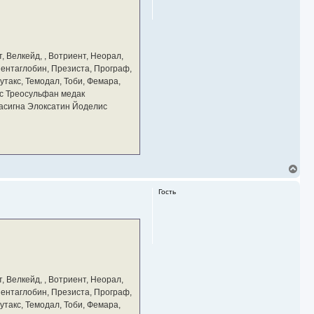
ь
с
я
к
н
а
, Велкейд, , Вотриент, Неорал,
ч
 Пентаглобин, Презиста, Програф,
а
утакс, Темодал, Тоби, Фемара,
л
у
с Треосульфан медак
тасигна Элоксатин Йоделис
В
е
р
Гость
н
у
т
ь
с
я
к
н
а
, Велкейд, , Вотриент, Неорал,
ч
 Пентаглобин, Презиста, Програф,
а
утакс, Темодал, Тоби, Фемара,
л