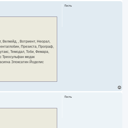
Гость
, Велкейд, , Вотриент, Неорал,
 Пентаглобин, Презиста, Програф,
утакс, Темодал, Тоби, Фемара,
с Треосульфан медак
тасигна Элоксатин Йоделис
В
е
р
Гость
н
у
т
ь
с
я
к
н