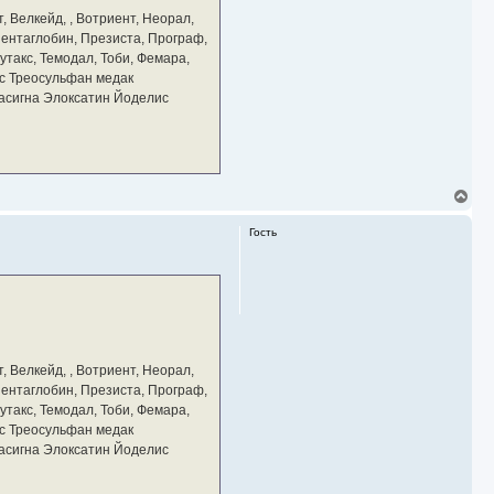
а
, Велкейд, , Вотриент, Неорал,
ч
 Пентаглобин, Презиста, Програф,
а
утакс, Темодал, Тоби, Фемара,
л
у
с Треосульфан медак
тасигна Элоксатин Йоделис
В
е
р
Гость
н
у
т
ь
с
я
к
н
а
, Велкейд, , Вотриент, Неорал,
ч
 Пентаглобин, Презиста, Програф,
а
утакс, Темодал, Тоби, Фемара,
л
у
с Треосульфан медак
тасигна Элоксатин Йоделис