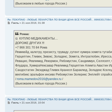
(Выезжаем в любые города России.)
Re: ПОКУПАЮ - ЛЮБЫЕ ЛЕКАРСТВА ПО ВАШИ ЦЕНА ВСЕ РОССИЙ... 89663017084 
С
Гость
»
21 ноя 2016, 01:38
о
о
б
Ромаа:
щ
е
КУПЛЮ МЕДИКАМЕНТЫ....
н
ДОРОЖЕ ДРУГИХ !!!
и
е
‪+7 966 301 70 84‬ Рома
Ремикейд, калетру, презисту, труваду ,сутент хумира зомета тута
Герцептин, Гливек, Зивокс, Золадекс, Зомета, Интраглобин, Иресс
Ревацио, Ревлимид, Рекормон, Рибомустин, Сандиммун, Селлсепт, Си
Флудара, ХумираНексавар Ревлимид Герцептин Алимта Авастин И
Сандостатин Эксиджад Гливек Аранесп Бараклюд, Золадекс Кселод
вектибикс эральфон инсиво Рибомустин Золерикс Энплейт спр
/
roma.mamedov2016@yandex.ru
/
(Выезжаем в любые города России.)
Re: ПОКУПАЮ - ЛЮБЫЕ ЛЕКАРСТВА ПО ВАШИ ЦЕНА ВСЕ РОССИЙ... 89663017084 
С
Гость
»
21 ноя 2016, 10:04
о
о
б