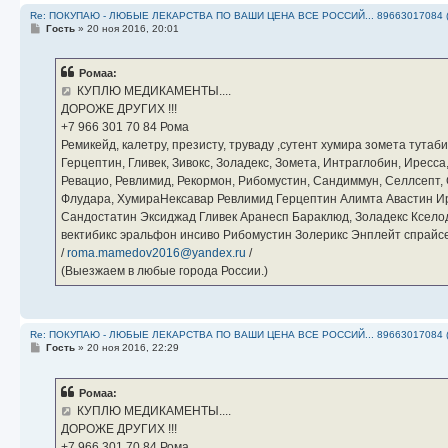
Re: ПОКУПАЮ - ЛЮБЫЕ ЛЕКАРСТВА ПО ВАШИ ЦЕНА ВСЕ РОССИЙ... 89663017084 
С
Гость
»
20 ноя 2016, 20:01
о
о
б
Ромаа:
щ
е
КУПЛЮ МЕДИКАМЕНТЫ....
н
ДОРОЖЕ ДРУГИХ !!!
и
е
‪+7 966 301 70 84‬ Рома
Ремикейд, калетру, презисту, труваду ,сутент хумира зомета тута
Герцептин, Гливек, Зивокс, Золадекс, Зомета, Интраглобин, Иресс
Ревацио, Ревлимид, Рекормон, Рибомустин, Сандиммун, Селлсепт, Си
Флудара, ХумираНексавар Ревлимид Герцептин Алимта Авастин И
Сандостатин Эксиджад Гливек Аранесп Бараклюд, Золадекс Кселод
вектибикс эральфон инсиво Рибомустин Золерикс Энплейт спр
/
roma.mamedov2016@yandex.ru
/
(Выезжаем в любые города России.)
Re: ПОКУПАЮ - ЛЮБЫЕ ЛЕКАРСТВА ПО ВАШИ ЦЕНА ВСЕ РОССИЙ... 89663017084 
С
Гость
»
20 ноя 2016, 22:29
о
о
б
Ромаа:
щ
е
КУПЛЮ МЕДИКАМЕНТЫ....
н
ДОРОЖЕ ДРУГИХ !!!
и
е
‪+7 966 301 70 84‬ Рома