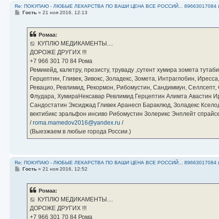
Re: ПОКУПАЮ - ЛЮБЫЕ ЛЕКАРСТВА ПО ВАШИ ЦЕНА ВСЕ РОССИЙ... 89663017084 
С
Гость
»
21 ноя 2016, 12:13
о
о
б
Ромаа:
щ
е
КУПЛЮ МЕДИКАМЕНТЫ....
н
ДОРОЖЕ ДРУГИХ !!!
и
е
‪+7 966 301 70 84‬ Рома
Ремикейд, калетру, презисту, труваду ,сутент хумира зомета тута
Герцептин, Гливек, Зивокс, Золадекс, Зомета, Интраглобин, Иресс
Ревацио, Ревлимид, Рекормон, Рибомустин, Сандиммун, Селлсепт, Си
Флудара, ХумираНексавар Ревлимид Герцептин Алимта Авастин И
Сандостатин Эксиджад Гливек Аранесп Бараклюд, Золадекс Кселод
вектибикс эральфон инсиво Рибомустин Золерикс Энплейт спр
/
roma.mamedov2016@yandex.ru
/
(Выезжаем в любые города России.)
Re: ПОКУПАЮ - ЛЮБЫЕ ЛЕКАРСТВА ПО ВАШИ ЦЕНА ВСЕ РОССИЙ... 89663017084 
С
Гость
»
21 ноя 2016, 12:52
о
о
б
Ромаа:
щ
е
КУПЛЮ МЕДИКАМЕНТЫ....
н
ДОРОЖЕ ДРУГИХ !!!
и
е
‪+7 966 301 70 84‬ Рома