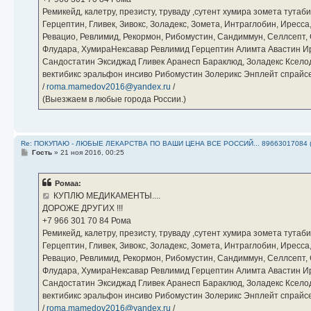
Ремикейд, калетру, презисту, труваду ,сутент хумира зомета тута
Герцептин, Гливек, Зивокс, Золадекс, Зомета, Интраглобин, Иресс
Ревацио, Ревлимид, Рекормон, Рибомустин, Сандиммун, Селлсепт, Си
Флудара, ХумираНексавар Ревлимид Герцептин Алимта Авастин И
Сандостатин Эксиджад Гливек Аранесп Бараклюд, Золадекс Кселод
вектибикс эральфон инсиво Рибомустин Золерикс Энплейт спр
/
roma.mamedov2016@yandex.ru
/
(Выезжаем в любые города России.)
Re: ПОКУПАЮ - ЛЮБЫЕ ЛЕКАРСТВА ПО ВАШИ ЦЕНА ВСЕ РОССИЙ... 89663017084 
С
Гость
»
21 ноя 2016, 00:25
о
о
б
Ромаа:
щ
е
КУПЛЮ МЕДИКАМЕНТЫ....
н
ДОРОЖЕ ДРУГИХ !!!
и
е
‪+7 966 301 70 84‬ Рома
Ремикейд, калетру, презисту, труваду ,сутент хумира зомета тута
Герцептин, Гливек, Зивокс, Золадекс, Зомета, Интраглобин, Иресс
Ревацио, Ревлимид, Рекормон, Рибомустин, Сандиммун, Селлсепт, Си
Флудара, ХумираНексавар Ревлимид Герцептин Алимта Авастин И
Сандостатин Эксиджад Гливек Аранесп Бараклюд, Золадекс Кселод
вектибикс эральфон инсиво Рибомустин Золерикс Энплейт спр
/
roma.mamedov2016@yandex.ru
/