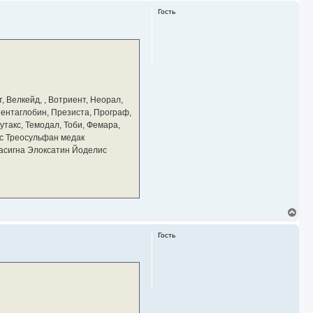
р
Гость
н
у
т
ь
с
я
к
н
а
, Велкейд, , Вотриент, Неорал,
ч
 Пентаглобин, Презиста, Програф,
а
утакс, Темодал, Тоби, Фемара,
л
у
с Треосульфан медак
тасигна Элоксатин Йоделис
В
е
р
Гость
н
у
т
ь
с
я
к
н