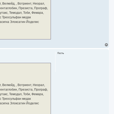
а
, Велкейд, , Вотриент, Неорал,
ч
 Пентаглобин, Презиста, Програф,
а
утакс, Темодал, Тоби, Фемара,
л
у
с Треосульфан медак
тасигна Элоксатин Йоделис
В
е
р
Гость
н
у
т
ь
с
я
к
н
а
, Велкейд, , Вотриент, Неорал,
ч
 Пентаглобин, Презиста, Програф,
а
утакс, Темодал, Тоби, Фемара,
л
у
с Треосульфан медак
тасигна Элоксатин Йоделис