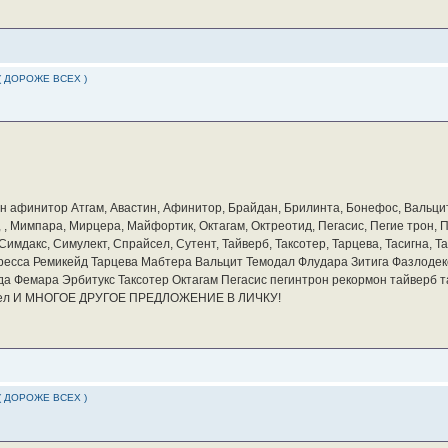
( ДОРОЖЕ ВСЕХ )
бин афинитор Атгам, Авастин, Афинитор, Брайдан, Брилинта, Бонефос, Вальцит
а, , Мимпара, Мирцера, Майфортик, Октагам, Октреотид, Пегасис, Пегие трон,
мдакс, Симулект, Спрайсел, Сутент, Тайверб, Таксотер, Тарцева, Тасигна, Та
ресса Ремикейд Тарцева Мабтера Вальцит Темодал Флудара Зитига Фазлодек
а Фемара Эрбитукс Таксотер Октагам Пегасис пегинтрон рекормон тайверб 
айсел И МНОГОЕ ДРУГОЕ ПРЕДЛОЖЕНИЕ В ЛИЧКУ!
( ДОРОЖЕ ВСЕХ )