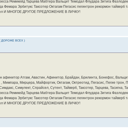
ресса Ремикейд Тарцева Мабтера Вальцит Темодал Флудара Зитига Фазлодек
а Фемара Эрбитукс Таксотер Октагам Пегасис пегинтрон рекормон тайверб 
айсел И МНОГОЕ ДРУГОЕ ПРЕДЛОЖЕНИЕ В ЛИЧКУ!
( ДОРОЖЕ ВСЕХ )
бин афинитор Атгам, Авастин, Афинитор, Брайдан, Брилинта, Бонефос, Вальцит
а, , Мимпара, Мирцера, Майфортик, Октагам, Октреотид, Пегасис, Пегие трон,
мдакс, Симулект, Спрайсел, Сутент, Тайверб, Таксотер, Тарцева, Тасигна, Та
ресса Ремикейд Тарцева Мабтера Вальцит Темодал Флудара Зитига Фазлодек
а Фемара Эрбитукс Таксотер Октагам Пегасис пегинтрон рекормон тайверб 
айсел И МНОГОЕ ДРУГОЕ ПРЕДЛОЖЕНИЕ В ЛИЧКУ!