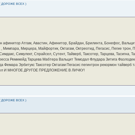
( ДОРОЖЕ ВСЕХ )
бин афинитор Атгам, Авастин, Афинитор, Брайдан, Брилинта, Бонефос, Вальцит
а, , Мимпара, Мирцера, Майфортик, Октагам, Октреотид, Пегасис, Пегие трон,
мдакс, Симулект, Спрайсел, Сутент, Тайверб, Таксотер, Тарцева, Тасигна, Та
ресса Ремикейд Тарцева Мабтера Вальцит Темодал Флудара Зитига Фазлодек
а Фемара Эрбитукс Таксотер Октагам Пегасис пегинтрон рекормон тайверб 
айсел И МНОГОЕ ДРУГОЕ ПРЕДЛОЖЕНИЕ В ЛИЧКУ!
( ДОРОЖЕ ВСЕХ )