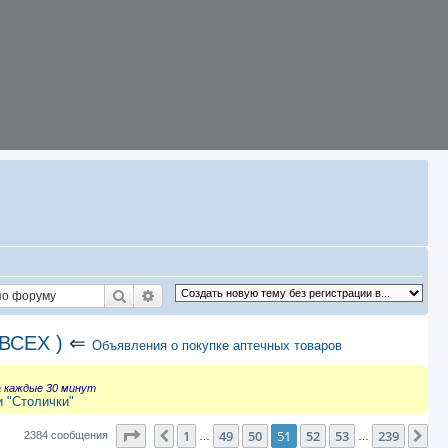
Поиск
Расширенный поиск
ВСЕХ )
⇐
Объявления о покупке аптечных товаров
а каждые 30 минут
и "Столички"
Страница
51
из
239
1
49
50
51
52
53
239
Пред.
Сл
2384 сообщения
…
…