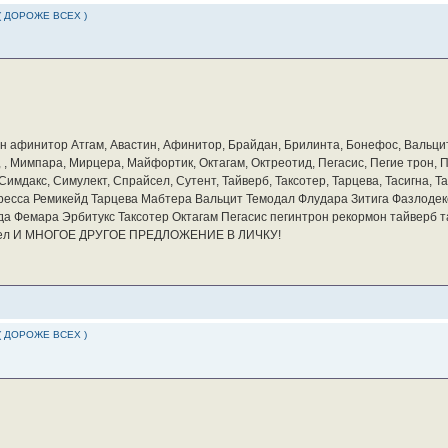
( ДОРОЖЕ ВСЕХ )
бин афинитор Атгам, Авастин, Афинитор, Брайдан, Брилинта, Бонефос, Вальцит
а, , Мимпара, Мирцера, Майфортик, Октагам, Октреотид, Пегасис, Пегие трон,
мдакс, Симулект, Спрайсел, Сутент, Тайверб, Таксотер, Тарцева, Тасигна, Та
ресса Ремикейд Тарцева Мабтера Вальцит Темодал Флудара Зитига Фазлодек
а Фемара Эрбитукс Таксотер Октагам Пегасис пегинтрон рекормон тайверб 
айсел И МНОГОЕ ДРУГОЕ ПРЕДЛОЖЕНИЕ В ЛИЧКУ!
( ДОРОЖЕ ВСЕХ )