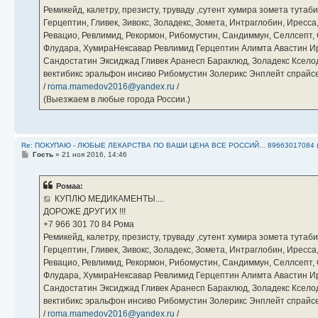
Ремикейд, калетру, презисту, труваду ,сутент хумира зомета тута
Герцептин, Гливек, Зивокс, Золадекс, Зомета, Интраглобин, Иресс
Ревацио, Ревлимид, Рекормон, Рибомустин, Сандиммун, Селлсепт, Си
Флудара, ХумираНексавар Ревлимид Герцептин Алимта Авастин И
Сандостатин Эксиджад Гливек Аранесп Бараклюд, Золадекс Кселод
вектибикс эральфон инсиво Рибомустин Золерикс Энплейт спр
/
roma.mamedov2016@yandex.ru
/
(Выезжаем в любые города России.)
Re: ПОКУПАЮ - ЛЮБЫЕ ЛЕКАРСТВА ПО ВАШИ ЦЕНА ВСЕ РОССИЙ... 89663017084 
С
Гость
»
21 ноя 2016, 14:46
о
о
б
Ромаа:
щ
е
КУПЛЮ МЕДИКАМЕНТЫ....
н
ДОРОЖЕ ДРУГИХ !!!
и
е
‪+7 966 301 70 84‬ Рома
Ремикейд, калетру, презисту, труваду ,сутент хумира зомета тута
Герцептин, Гливек, Зивокс, Золадекс, Зомета, Интраглобин, Иресс
Ревацио, Ревлимид, Рекормон, Рибомустин, Сандиммун, Селлсепт, Си
Флудара, ХумираНексавар Ревлимид Герцептин Алимта Авастин И
Сандостатин Эксиджад Гливек Аранесп Бараклюд, Золадекс Кселод
вектибикс эральфон инсиво Рибомустин Золерикс Энплейт спр
/
roma.mamedov2016@yandex.ru
/