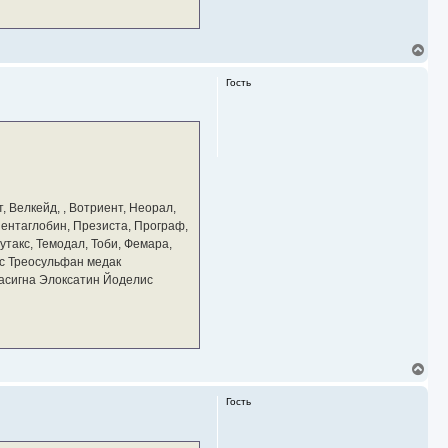
В
е
р
Гость
н
у
т
ь
с
я
к
н
а
, Велкейд, , Вотриент, Неорал,
ч
 Пентаглобин, Презиста, Програф,
а
утакс, Темодал, Тоби, Фемара,
л
у
с Треосульфан медак
тасигна Элоксатин Йоделис
В
е
р
Гость
н
у
т