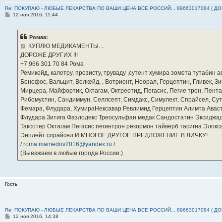
Re: ПОКУПАЮ - ЛЮБЫЕ ЛЕКАРСТВА ПО ВАШИ ЦЕНА ВСЕ РОССИЙ... 89663017084 ( Д
С
12 ноя 2016, 11:44
о
о
б
Ромаа:
щ
е
КУПЛЮ МЕДИКАМЕНТЫ....
н
ДОРОЖЕ ДРУГИХ !!!
и
е
‪+7 966 301 70 84‬ Рома
Ремикейд, калетру, презисту, труваду ,сутент хумира зомета тутабин
Бонефос, Вальцит, Велкейд, , Вотриент, Неорал, Герцептин, Гливек, Зи
Мирцера, Майфортик, Октагам, Октреотид, Пегасис, Пегие трон, Пента
Рибомустин, Сандиммун, Селлсепт, Симдакс, Симулект, Спрайсел, Сутен
Фемара, Флудара, ХумираНексавар Ревлимид Герцептин Алимта Авас
Флудара Зитига Фазлодекс Треосульфан медак Сандостатин Эксиджад
Таксотер Октагам Пегасис пегинтрон рекормон тайверб тасигна Элок
Энплейт спрайсел И МНОГОЕ ДРУГОЕ ПРЕДЛОЖЕНИЕ В ЛИЧКУ!
/
roma.mamedov2016@yandex.ru
/
(Выезжаем в любые города России.)
Гость
Re: ПОКУПАЮ - ЛЮБЫЕ ЛЕКАРСТВА ПО ВАШИ ЦЕНА ВСЕ РОССИЙ... 89663017084 ( Д
С
12 ноя 2016, 14:38
о