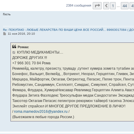
Страница
46
из
2
1
44
4
Пред.
2384 сообщения
…
Гость
Re: ПОКУПАЮ - ЛЮБЫЕ ЛЕКАРСТВА ПО ВАШИ ЦЕНА ВСЕ РОССИЙ... 89663017084 ( Д
С
11 ноя 2016, 20:10
о
о
б
Ромаа:
щ
е
КУПЛЮ МЕДИКАМЕНТЫ....
н
ДОРОЖЕ ДРУГИХ !!!
и
е
‪+7 966 301 70 84‬ Рома
Ремикейд, калетру, презисту, труваду ,сутент хумира зомета тутабин
Бонефос, Вальцит, Велкейд, , Вотриент, Неорал, Герцептин, Гливек, Зи
Мирцера, Майфортик, Октагам, Октреотид, Пегасис, Пегие трон, Пента
Рибомустин, Сандиммун, Селлсепт, Симдакс, Симулект, Спрайсел, Сутен
Фемара, Флудара, ХумираНексавар Ревлимид Герцептин Алимта Авас
Флудара Зитига Фазлодекс Треосульфан медак Сандостатин Эксиджад
Таксотер Октагам Пегасис пегинтрон рекормон тайверб тасигна Элок
Энплейт спрайсел И МНОГОЕ ДРУГОЕ ПРЕДЛОЖЕНИЕ В ЛИЧКУ!
/
roma.mamedov2016@yandex.ru
/
(Выезжаем в любые города России.)