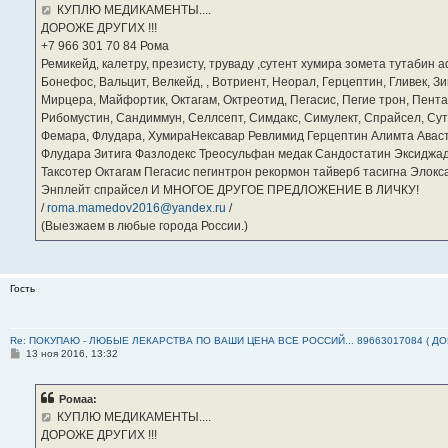
е
КУПЛЮ МЕДИКАМЕНТЫ....
н
ДОРОЖЕ ДРУГИХ !!!
и
е
‪+7 966 301 70 84‬ Рома
Ремикейд, калетру, презисту, труваду ,сутент хумира зомета тутабин
Бонефос, Вальцит, Велкейд, , Вотриент, Неорал, Герцептин, Гливек, Зи
Мирцера, Майфортик, Октагам, Октреотид, Пегасис, Пегие трон, Пента
Рибомустин, Сандиммун, Селлсепт, Симдакс, Симулект, Спрайсел, Сутен
Фемара, Флудара, ХумираНексавар Ревлимид Герцептин Алимта Авас
Флудара Зитига Фазлодекс Треосульфан медак Сандостатин Эксиджад
Таксотер Октагам Пегасис пегинтрон рекормон тайверб тасигна Элок
Энплейт спрайсел И МНОГОЕ ДРУГОЕ ПРЕДЛОЖЕНИЕ В ЛИЧКУ!
/
roma.mamedov2016@yandex.ru
/
(Выезжаем в любые города России.)
Гость
Re: ПОКУПАЮ - ЛЮБЫЕ ЛЕКАРСТВА ПО ВАШИ ЦЕНА ВСЕ РОССИЙ... 89663017084 ( Д
С
13 ноя 2016, 13:32
о
о
б
Ромаа:
щ
е
КУПЛЮ МЕДИКАМЕНТЫ....
н
ДОРОЖЕ ДРУГИХ !!!
и