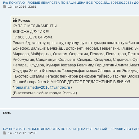
Re: ПОКУПАЮ - ЛЮБЫЕ ЛЕКАРСТВА ПО ВАШИ ЦЕНА ВСЕ РОССИЙ... 89663017084 ( Д
С
13 ноя 2016, 23:51
о
о
б
Ромаа:
щ
е
КУПЛЮ МЕДИКАМЕНТЫ....
н
ДОРОЖЕ ДРУГИХ !!!
и
е
‪+7 966 301 70 84‬ Рома
Ремикейд, калетру, презисту, труваду ,сутент хумира зомета тутабин
Бонефос, Вальцит, Велкейд, , Вотриент, Неорал, Герцептин, Гливек, Зи
Мирцера, Майфортик, Октагам, Октреотид, Пегасис, Пегие трон, Пента
Рибомустин, Сандиммун, Селлсепт, Симдакс, Симулект, Спрайсел, Сутен
Фемара, Флудара, ХумираНексавар Ревлимид Герцептин Алимта Авас
Флудара Зитига Фазлодекс Треосульфан медак Сандостатин Эксиджад
Таксотер Октагам Пегасис пегинтрон рекормон тайверб тасигна Элок
Энплейт спрайсел И МНОГОЕ ДРУГОЕ ПРЕДЛОЖЕНИЕ В ЛИЧКУ!
/
roma.mamedov2016@yandex.ru
/
(Выезжаем в любые города России.)
Гость
Re: ПОКУПАЮ - ЛЮБЫЕ ЛЕКАРСТВА ПО ВАШИ ЦЕНА ВСЕ РОССИЙ... 89663017084 ( Д
С
14 ноя 2016, 12:33
о