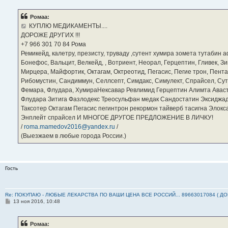
о
б
Ромаа:
щ
е
КУПЛЮ МЕДИКАМЕНТЫ....
н
ДОРОЖЕ ДРУГИХ !!!
и
е
‪+7 966 301 70 84‬ Рома
Ремикейд, калетру, презисту, труваду ,сутент хумира зомета тутабин
Бонефос, Вальцит, Велкейд, , Вотриент, Неорал, Герцептин, Гливек, Зи
Мирцера, Майфортик, Октагам, Октреотид, Пегасис, Пегие трон, Пента
Рибомустин, Сандиммун, Селлсепт, Симдакс, Симулект, Спрайсел, Сутен
Фемара, Флудара, ХумираНексавар Ревлимид Герцептин Алимта Авас
Флудара Зитига Фазлодекс Треосульфан медак Сандостатин Эксиджад
Таксотер Октагам Пегасис пегинтрон рекормон тайверб тасигна Элок
Энплейт спрайсел И МНОГОЕ ДРУГОЕ ПРЕДЛОЖЕНИЕ В ЛИЧКУ!
/
roma.mamedov2016@yandex.ru
/
(Выезжаем в любые города России.)
Гость
Re: ПОКУПАЮ - ЛЮБЫЕ ЛЕКАРСТВА ПО ВАШИ ЦЕНА ВСЕ РОССИЙ... 89663017084 ( Д
С
13 ноя 2016, 10:48
о
о
б
Ромаа:
щ