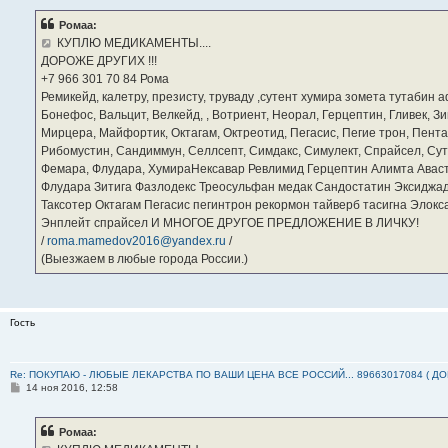
о
б
Ромаа:
щ
е
КУПЛЮ МЕДИКАМЕНТЫ....
н
ДОРОЖЕ ДРУГИХ !!!
и
е
‪+7 966 301 70 84‬ Рома
Ремикейд, калетру, презисту, труваду ,сутент хумира зомета тутабин
Бонефос, Вальцит, Велкейд, , Вотриент, Неорал, Герцептин, Гливек, Зи
Мирцера, Майфортик, Октагам, Октреотид, Пегасис, Пегие трон, Пента
Рибомустин, Сандиммун, Селлсепт, Симдакс, Симулект, Спрайсел, Сутен
Фемара, Флудара, ХумираНексавар Ревлимид Герцептин Алимта Авас
Флудара Зитига Фазлодекс Треосульфан медак Сандостатин Эксиджад
Таксотер Октагам Пегасис пегинтрон рекормон тайверб тасигна Элок
Энплейт спрайсел И МНОГОЕ ДРУГОЕ ПРЕДЛОЖЕНИЕ В ЛИЧКУ!
/
roma.mamedov2016@yandex.ru
/
(Выезжаем в любые города России.)
Гость
Re: ПОКУПАЮ - ЛЮБЫЕ ЛЕКАРСТВА ПО ВАШИ ЦЕНА ВСЕ РОССИЙ... 89663017084 ( Д
С
14 ноя 2016, 12:58
о
о
б
Ромаа:
щ
е