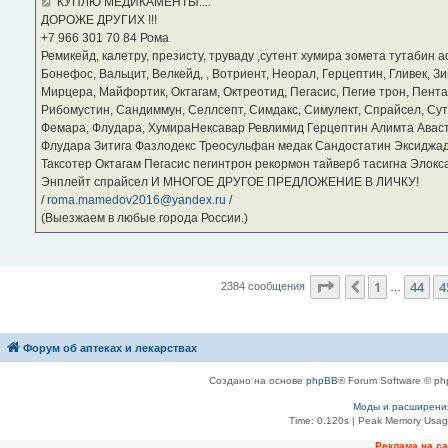
КУПЛЮ МЕДИКАМЕНТЫ....
н
ДОРОЖЕ ДРУГИХ !!!
и
е
‪+7 966 301 70 84‬ Рома
Ремикейд, калетру, презисту, труваду ,сутент хумира зомета тутабин
Бонефос, Вальцит, Велкейд, , Вотриент, Неорал, Герцептин, Гливек, Зи
Мирцера, Майфортик, Октагам, Октреотид, Пегасис, Пегие трон, Пента
Рибомустин, Сандиммун, Селлсепт, Симдакс, Симулект, Спрайсел, Сутен
Фемара, Флудара, ХумираНексавар Ревлимид Герцептин Алимта Авас
Флудара Зитига Фазлодекс Треосульфан медак Сандостатин Эксиджад
Таксотер Октагам Пегасис пегинтрон рекормон тайверб тасигна Элок
Энплейт спрайсел И МНОГОЕ ДРУГОЕ ПРЕДЛОЖЕНИЕ В ЛИЧКУ!
/
roma.mamedov2016@yandex.ru
/
(Выезжаем в любые города России.)
Страница
46
из
2
1
44
4
Пред.
2384 сообщения
…
Форум об аптеках и лекарствах
Создано на основе
phpBB
® Forum Software © ph
Моды и расширени
Time: 0.120s
| Peak Memory Usage
Рeклама на с