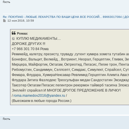
Гость
Re: ПОКУПАЮ - ЛЮБЫЕ ЛЕКАРСТВА ПО ВАШИ ЦЕНА ВСЕ РОССИЙ... 89663017084 ( Д
С
12 ноя 2016, 10:59
о
о
б
Ромаа:
щ
е
КУПЛЮ МЕДИКАМЕНТЫ....
н
ДОРОЖЕ ДРУГИХ !!!
и
е
‪+7 966 301 70 84‬ Рома
Ремикейд, калетру, презисту, труваду ,сутент хумира зомета тутабин
Бонефос, Вальцит, Велкейд, , Вотриент, Неорал, Герцептин, Гливек, Зи
Мирцера, Майфортик, Октагам, Октреотид, Пегасис, Пегие трон, Пента
Рибомустин, Сандиммун, Селлсепт, Симдакс, Симулект, Спрайсел, Сутен
Фемара, Флудара, ХумираНексавар Ревлимид Герцептин Алимта Авас
Флудара Зитига Фазлодекс Треосульфан медак Сандостатин Эксиджад
Таксотер Октагам Пегасис пегинтрон рекормон тайверб тасигна Элок
Энплейт спрайсел И МНОГОЕ ДРУГОЕ ПРЕДЛОЖЕНИЕ В ЛИЧКУ!
/
roma.mamedov2016@yandex.ru
/
(Выезжаем в любые города России.)
Гость