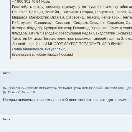
е
‪+7 966 301 70 84‬ Рома
Ремикейд, калетру, презисту, труваду ,сутент хумира зомета тутабин
Бонефос, Вальцит, Велкейд, , Вотриент, Неорал, Герцептин, Гливек, Зи
Мирцера, Майфортик, Октагам, Октреотид, Пегасис, Пегие трон, Пента
Рибомустин, Сандиммун, Селлсепт, Симдакс, Симулект, Спрайсел, Сутен
Фемара, Флудара, ХумираНексавар Ревлимид Герцептин Алимта Авас
Флудара Зитига Фазлодекс Треосульфан медак Сандостатин Эксиджад
Таксотер Октагам Пегасис пегинтрон рекормон тайверб тасигна Элок
Энплейт спрайсел И МНОГОЕ ДРУГОЕ ПРЕДЛОЖЕНИЕ В ЛИЧКУ!
/
roma.mamedov2016@yandex.ru
/
(Выезжаем в любые города России.)
Гость
Re: ПОКУПАЮ - ЛЮБЫЕ ЛЕКАРСТВА ПО ВАШИ ЦЕНА ВСЕ РОССИЙ... 89663017084 ( Д
С
13 ноя 2016, 22:18
о
о
Продам эниксум,такросел по вашей цене звоните пишите договоримся
б
щ
е
н
и
Гость
е