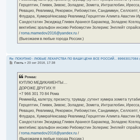
Герцептин, Гливек, Зивокс, Золадекс, Зомета, Интраглобин, Иресс
Ревацио, Ревлимид, Рекормон, Рибомустин, Сандиммун, Селлсепт, Си
Флудара, ХумираНексавар Ревлимид Герцептин Алимта Авастин И
Сандостатин Эксиджад Гливек Аранесп Бараклюд, Золадекс Кселод
вектибикс эральфон инсиво Рибомустин Золерикс Энплейт спр
/
roma.mamedov2016@yandex.ru
/
(Выезжаем в любые города России.)
Re: ПОКУПАЮ - ЛЮБЫЕ ЛЕКАРСТВА ПО ВАШИ ЦЕНА ВСЕ РОССИЙ... 89663017084 
С
Гость
»
20 окт 2016, 17:38
о
о
б
Ромаа:
щ
е
КУПЛЮ МЕДИКАМЕНТЫ....
н
ДОРОЖЕ ДРУГИХ !!!
и
е
‪+7 966 301 70 84‬ Рома
Ремикейд, калетру, презисту, труваду ,сутент хумира зомета тута
Герцептин, Гливек, Зивокс, Золадекс, Зомета, Интраглобин, Иресс
Ревацио, Ревлимид, Рекормон, Рибомустин, Сандиммун, Селлсепт, Си
Флудара, ХумираНексавар Ревлимид Герцептин Алимта Авастин И
Сандостатин Эксиджад Гливек Аранесп Бараклюд, Золадекс Кселод
вектибикс эральфон инсиво Рибомустин Золерикс Энплейт спр
/
roma.mamedov2016@yandex.ru
/
(Выезжаем в любые города России.)