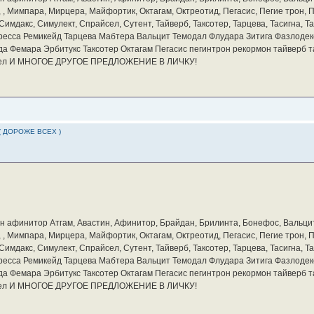
а, , Мимпара, Мирцера, Майфортик, Октагам, Октреотид, Пегасис, Пегие трон,
мдакс, Симулект, Спрайсел, Сутент, Тайверб, Таксотер, Тарцева, Тасигна, Та
ресса Ремикейд Тарцева Мабтера Вальцит Темодал Флудара Зитига Фазлодек
а Фемара Эрбитукс Таксотер Октагам Пегасис пегинтрон рекормон тайверб 
айсел И МНОГОЕ ДРУГОЕ ПРЕДЛОЖЕНИЕ В ЛИЧКУ!
( ДОРОЖЕ ВСЕХ )
бин афинитор Атгам, Авастин, Афинитор, Брайдан, Брилинта, Бонефос, Вальцит
а, , Мимпара, Мирцера, Майфортик, Октагам, Октреотид, Пегасис, Пегие трон,
мдакс, Симулект, Спрайсел, Сутент, Тайверб, Таксотер, Тарцева, Тасигна, Та
ресса Ремикейд Тарцева Мабтера Вальцит Темодал Флудара Зитига Фазлодек
а Фемара Эрбитукс Таксотер Октагам Пегасис пегинтрон рекормон тайверб 
айсел И МНОГОЕ ДРУГОЕ ПРЕДЛОЖЕНИЕ В ЛИЧКУ!