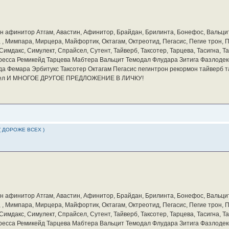
бин афинитор Атгам, Авастин, Афинитор, Брайдан, Брилинта, Бонефос, Вальцит
а, , Мимпара, Мирцера, Майфортик, Октагам, Октреотид, Пегасис, Пегие трон,
мдакс, Симулект, Спрайсел, Сутент, Тайверб, Таксотер, Тарцева, Тасигна, Та
ресса Ремикейд Тарцева Мабтера Вальцит Темодал Флудара Зитига Фазлодек
а Фемара Эрбитукс Таксотер Октагам Пегасис пегинтрон рекормон тайверб 
айсел И МНОГОЕ ДРУГОЕ ПРЕДЛОЖЕНИЕ В ЛИЧКУ!
( ДОРОЖЕ ВСЕХ )
бин афинитор Атгам, Авастин, Афинитор, Брайдан, Брилинта, Бонефос, Вальцит
а, , Мимпара, Мирцера, Майфортик, Октагам, Октреотид, Пегасис, Пегие трон,
мдакс, Симулект, Спрайсел, Сутент, Тайверб, Таксотер, Тарцева, Тасигна, Та
ресса Ремикейд Тарцева Мабтера Вальцит Темодал Флудара Зитига Фазлодек