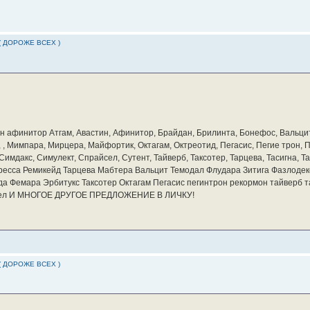
( ДОРОЖЕ ВСЕХ )
бин афинитор Атгам, Авастин, Афинитор, Брайдан, Брилинта, Бонефос, Вальцит
а, , Мимпара, Мирцера, Майфортик, Октагам, Октреотид, Пегасис, Пегие трон,
мдакс, Симулект, Спрайсел, Сутент, Тайверб, Таксотер, Тарцева, Тасигна, Та
ресса Ремикейд Тарцева Мабтера Вальцит Темодал Флудара Зитига Фазлодек
а Фемара Эрбитукс Таксотер Октагам Пегасис пегинтрон рекормон тайверб 
айсел И МНОГОЕ ДРУГОЕ ПРЕДЛОЖЕНИЕ В ЛИЧКУ!
( ДОРОЖЕ ВСЕХ )