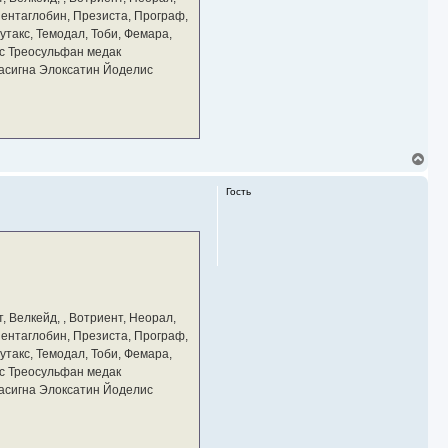
ч
 Пентаглобин, Презиста, Програф,
а
утакс, Темодал, Тоби, Фемара,
л
у
с Треосульфан медак
тасигна Элоксатин Йоделис
В
е
р
Гость
н
у
т
ь
с
я
к
н
а
, Велкейд, , Вотриент, Неорал,
ч
 Пентаглобин, Презиста, Програф,
а
утакс, Темодал, Тоби, Фемара,
л
у
с Треосульфан медак
тасигна Элоксатин Йоделис