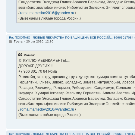
Сандостатин Эксиджад Гливек Аранесп Бараклюд, Золадекс Кселод
вектибикс эральфон инсиво Рибомустин Золерикс Энплейт спр
/
roma.mamedov2016@yandex.ru
/
(Выезжаем в любые города России.)
Re: ПОКУПАЮ - ЛЮБЫЕ ЛЕКАРСТВА ПО ВАШИ ЦЕНА ВСЕ РОССИЙ... 89663017084 
С
Гость
»
20 окт 2016, 12:36
о
о
б
Ромаа:
щ
е
КУПЛЮ МЕДИКАМЕНТЫ....
н
ДОРОЖЕ ДРУГИХ !!!
и
е
‪+7 966 301 70 84‬ Рома
Ремикейд, калетру, презисту, труваду ,сутент хумира зомета тута
Герцептин, Гливек, Зивокс, Золадекс, Зомета, Интраглобин, Иресс
Ревацио, Ревлимид, Рекормон, Рибомустин, Сандиммун, Селлсепт, Си
Флудара, ХумираНексавар Ревлимид Герцептин Алимта Авастин И
Сандостатин Эксиджад Гливек Аранесп Бараклюд, Золадекс Кселод
вектибикс эральфон инсиво Рибомустин Золерикс Энплейт спр
/
roma.mamedov2016@yandex.ru
/
(Выезжаем в любые города России.)
Re: ПОКУПАЮ - ЛЮБЫЕ ЛЕКАРСТВА ПО ВАШИ ЦЕНА ВСЕ РОССИЙ... 89663017084 