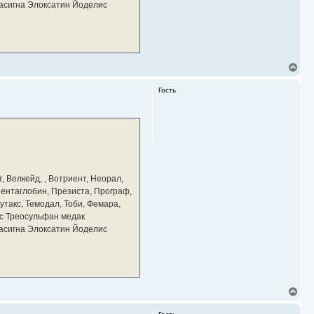
тасигна Элоксатин Йоделис
В
е
р
Гость
н
у
т
ь
с
я
к
н
а
, Велкейд, , Вотриент, Неорал,
ч
 Пентаглобин, Презиста, Програф,
а
утакс, Темодал, Тоби, Фемара,
л
у
с Треосульфан медак
тасигна Элоксатин Йоделис
В
е
р