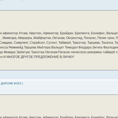
бин афинитор Атгам, Авастин, Афинитор, Брайдан, Брилинта, Бонефос, Вальцит
а, , Мимпара, Мирцера, Майфортик, Октагам, Октреотид, Пегасис, Пегие трон,
мдакс, Симулект, Спрайсел, Сутент, Тайверб, Таксотер, Тарцева, Тасигна, Та
ресса Ремикейд Тарцева Мабтера Вальцит Темодал Флудара Зитига Фазлодек
а Фемара Эрбитукс Таксотер Октагам Пегасис пегинтрон рекормон тайверб 
айсел И МНОГОЕ ДРУГОЕ ПРЕДЛОЖЕНИЕ В ЛИЧКУ!
( ДОРОЖЕ ВСЕХ )
бин афинитор Атгам, Авастин, Афинитор, Брайдан, Брилинта, Бонефос, Вальцит