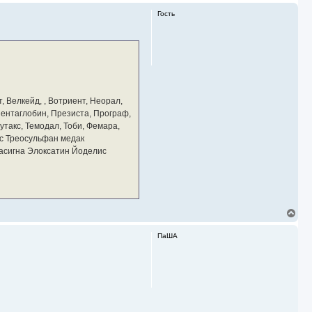
Гость
, Велкейд, , Вотриент, Неорал,
 Пентаглобин, Презиста, Програф,
утакс, Темодал, Тоби, Фемара,
с Треосульфан медак
тасигна Элоксатин Йоделис
В
е
р
ПаША
н
у
т
ь
с
я
к
н