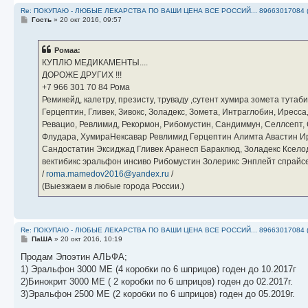
Re: ПОКУПАЮ - ЛЮБЫЕ ЛЕКАРСТВА ПО ВАШИ ЦЕНА ВСЕ РОССИЙ... 89663017084 
С
Гость
»
20 окт 2016, 09:57
о
о
б
Ромаа:
щ
е
КУПЛЮ МЕДИКАМЕНТЫ....
н
ДОРОЖЕ ДРУГИХ !!!
и
е
‪+7 966 301 70 84‬ Рома
Ремикейд, калетру, презисту, труваду ,сутент хумира зомета тута
Герцептин, Гливек, Зивокс, Золадекс, Зомета, Интраглобин, Иресс
Ревацио, Ревлимид, Рекормон, Рибомустин, Сандиммун, Селлсепт, Си
Флудара, ХумираНексавар Ревлимид Герцептин Алимта Авастин И
Сандостатин Эксиджад Гливек Аранесп Бараклюд, Золадекс Кселод
вектибикс эральфон инсиво Рибомустин Золерикс Энплейт спр
/
roma.mamedov2016@yandex.ru
/
(Выезжаем в любые города России.)
Re: ПОКУПАЮ - ЛЮБЫЕ ЛЕКАРСТВА ПО ВАШИ ЦЕНА ВСЕ РОССИЙ... 89663017084 
С
ПаША
»
20 окт 2016, 10:19
о
о
Продам Эпоэтин АЛЬФА;
б
1) Эральфон 3000 МЕ (4 коробки по 6 шприцов) годен до 10.2017г
щ
е
2)Бинокрит 3000 МЕ ( 2 коробки по 6 шприцов) годен до 02.2017г.
н
3)Эральфон 2500 МЕ (2 коробки по 6 шприцов) годен до 05.2019г.
и
е