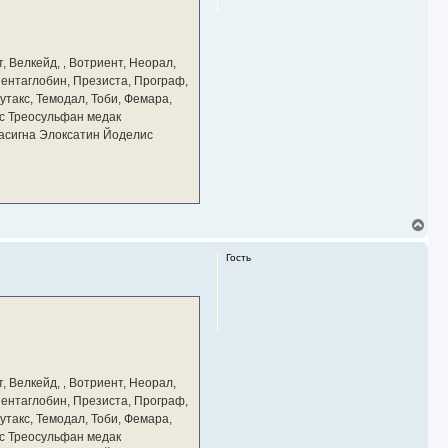
с
я
к
н
а
, Велкейд, , Вотриент, Неорал,
ч
 Пентаглобин, Презиста, Програф,
а
утакс, Темодал, Тоби, Фемара,
л
у
с Треосульфан медак
тасигна Элоксатин Йоделис
В
е
р
Гость
н
у
т
ь
с
я
к
н
а
, Велкейд, , Вотриент, Неорал,
ч
 Пентаглобин, Презиста, Програф,
а
утакс, Темодал, Тоби, Фемара,
л
у
с Треосульфан медак