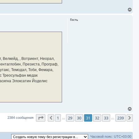
В
е
р
Гость
н
у
т
ь
с
я
к
н
а
, Велкейд, , Вотриент, Неорал,
ч
 Пентаглобин, Презиста, Програф,
а
утакс, Темодал, Тоби, Фемара,
л
у
с Треосульфан медак
тасигна Элоксатин Йоделис
В
е
Страница
31
из
239
1
29
30
31
32
33
239
р
Пред.
Сл
2384 сообщения
…
…
н
у
т
ь
Часовой пояс:
UTC+03:00
с