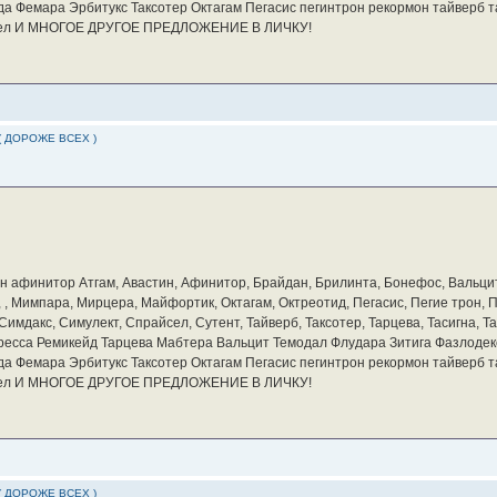
а Фемара Эрбитукс Таксотер Октагам Пегасис пегинтрон рекормон тайверб 
айсел И МНОГОЕ ДРУГОЕ ПРЕДЛОЖЕНИЕ В ЛИЧКУ!
( ДОРОЖЕ ВСЕХ )
бин афинитор Атгам, Авастин, Афинитор, Брайдан, Брилинта, Бонефос, Вальцит
а, , Мимпара, Мирцера, Майфортик, Октагам, Октреотид, Пегасис, Пегие трон,
мдакс, Симулект, Спрайсел, Сутент, Тайверб, Таксотер, Тарцева, Тасигна, Та
ресса Ремикейд Тарцева Мабтера Вальцит Темодал Флудара Зитига Фазлодек
а Фемара Эрбитукс Таксотер Октагам Пегасис пегинтрон рекормон тайверб 
айсел И МНОГОЕ ДРУГОЕ ПРЕДЛОЖЕНИЕ В ЛИЧКУ!
( ДОРОЖЕ ВСЕХ )