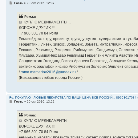
С
Гость
»
20 окт 2016, 12:37
о
о
б
Ромаа:
щ
е
КУПЛЮ МЕДИКАМЕНТЫ....
н
ДОРОЖЕ ДРУГИХ !!!
и
е
‪+7 966 301 70 84‬ Рома
Ремикейд, калетру, презисту, труваду ,сутент хумира зомета тута
Герцептин, Гливек, Зивокс, Золадекс, Зомета, Интраглобин, Иресс
Ревацио, Ревлимид, Рекормон, Рибомустин, Сандиммун, Селлсепт, Си
Флудара, ХумираНексавар Ревлимид Герцептин Алимта Авастин И
Сандостатин Эксиджад Гливек Аранесп Бараклюд, Золадекс Кселод
вектибикс эральфон инсиво Рибомустин Золерикс Энплейт спр
/
roma.mamedov2016@yandex.ru
/
(Выезжаем в любые города России.)
Re: ПОКУПАЮ - ЛЮБЫЕ ЛЕКАРСТВА ПО ВАШИ ЦЕНА ВСЕ РОССИЙ... 89663017084 
С
Гость
»
20 окт 2016, 13:22
о
о
б
Ромаа:
щ
е
КУПЛЮ МЕДИКАМЕНТЫ....
н
ДОРОЖЕ ДРУГИХ !!!
и
е
‪+7 966 301 70 84‬ Рома
Ремикейд, калетру, презисту, труваду ,сутент хумира зомета тута