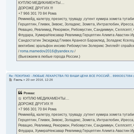
е
КУПЛЮ МЕДИКАМЕНТЫ....
н
ДОРОЖЕ ДРУГИХ !!!
и
е
‪+7 966 301 70 84‬ Рома
Ремикейд, калетру, презисту, труваду ,сутент хумира зомета тута
Герцептин, Гливек, Зивокс, Золадекс, Зомета, Интраглобин, Иресс
Ревацио, Ревлимид, Рекормон, Рибомустин, Сандиммун, Селлсепт, Си
Флудара, ХумираНексавар Ревлимид Герцептин Алимта Авастин И
Сандостатин Эксиджад Гливек Аранесп Бараклюд, Золадекс Кселод
вектибикс эральфон инсиво Рибомустин Золерикс Энплейт спр
/
roma.mamedov2016@yandex.ru
/
(Выезжаем в любые города России.)
Re: ПОКУПАЮ - ЛЮБЫЕ ЛЕКАРСТВА ПО ВАШИ ЦЕНА ВСЕ РОССИЙ... 89663017084 
С
Гость
»
20 окт 2016, 12:26
о
о
б
Ромаа:
щ
е
КУПЛЮ МЕДИКАМЕНТЫ....
н
ДОРОЖЕ ДРУГИХ !!!
и
е
‪+7 966 301 70 84‬ Рома
Ремикейд, калетру, презисту, труваду ,сутент хумира зомета тута
Герцептин, Гливек, Зивокс, Золадекс, Зомета, Интраглобин, Иресс
Ревацио, Ревлимид, Рекормон, Рибомустин, Сандиммун, Селлсепт, Си
Флудара, ХумираНексавар Ревлимид Герцептин Алимта Авастин И