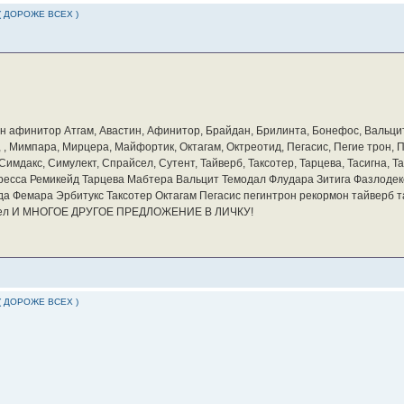
( ДОРОЖЕ ВСЕХ )
бин афинитор Атгам, Авастин, Афинитор, Брайдан, Брилинта, Бонефос, Вальцит
а, , Мимпара, Мирцера, Майфортик, Октагам, Октреотид, Пегасис, Пегие трон,
мдакс, Симулект, Спрайсел, Сутент, Тайверб, Таксотер, Тарцева, Тасигна, Та
ресса Ремикейд Тарцева Мабтера Вальцит Темодал Флудара Зитига Фазлодек
а Фемара Эрбитукс Таксотер Октагам Пегасис пегинтрон рекормон тайверб 
айсел И МНОГОЕ ДРУГОЕ ПРЕДЛОЖЕНИЕ В ЛИЧКУ!
( ДОРОЖЕ ВСЕХ )