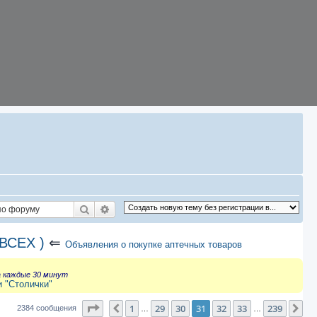
Поиск
Расширенный поиск
ВСЕХ )
⇐
Объявления о покупке аптечных товаров
а каждые 30 минут
и "Столички"
Страница
31
из
239
1
29
30
31
32
33
239
Пред.
Сл
2384 сообщения
…
…