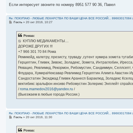
Если интересует звоните по номеру 8951 577 90 36, Павел
Re: ПОКУПАЮ - ЛЮБЫЕ ЛЕКАРСТВА ПО ВАШИ ЦЕНА ВСЕ РОССИЙ... 89663017084 
С
Гость
»
20 окт 2016, 10:27
о
о
б
Ромаа:
щ
е
КУПЛЮ МЕДИКАМЕНТЫ....
н
ДОРОЖЕ ДРУГИХ !!!
и
е
‪+7 966 301 70 84‬ Рома
Ремикейд, калетру, презисту, труваду ,сутент хумира зомета тута
Герцептин, Гливек, Зивокс, Золадекс, Зомета, Интраглобин, Иресс
Ревацио, Ревлимид, Рекормон, Рибомустин, Сандиммун, Селлсепт, Си
Флудара, ХумираНексавар Ревлимид Герцептин Алимта Авастин И
Сандостатин Эксиджад Гливек Аранесп Бараклюд, Золадекс Кселод
вектибикс эральфон инсиво Рибомустин Золерикс Энплейт спр
/
roma.mamedov2016@yandex.ru
/
(Выезжаем в любые города России.)
Re: ПОКУПАЮ - ЛЮБЫЕ ЛЕКАРСТВА ПО ВАШИ ЦЕНА ВСЕ РОССИЙ... 89663017084 
С
Гость
»
20 окт 2016, 11:30
о
о
б
Ромаа:
щ