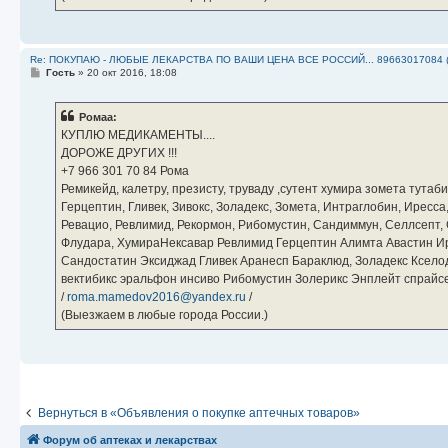
Re: ПОКУПАЮ - ЛЮБЫЕ ЛЕКАРСТВА ПО ВАШИ ЦЕНА ВСЕ РОССИЙ... 89663017084 
С
Гость
»
20 окт 2016, 18:08
о
о
б
Ромаа:
щ
е
КУПЛЮ МЕДИКАМЕНТЫ....
н
ДОРОЖЕ ДРУГИХ !!!
и
е
‪+7 966 301 70 84‬ Рома
Ремикейд, калетру, презисту, труваду ,сутент хумира зомета тута
Герцептин, Гливек, Зивокс, Золадекс, Зомета, Интраглобин, Иресс
Ревацио, Ревлимид, Рекормон, Рибомустин, Сандиммун, Селлсепт, Си
Флудара, ХумираНексавар Ревлимид Герцептин Алимта Авастин И
Сандостатин Эксиджад Гливек Аранесп Бараклюд, Золадекс Кселод
вектибикс эральфон инсиво Рибомустин Золерикс Энплейт спр
/
roma.mamedov2016@yandex.ru
/
(Выезжаем в любые города России.)
Вернуться в «Объявления о покупке аптечных товаров»
Форум об аптеках и лекарствах