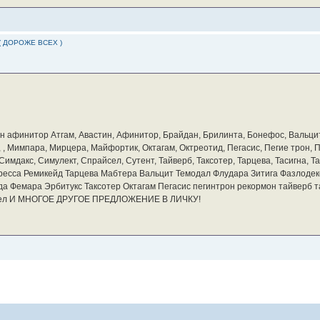
( ДОРОЖЕ ВСЕХ )
бин афинитор Атгам, Авастин, Афинитор, Брайдан, Брилинта, Бонефос, Вальцит
а, , Мимпара, Мирцера, Майфортик, Октагам, Октреотид, Пегасис, Пегие трон,
мдакс, Симулект, Спрайсел, Сутент, Тайверб, Таксотер, Тарцева, Тасигна, Та
ресса Ремикейд Тарцева Мабтера Вальцит Темодал Флудара Зитига Фазлодек
а Фемара Эрбитукс Таксотер Октагам Пегасис пегинтрон рекормон тайверб 
айсел И МНОГОЕ ДРУГОЕ ПРЕДЛОЖЕНИЕ В ЛИЧКУ!