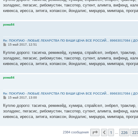
б
золадекс, пегасис, рибомустин, таксотер, сутент, алимта, вифенд, кал
щ
е
кивекса, иресса, зитига, копаксон, йондалис, мирцера, мимпара, прогр
н
и
е
рома84
Re: ПОКУПАЮ - ЛЮБЫЕ ЛЕКАРСТВА ПО ВАШИ ЦЕНА ВСЕ РОССИЙ... 89663017084 ( Д
С
15 май 2017, 12:51
о
о
Куплю дорого: тасигна, ремикейд, хумира, спрайсел, энбрел, траклир, 
б
золадекс, пегасис, рибомустин, таксотер, сутент, алимта, вифенд, кал
щ
е
кивекса, иресса, зитига, копаксон, йондалис, мирцера, мимпара, прогр
н
и
е
рома84
Re: ПОКУПАЮ - ЛЮБЫЕ ЛЕКАРСТВА ПО ВАШИ ЦЕНА ВСЕ РОССИЙ... 89663017084 ( Д
С
15 май 2017, 13:00
о
о
Куплю дорого: тасигна, ремикейд, хумира, спрайсел, энбрел, траклир, 
б
золадекс, пегасис, рибомустин, таксотер, сутент, алимта, вифенд, кал
щ
е
кивекса, иресса, зитига, копаксон, йондалис, мирцера, мимпара, прогр
н
и
е
Страница
228
из
23
1
226
22
Пред.
2384 сообщения
…