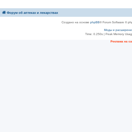
Форум об аптеках и лекарствах
Создано на основе
phpBB
® Forum Software © ph
Моды и расширени
Time: 0.250s
| Peak Memory Usage
Рeклама на с