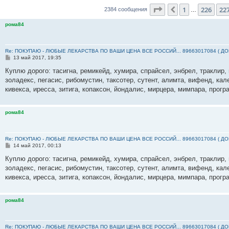
Страница
228
из
23
1
226
22
Пред.
2384 сообщения
…
рома84
Re: ПОКУПАЮ - ЛЮБЫЕ ЛЕКАРСТВА ПО ВАШИ ЦЕНА ВСЕ РОССИЙ... 89663017084 ( Д
С
13 май 2017, 19:35
о
о
Куплю дорого: тасигна, ремикейд, хумира, спрайсел, энбрел, траклир, 
б
золадекс, пегасис, рибомустин, таксотер, сутент, алимта, вифенд, кал
щ
е
кивекса, иресса, зитига, копаксон, йондалис, мирцера, мимпара, прогр
н
и
е
рома84
Re: ПОКУПАЮ - ЛЮБЫЕ ЛЕКАРСТВА ПО ВАШИ ЦЕНА ВСЕ РОССИЙ... 89663017084 ( Д
С
14 май 2017, 00:13
о
о
Куплю дорого: тасигна, ремикейд, хумира, спрайсел, энбрел, траклир, 
б
золадекс, пегасис, рибомустин, таксотер, сутент, алимта, вифенд, кал
щ
е
кивекса, иресса, зитига, копаксон, йондалис, мирцера, мимпара, прогр
н
и
е
рома84
Re: ПОКУПАЮ - ЛЮБЫЕ ЛЕКАРСТВА ПО ВАШИ ЦЕНА ВСЕ РОССИЙ... 89663017084 ( Д