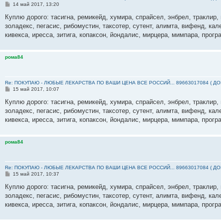
С
14 май 2017, 13:20
о
о
Куплю дорого: тасигна, ремикейд, хумира, спрайсел, энбрел, траклир, 
б
золадекс, пегасис, рибомустин, таксотер, сутент, алимта, вифенд, кал
щ
е
кивекса, иресса, зитига, копаксон, йондалис, мирцера, мимпара, прогр
н
и
е
рома84
Re: ПОКУПАЮ - ЛЮБЫЕ ЛЕКАРСТВА ПО ВАШИ ЦЕНА ВСЕ РОССИЙ... 89663017084 ( Д
С
15 май 2017, 10:07
о
о
Куплю дорого: тасигна, ремикейд, хумира, спрайсел, энбрел, траклир, 
б
золадекс, пегасис, рибомустин, таксотер, сутент, алимта, вифенд, кал
щ
е
кивекса, иресса, зитига, копаксон, йондалис, мирцера, мимпара, прогр
н
и
е
рома84
Re: ПОКУПАЮ - ЛЮБЫЕ ЛЕКАРСТВА ПО ВАШИ ЦЕНА ВСЕ РОССИЙ... 89663017084 ( Д
С
15 май 2017, 10:37
о
о
Куплю дорого: тасигна, ремикейд, хумира, спрайсел, энбрел, траклир, 
б
золадекс, пегасис, рибомустин, таксотер, сутент, алимта, вифенд, кал
щ
е
кивекса, иресса, зитига, копаксон, йондалис, мирцера, мимпара, прогр
н
и
е