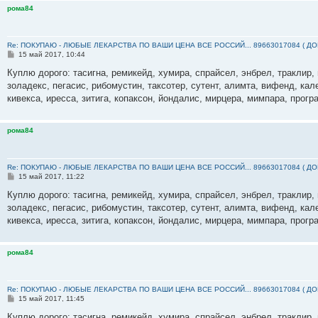
рома84
Re: ПОКУПАЮ - ЛЮБЫЕ ЛЕКАРСТВА ПО ВАШИ ЦЕНА ВСЕ РОССИЙ... 89663017084 ( Д
С
15 май 2017, 10:44
о
о
Куплю дорого: тасигна, ремикейд, хумира, спрайсел, энбрел, траклир, 
б
золадекс, пегасис, рибомустин, таксотер, сутент, алимта, вифенд, кал
щ
е
кивекса, иресса, зитига, копаксон, йондалис, мирцера, мимпара, прогр
н
и
е
рома84
Re: ПОКУПАЮ - ЛЮБЫЕ ЛЕКАРСТВА ПО ВАШИ ЦЕНА ВСЕ РОССИЙ... 89663017084 ( Д
С
15 май 2017, 11:22
о
о
Куплю дорого: тасигна, ремикейд, хумира, спрайсел, энбрел, траклир, 
б
золадекс, пегасис, рибомустин, таксотер, сутент, алимта, вифенд, кал
щ
е
кивекса, иресса, зитига, копаксон, йондалис, мирцера, мимпара, прогр
н
и
е
рома84
Re: ПОКУПАЮ - ЛЮБЫЕ ЛЕКАРСТВА ПО ВАШИ ЦЕНА ВСЕ РОССИЙ... 89663017084 ( Д
С
15 май 2017, 11:45
о
о
Куплю дорого: тасигна, ремикейд, хумира, спрайсел, энбрел, траклир, 