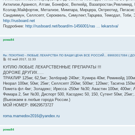
е
Актилизе,Аранесп, Атгам, Бонефос, Велкейд, Вазапростан,Ревлимид, К
н
Ксолар,Майфортик, Метализе, Мимпара, Мирцера, Октреотид, Пегасис,
и
е
Сандиммун, Селлсепт, Сероквель, Симулект,Тарцева, Темодал, Тоби, 
http://rusboard.net
Подробнее:
http://rusboard.net/board/m-1456001/ras ... lekarstva/
рома84
Re: ПОКУПАЮ - ЛЮБЫЕ ЛЕКАРСТВА ПО ВАШИ ЦЕНА ВСЕ РОССИЙ... 89663017084 ( Д
С
02 май 2017, 11:33
о
о
КУПЛЮ ЛЮБЫЕ ЛЕКАРСТВЕННЫЕ ПРЕПАРАТЫ !!!
б
ДОРОЖЕ ДРУГИХ…..
щ
е
ТРАКЛИР 125мг, 62,5мг; Зелбораф 240мг; Хумира 40мг, Ремикейд 100мг
н
Неорал 100мг, 50мг, 25мг; Селлсепт 250мг, 500мг; 120мкг; Тасигна 150м
и
е
Помета фл 4мг; Золадекс; Иресса -250мг №30; Авастин 100мг, 400мг; А
Фемара 2, 5мг №30, Диспорт 500, Касодекс 50, 150, Сутент 50мг, 25м
(Выезжаем в любые города России.)
МОЙ НОМЕР: ‪89629573727‬
roma.mamedov2016@yandex.ru
рома84