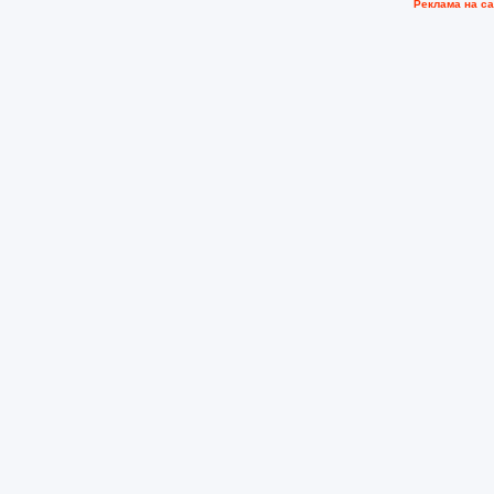
Рeклама на с