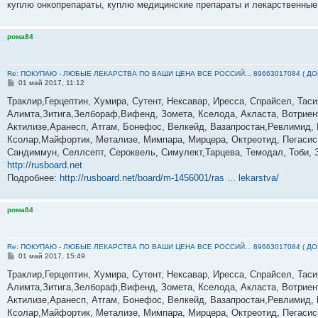
куплю онкопрепараты, куплю медицинские препараты и лекарственные
рома84
Re: ПОКУПАЮ - ЛЮБЫЕ ЛЕКАРСТВА ПО ВАШИ ЦЕНА ВСЕ РОССИЙ... 89663017084 ( Д
С
01 май 2017, 11:12
о
о
Траклир,Герцептин, Хумира, Сутент, Нексавар, Иресса, Спрайсел, Тас
б
Алимта,Зитига,Зелбораф,Вифенд, Зомета, Кселода, Акласта, Вотриент
щ
е
Актилизе,Аранесп, Атгам, Бонефос, Велкейд, Вазапростан,Ревлимид, К
н
Ксолар,Майфортик, Метализе, Мимпара, Мирцера, Октреотид, Пегасис,
и
е
Сандиммун, Селлсепт, Сероквель, Симулект,Тарцева, Темодал, Тоби, 
http://rusboard.net
Подробнее:
http://rusboard.net/board/m-1456001/ras ... lekarstva/
рома84
Re: ПОКУПАЮ - ЛЮБЫЕ ЛЕКАРСТВА ПО ВАШИ ЦЕНА ВСЕ РОССИЙ... 89663017084 ( Д
С
01 май 2017, 15:49
о
о
Траклир,Герцептин, Хумира, Сутент, Нексавар, Иресса, Спрайсел, Тас
б
Алимта,Зитига,Зелбораф,Вифенд, Зомета, Кселода, Акласта, Вотриент
щ
е
Актилизе,Аранесп, Атгам, Бонефос, Велкейд, Вазапростан,Ревлимид, К
н
Ксолар,Майфортик, Метализе, Мимпара, Мирцера, Октреотид, Пегасис,
и