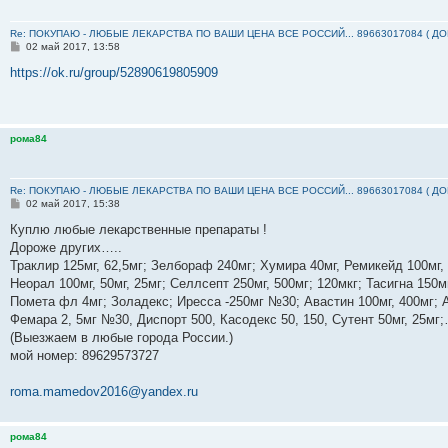
Re: ПОКУПАЮ - ЛЮБЫЕ ЛЕКАРСТВА ПО ВАШИ ЦЕНА ВСЕ РОССИЙ... 89663017084 ( Д
С
02 май 2017, 13:58
о
о
https://ok.ru/group/52890619805909
б
щ
е
н
и
рома84
е
Re: ПОКУПАЮ - ЛЮБЫЕ ЛЕКАРСТВА ПО ВАШИ ЦЕНА ВСЕ РОССИЙ... 89663017084 ( Д
С
02 май 2017, 15:38
о
о
Куплю любые лекарственные препараты !
б
Дороже других…..
щ
е
Траклир 125мг, 62,5мг; Зелбораф 240мг; Хумира 40мг, Ремикейд 100мг,
н
Неорал 100мг, 50мг, 25мг; Селлсепт 250мг, 500мг; 120мкг; Тасигна 150м
и
е
Помета фл 4мг; Золадекс; Иресса -250мг №30; Авастин 100мг, 400мг; А
Фемара 2, 5мг №30, Диспорт 500, Касодекс 50, 150, Сутент 50мг, 25м
(Выезжаем в любые города России.)
мой номер: ‪89629573727‬
roma.mamedov2016@yandex.ru
рома84