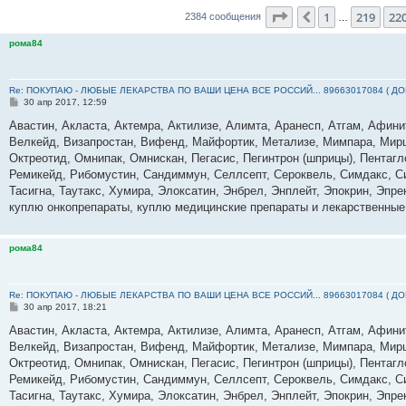
Страница
221
из
23
1
219
22
Пред.
2384 сообщения
…
рома84
Re: ПОКУПАЮ - ЛЮБЫЕ ЛЕКАРСТВА ПО ВАШИ ЦЕНА ВСЕ РОССИЙ... 89663017084 ( Д
С
30 апр 2017, 12:59
о
о
Авастин, Акласта, Актемра, Актилизе, Алимта, Аранесп, Атгам, Афин
б
Велкейд, Визапростан, Вифенд, Майфортик, Метализе, Мимпара, Мирц
щ
е
Октреотид, Омнипак, Омнискан, Пегасис, Пегинтрон (шприцы), Пентагл
н
Ремикейд, Рибомустин, Сандиммун, Селлсепт, Сероквель, Симдакс, Сим
и
е
Тасигна, Таутакс, Хумира, Элоксатин, Энбрел, Энплейт, Эпокрин, Эпр
куплю онкопрепараты, куплю медицинские препараты и лекарственные
рома84
Re: ПОКУПАЮ - ЛЮБЫЕ ЛЕКАРСТВА ПО ВАШИ ЦЕНА ВСЕ РОССИЙ... 89663017084 ( Д
С
30 апр 2017, 18:21
о
о
Авастин, Акласта, Актемра, Актилизе, Алимта, Аранесп, Атгам, Афин
б
Велкейд, Визапростан, Вифенд, Майфортик, Метализе, Мимпара, Мирц
щ
е
Октреотид, Омнипак, Омнискан, Пегасис, Пегинтрон (шприцы), Пентагл
н
Ремикейд, Рибомустин, Сандиммун, Селлсепт, Сероквель, Симдакс, Сим
и
е
Тасигна, Таутакс, Хумира, Элоксатин, Энбрел, Энплейт, Эпокрин, Эпр