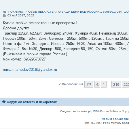
Re: ПОКУПАЮ - ЛЮБЫЕ ЛЕКАРСТВА ПО ВАШИ ЦЕНА ВСЕ РОССИЙ... 89663017084 ( Д
С
03 май 2017, 06:22
о
о
Куплю любые лекарственные препараты !
б
Дороже других…..
щ
е
Траклир 125мг, 62,5мг; Зелбораф 240мг; Хумира 40мг, Ремикейд 100мг,
н
Неорал 100мг, 50мг, 25мг; Селлсепт 250мг, 500мг; 120мкг; Тасигна 150м
и
е
Помета фл 4мг; Золадекс; Иресса -250мг №30; Авастин 100мг, 400мг; А
Фемара 2, 5мг №30, Диспорт 500, Касодекс 50, 150, Сутент 50мг, 25м
(Выезжаем в любые города России.)
мой номер: ‪89629573727‬
roma.mamedov2016@yandex.ru
Страница
221
из
23
1
219
22
Пред.
2384 сообщения
…
Форум об аптеках и лекарствах
Создано на основе
phpBB
® Forum Software © ph
Моды и расширени
Time: 0.236s
| Peak Memory Usage