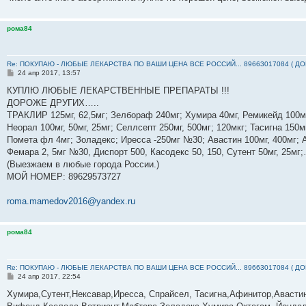
рома84
Re: ПОКУПАЮ - ЛЮБЫЕ ЛЕКАРСТВА ПО ВАШИ ЦЕНА ВСЕ РОССИЙ... 89663017084 ( Д
С
24 апр 2017, 13:57
о
о
КУПЛЮ ЛЮБЫЕ ЛЕКАРСТВЕННЫЕ ПРЕПАРАТЫ !!!
б
ДОРОЖЕ ДРУГИХ…..
щ
е
ТРАКЛИР 125мг, 62,5мг; Зелбораф 240мг; Хумира 40мг, Ремикейд 100мг
н
Неорал 100мг, 50мг, 25мг; Селлсепт 250мг, 500мг; 120мкг; Тасигна 150м
и
е
Помета фл 4мг; Золадекс; Иресса -250мг №30; Авастин 100мг, 400мг; А
Фемара 2, 5мг №30, Диспорт 500, Касодекс 50, 150, Сутент 50мг, 25м
(Выезжаем в любые города России.)
МОЙ НОМЕР: ‪89629573727‬
roma.mamedov2016@yandex.ru
рома84
Re: ПОКУПАЮ - ЛЮБЫЕ ЛЕКАРСТВА ПО ВАШИ ЦЕНА ВСЕ РОССИЙ... 89663017084 ( Д
С
24 апр 2017, 22:54
о
о
Хумира,Сутент,Нексавар,Иресса, Спрайсел, Тасигна,Афинитор,Авасти
б