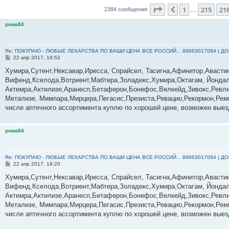
Страница
217
из
23
1
215
21
Пред.
2384 сообщения
…
рома84
Re: ПОКУПАЮ - ЛЮБЫЕ ЛЕКАРСТВА ПО ВАШИ ЦЕНА ВСЕ РОССИЙ... 89663017084 ( Д
С
22 апр 2017, 16:52
о
о
Хумира,Сутент,Нексавар,Иресса, Спрайсел, Тасигна,Афинитор,Авасти
б
Вифенд,Кселода,Вотриент,Мабтера,Золадекс,Хумира,Октагам, Йондал
щ
е
Актемра,Актилизе,Аранесп,Бетаферон,Бонефос,Велкейд,Зивокс,Ревли
н
Метализе, Мимпара,Мирцера,Пегасис,Презиста,Ревацио,Рекормон,Реми
и
е
числе аптечного ассортимента куплю по хорошей цене, возможен выез
рома84
Re: ПОКУПАЮ - ЛЮБЫЕ ЛЕКАРСТВА ПО ВАШИ ЦЕНА ВСЕ РОССИЙ... 89663017084 ( Д
С
22 апр 2017, 18:20
о
о
Хумира,Сутент,Нексавар,Иресса, Спрайсел, Тасигна,Афинитор,Авасти
б
Вифенд,Кселода,Вотриент,Мабтера,Золадекс,Хумира,Октагам, Йондал
щ
е
Актемра,Актилизе,Аранесп,Бетаферон,Бонефос,Велкейд,Зивокс,Ревли
н
Метализе, Мимпара,Мирцера,Пегасис,Презиста,Ревацио,Рекормон,Реми
и
е
числе аптечного ассортимента куплю по хорошей цене, возможен выез