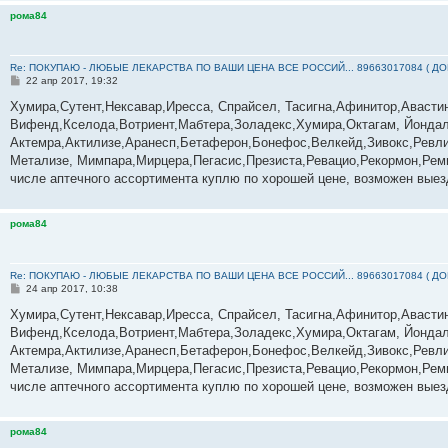
рома84
Re: ПОКУПАЮ - ЛЮБЫЕ ЛЕКАРСТВА ПО ВАШИ ЦЕНА ВСЕ РОССИЙ... 89663017084 ( Д
С
22 апр 2017, 19:32
о
о
Хумира,Сутент,Нексавар,Иресса, Спрайсел, Тасигна,Афинитор,Авасти
б
Вифенд,Кселода,Вотриент,Мабтера,Золадекс,Хумира,Октагам, Йондал
щ
е
Актемра,Актилизе,Аранесп,Бетаферон,Бонефос,Велкейд,Зивокс,Ревли
н
Метализе, Мимпара,Мирцера,Пегасис,Презиста,Ревацио,Рекормон,Реми
и
е
числе аптечного ассортимента куплю по хорошей цене, возможен выез
рома84
Re: ПОКУПАЮ - ЛЮБЫЕ ЛЕКАРСТВА ПО ВАШИ ЦЕНА ВСЕ РОССИЙ... 89663017084 ( Д
С
24 апр 2017, 10:38
о
о
Хумира,Сутент,Нексавар,Иресса, Спрайсел, Тасигна,Афинитор,Авасти
б
Вифенд,Кселода,Вотриент,Мабтера,Золадекс,Хумира,Октагам, Йондал
щ
е
Актемра,Актилизе,Аранесп,Бетаферон,Бонефос,Велкейд,Зивокс,Ревли
н
Метализе, Мимпара,Мирцера,Пегасис,Презиста,Ревацио,Рекормон,Реми
и
е
числе аптечного ассортимента куплю по хорошей цене, возможен выез
рома84