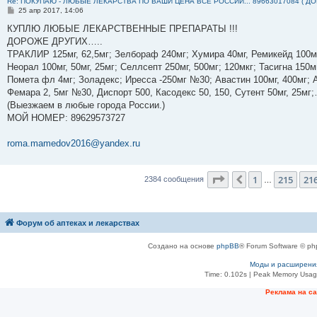
Re: ПОКУПАЮ - ЛЮБЫЕ ЛЕКАРСТВА ПО ВАШИ ЦЕНА ВСЕ РОССИЙ... 89663017084 ( Д
С
25 апр 2017, 14:06
о
о
КУПЛЮ ЛЮБЫЕ ЛЕКАРСТВЕННЫЕ ПРЕПАРАТЫ !!!
б
ДОРОЖЕ ДРУГИХ…..
щ
е
ТРАКЛИР 125мг, 62,5мг; Зелбораф 240мг; Хумира 40мг, Ремикейд 100мг
н
Неорал 100мг, 50мг, 25мг; Селлсепт 250мг, 500мг; 120мкг; Тасигна 150м
и
е
Помета фл 4мг; Золадекс; Иресса -250мг №30; Авастин 100мг, 400мг; А
Фемара 2, 5мг №30, Диспорт 500, Касодекс 50, 150, Сутент 50мг, 25м
(Выезжаем в любые города России.)
МОЙ НОМЕР: ‪89629573727‬
roma.mamedov2016@yandex.ru
Страница
217
из
23
1
215
21
Пред.
2384 сообщения
…
Форум об аптеках и лекарствах
Создано на основе
phpBB
® Forum Software © ph
Моды и расширени
Time: 0.102s
| Peak Memory Usage
Рeклама на с