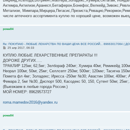
Вифенд,Кселода,Вотриент,Мабтера,Золадекс,Хумира,Октагам, Йондал
щ
е
Актемра,Актилизе,Аранесп,Бетаферон,Бонефос,Велкейд,Зивокс,Ревли
н
Метализе, Мимпара,Мирцера,Пегасис,Презиста,Ревацио,Рекормон,Реми
и
е
числе аптечного ассортимента куплю по хорошей цене, возможен выез
рома84
Re: ПОКУПАЮ - ЛЮБЫЕ ЛЕКАРСТВА ПО ВАШИ ЦЕНА ВСЕ РОССИЙ... 89663017084 ( Д
С
25 апр 2017, 06:33
о
о
КУПЛЮ ЛЮБЫЕ ЛЕКАРСТВЕННЫЕ ПРЕПАРАТЫ !!!
б
ДОРОЖЕ ДРУГИХ…..
щ
е
ТРАКЛИР 125мг, 62,5мг; Зелбораф 240мг; Хумира 40мг, Ремикейд 100мг
н
Неорал 100мг, 50мг, 25мг; Селлсепт 250мг, 500мг; 120мкг; Тасигна 150м
и
е
Помета фл 4мг; Золадекс; Иресса -250мг №30; Авастин 100мг, 400мг; А
Фемара 2, 5мг №30, Диспорт 500, Касодекс 50, 150, Сутент 50мг, 25м
(Выезжаем в любые города России.)
МОЙ НОМЕР: ‪89629573727‬
roma.mamedov2016@yandex.ru
рома84