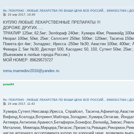
Re: ПОКУПАЮ - ЛЮБЫЕ ЛЕКАРСТВА ПО ВАШИ ЦЕНА ВСЕ РОССИЙ... 89663017084 ( Д
С
24 апр 2017, 10:40
о
о
КУПЛЮ ЛЮБЫЕ ЛЕКАРСТВЕННЫЕ ПРЕПАРАТЫ !!!
б
ДОРОЖЕ ДРУГИХ…..
щ
е
ТРАКЛИР 125мг, 62,5мг; Зелбораф 240мг; Хумира 40мг, Ремикейд 100мг
н
Неорал 100мг, 50мг, 25мг; Селлсепт 250мг, 500мг; 120мкг; Тасигна 150м
и
е
Помета фл 4мг; Золадекс; Иресса -250мг №30; Авастин 100мг, 400мг; А
Фемара 2, 5мг №30, Диспорт 500, Касодекс 50, 150, Сутент 50мг, 25м
(Выезжаем в любые города России.)
МОЙ НОМЕР: ‪89629573727‬
roma.mamedov2016@yandex.ru
рома84
Re: ПОКУПАЮ - ЛЮБЫЕ ЛЕКАРСТВА ПО ВАШИ ЦЕНА ВСЕ РОССИЙ... 89663017084 ( Д
С
24 апр 2017, 11:42
о
о
Хумира,Сутент,Нексавар,Иресса, Спрайсел, Тасигна,Афинитор,Авасти
б
Вифенд,Кселода,Вотриент,Мабтера,Золадекс,Хумира,Октагам, Йондал
щ
е
Актемра,Актилизе,Аранесп,Бетаферон,Бонефос,Велкейд,Зивокс,Ревли
н
Метализе, Мимпара,Мирцера,Пегасис,Презиста,Ревацио,Рекормон,Реми
и
е
числе аптечного ассортимента куплю по хорошей цене, возможен выез