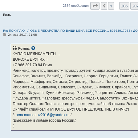
Страница
208
из
23
1
206
20
Пред.
2384 сообщения
…
Гость
Re: ПОКУПАЮ - ЛЮБЫЕ ЛЕКАРСТВА ПО ВАШИ ЦЕНА ВСЕ РОССИЙ... 89663017084 ( Д
С
24 мар 2017, 21:08
о
о
б
Ромаа:
щ
е
КУПЛЮ МЕДИКАМЕНТЫ....
н
ДОРОЖЕ ДРУГИХ !!!
и
е
‪+7 966 301 70 84‬ Рома
Ремикейд, калетру, презисту, труваду ,сутент хумира зомета тутабин
Бонефос, Вальцит, Велкейд, , Вотриент, Неорал, Герцептин, Гливек, Зи
Мирцера, Майфортик, Октагам, Октреотид, Пегасис, Пегие трон, Пента
Рибомустин, Сандиммун, Селлсепт, Симдакс, Симулект, Спрайсел, Сутен
Фемара, Флудара, ХумираНексавар Ревлимид Герцептин Алимта Авас
Флудара Зитига Фазлодекс Треосульфан медак Сандостатин Эксиджад
Таксотер Октагам Пегасис пегинтрон рекормон тайверб тасигна Элок
Энплейт спрайсел И МНОГОЕ ДРУГОЕ ПРЕДЛОЖЕНИЕ В ЛИЧКУ!
/
roma.mamedov2016@yandex.ru
/
(Выезжаем в любые города России.)
[