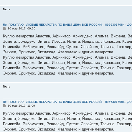
е
Гость
Re: ПОКУПАЮ - ЛЮБЫЕ ЛЕКАРСТВА ПО ВАШИ ЦЕНА ВСЕ РОССИЙ... 89663017084 ( Д
С
30 мар 2017, 09:26
о
о
Куплю лекарства Авастин, Афинитор, Аримидекс, Алимта, Вифенд, Вен
б
Зомета, Золадекс, Зитига, Иресса, Излита, Йондалис , Копаксон, Ксал
щ
е
Ремикейд, Рибомустин, Револейд, Сутент, Спрайсел, Тасигна, Траклир,
н
Энбрел, Эрбитукс, Эксиджад, Фазлодекс и другие лекарства.
и
е
Куплю лекарства Авастин, Афинитор, Аримидекс, Алимта, Вифенд, Вен
Зомета, Золадекс, Зитига, Иресса, Излита, Йондалис , Копаксон, Ксал
Ремикейд, Рибомустин, Револейд, Сутент, Спрайсел, Тасигна, Траклир,
Энбрел, Эрбитукс, Эксиджад, Фазлодекс и другие лекарства.
Гость
Re: ПОКУПАЮ - ЛЮБЫЕ ЛЕКАРСТВА ПО ВАШИ ЦЕНА ВСЕ РОССИЙ... 89663017084 ( Д
С
30 мар 2017, 11:09
о
о
Куплю лекарства Авастин, Афинитор, Аримидекс, Алимта, Вифенд, Вен
б
Зомета, Золадекс, Зитига, Иресса, Излита, Йондалис , Копаксон, Ксал
щ
е
Ремикейд, Рибомустин, Револейд, Сутент, Спрайсел, Тасигна, Траклир,
н
Энбрел, Эрбитукс, Эксиджад, Фазлодекс и другие лекарства.
и