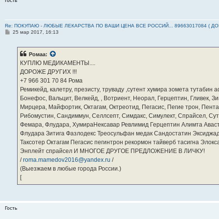
Гость
Re: ПОКУПАЮ - ЛЮБЫЕ ЛЕКАРСТВА ПО ВАШИ ЦЕНА ВСЕ РОССИЙ... 89663017084 ( Д
С
25 мар 2017, 16:13
о
о
б
Ромаа:
щ
е
КУПЛЮ МЕДИКАМЕНТЫ....
н
ДОРОЖЕ ДРУГИХ !!!
и
е
‪+7 966 301 70 84‬ Рома
Ремикейд, калетру, презисту, труваду ,сутент хумира зомета тутабин
Бонефос, Вальцит, Велкейд, , Вотриент, Неорал, Герцептин, Гливек, Зи
Мирцера, Майфортик, Октагам, Октреотид, Пегасис, Пегие трон, Пента
Рибомустин, Сандиммун, Селлсепт, Симдакс, Симулект, Спрайсел, Сутен
Фемара, Флудара, ХумираНексавар Ревлимид Герцептин Алимта Авас
Флудара Зитига Фазлодекс Треосульфан медак Сандостатин Эксиджад
Таксотер Октагам Пегасис пегинтрон рекормон тайверб тасигна Элок
Энплейт спрайсел И МНОГОЕ ДРУГОЕ ПРЕДЛОЖЕНИЕ В ЛИЧКУ!
/
roma.mamedov2016@yandex.ru
/
(Выезжаем в любые города России.)
[
Гость