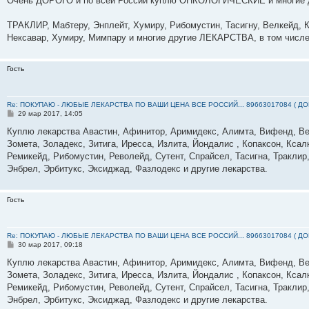
Очень ДОРОГО и по всей России куплю ОНКОЛОГИЧЕСКИЕ и многие
б
щ
е
ТРАКЛИР, Мабтеру, Энплейт, Хумиру, Рибомустин, Тасигну, Велкейд, К
н
Нексавар, Хумиру, Мимпару и многие другие ЛЕКАРСТВА, в том числе
и
е
Гость
Re: ПОКУПАЮ - ЛЮБЫЕ ЛЕКАРСТВА ПО ВАШИ ЦЕНА ВСЕ РОССИЙ... 89663017084 ( Д
С
29 мар 2017, 14:05
о
о
Куплю лекарства Авастин, Афинитор, Аримидекс, Алимта, Вифенд, Вен
б
Зомета, Золадекс, Зитига, Иресса, Излита, Йондалис , Копаксон, Ксал
щ
е
Ремикейд, Рибомустин, Револейд, Сутент, Спрайсел, Тасигна, Траклир,
н
Энбрел, Эрбитукс, Эксиджад, Фазлодекс и другие лекарства.
и
е
Гость
Re: ПОКУПАЮ - ЛЮБЫЕ ЛЕКАРСТВА ПО ВАШИ ЦЕНА ВСЕ РОССИЙ... 89663017084 ( Д
С
30 мар 2017, 09:18
о
о
Куплю лекарства Авастин, Афинитор, Аримидекс, Алимта, Вифенд, Вен
б
Зомета, Золадекс, Зитига, Иресса, Излита, Йондалис , Копаксон, Ксал
щ
е
Ремикейд, Рибомустин, Револейд, Сутент, Спрайсел, Тасигна, Траклир,
н
Энбрел, Эрбитукс, Эксиджад, Фазлодекс и другие лекарства.
и