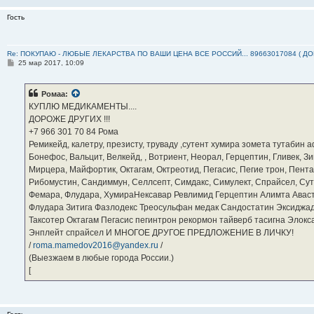
Гость
Re: ПОКУПАЮ - ЛЮБЫЕ ЛЕКАРСТВА ПО ВАШИ ЦЕНА ВСЕ РОССИЙ... 89663017084 ( Д
С
25 мар 2017, 10:09
о
о
б
Ромаа:
щ
е
КУПЛЮ МЕДИКАМЕНТЫ....
н
ДОРОЖЕ ДРУГИХ !!!
и
е
‪+7 966 301 70 84‬ Рома
Ремикейд, калетру, презисту, труваду ,сутент хумира зомета тутабин
Бонефос, Вальцит, Велкейд, , Вотриент, Неорал, Герцептин, Гливек, Зи
Мирцера, Майфортик, Октагам, Октреотид, Пегасис, Пегие трон, Пента
Рибомустин, Сандиммун, Селлсепт, Симдакс, Симулект, Спрайсел, Сутен
Фемара, Флудара, ХумираНексавар Ревлимид Герцептин Алимта Авас
Флудара Зитига Фазлодекс Треосульфан медак Сандостатин Эксиджад
Таксотер Октагам Пегасис пегинтрон рекормон тайверб тасигна Элок
Энплейт спрайсел И МНОГОЕ ДРУГОЕ ПРЕДЛОЖЕНИЕ В ЛИЧКУ!
/
roma.mamedov2016@yandex.ru
/
(Выезжаем в любые города России.)
[