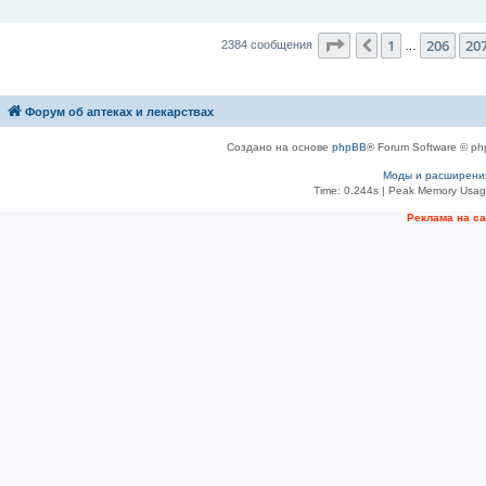
е
Страница
208
из
23
1
206
20
Пред.
2384 сообщения
…
Форум об аптеках и лекарствах
Создано на основе
phpBB
® Forum Software © ph
Моды и расширени
Time: 0.244s
| Peak Memory Usage
Рeклама на с