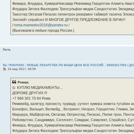
Фемара, Флудара, ХумираНексавар Ревлимид Герцептин Алимта Авас
Флудара Зитига Фазлодекс Треосульфан медак Сандостатин Эксиджад
Таксотер Октагам Пегасис пегинтрон рекормон тайверб тасигна Элок
Энплейт спрайсел И МНОГОЕ ДРУГОЕ ПРЕДЛОЖЕНИЕ В ЛИЧКУ!
/
roma.mamedov2016@yandex.ru
/
(Выезжаем в любые города России.)
Гость
Re: ПОКУПАЮ - ЛЮБЫЕ ЛЕКАРСТВА ПО ВАШИ ЦЕНА ВСЕ РОССИЙ... 89663017084 ( Д
С
24 мар 2017, 09:59
о
о
б
Ромаа:
щ
е
КУПЛЮ МЕДИКАМЕНТЫ....
н
ДОРОЖЕ ДРУГИХ !!!
и
е
‪+7 966 301 70 84‬ Рома
Ремикейд, калетру, презисту, труваду ,сутент хумира зомета тутабин
Бонефос, Вальцит, Велкейд, , Вотриент, Неорал, Герцептин, Гливек, Зи
Мирцера, Майфортик, Октагам, Октреотид, Пегасис, Пегие трон, Пента
Рибомустин, Сандиммун, Селлсепт, Симдакс, Симулект, Спрайсел, Сутен
Фемара, Флудара, ХумираНексавар Ревлимид Герцептин Алимта Авас
Флудара Зитига Фазлодекс Треосульфан медак Сандостатин Эксиджад