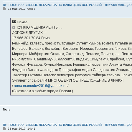
Re: ПОКУПАЮ - ЛЮБЫЕ ЛЕКАРСТВА ПО ВАШИ ЦЕНА ВСЕ РОССИЙ... 89663017084 ( Д
С
23 мар 2017, 06:58
о
о
б
Ромаа:
щ
е
КУПЛЮ МЕДИКАМЕНТЫ....
н
ДОРОЖЕ ДРУГИХ !!!
и
е
‪+7 966 301 70 84‬ Рома
Ремикейд, калетру, презисту, труваду ,сутент хумира зомета тутабин
Бонефос, Вальцит, Велкейд, , Вотриент, Неорал, Герцептин, Гливек, Зи
Мирцера, Майфортик, Октагам, Октреотид, Пегасис, Пегие трон, Пента
Рибомустин, Сандиммун, Селлсепт, Симдакс, Симулект, Спрайсел, Сутен
Фемара, Флудара, ХумираНексавар Ревлимид Герцептин Алимта Авас
Флудара Зитига Фазлодекс Треосульфан медак Сандостатин Эксиджад
Таксотер Октагам Пегасис пегинтрон рекормон тайверб тасигна Элок
Энплейт спрайсел И МНОГОЕ ДРУГОЕ ПРЕДЛОЖЕНИЕ В ЛИЧКУ!
/
roma.mamedov2016@yandex.ru
/
(Выезжаем в любые города России.)
Гость
Re: ПОКУПАЮ - ЛЮБЫЕ ЛЕКАРСТВА ПО ВАШИ ЦЕНА ВСЕ РОССИЙ... 89663017084 ( Д
С
23 мар 2017, 14:41
о