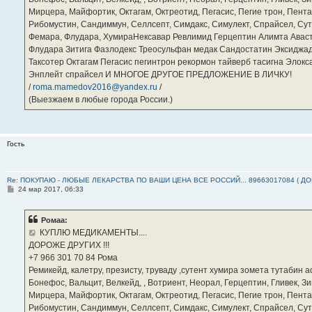
Мирцера, Майфортик, Октагам, Октреотид, Пегасис, Пегие трон, Пента
Рибомустин, Сандиммун, Селлсепт, Симдакс, Симулект, Спрайсел, Сутен
Фемара, Флудара, ХумираНексавар Ревлимид Герцептин Алимта Авас
Флудара Зитига Фазлодекс Треосульфан медак Сандостатин Эксиджад
Таксотер Октагам Пегасис пегинтрон рекормон тайверб тасигна Элок
Энплейт спрайсел И МНОГОЕ ДРУГОЕ ПРЕДЛОЖЕНИЕ В ЛИЧКУ!
/
roma.mamedov2016@yandex.ru
/
(Выезжаем в любые города России.)
Гость
Re: ПОКУПАЮ - ЛЮБЫЕ ЛЕКАРСТВА ПО ВАШИ ЦЕНА ВСЕ РОССИЙ... 89663017084 ( Д
С
24 мар 2017, 06:33
о
о
б
Ромаа:
щ
е
КУПЛЮ МЕДИКАМЕНТЫ....
н
ДОРОЖЕ ДРУГИХ !!!
и
е
‪+7 966 301 70 84‬ Рома
Ремикейд, калетру, презисту, труваду ,сутент хумира зомета тутабин
Бонефос, Вальцит, Велкейд, , Вотриент, Неорал, Герцептин, Гливек, Зи
Мирцера, Майфортик, Октагам, Октреотид, Пегасис, Пегие трон, Пента
Рибомустин, Сандиммун, Селлсепт, Симдакс, Симулект, Спрайсел, Сутен