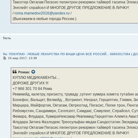
Таксотер Октагам Пегасис пегинтрон рекормон тайверб тасигна Элок
Энплейт спрайсел И МНОГОЕ ДРУГОЕ ПРЕДЛОЖЕНИЕ В ЛИЧКУ!
/
roma.mamedov2016@yandex.ru
/
(Выезжаем в любые города России.)
Гость
Re: ПОКУПАЮ - ЛЮБЫЕ ЛЕКАРСТВА ПО ВАШИ ЦЕНА ВСЕ РОССИЙ... 89663017084 ( Д
С
24 мар 2017, 13:38
о
о
б
Ромаа:
щ
е
КУПЛЮ МЕДИКАМЕНТЫ....
н
ДОРОЖЕ ДРУГИХ !!!
и
е
‪+7 966 301 70 84‬ Рома
Ремикейд, калетру, презисту, труваду ,сутент хумира зомета тутабин
Бонефос, Вальцит, Велкейд, , Вотриент, Неорал, Герцептин, Гливек, Зи
Мирцера, Майфортик, Октагам, Октреотид, Пегасис, Пегие трон, Пента
Рибомустин, Сандиммун, Селлсепт, Симдакс, Симулект, Спрайсел, Сутен
Фемара, Флудара, ХумираНексавар Ревлимид Герцептин Алимта Авас
Флудара Зитига Фазлодекс Треосульфан медак Сандостатин Эксиджад
Таксотер Октагам Пегасис пегинтрон рекормон тайверб тасигна Элок
Энплейт спрайсел И МНОГОЕ ДРУГОЕ ПРЕДЛОЖЕНИЕ В ЛИЧКУ!