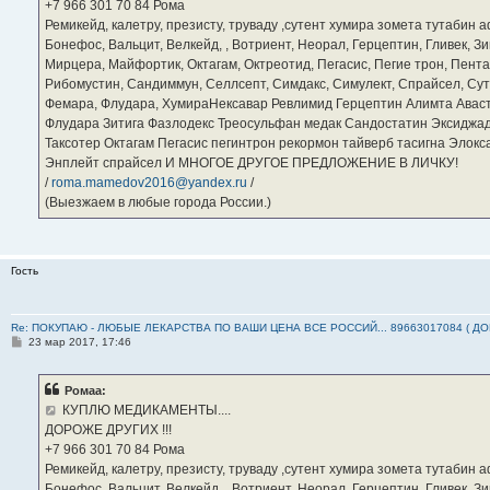
е
‪+7 966 301 70 84‬ Рома
Ремикейд, калетру, презисту, труваду ,сутент хумира зомета тутабин
Бонефос, Вальцит, Велкейд, , Вотриент, Неорал, Герцептин, Гливек, Зи
Мирцера, Майфортик, Октагам, Октреотид, Пегасис, Пегие трон, Пента
Рибомустин, Сандиммун, Селлсепт, Симдакс, Симулект, Спрайсел, Сутен
Фемара, Флудара, ХумираНексавар Ревлимид Герцептин Алимта Авас
Флудара Зитига Фазлодекс Треосульфан медак Сандостатин Эксиджад
Таксотер Октагам Пегасис пегинтрон рекормон тайверб тасигна Элок
Энплейт спрайсел И МНОГОЕ ДРУГОЕ ПРЕДЛОЖЕНИЕ В ЛИЧКУ!
/
roma.mamedov2016@yandex.ru
/
(Выезжаем в любые города России.)
Гость
Re: ПОКУПАЮ - ЛЮБЫЕ ЛЕКАРСТВА ПО ВАШИ ЦЕНА ВСЕ РОССИЙ... 89663017084 ( Д
С
23 мар 2017, 17:46
о
о
б
Ромаа:
щ
е
КУПЛЮ МЕДИКАМЕНТЫ....
н
ДОРОЖЕ ДРУГИХ !!!
и
е
‪+7 966 301 70 84‬ Рома
Ремикейд, калетру, презисту, труваду ,сутент хумира зомета тутабин
Бонефос, Вальцит, Велкейд, , Вотриент, Неорал, Герцептин, Гливек, Зи