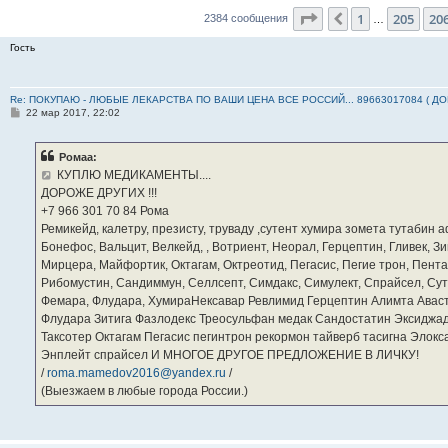
Страница
207
из
23
1
205
20
Пред.
2384 сообщения
…
Гость
Re: ПОКУПАЮ - ЛЮБЫЕ ЛЕКАРСТВА ПО ВАШИ ЦЕНА ВСЕ РОССИЙ... 89663017084 ( Д
С
22 мар 2017, 22:02
о
о
б
Ромаа:
щ
е
КУПЛЮ МЕДИКАМЕНТЫ....
н
ДОРОЖЕ ДРУГИХ !!!
и
е
‪+7 966 301 70 84‬ Рома
Ремикейд, калетру, презисту, труваду ,сутент хумира зомета тутабин
Бонефос, Вальцит, Велкейд, , Вотриент, Неорал, Герцептин, Гливек, Зи
Мирцера, Майфортик, Октагам, Октреотид, Пегасис, Пегие трон, Пента
Рибомустин, Сандиммун, Селлсепт, Симдакс, Симулект, Спрайсел, Сутен
Фемара, Флудара, ХумираНексавар Ревлимид Герцептин Алимта Авас
Флудара Зитига Фазлодекс Треосульфан медак Сандостатин Эксиджад
Таксотер Октагам Пегасис пегинтрон рекормон тайверб тасигна Элок
Энплейт спрайсел И МНОГОЕ ДРУГОЕ ПРЕДЛОЖЕНИЕ В ЛИЧКУ!
/
roma.mamedov2016@yandex.ru
/
(Выезжаем в любые города России.)