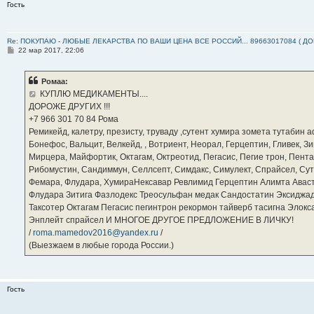
Гость
Re: ПОКУПАЮ - ЛЮБЫЕ ЛЕКАРСТВА ПО ВАШИ ЦЕНА ВСЕ РОССИЙ... 89663017084 ( Д
С
22 мар 2017, 22:06
о
о
б
Ромаа:
щ
е
КУПЛЮ МЕДИКАМЕНТЫ....
н
ДОРОЖЕ ДРУГИХ !!!
и
е
‪+7 966 301 70 84‬ Рома
Ремикейд, калетру, презисту, труваду ,сутент хумира зомета тутабин
Бонефос, Вальцит, Велкейд, , Вотриент, Неорал, Герцептин, Гливек, Зи
Мирцера, Майфортик, Октагам, Октреотид, Пегасис, Пегие трон, Пента
Рибомустин, Сандиммун, Селлсепт, Симдакс, Симулект, Спрайсел, Сутен
Фемара, Флудара, ХумираНексавар Ревлимид Герцептин Алимта Авас
Флудара Зитига Фазлодекс Треосульфан медак Сандостатин Эксиджад
Таксотер Октагам Пегасис пегинтрон рекормон тайверб тасигна Элок
Энплейт спрайсел И МНОГОЕ ДРУГОЕ ПРЕДЛОЖЕНИЕ В ЛИЧКУ!
/
roma.mamedov2016@yandex.ru
/
(Выезжаем в любые города России.)
Гость