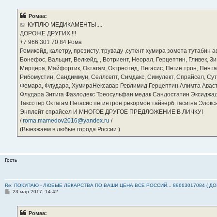
о
б
Ромаа:
щ
е
КУПЛЮ МЕДИКАМЕНТЫ....
н
ДОРОЖЕ ДРУГИХ !!!
и
е
‪+7 966 301 70 84‬ Рома
Ремикейд, калетру, презисту, труваду ,сутент хумира зомета тутабин
Бонефос, Вальцит, Велкейд, , Вотриент, Неорал, Герцептин, Гливек, Зи
Мирцера, Майфортик, Октагам, Октреотид, Пегасис, Пегие трон, Пента
Рибомустин, Сандиммун, Селлсепт, Симдакс, Симулект, Спрайсел, Сутен
Фемара, Флудара, ХумираНексавар Ревлимид Герцептин Алимта Авас
Флудара Зитига Фазлодекс Треосульфан медак Сандостатин Эксиджад
Таксотер Октагам Пегасис пегинтрон рекормон тайверб тасигна Элок
Энплейт спрайсел И МНОГОЕ ДРУГОЕ ПРЕДЛОЖЕНИЕ В ЛИЧКУ!
/
roma.mamedov2016@yandex.ru
/
(Выезжаем в любые города России.)
Гость
Re: ПОКУПАЮ - ЛЮБЫЕ ЛЕКАРСТВА ПО ВАШИ ЦЕНА ВСЕ РОССИЙ... 89663017084 ( Д
С
23 мар 2017, 14:42
о
о
б
Ромаа:
щ