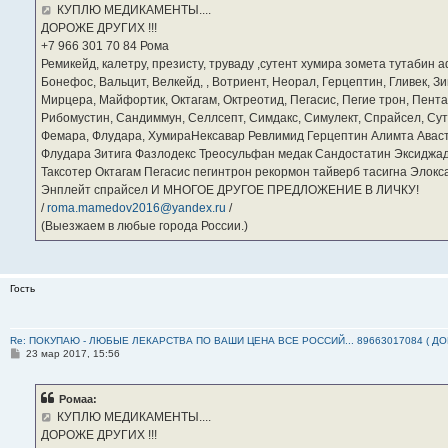
е
КУПЛЮ МЕДИКАМЕНТЫ....
н
ДОРОЖЕ ДРУГИХ !!!
и
е
‪+7 966 301 70 84‬ Рома
Ремикейд, калетру, презисту, труваду ,сутент хумира зомета тутабин
Бонефос, Вальцит, Велкейд, , Вотриент, Неорал, Герцептин, Гливек, Зи
Мирцера, Майфортик, Октагам, Октреотид, Пегасис, Пегие трон, Пента
Рибомустин, Сандиммун, Селлсепт, Симдакс, Симулект, Спрайсел, Сутен
Фемара, Флудара, ХумираНексавар Ревлимид Герцептин Алимта Авас
Флудара Зитига Фазлодекс Треосульфан медак Сандостатин Эксиджад
Таксотер Октагам Пегасис пегинтрон рекормон тайверб тасигна Элок
Энплейт спрайсел И МНОГОЕ ДРУГОЕ ПРЕДЛОЖЕНИЕ В ЛИЧКУ!
/
roma.mamedov2016@yandex.ru
/
(Выезжаем в любые города России.)
Гость
Re: ПОКУПАЮ - ЛЮБЫЕ ЛЕКАРСТВА ПО ВАШИ ЦЕНА ВСЕ РОССИЙ... 89663017084 ( Д
С
23 мар 2017, 15:56
о
о
б
Ромаа:
щ
е
КУПЛЮ МЕДИКАМЕНТЫ....
н
ДОРОЖЕ ДРУГИХ !!!
и