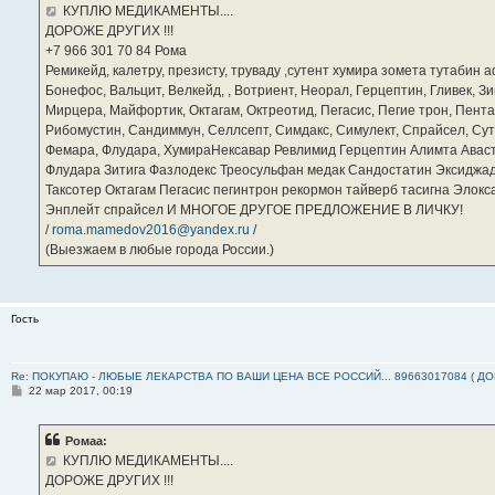
е
КУПЛЮ МЕДИКАМЕНТЫ....
н
ДОРОЖЕ ДРУГИХ !!!
и
е
‪+7 966 301 70 84‬ Рома
Ремикейд, калетру, презисту, труваду ,сутент хумира зомета тутабин
Бонефос, Вальцит, Велкейд, , Вотриент, Неорал, Герцептин, Гливек, Зи
Мирцера, Майфортик, Октагам, Октреотид, Пегасис, Пегие трон, Пента
Рибомустин, Сандиммун, Селлсепт, Симдакс, Симулект, Спрайсел, Сутен
Фемара, Флудара, ХумираНексавар Ревлимид Герцептин Алимта Авас
Флудара Зитига Фазлодекс Треосульфан медак Сандостатин Эксиджад
Таксотер Октагам Пегасис пегинтрон рекормон тайверб тасигна Элок
Энплейт спрайсел И МНОГОЕ ДРУГОЕ ПРЕДЛОЖЕНИЕ В ЛИЧКУ!
/
roma.mamedov2016@yandex.ru
/
(Выезжаем в любые города России.)
Гость
Re: ПОКУПАЮ - ЛЮБЫЕ ЛЕКАРСТВА ПО ВАШИ ЦЕНА ВСЕ РОССИЙ... 89663017084 ( Д
С
22 мар 2017, 00:19
о
о
б
Ромаа:
щ
е
КУПЛЮ МЕДИКАМЕНТЫ....
н
ДОРОЖЕ ДРУГИХ !!!
и