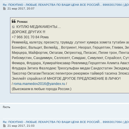
Re: ПОКУПАЮ - ЛЮБЫЕ ЛЕКАРСТВА ПО ВАШИ ЦЕНА ВСЕ РОССИЙ... 89663017084 ( Д
С
21 мар 2017, 20:07
о
о
б
Ромаа:
щ
е
КУПЛЮ МЕДИКАМЕНТЫ....
н
ДОРОЖЕ ДРУГИХ !!!
и
е
‪+7 966 301 70 84‬ Рома
Ремикейд, калетру, презисту, труваду ,сутент хумира зомета тутабин
Бонефос, Вальцит, Велкейд, , Вотриент, Неорал, Герцептин, Гливек, Зи
Мирцера, Майфортик, Октагам, Октреотид, Пегасис, Пегие трон, Пента
Рибомустин, Сандиммун, Селлсепт, Симдакс, Симулект, Спрайсел, Сутен
Фемара, Флудара, ХумираНексавар Ревлимид Герцептин Алимта Авас
Флудара Зитига Фазлодекс Треосульфан медак Сандостатин Эксиджад
Таксотер Октагам Пегасис пегинтрон рекормон тайверб тасигна Элок
Энплейт спрайсел И МНОГОЕ ДРУГОЕ ПРЕДЛОЖЕНИЕ В ЛИЧКУ!
/
roma.mamedov2016@yandex.ru
/
(Выезжаем в любые города России.)
Гость
Re: ПОКУПАЮ - ЛЮБЫЕ ЛЕКАРСТВА ПО ВАШИ ЦЕНА ВСЕ РОССИЙ... 89663017084 ( Д
С
21 мар 2017, 21:03
о