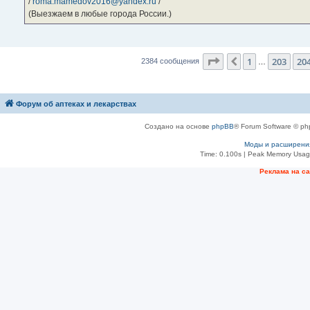
/
roma.mamedov2016@yandex.ru
/
(Выезжаем в любые города России.)
Страница
205
из
23
1
203
20
Пред.
2384 сообщения
…
Форум об аптеках и лекарствах
Создано на основе
phpBB
® Forum Software © ph
Моды и расширени
Time: 0.100s
| Peak Memory Usage
Рeклама на с