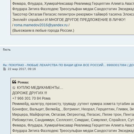
Фемара, Флудара, ХумираНексавар Ревлимид Герцептин Алимта Авас
Флудара Зитига Фазлодекс Треосульфан медак Сандостатин Эксиджад
Таксотер Октагам Пегасис пегинтрон рекормон тайверб тасигна Элок
Энплейт спрайсел И МНОГОЕ ДРУГОЕ ПРЕДЛОЖЕНИЕ В ЛИЧКУ!
/
roma.mamedov2016@yandex.ru
/
(Выезжаем в любые города России.)
Гость
Re: ПОКУПАЮ - ЛЮБЫЕ ЛЕКАРСТВА ПО ВАШИ ЦЕНА ВСЕ РОССИЙ... 89663017084 ( Д
С
22 мар 2017, 09:16
о
о
б
Ромаа:
щ
е
КУПЛЮ МЕДИКАМЕНТЫ....
н
ДОРОЖЕ ДРУГИХ !!!
и
е
‪+7 966 301 70 84‬ Рома
Ремикейд, калетру, презисту, труваду ,сутент хумира зомета тутабин
Бонефос, Вальцит, Велкейд, , Вотриент, Неорал, Герцептин, Гливек, Зи
Мирцера, Майфортик, Октагам, Октреотид, Пегасис, Пегие трон, Пента
Рибомустин, Сандиммун, Селлсепт, Симдакс, Симулект, Спрайсел, Сутен
Фемара, Флудара, ХумираНексавар Ревлимид Герцептин Алимта Авас
Флудара Зитига Фазлодекс Треосульфан медак Сандостатин Эксиджад