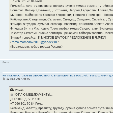
е
‪+7 966 301 70 84‬ Рома
Ремикейд, калетру, презисту, труваду ,сутент хумира зомета тутабин
Бонефос, Вальцит, Велкейд, , Вотриент, Неорал, Герцептин, Гливек, Зи
Мирцера, Майфортик, Октагам, Октреотид, Пегасис, Пегие трон, Пента
Рибомустин, Сандиммун, Селлсепт, Симдакс, Симулект, Спрайсел, Сутен
Фемара, Флудара, ХумираНексавар Ревлимид Герцептин Алимта Авас
Флудара Зитига Фазлодекс Треосульфан медак Сандостатин Эксиджад
Таксотер Октагам Пегасис пегинтрон рекормон тайверб тасигна Элок
Энплейт спрайсел И МНОГОЕ ДРУГОЕ ПРЕДЛОЖЕНИЕ В ЛИЧКУ!
/
roma.mamedov2016@yandex.ru
/
(Выезжаем в любые города России.)
Гость
Re: ПОКУПАЮ - ЛЮБЫЕ ЛЕКАРСТВА ПО ВАШИ ЦЕНА ВСЕ РОССИЙ... 89663017084 ( Д
С
22 мар 2017, 05:02
о
о
б
Ромаа:
щ
е
КУПЛЮ МЕДИКАМЕНТЫ....
н
ДОРОЖЕ ДРУГИХ !!!
и
е
‪+7 966 301 70 84‬ Рома
Ремикейд, калетру, презисту, труваду ,сутент хумира зомета тутабин
Бонефос, Вальцит, Велкейд, , Вотриент, Неорал, Герцептин, Гливек, Зи