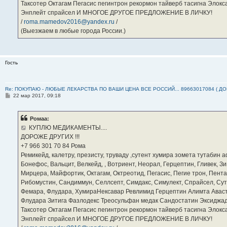
Таксотер Октагам Пегасис пегинтрон рекормон тайверб тасигна Элок
Энплейт спрайсел И МНОГОЕ ДРУГОЕ ПРЕДЛОЖЕНИЕ В ЛИЧКУ!
/
roma.mamedov2016@yandex.ru
/
(Выезжаем в любые города России.)
Гость
Re: ПОКУПАЮ - ЛЮБЫЕ ЛЕКАРСТВА ПО ВАШИ ЦЕНА ВСЕ РОССИЙ... 89663017084 ( Д
С
22 мар 2017, 09:18
о
о
б
Ромаа:
щ
е
КУПЛЮ МЕДИКАМЕНТЫ....
н
ДОРОЖЕ ДРУГИХ !!!
и
е
‪+7 966 301 70 84‬ Рома
Ремикейд, калетру, презисту, труваду ,сутент хумира зомета тутабин
Бонефос, Вальцит, Велкейд, , Вотриент, Неорал, Герцептин, Гливек, Зи
Мирцера, Майфортик, Октагам, Октреотид, Пегасис, Пегие трон, Пента
Рибомустин, Сандиммун, Селлсепт, Симдакс, Симулект, Спрайсел, Сутен
Фемара, Флудара, ХумираНексавар Ревлимид Герцептин Алимта Авас
Флудара Зитига Фазлодекс Треосульфан медак Сандостатин Эксиджад
Таксотер Октагам Пегасис пегинтрон рекормон тайверб тасигна Элок
Энплейт спрайсел И МНОГОЕ ДРУГОЕ ПРЕДЛОЖЕНИЕ В ЛИЧКУ!