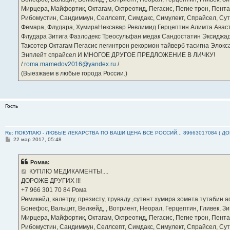
Мирцера, Майфортик, Октагам, Октреотид, Пегасис, Пегие трон, Пента
Рибомустин, Сандиммун, Селлсепт, Симдакс, Симулект, Спрайсел, Сутен
Фемара, Флудара, ХумираНексавар Ревлимид Герцептин Алимта Авас
Флудара Зитига Фазлодекс Треосульфан медак Сандостатин Эксиджад
Таксотер Октагам Пегасис пегинтрон рекормон тайверб тасигна Элок
Энплейт спрайсел И МНОГОЕ ДРУГОЕ ПРЕДЛОЖЕНИЕ В ЛИЧКУ!
/
roma.mamedov2016@yandex.ru
/
(Выезжаем в любые города России.)
Гость
Re: ПОКУПАЮ - ЛЮБЫЕ ЛЕКАРСТВА ПО ВАШИ ЦЕНА ВСЕ РОССИЙ... 89663017084 ( Д
С
22 мар 2017, 05:48
о
о
б
Ромаа:
щ
е
КУПЛЮ МЕДИКАМЕНТЫ....
н
ДОРОЖЕ ДРУГИХ !!!
и
е
‪+7 966 301 70 84‬ Рома
Ремикейд, калетру, презисту, труваду ,сутент хумира зомета тутабин
Бонефос, Вальцит, Велкейд, , Вотриент, Неорал, Герцептин, Гливек, Зи
Мирцера, Майфортик, Октагам, Октреотид, Пегасис, Пегие трон, Пента
Рибомустин, Сандиммун, Селлсепт, Симдакс, Симулект, Спрайсел, Сутен