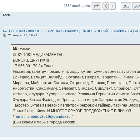
Страница
205
из
23
1
203
20
Пред.
2384 сообщения
…
Гость
Re: ПОКУПАЮ - ЛЮБЫЕ ЛЕКАРСТВА ПО ВАШИ ЦЕНА ВСЕ РОССИЙ... 89663017084 ( Д
С
21 мар 2017, 19:21
о
о
б
Ромаа:
щ
е
КУПЛЮ МЕДИКАМЕНТЫ....
н
ДОРОЖЕ ДРУГИХ !!!
и
е
‪+7 966 301 70 84‬ Рома
Ремикейд, калетру, презисту, труваду ,сутент хумира зомета тутабин
Бонефос, Вальцит, Велкейд, , Вотриент, Неорал, Герцептин, Гливек, Зи
Мирцера, Майфортик, Октагам, Октреотид, Пегасис, Пегие трон, Пента
Рибомустин, Сандиммун, Селлсепт, Симдакс, Симулект, Спрайсел, Сутен
Фемара, Флудара, ХумираНексавар Ревлимид Герцептин Алимта Авас
Флудара Зитига Фазлодекс Треосульфан медак Сандостатин Эксиджад
Таксотер Октагам Пегасис пегинтрон рекормон тайверб тасигна Элок
Энплейт спрайсел И МНОГОЕ ДРУГОЕ ПРЕДЛОЖЕНИЕ В ЛИЧКУ!
/
roma.mamedov2016@yandex.ru
/
(Выезжаем в любые города России.)