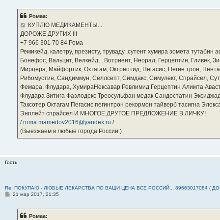
о
б
Ромаа:
щ
е
КУПЛЮ МЕДИКАМЕНТЫ....
н
ДОРОЖЕ ДРУГИХ !!!
и
е
‪+7 966 301 70 84‬ Рома
Ремикейд, калетру, презисту, труваду ,сутент хумира зомета тутабин
Бонефос, Вальцит, Велкейд, , Вотриент, Неорал, Герцептин, Гливек, Зи
Мирцера, Майфортик, Октагам, Октреотид, Пегасис, Пегие трон, Пента
Рибомустин, Сандиммун, Селлсепт, Симдакс, Симулект, Спрайсел, Сутен
Фемара, Флудара, ХумираНексавар Ревлимид Герцептин Алимта Авас
Флудара Зитига Фазлодекс Треосульфан медак Сандостатин Эксиджад
Таксотер Октагам Пегасис пегинтрон рекормон тайверб тасигна Элок
Энплейт спрайсел И МНОГОЕ ДРУГОЕ ПРЕДЛОЖЕНИЕ В ЛИЧКУ!
/
roma.mamedov2016@yandex.ru
/
(Выезжаем в любые города России.)
Гость
Re: ПОКУПАЮ - ЛЮБЫЕ ЛЕКАРСТВА ПО ВАШИ ЦЕНА ВСЕ РОССИЙ... 89663017084 ( Д
С
21 мар 2017, 21:35
о
о
б
Ромаа:
щ