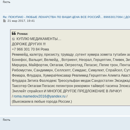
Гость
Re: ПОКУПАЮ - ЛЮБЫЕ ЛЕКАРСТВА ПО ВАШИ ЦЕНА ВСЕ РОССИЙ... 89663017084 ( Д
С
21 мар 2017, 19:41
о
о
б
Ромаа:
щ
е
КУПЛЮ МЕДИКАМЕНТЫ....
н
ДОРОЖЕ ДРУГИХ !!!
и
е
‪+7 966 301 70 84‬ Рома
Ремикейд, калетру, презисту, труваду ,сутент хумира зомета тутабин
Бонефос, Вальцит, Велкейд, , Вотриент, Неорал, Герцептин, Гливек, Зи
Мирцера, Майфортик, Октагам, Октреотид, Пегасис, Пегие трон, Пента
Рибомустин, Сандиммун, Селлсепт, Симдакс, Симулект, Спрайсел, Сутен
Фемара, Флудара, ХумираНексавар Ревлимид Герцептин Алимта Авас
Флудара Зитига Фазлодекс Треосульфан медак Сандостатин Эксиджад
Таксотер Октагам Пегасис пегинтрон рекормон тайверб тасигна Элок
Энплейт спрайсел И МНОГОЕ ДРУГОЕ ПРЕДЛОЖЕНИЕ В ЛИЧКУ!
/
roma.mamedov2016@yandex.ru
/
(Выезжаем в любые города России.)
Гость