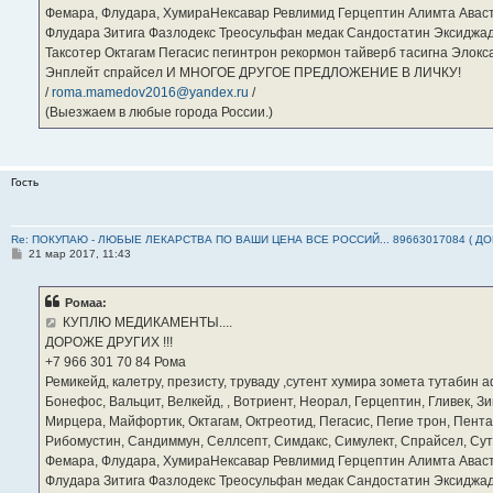
Фемара, Флудара, ХумираНексавар Ревлимид Герцептин Алимта Авас
Флудара Зитига Фазлодекс Треосульфан медак Сандостатин Эксиджад
Таксотер Октагам Пегасис пегинтрон рекормон тайверб тасигна Элок
Энплейт спрайсел И МНОГОЕ ДРУГОЕ ПРЕДЛОЖЕНИЕ В ЛИЧКУ!
/
roma.mamedov2016@yandex.ru
/
(Выезжаем в любые города России.)
Гость
Re: ПОКУПАЮ - ЛЮБЫЕ ЛЕКАРСТВА ПО ВАШИ ЦЕНА ВСЕ РОССИЙ... 89663017084 ( Д
С
21 мар 2017, 11:43
о
о
б
Ромаа:
щ
е
КУПЛЮ МЕДИКАМЕНТЫ....
н
ДОРОЖЕ ДРУГИХ !!!
и
е
‪+7 966 301 70 84‬ Рома
Ремикейд, калетру, презисту, труваду ,сутент хумира зомета тутабин
Бонефос, Вальцит, Велкейд, , Вотриент, Неорал, Герцептин, Гливек, Зи
Мирцера, Майфортик, Октагам, Октреотид, Пегасис, Пегие трон, Пента
Рибомустин, Сандиммун, Селлсепт, Симдакс, Симулект, Спрайсел, Сутен
Фемара, Флудара, ХумираНексавар Ревлимид Герцептин Алимта Авас
Флудара Зитига Фазлодекс Треосульфан медак Сандостатин Эксиджад