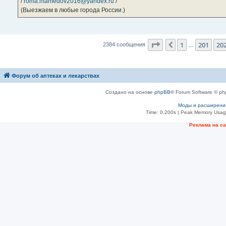
/
roma.mamedov2016@yandex.ru
/
(Выезжаем в любые города России.)
Страница
203
из
23
1
201
20
Пред.
2384 сообщения
…
Форум об аптеках и лекарствах
Создано на основе
phpBB
® Forum Software © ph
Моды и расширени
Time: 0.200s
| Peak Memory Usage
Рeклама на с