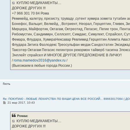
е
КУПЛЮ МЕДИКАМЕНТЫ....
н
ДОРОЖЕ ДРУГИХ !!!
и
е
‪+7 966 301 70 84‬ Рома
Ремикейд, калетру, презисту, труваду ,сутент хумира зомета тутабин
Бонефос, Вальцит, Велкейд, , Вотриент, Неорал, Герцептин, Гливек, Зи
Мирцера, Майфортик, Октагам, Октреотид, Пегасис, Пегие трон, Пента
Рибомустин, Сандиммун, Селлсепт, Симдакс, Симулект, Спрайсел, Сутен
Фемара, Флудара, ХумираНексавар Ревлимид Герцептин Алимта Авас
Флудара Зитига Фазлодекс Треосульфан медак Сандостатин Эксиджад
Таксотер Октагам Пегасис пегинтрон рекормон тайверб тасигна Элок
Энплейт спрайсел И МНОГОЕ ДРУГОЕ ПРЕДЛОЖЕНИЕ В ЛИЧКУ!
/
roma.mamedov2016@yandex.ru
/
(Выезжаем в любые города России.)
Гость
Re: ПОКУПАЮ - ЛЮБЫЕ ЛЕКАРСТВА ПО ВАШИ ЦЕНА ВСЕ РОССИЙ... 89663017084 ( Д
С
21 мар 2017, 10:43
о
о
б
Ромаа:
щ
е
КУПЛЮ МЕДИКАМЕНТЫ....
н
ДОРОЖЕ ДРУГИХ !!!
и