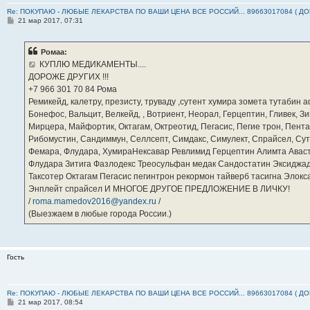
Re: ПОКУПАЮ - ЛЮБЫЕ ЛЕКАРСТВА ПО ВАШИ ЦЕНА ВСЕ РОССИЙ... 89663017084 ( Д
С
21 мар 2017, 07:31
о
о
б
Ромаа:
щ
е
КУПЛЮ МЕДИКАМЕНТЫ....
н
ДОРОЖЕ ДРУГИХ !!!
и
е
‪+7 966 301 70 84‬ Рома
Ремикейд, калетру, презисту, труваду ,сутент хумира зомета тутабин
Бонефос, Вальцит, Велкейд, , Вотриент, Неорал, Герцептин, Гливек, Зи
Мирцера, Майфортик, Октагам, Октреотид, Пегасис, Пегие трон, Пента
Рибомустин, Сандиммун, Селлсепт, Симдакс, Симулект, Спрайсел, Сутен
Фемара, Флудара, ХумираНексавар Ревлимид Герцептин Алимта Авас
Флудара Зитига Фазлодекс Треосульфан медак Сандостатин Эксиджад
Таксотер Октагам Пегасис пегинтрон рекормон тайверб тасигна Элок
Энплейт спрайсел И МНОГОЕ ДРУГОЕ ПРЕДЛОЖЕНИЕ В ЛИЧКУ!
/
roma.mamedov2016@yandex.ru
/
(Выезжаем в любые города России.)
Гость
Re: ПОКУПАЮ - ЛЮБЫЕ ЛЕКАРСТВА ПО ВАШИ ЦЕНА ВСЕ РОССИЙ... 89663017084 ( Д
С
21 мар 2017, 08:54
о