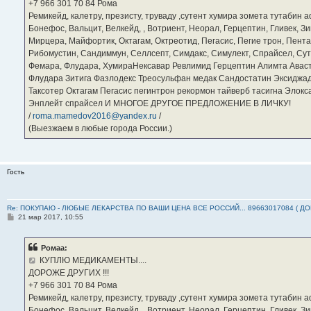
е
‪+7 966 301 70 84‬ Рома
Ремикейд, калетру, презисту, труваду ,сутент хумира зомета тутабин
Бонефос, Вальцит, Велкейд, , Вотриент, Неорал, Герцептин, Гливек, Зи
Мирцера, Майфортик, Октагам, Октреотид, Пегасис, Пегие трон, Пента
Рибомустин, Сандиммун, Селлсепт, Симдакс, Симулект, Спрайсел, Сутен
Фемара, Флудара, ХумираНексавар Ревлимид Герцептин Алимта Авас
Флудара Зитига Фазлодекс Треосульфан медак Сандостатин Эксиджад
Таксотер Октагам Пегасис пегинтрон рекормон тайверб тасигна Элок
Энплейт спрайсел И МНОГОЕ ДРУГОЕ ПРЕДЛОЖЕНИЕ В ЛИЧКУ!
/
roma.mamedov2016@yandex.ru
/
(Выезжаем в любые города России.)
Гость
Re: ПОКУПАЮ - ЛЮБЫЕ ЛЕКАРСТВА ПО ВАШИ ЦЕНА ВСЕ РОССИЙ... 89663017084 ( Д
С
21 мар 2017, 10:55
о
о
б
Ромаа:
щ
е
КУПЛЮ МЕДИКАМЕНТЫ....
н
ДОРОЖЕ ДРУГИХ !!!
и
е
‪+7 966 301 70 84‬ Рома
Ремикейд, калетру, презисту, труваду ,сутент хумира зомета тутабин
Бонефос, Вальцит, Велкейд, , Вотриент, Неорал, Герцептин, Гливек, Зи