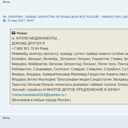
Гость
Re: ПОКУПАЮ - ЛЮБЫЕ ЛЕКАРСТВА ПО ВАШИ ЦЕНА ВСЕ РОССИЙ... 89663017084 ( Д
С
21 мар 2017, 04:07
о
о
б
Ромаа:
щ
е
КУПЛЮ МЕДИКАМЕНТЫ....
н
ДОРОЖЕ ДРУГИХ !!!
и
е
‪+7 966 301 70 84‬ Рома
Ремикейд, калетру, презисту, труваду ,сутент хумира зомета тутабин
Бонефос, Вальцит, Велкейд, , Вотриент, Неорал, Герцептин, Гливек, Зи
Мирцера, Майфортик, Октагам, Октреотид, Пегасис, Пегие трон, Пента
Рибомустин, Сандиммун, Селлсепт, Симдакс, Симулект, Спрайсел, Сутен
Фемара, Флудара, ХумираНексавар Ревлимид Герцептин Алимта Авас
Флудара Зитига Фазлодекс Треосульфан медак Сандостатин Эксиджад
Таксотер Октагам Пегасис пегинтрон рекормон тайверб тасигна Элок
Энплейт спрайсел И МНОГОЕ ДРУГОЕ ПРЕДЛОЖЕНИЕ В ЛИЧКУ!
/
roma.mamedov2016@yandex.ru
/
(Выезжаем в любые города России.)
Гость