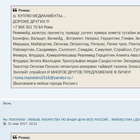
о
б
Ромаа:
щ
е
КУПЛЮ МЕДИКАМЕНТЫ....
н
ДОРОЖЕ ДРУГИХ !!!
и
е
‪+7 966 301 70 84‬ Рома
Ремикейд, калетру, презисту, труваду ,сутент хумира зомета тутабин
Бонефос, Вальцит, Велкейд, , Вотриент, Неорал, Герцептин, Гливек, Зи
Мирцера, Майфортик, Октагам, Октреотид, Пегасис, Пегие трон, Пента
Рибомустин, Сандиммун, Селлсепт, Симдакс, Симулект, Спрайсел, Сутен
Фемара, Флудара, ХумираНексавар Ревлимид Герцептин Алимта Авас
Флудара Зитига Фазлодекс Треосульфан медак Сандостатин Эксиджад
Таксотер Октагам Пегасис пегинтрон рекормон тайверб тасигна Элок
Энплейт спрайсел И МНОГОЕ ДРУГОЕ ПРЕДЛОЖЕНИЕ В ЛИЧКУ!
/
roma.mamedov2016@yandex.ru
/
(Выезжаем в любые города России.)
Гость
Re: ПОКУПАЮ - ЛЮБЫЕ ЛЕКАРСТВА ПО ВАШИ ЦЕНА ВСЕ РОССИЙ... 89663017084 ( Д
С
21 мар 2017, 10:11
о
о
б
Ромаа:
щ