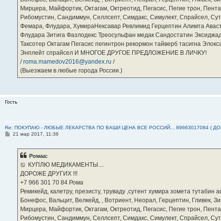
Мирцера, Майфортик, Октагам, Октреотид, Пегасис, Пегие трон, Пента
Рибомустин, Сандиммун, Селлсепт, Симдакс, Симулект, Спрайсел, Сутен
Фемара, Флудара, ХумираНексавар Ревлимид Герцептин Алимта Авас
Флудара Зитига Фазлодекс Треосульфан медак Сандостатин Эксиджад
Таксотер Октагам Пегасис пегинтрон рекормон тайверб тасигна Элок
Энплейт спрайсел И МНОГОЕ ДРУГОЕ ПРЕДЛОЖЕНИЕ В ЛИЧКУ!
/
roma.mamedov2016@yandex.ru
/
(Выезжаем в любые города России.)
Гость
Re: ПОКУПАЮ - ЛЮБЫЕ ЛЕКАРСТВА ПО ВАШИ ЦЕНА ВСЕ РОССИЙ... 89663017084 ( Д
С
21 мар 2017, 11:36
о
о
б
Ромаа:
щ
е
КУПЛЮ МЕДИКАМЕНТЫ....
н
ДОРОЖЕ ДРУГИХ !!!
и
е
‪+7 966 301 70 84‬ Рома
Ремикейд, калетру, презисту, труваду ,сутент хумира зомета тутабин
Бонефос, Вальцит, Велкейд, , Вотриент, Неорал, Герцептин, Гливек, Зи
Мирцера, Майфортик, Октагам, Октреотид, Пегасис, Пегие трон, Пента
Рибомустин, Сандиммун, Селлсепт, Симдакс, Симулект, Спрайсел, Сутен