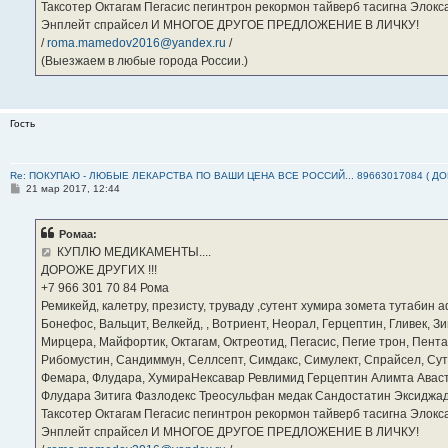
Таксотер Октагам Пегасис пегинтрон рекормон тайверб тасигна Элок
Энплейт спрайсел И МНОГОЕ ДРУГОЕ ПРЕДЛОЖЕНИЕ В ЛИЧКУ!
/
roma.mamedov2016@yandex.ru
/
(Выезжаем в любые города России.)
Гость
Re: ПОКУПАЮ - ЛЮБЫЕ ЛЕКАРСТВА ПО ВАШИ ЦЕНА ВСЕ РОССИЙ... 89663017084 ( Д
С
21 мар 2017, 12:44
о
о
б
Ромаа:
щ
е
КУПЛЮ МЕДИКАМЕНТЫ....
н
ДОРОЖЕ ДРУГИХ !!!
и
е
‪+7 966 301 70 84‬ Рома
Ремикейд, калетру, презисту, труваду ,сутент хумира зомета тутабин
Бонефос, Вальцит, Велкейд, , Вотриент, Неорал, Герцептин, Гливек, Зи
Мирцера, Майфортик, Октагам, Октреотид, Пегасис, Пегие трон, Пента
Рибомустин, Сандиммун, Селлсепт, Симдакс, Симулект, Спрайсел, Сутен
Фемара, Флудара, ХумираНексавар Ревлимид Герцептин Алимта Авас
Флудара Зитига Фазлодекс Треосульфан медак Сандостатин Эксиджад
Таксотер Октагам Пегасис пегинтрон рекормон тайверб тасигна Элок
Энплейт спрайсел И МНОГОЕ ДРУГОЕ ПРЕДЛОЖЕНИЕ В ЛИЧКУ!