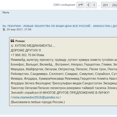
Страница
203
из
23
1
201
20
Пред.
2384 сообщения
…
Гость
Re: ПОКУПАЮ - ЛЮБЫЕ ЛЕКАРСТВА ПО ВАШИ ЦЕНА ВСЕ РОССИЙ... 89663017084 ( Д
С
20 мар 2017, 17:56
о
о
б
Ромаа:
щ
е
КУПЛЮ МЕДИКАМЕНТЫ....
н
ДОРОЖЕ ДРУГИХ !!!
и
е
‪+7 966 301 70 84‬ Рома
Ремикейд, калетру, презисту, труваду ,сутент хумира зомета тутабин
Бонефос, Вальцит, Велкейд, , Вотриент, Неорал, Герцептин, Гливек, Зи
Мирцера, Майфортик, Октагам, Октреотид, Пегасис, Пегие трон, Пента
Рибомустин, Сандиммун, Селлсепт, Симдакс, Симулект, Спрайсел, Сутен
Фемара, Флудара, ХумираНексавар Ревлимид Герцептин Алимта Авас
Флудара Зитига Фазлодекс Треосульфан медак Сандостатин Эксиджад
Таксотер Октагам Пегасис пегинтрон рекормон тайверб тасигна Элок
Энплейт спрайсел И МНОГОЕ ДРУГОЕ ПРЕДЛОЖЕНИЕ В ЛИЧКУ!
/
roma.mamedov2016@yandex.ru
/
(Выезжаем в любые города России.)