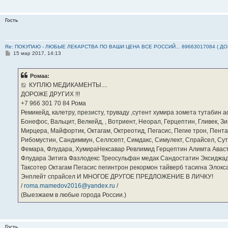
Гость
Re: ПОКУПАЮ - ЛЮБЫЕ ЛЕКАРСТВА ПО ВАШИ ЦЕНА ВСЕ РОССИЙ... 89663017084 ( Д
С
15 мар 2017, 14:13
о
о
б
Ромаа:
щ
е
КУПЛЮ МЕДИКАМЕНТЫ....
н
ДОРОЖЕ ДРУГИХ !!!
и
е
‪+7 966 301 70 84‬ Рома
Ремикейд, калетру, презисту, труваду ,сутент хумира зомета тутабин
Бонефос, Вальцит, Велкейд, , Вотриент, Неорал, Герцептин, Гливек, Зи
Мирцера, Майфортик, Октагам, Октреотид, Пегасис, Пегие трон, Пента
Рибомустин, Сандиммун, Селлсепт, Симдакс, Симулект, Спрайсел, Сутен
Фемара, Флудара, ХумираНексавар Ревлимид Герцептин Алимта Авас
Флудара Зитига Фазлодекс Треосульфан медак Сандостатин Эксиджад
Таксотер Октагам Пегасис пегинтрон рекормон тайверб тасигна Элок
Энплейт спрайсел И МНОГОЕ ДРУГОЕ ПРЕДЛОЖЕНИЕ В ЛИЧКУ!
/
roma.mamedov2016@yandex.ru
/
(Выезжаем в любые города России.)
Гость