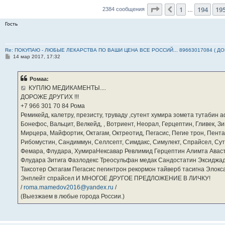
Страница
196
из
23
1
194
19
Пред.
2384 сообщения
…
Гость
Re: ПОКУПАЮ - ЛЮБЫЕ ЛЕКАРСТВА ПО ВАШИ ЦЕНА ВСЕ РОССИЙ... 89663017084 ( Д
С
14 мар 2017, 17:32
о
о
б
Ромаа:
щ
е
КУПЛЮ МЕДИКАМЕНТЫ....
н
ДОРОЖЕ ДРУГИХ !!!
и
е
‪+7 966 301 70 84‬ Рома
Ремикейд, калетру, презисту, труваду ,сутент хумира зомета тутабин
Бонефос, Вальцит, Велкейд, , Вотриент, Неорал, Герцептин, Гливек, Зи
Мирцера, Майфортик, Октагам, Октреотид, Пегасис, Пегие трон, Пента
Рибомустин, Сандиммун, Селлсепт, Симдакс, Симулект, Спрайсел, Сутен
Фемара, Флудара, ХумираНексавар Ревлимид Герцептин Алимта Авас
Флудара Зитига Фазлодекс Треосульфан медак Сандостатин Эксиджад
Таксотер Октагам Пегасис пегинтрон рекормон тайверб тасигна Элок
Энплейт спрайсел И МНОГОЕ ДРУГОЕ ПРЕДЛОЖЕНИЕ В ЛИЧКУ!
/
roma.mamedov2016@yandex.ru
/
(Выезжаем в любые города России.)