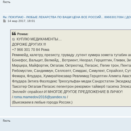
Гость
Re: ПОКУПАЮ - ЛЮБЫЕ ЛЕКАРСТВА ПО ВАШИ ЦЕНА ВСЕ РОССИЙ... 89663017084 ( Д
С
14 мар 2017, 18:01
о
о
б
Ромаа:
щ
е
КУПЛЮ МЕДИКАМЕНТЫ....
н
ДОРОЖЕ ДРУГИХ !!!
и
е
‪+7 966 301 70 84‬ Рома
Ремикейд, калетру, презисту, труваду ,сутент хумира зомета тутабин
Бонефос, Вальцит, Велкейд, , Вотриент, Неорал, Герцептин, Гливек, Зи
Мирцера, Майфортик, Октагам, Октреотид, Пегасис, Пегие трон, Пента
Рибомустин, Сандиммун, Селлсепт, Симдакс, Симулект, Спрайсел, Сутен
Фемара, Флудара, ХумираНексавар Ревлимид Герцептин Алимта Авас
Флудара Зитига Фазлодекс Треосульфан медак Сандостатин Эксиджад
Таксотер Октагам Пегасис пегинтрон рекормон тайверб тасигна Элок
Энплейт спрайсел И МНОГОЕ ДРУГОЕ ПРЕДЛОЖЕНИЕ В ЛИЧКУ!
/
roma.mamedov2016@yandex.ru
/
(Выезжаем в любые города России.)
Гость