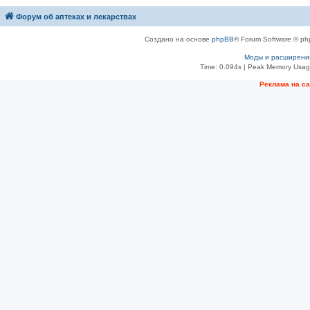
Форум об аптеках и лекарствах
Создано на основе
phpBB
® Forum Software © ph
Моды и расширени
Time: 0.094s
| Peak Memory Usage
Рeклама на с