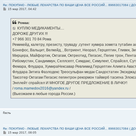
Re: ПОКУПАЮ - ЛЮБЫЕ ЛЕКАРСТВА ПО ВАШИ ЦЕНА ВСЕ РОССИЙ... 89663017084 ( Д
С
15 мар 2017, 04:42
о
о
б
Ромаа:
щ
е
КУПЛЮ МЕДИКАМЕНТЫ....
н
ДОРОЖЕ ДРУГИХ !!!
и
е
‪+7 966 301 70 84‬ Рома
Ремикейд, калетру, презисту, труваду ,сутент хумира зомета тутабин
Бонефос, Вальцит, Велкейд, , Вотриент, Неорал, Герцептин, Гливек, Зи
Мирцера, Майфортик, Октагам, Октреотид, Пегасис, Пегие трон, Пента
Рибомустин, Сандиммун, Селлсепт, Симдакс, Симулект, Спрайсел, Сутен
Фемара, Флудара, ХумираНексавар Ревлимид Герцептин Алимта Авас
Флудара Зитига Фазлодекс Треосульфан медак Сандостатин Эксиджад
Таксотер Октагам Пегасис пегинтрон рекормон тайверб тасигна Элок
Энплейт спрайсел И МНОГОЕ ДРУГОЕ ПРЕДЛОЖЕНИЕ В ЛИЧКУ!
/
roma.mamedov2016@yandex.ru
/
(Выезжаем в любые города России.)
Гость
Re: ПОКУПАЮ - ЛЮБЫЕ ЛЕКАРСТВА ПО ВАШИ ЦЕНА ВСЕ РОССИЙ... 89663017084 ( Д
С
15 мар 2017, 08:05
о