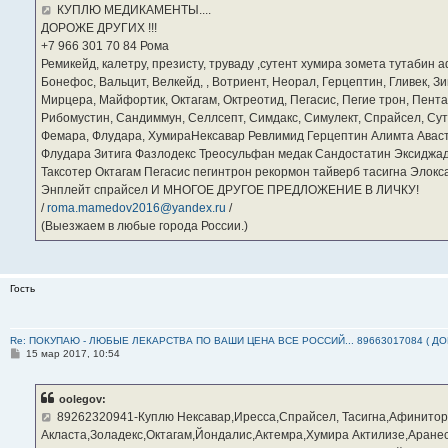
е
КУПЛЮ МЕДИКАМЕНТЫ....
н
ДОРОЖЕ ДРУГИХ !!!
и
е
‪+7 966 301 70 84‬ Рома
Ремикейд, калетру, презисту, труваду ,сутент хумира зомета тутабин
Бонефос, Вальцит, Велкейд, , Вотриент, Неорал, Герцептин, Гливек, Зи
Мирцера, Майфортик, Октагам, Октреотид, Пегасис, Пегие трон, Пента
Рибомустин, Сандиммун, Селлсепт, Симдакс, Симулект, Спрайсел, Сутен
Фемара, Флудара, ХумираНексавар Ревлимид Герцептин Алимта Авас
Флудара Зитига Фазлодекс Треосульфан медак Сандостатин Эксиджад
Таксотер Октагам Пегасис пегинтрон рекормон тайверб тасигна Элок
Энплейт спрайсел И МНОГОЕ ДРУГОЕ ПРЕДЛОЖЕНИЕ В ЛИЧКУ!
/
roma.mamedov2016@yandex.ru
/
(Выезжаем в любые города России.)
Гость
Re: ПОКУПАЮ - ЛЮБЫЕ ЛЕКАРСТВА ПО ВАШИ ЦЕНА ВСЕ РОССИЙ... 89663017084 ( Д
С
15 мар 2017, 10:54
о
о
б
oolegov:
щ
е
89262320941-Куплю Нексавар,Иресса,Спрайсел, Тасигна,Афинитор
н
Акласта,Золадекс,Октагам,Йондалис,Актемра,Хумира Актилизе,Аране
и