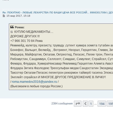
Re: ПОКУПАЮ - ЛЮБЫЕ ЛЕКАРСТВА ПО ВАШИ ЦЕНА ВСЕ РОССИЙ... 89663017084 ( Д
С
15 мар 2017, 15:18
о
о
б
Ромаа:
щ
е
КУПЛЮ МЕДИКАМЕНТЫ....
н
ДОРОЖЕ ДРУГИХ !!!
и
е
‪+7 966 301 70 84‬ Рома
Ремикейд, калетру, презисту, труваду ,сутент хумира зомета тутабин
Бонефос, Вальцит, Велкейд, , Вотриент, Неорал, Герцептин, Гливек, Зи
Мирцера, Майфортик, Октагам, Октреотид, Пегасис, Пегие трон, Пента
Рибомустин, Сандиммун, Селлсепт, Симдакс, Симулект, Спрайсел, Сутен
Фемара, Флудара, ХумираНексавар Ревлимид Герцептин Алимта Авас
Флудара Зитига Фазлодекс Треосульфан медак Сандостатин Эксиджад
Таксотер Октагам Пегасис пегинтрон рекормон тайверб тасигна Элок
Энплейт спрайсел И МНОГОЕ ДРУГОЕ ПРЕДЛОЖЕНИЕ В ЛИЧКУ!
/
roma.mamedov2016@yandex.ru
/
(Выезжаем в любые города России.)
Страница
196
из
23
1
194
19
Пред.
2384 сообщения
…