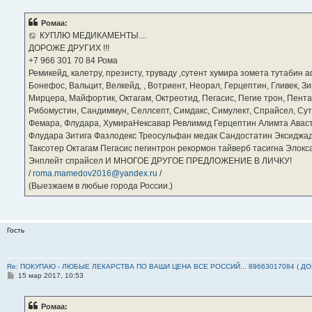
о
б
Ромаа:
щ
е
КУПЛЮ МЕДИКАМЕНТЫ....
н
ДОРОЖЕ ДРУГИХ !!!
и
е
‪+7 966 301 70 84‬ Рома
Ремикейд, калетру, презисту, труваду ,сутент хумира зомета тутабин
Бонефос, Вальцит, Велкейд, , Вотриент, Неорал, Герцептин, Гливек, Зи
Мирцера, Майфортик, Октагам, Октреотид, Пегасис, Пегие трон, Пента
Рибомустин, Сандиммун, Селлсепт, Симдакс, Симулект, Спрайсел, Сутен
Фемара, Флудара, ХумираНексавар Ревлимид Герцептин Алимта Авас
Флудара Зитига Фазлодекс Треосульфан медак Сандостатин Эксиджад
Таксотер Октагам Пегасис пегинтрон рекормон тайверб тасигна Элок
Энплейт спрайсел И МНОГОЕ ДРУГОЕ ПРЕДЛОЖЕНИЕ В ЛИЧКУ!
/
roma.mamedov2016@yandex.ru
/
(Выезжаем в любые города России.)
Гость
Re: ПОКУПАЮ - ЛЮБЫЕ ЛЕКАРСТВА ПО ВАШИ ЦЕНА ВСЕ РОССИЙ... 89663017084 ( Д
С
15 мар 2017, 10:53
о
о
б
Ромаа:
щ