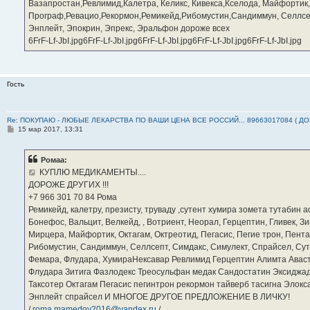
е
Вазапростан,Ревлимид,Калетра, Келикс, Кивекса,Кселода, Майфортик
Програф,Ревацио,Рекормон,Ремикейд,Рибомустин,Сандиммун, Селлсеп
Энплейт, Эпокрин, Эпрекс, Эральфон дороже всех
6FrF-Lf-JbI.jpg6FrF-Lf-JbI.jpg6FrF-Lf-JbI.jpg6FrF-Lf-JbI.jpg6FrF-Lf-JbI.jpg
Гость
Re: ПОКУПАЮ - ЛЮБЫЕ ЛЕКАРСТВА ПО ВАШИ ЦЕНА ВСЕ РОССИЙ... 89663017084 ( Д
С
15 мар 2017, 13:31
о
о
б
Ромаа:
щ
е
КУПЛЮ МЕДИКАМЕНТЫ....
н
ДОРОЖЕ ДРУГИХ !!!
и
е
‪+7 966 301 70 84‬ Рома
Ремикейд, калетру, презисту, труваду ,сутент хумира зомета тутабин
Бонефос, Вальцит, Велкейд, , Вотриент, Неорал, Герцептин, Гливек, Зи
Мирцера, Майфортик, Октагам, Октреотид, Пегасис, Пегие трон, Пента
Рибомустин, Сандиммун, Селлсепт, Симдакс, Симулект, Спрайсел, Сутен
Фемара, Флудара, ХумираНексавар Ревлимид Герцептин Алимта Авас
Флудара Зитига Фазлодекс Треосульфан медак Сандостатин Эксиджад
Таксотер Октагам Пегасис пегинтрон рекормон тайверб тасигна Элок
Энплейт спрайсел И МНОГОЕ ДРУГОЕ ПРЕДЛОЖЕНИЕ В ЛИЧКУ!
/
roma.mamedov2016@yandex.ru
/