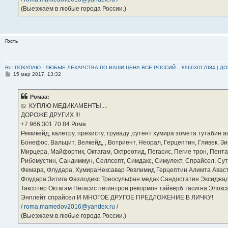
(Выезжаем в любые города России.)
Гость
Re: ПОКУПАЮ - ЛЮБЫЕ ЛЕКАРСТВА ПО ВАШИ ЦЕНА ВСЕ РОССИЙ... 89663017084 ( Д
С
15 мар 2017, 13:32
о
о
б
Ромаа:
щ
е
КУПЛЮ МЕДИКАМЕНТЫ....
н
ДОРОЖЕ ДРУГИХ !!!
и
е
‪+7 966 301 70 84‬ Рома
Ремикейд, калетру, презисту, труваду ,сутент хумира зомета тутабин
Бонефос, Вальцит, Велкейд, , Вотриент, Неорал, Герцептин, Гливек, Зи
Мирцера, Майфортик, Октагам, Октреотид, Пегасис, Пегие трон, Пента
Рибомустин, Сандиммун, Селлсепт, Симдакс, Симулект, Спрайсел, Сутен
Фемара, Флудара, ХумираНексавар Ревлимид Герцептин Алимта Авас
Флудара Зитига Фазлодекс Треосульфан медак Сандостатин Эксиджад
Таксотер Октагам Пегасис пегинтрон рекормон тайверб тасигна Элок
Энплейт спрайсел И МНОГОЕ ДРУГОЕ ПРЕДЛОЖЕНИЕ В ЛИЧКУ!
/
roma.mamedov2016@yandex.ru
/
(Выезжаем в любые города России.)