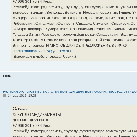
е
‪+7 966 301 70 84‬ Рома
Ремикейд, калетру, презисту, труваду ,сутент хумира зомета тутабин
Бонефос, Вальцит, Велкейд, , Вотриент, Неорал, Герцептин, Гливек, Зи
Мирцера, Майфортик, Октагам, Октреотид, Пегасис, Пегие трон, Пента
Рибомустин, Сандиммун, Селлсепт, Симдакс, Симулект, Спрайсел, Сутен
Фемара, Флудара, ХумираНексавар Ревлимид Герцептин Алимта Авас
Флудара Зитига Фазлодекс Треосульфан медак Сандостатин Эксиджад
Таксотер Октагам Пегасис пегинтрон рекормон тайверб тасигна Элок
Энплейт спрайсел И МНОГОЕ ДРУГОЕ ПРЕДЛОЖЕНИЕ В ЛИЧКУ!
/
roma.mamedov2016@yandex.ru
/
(Выезжаем в любые города России.)
Гость
Re: ПОКУПАЮ - ЛЮБЫЕ ЛЕКАРСТВА ПО ВАШИ ЦЕНА ВСЕ РОССИЙ... 89663017084 ( Д
С
14 мар 2017, 15:38
о
о
б
Ромаа:
щ
е
КУПЛЮ МЕДИКАМЕНТЫ....
н
ДОРОЖЕ ДРУГИХ !!!
и
е
‪+7 966 301 70 84‬ Рома
Ремикейд, калетру, презисту, труваду ,сутент хумира зомета тутабин
Бонефос, Вальцит, Велкейд, , Вотриент, Неорал, Герцептин, Гливек, Зи