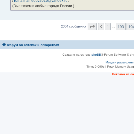
/
roma.mamedov2016@yandex.ru
/
(Выезжаем в любые города России.)
Страница
195
из
23
1
193
19
Пред.
2384 сообщения
…
Форум об аптеках и лекарствах
Создано на основе
phpBB
® Forum Software © ph
Моды и расширени
Time: 0.090s
| Peak Memory Usage
Рeклама на с