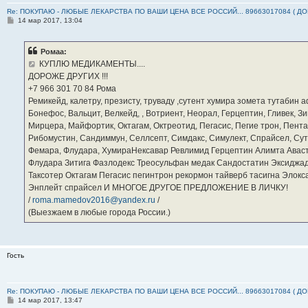
Re: ПОКУПАЮ - ЛЮБЫЕ ЛЕКАРСТВА ПО ВАШИ ЦЕНА ВСЕ РОССИЙ... 89663017084 ( Д
С
14 мар 2017, 13:04
о
о
б
Ромаа:
щ
е
КУПЛЮ МЕДИКАМЕНТЫ....
н
ДОРОЖЕ ДРУГИХ !!!
и
е
‪+7 966 301 70 84‬ Рома
Ремикейд, калетру, презисту, труваду ,сутент хумира зомета тутабин
Бонефос, Вальцит, Велкейд, , Вотриент, Неорал, Герцептин, Гливек, Зи
Мирцера, Майфортик, Октагам, Октреотид, Пегасис, Пегие трон, Пента
Рибомустин, Сандиммун, Селлсепт, Симдакс, Симулект, Спрайсел, Сутен
Фемара, Флудара, ХумираНексавар Ревлимид Герцептин Алимта Авас
Флудара Зитига Фазлодекс Треосульфан медак Сандостатин Эксиджад
Таксотер Октагам Пегасис пегинтрон рекормон тайверб тасигна Элок
Энплейт спрайсел И МНОГОЕ ДРУГОЕ ПРЕДЛОЖЕНИЕ В ЛИЧКУ!
/
roma.mamedov2016@yandex.ru
/
(Выезжаем в любые города России.)
Гость
Re: ПОКУПАЮ - ЛЮБЫЕ ЛЕКАРСТВА ПО ВАШИ ЦЕНА ВСЕ РОССИЙ... 89663017084 ( Д
С
14 мар 2017, 13:47
о