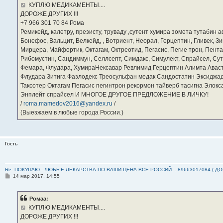
е
КУПЛЮ МЕДИКАМЕНТЫ....
н
ДОРОЖЕ ДРУГИХ !!!
и
е
‪+7 966 301 70 84‬ Рома
Ремикейд, калетру, презисту, труваду ,сутент хумира зомета тутабин
Бонефос, Вальцит, Велкейд, , Вотриент, Неорал, Герцептин, Гливек, Зи
Мирцера, Майфортик, Октагам, Октреотид, Пегасис, Пегие трон, Пента
Рибомустин, Сандиммун, Селлсепт, Симдакс, Симулект, Спрайсел, Сутен
Фемара, Флудара, ХумираНексавар Ревлимид Герцептин Алимта Авас
Флудара Зитига Фазлодекс Треосульфан медак Сандостатин Эксиджад
Таксотер Октагам Пегасис пегинтрон рекормон тайверб тасигна Элок
Энплейт спрайсел И МНОГОЕ ДРУГОЕ ПРЕДЛОЖЕНИЕ В ЛИЧКУ!
/
roma.mamedov2016@yandex.ru
/
(Выезжаем в любые города России.)
Гость
Re: ПОКУПАЮ - ЛЮБЫЕ ЛЕКАРСТВА ПО ВАШИ ЦЕНА ВСЕ РОССИЙ... 89663017084 ( Д
С
14 мар 2017, 14:55
о
о
б
Ромаа:
щ
е
КУПЛЮ МЕДИКАМЕНТЫ....
н
ДОРОЖЕ ДРУГИХ !!!
и