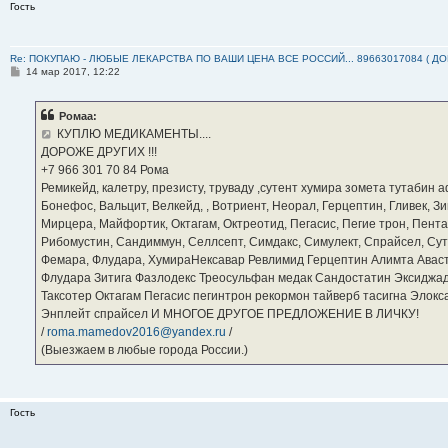
Гость
Re: ПОКУПАЮ - ЛЮБЫЕ ЛЕКАРСТВА ПО ВАШИ ЦЕНА ВСЕ РОССИЙ... 89663017084 ( Д
С
14 мар 2017, 12:22
о
о
б
Ромаа:
щ
е
КУПЛЮ МЕДИКАМЕНТЫ....
н
ДОРОЖЕ ДРУГИХ !!!
и
е
‪+7 966 301 70 84‬ Рома
Ремикейд, калетру, презисту, труваду ,сутент хумира зомета тутабин
Бонефос, Вальцит, Велкейд, , Вотриент, Неорал, Герцептин, Гливек, Зи
Мирцера, Майфортик, Октагам, Октреотид, Пегасис, Пегие трон, Пента
Рибомустин, Сандиммун, Селлсепт, Симдакс, Симулект, Спрайсел, Сутен
Фемара, Флудара, ХумираНексавар Ревлимид Герцептин Алимта Авас
Флудара Зитига Фазлодекс Треосульфан медак Сандостатин Эксиджад
Таксотер Октагам Пегасис пегинтрон рекормон тайверб тасигна Элок
Энплейт спрайсел И МНОГОЕ ДРУГОЕ ПРЕДЛОЖЕНИЕ В ЛИЧКУ!
/
roma.mamedov2016@yandex.ru
/
(Выезжаем в любые города России.)
Гость