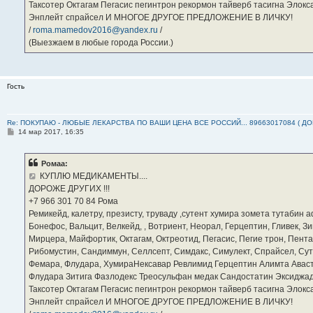
Таксотер Октагам Пегасис пегинтрон рекормон тайверб тасигна Элок
Энплейт спрайсел И МНОГОЕ ДРУГОЕ ПРЕДЛОЖЕНИЕ В ЛИЧКУ!
/
roma.mamedov2016@yandex.ru
/
(Выезжаем в любые города России.)
Гость
Re: ПОКУПАЮ - ЛЮБЫЕ ЛЕКАРСТВА ПО ВАШИ ЦЕНА ВСЕ РОССИЙ... 89663017084 ( Д
С
14 мар 2017, 16:35
о
о
б
Ромаа:
щ
е
КУПЛЮ МЕДИКАМЕНТЫ....
н
ДОРОЖЕ ДРУГИХ !!!
и
е
‪+7 966 301 70 84‬ Рома
Ремикейд, калетру, презисту, труваду ,сутент хумира зомета тутабин
Бонефос, Вальцит, Велкейд, , Вотриент, Неорал, Герцептин, Гливек, Зи
Мирцера, Майфортик, Октагам, Октреотид, Пегасис, Пегие трон, Пента
Рибомустин, Сандиммун, Селлсепт, Симдакс, Симулект, Спрайсел, Сутен
Фемара, Флудара, ХумираНексавар Ревлимид Герцептин Алимта Авас
Флудара Зитига Фазлодекс Треосульфан медак Сандостатин Эксиджад
Таксотер Октагам Пегасис пегинтрон рекормон тайверб тасигна Элок
Энплейт спрайсел И МНОГОЕ ДРУГОЕ ПРЕДЛОЖЕНИЕ В ЛИЧКУ!