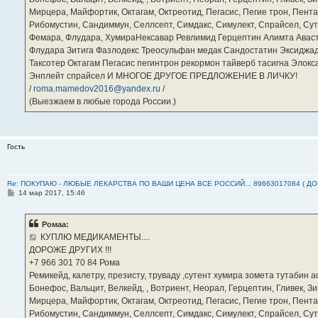
Мирцера, Майфортик, Октагам, Октреотид, Пегасис, Пегие трон, Пента
Рибомустин, Сандиммун, Селлсепт, Симдакс, Симулект, Спрайсел, Сутен
Фемара, Флудара, ХумираНексавар Ревлимид Герцептин Алимта Авас
Флудара Зитига Фазлодекс Треосульфан медак Сандостатин Эксиджад
Таксотер Октагам Пегасис пегинтрон рекормон тайверб тасигна Элок
Энплейт спрайсел И МНОГОЕ ДРУГОЕ ПРЕДЛОЖЕНИЕ В ЛИЧКУ!
/
roma.mamedov2016@yandex.ru
/
(Выезжаем в любые города России.)
Гость
Re: ПОКУПАЮ - ЛЮБЫЕ ЛЕКАРСТВА ПО ВАШИ ЦЕНА ВСЕ РОССИЙ... 89663017084 ( Д
С
14 мар 2017, 15:46
о
о
б
Ромаа:
щ
е
КУПЛЮ МЕДИКАМЕНТЫ....
н
ДОРОЖЕ ДРУГИХ !!!
и
е
‪+7 966 301 70 84‬ Рома
Ремикейд, калетру, презисту, труваду ,сутент хумира зомета тутабин
Бонефос, Вальцит, Велкейд, , Вотриент, Неорал, Герцептин, Гливек, Зи
Мирцера, Майфортик, Октагам, Октреотид, Пегасис, Пегие трон, Пента
Рибомустин, Сандиммун, Селлсепт, Симдакс, Симулект, Спрайсел, Сутен