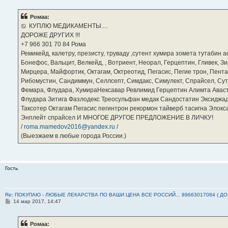
о
б
Ромаа:
щ
е
КУПЛЮ МЕДИКАМЕНТЫ....
н
ДОРОЖЕ ДРУГИХ !!!
и
е
‪+7 966 301 70 84‬ Рома
Ремикейд, калетру, презисту, труваду ,сутент хумира зомета тутабин
Бонефос, Вальцит, Велкейд, , Вотриент, Неорал, Герцептин, Гливек, Зи
Мирцера, Майфортик, Октагам, Октреотид, Пегасис, Пегие трон, Пента
Рибомустин, Сандиммун, Селлсепт, Симдакс, Симулект, Спрайсел, Сутен
Фемара, Флудара, ХумираНексавар Ревлимид Герцептин Алимта Авас
Флудара Зитига Фазлодекс Треосульфан медак Сандостатин Эксиджад
Таксотер Октагам Пегасис пегинтрон рекормон тайверб тасигна Элок
Энплейт спрайсел И МНОГОЕ ДРУГОЕ ПРЕДЛОЖЕНИЕ В ЛИЧКУ!
/
roma.mamedov2016@yandex.ru
/
(Выезжаем в любые города России.)
Гость
Re: ПОКУПАЮ - ЛЮБЫЕ ЛЕКАРСТВА ПО ВАШИ ЦЕНА ВСЕ РОССИЙ... 89663017084 ( Д
С
14 мар 2017, 14:47
о
о
б
Ромаа:
щ