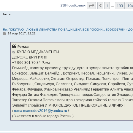
Страница
195
из
23
1
193
19
Пред.
2384 сообщения
…
Гость
Re: ПОКУПАЮ - ЛЮБЫЕ ЛЕКАРСТВА ПО ВАШИ ЦЕНА ВСЕ РОССИЙ... 89663017084 ( Д
С
14 мар 2017, 12:21
о
о
б
Ромаа:
щ
е
КУПЛЮ МЕДИКАМЕНТЫ....
н
ДОРОЖЕ ДРУГИХ !!!
и
е
‪+7 966 301 70 84‬ Рома
Ремикейд, калетру, презисту, труваду ,сутент хумира зомета тутабин
Бонефос, Вальцит, Велкейд, , Вотриент, Неорал, Герцептин, Гливек, Зи
Мирцера, Майфортик, Октагам, Октреотид, Пегасис, Пегие трон, Пента
Рибомустин, Сандиммун, Селлсепт, Симдакс, Симулект, Спрайсел, Сутен
Фемара, Флудара, ХумираНексавар Ревлимид Герцептин Алимта Авас
Флудара Зитига Фазлодекс Треосульфан медак Сандостатин Эксиджад
Таксотер Октагам Пегасис пегинтрон рекормон тайверб тасигна Элок
Энплейт спрайсел И МНОГОЕ ДРУГОЕ ПРЕДЛОЖЕНИЕ В ЛИЧКУ!
/
roma.mamedov2016@yandex.ru
/
(Выезжаем в любые города России.)