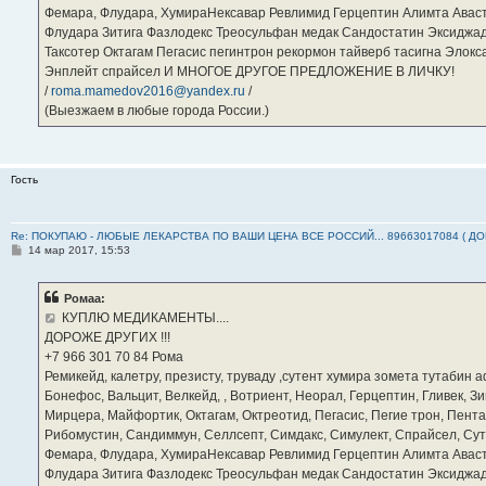
Фемара, Флудара, ХумираНексавар Ревлимид Герцептин Алимта Авас
Флудара Зитига Фазлодекс Треосульфан медак Сандостатин Эксиджад
Таксотер Октагам Пегасис пегинтрон рекормон тайверб тасигна Элок
Энплейт спрайсел И МНОГОЕ ДРУГОЕ ПРЕДЛОЖЕНИЕ В ЛИЧКУ!
/
roma.mamedov2016@yandex.ru
/
(Выезжаем в любые города России.)
Гость
Re: ПОКУПАЮ - ЛЮБЫЕ ЛЕКАРСТВА ПО ВАШИ ЦЕНА ВСЕ РОССИЙ... 89663017084 ( Д
С
14 мар 2017, 15:53
о
о
б
Ромаа:
щ
е
КУПЛЮ МЕДИКАМЕНТЫ....
н
ДОРОЖЕ ДРУГИХ !!!
и
е
‪+7 966 301 70 84‬ Рома
Ремикейд, калетру, презисту, труваду ,сутент хумира зомета тутабин
Бонефос, Вальцит, Велкейд, , Вотриент, Неорал, Герцептин, Гливек, Зи
Мирцера, Майфортик, Октагам, Октреотид, Пегасис, Пегие трон, Пента
Рибомустин, Сандиммун, Селлсепт, Симдакс, Симулект, Спрайсел, Сутен
Фемара, Флудара, ХумираНексавар Ревлимид Герцептин Алимта Авас
Флудара Зитига Фазлодекс Треосульфан медак Сандостатин Эксиджад