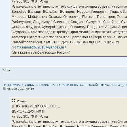
е
‪+7 966 301 70 84‬ Рома
Ремикейд, калетру, презисту, труваду ,сутент хумира зомета тутабин
Бонефос, Вальцит, Велкейд, , Вотриент, Неорал, Герцептин, Гливек, Зи
Мирцера, Майфортик, Октагам, Октреотид, Пегасис, Пегие трон, Пента
Рибомустин, Сандиммун, Селлсепт, Симдакс, Симулект, Спрайсел, Сутен
Фемара, Флудара, ХумираНексавар Ревлимид Герцептин Алимта Авас
Флудара Зитига Фазлодекс Треосульфан медак Сандостатин Эксиджад
Таксотер Октагам Пегасис пегинтрон рекормон тайверб тасигна Элок
Энплейт спрайсел И МНОГОЕ ДРУГОЕ ПРЕДЛОЖЕНИЕ В ЛИЧКУ!
/
roma.mamedov2016@yandex.ru
/
(Выезжаем в любые города России.)
Гость
Re: ПОКУПАЮ - ЛЮБЫЕ ЛЕКАРСТВА ПО ВАШИ ЦЕНА ВСЕ РОССИЙ... 89663017084 ( Д
С
08 мар 2017, 06:39
о
о
б
Ромаа:
щ
е
КУПЛЮ МЕДИКАМЕНТЫ....
н
ДОРОЖЕ ДРУГИХ !!!
и
е
‪+7 966 301 70 84‬ Рома
Ремикейд, калетру, презисту, труваду ,сутент хумира зомета тутабин
Бонефос, Вальцит, Велкейд, , Вотриент, Неорал, Герцептин, Гливек, Зи