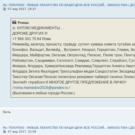
Re: ПОКУПАЮ - ЛЮБЫЕ ЛЕКАРСТВА ПО ВАШИ ЦЕНА ВСЕ РОССИЙ... 89663017084 ( Д
С
07 мар 2017, 19:37
о
о
б
Ромаа:
щ
е
КУПЛЮ МЕДИКАМЕНТЫ....
н
ДОРОЖЕ ДРУГИХ !!!
и
е
‪+7 966 301 70 84‬ Рома
Ремикейд, калетру, презисту, труваду ,сутент хумира зомета тутабин
Бонефос, Вальцит, Велкейд, , Вотриент, Неорал, Герцептин, Гливек, Зи
Мирцера, Майфортик, Октагам, Октреотид, Пегасис, Пегие трон, Пента
Рибомустин, Сандиммун, Селлсепт, Симдакс, Симулект, Спрайсел, Сутен
Фемара, Флудара, ХумираНексавар Ревлимид Герцептин Алимта Авас
Флудара Зитига Фазлодекс Треосульфан медак Сандостатин Эксиджад
Таксотер Октагам Пегасис пегинтрон рекормон тайверб тасигна Элок
Энплейт спрайсел И МНОГОЕ ДРУГОЕ ПРЕДЛОЖЕНИЕ В ЛИЧКУ!
/
roma.mamedov2016@yandex.ru
/
(Выезжаем в любые города России.)
Гость
Re: ПОКУПАЮ - ЛЮБЫЕ ЛЕКАРСТВА ПО ВАШИ ЦЕНА ВСЕ РОССИЙ... 89663017084 ( Д
С
07 мар 2017, 22:09
о