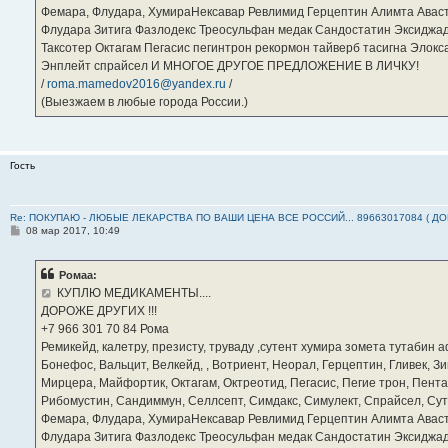
Фемара, Флудара, ХумираНексавар Ревлимид Герцептин Алимта Авас
Флудара Зитига Фазлодекс Треосульфан медак Сандостатин Эксиджад
Таксотер Октагам Пегасис пегинтрон рекормон тайверб тасигна Элок
Энплейт спрайсел И МНОГОЕ ДРУГОЕ ПРЕДЛОЖЕНИЕ В ЛИЧКУ!
/
roma.mamedov2016@yandex.ru
/
(Выезжаем в любые города России.)
Гость
Re: ПОКУПАЮ - ЛЮБЫЕ ЛЕКАРСТВА ПО ВАШИ ЦЕНА ВСЕ РОССИЙ... 89663017084 ( Д
С
08 мар 2017, 10:49
о
о
б
Ромаа:
щ
е
КУПЛЮ МЕДИКАМЕНТЫ....
н
ДОРОЖЕ ДРУГИХ !!!
и
е
‪+7 966 301 70 84‬ Рома
Ремикейд, калетру, презисту, труваду ,сутент хумира зомета тутабин
Бонефос, Вальцит, Велкейд, , Вотриент, Неорал, Герцептин, Гливек, Зи
Мирцера, Майфортик, Октагам, Октреотид, Пегасис, Пегие трон, Пента
Рибомустин, Сандиммун, Селлсепт, Симдакс, Симулект, Спрайсел, Сутен
Фемара, Флудара, ХумираНексавар Ревлимид Герцептин Алимта Авас
Флудара Зитига Фазлодекс Треосульфан медак Сандостатин Эксиджад