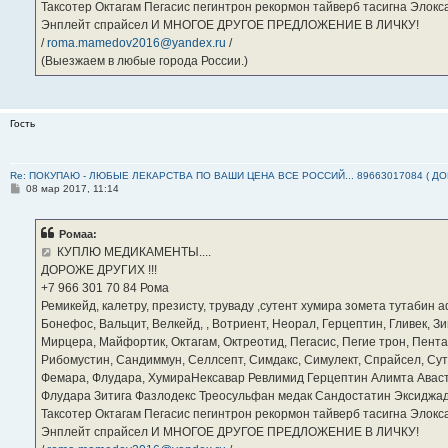
Таксотер Октагам Пегасис пегинтрон рекормон тайверб тасигна Элок
Энплейт спрайсел И МНОГОЕ ДРУГОЕ ПРЕДЛОЖЕНИЕ В ЛИЧКУ!
/
roma.mamedov2016@yandex.ru
/
(Выезжаем в любые города России.)
Гость
Re: ПОКУПАЮ - ЛЮБЫЕ ЛЕКАРСТВА ПО ВАШИ ЦЕНА ВСЕ РОССИЙ... 89663017084 ( Д
С
08 мар 2017, 11:14
о
о
б
Ромаа:
щ
е
КУПЛЮ МЕДИКАМЕНТЫ....
н
ДОРОЖЕ ДРУГИХ !!!
и
е
‪+7 966 301 70 84‬ Рома
Ремикейд, калетру, презисту, труваду ,сутент хумира зомета тутабин
Бонефос, Вальцит, Велкейд, , Вотриент, Неорал, Герцептин, Гливек, Зи
Мирцера, Майфортик, Октагам, Октреотид, Пегасис, Пегие трон, Пента
Рибомустин, Сандиммун, Селлсепт, Симдакс, Симулект, Спрайсел, Сутен
Фемара, Флудара, ХумираНексавар Ревлимид Герцептин Алимта Авас
Флудара Зитига Фазлодекс Треосульфан медак Сандостатин Эксиджад
Таксотер Октагам Пегасис пегинтрон рекормон тайверб тасигна Элок
Энплейт спрайсел И МНОГОЕ ДРУГОЕ ПРЕДЛОЖЕНИЕ В ЛИЧКУ!