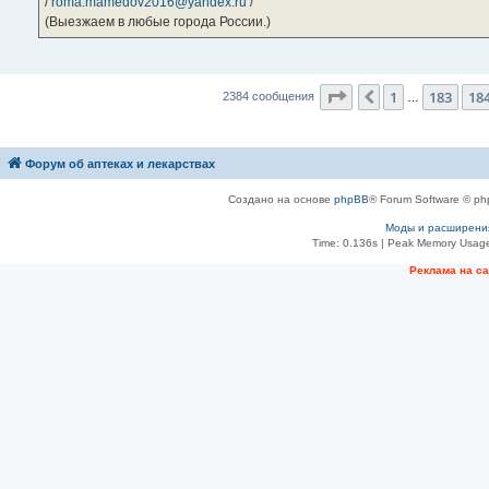
/
roma.mamedov2016@yandex.ru
/
(Выезжаем в любые города России.)
Страница
185
из
23
1
183
18
Пред.
2384 сообщения
…
Форум об аптеках и лекарствах
Создано на основе
phpBB
® Forum Software © ph
Моды и расширени
Time: 0.136s
| Peak Memory Usage
Рeклама на с