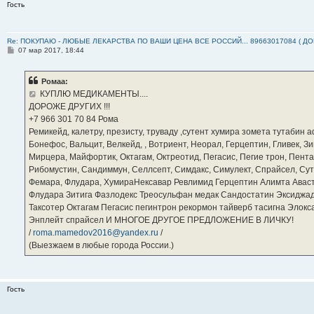
Гость
Re: ПОКУПАЮ - ЛЮБЫЕ ЛЕКАРСТВА ПО ВАШИ ЦЕНА ВСЕ РОССИЙ... 89663017084 ( Д
С
07 мар 2017, 18:44
о
о
б
Ромаа:
щ
е
КУПЛЮ МЕДИКАМЕНТЫ....
н
ДОРОЖЕ ДРУГИХ !!!
и
е
‪+7 966 301 70 84‬ Рома
Ремикейд, калетру, презисту, труваду ,сутент хумира зомета тутабин
Бонефос, Вальцит, Велкейд, , Вотриент, Неорал, Герцептин, Гливек, Зи
Мирцера, Майфортик, Октагам, Октреотид, Пегасис, Пегие трон, Пента
Рибомустин, Сандиммун, Селлсепт, Симдакс, Симулект, Спрайсел, Сутен
Фемара, Флудара, ХумираНексавар Ревлимид Герцептин Алимта Авас
Флудара Зитига Фазлодекс Треосульфан медак Сандостатин Эксиджад
Таксотер Октагам Пегасис пегинтрон рекормон тайверб тасигна Элок
Энплейт спрайсел И МНОГОЕ ДРУГОЕ ПРЕДЛОЖЕНИЕ В ЛИЧКУ!
/
roma.mamedov2016@yandex.ru
/
(Выезжаем в любые города России.)
Гость