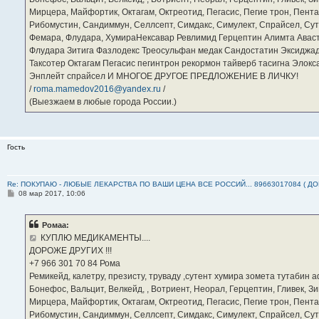
Мирцера, Майфортик, Октагам, Октреотид, Пегасис, Пегие трон, Пента
Рибомустин, Сандиммун, Селлсепт, Симдакс, Симулект, Спрайсел, Сутен
Фемара, Флудара, ХумираНексавар Ревлимид Герцептин Алимта Авас
Флудара Зитига Фазлодекс Треосульфан медак Сандостатин Эксиджад
Таксотер Октагам Пегасис пегинтрон рекормон тайверб тасигна Элок
Энплейт спрайсел И МНОГОЕ ДРУГОЕ ПРЕДЛОЖЕНИЕ В ЛИЧКУ!
/
roma.mamedov2016@yandex.ru
/
(Выезжаем в любые города России.)
Гость
Re: ПОКУПАЮ - ЛЮБЫЕ ЛЕКАРСТВА ПО ВАШИ ЦЕНА ВСЕ РОССИЙ... 89663017084 ( Д
С
08 мар 2017, 10:06
о
о
б
Ромаа:
щ
е
КУПЛЮ МЕДИКАМЕНТЫ....
н
ДОРОЖЕ ДРУГИХ !!!
и
е
‪+7 966 301 70 84‬ Рома
Ремикейд, калетру, презисту, труваду ,сутент хумира зомета тутабин
Бонефос, Вальцит, Велкейд, , Вотриент, Неорал, Герцептин, Гливек, Зи
Мирцера, Майфортик, Октагам, Октреотид, Пегасис, Пегие трон, Пента
Рибомустин, Сандиммун, Селлсепт, Симдакс, Симулект, Спрайсел, Сутен