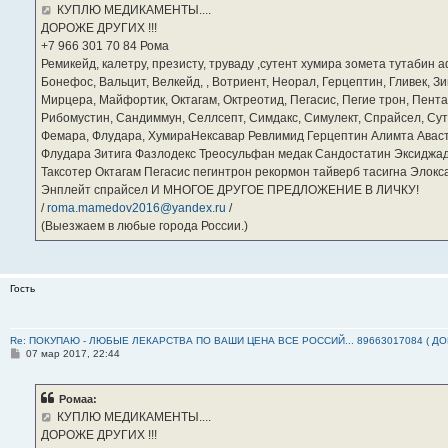
е
КУПЛЮ МЕДИКАМЕНТЫ....
н
ДОРОЖЕ ДРУГИХ !!!
и
е
‪+7 966 301 70 84‬ Рома
Ремикейд, калетру, презисту, труваду ,сутент хумира зомета тутабин
Бонефос, Вальцит, Велкейд, , Вотриент, Неорал, Герцептин, Гливек, Зи
Мирцера, Майфортик, Октагам, Октреотид, Пегасис, Пегие трон, Пента
Рибомустин, Сандиммун, Селлсепт, Симдакс, Симулект, Спрайсел, Сутен
Фемара, Флудара, ХумираНексавар Ревлимид Герцептин Алимта Авас
Флудара Зитига Фазлодекс Треосульфан медак Сандостатин Эксиджад
Таксотер Октагам Пегасис пегинтрон рекормон тайверб тасигна Элок
Энплейт спрайсел И МНОГОЕ ДРУГОЕ ПРЕДЛОЖЕНИЕ В ЛИЧКУ!
/
roma.mamedov2016@yandex.ru
/
(Выезжаем в любые города России.)
Гость
Re: ПОКУПАЮ - ЛЮБЫЕ ЛЕКАРСТВА ПО ВАШИ ЦЕНА ВСЕ РОССИЙ... 89663017084 ( Д
С
07 мар 2017, 22:44
о
о
б
Ромаа:
щ
е
КУПЛЮ МЕДИКАМЕНТЫ....
н
ДОРОЖЕ ДРУГИХ !!!
и