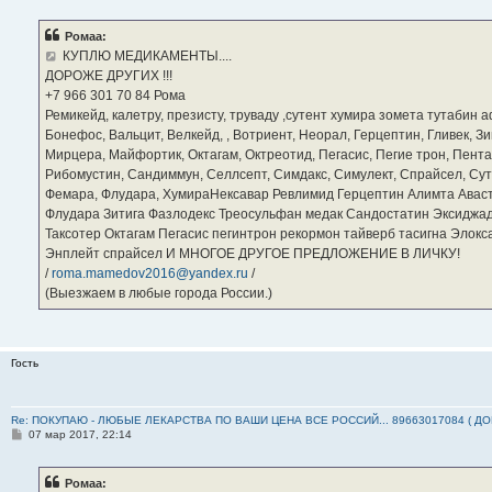
о
б
Ромаа:
щ
е
КУПЛЮ МЕДИКАМЕНТЫ....
н
ДОРОЖЕ ДРУГИХ !!!
и
е
‪+7 966 301 70 84‬ Рома
Ремикейд, калетру, презисту, труваду ,сутент хумира зомета тутабин
Бонефос, Вальцит, Велкейд, , Вотриент, Неорал, Герцептин, Гливек, Зи
Мирцера, Майфортик, Октагам, Октреотид, Пегасис, Пегие трон, Пента
Рибомустин, Сандиммун, Селлсепт, Симдакс, Симулект, Спрайсел, Сутен
Фемара, Флудара, ХумираНексавар Ревлимид Герцептин Алимта Авас
Флудара Зитига Фазлодекс Треосульфан медак Сандостатин Эксиджад
Таксотер Октагам Пегасис пегинтрон рекормон тайверб тасигна Элок
Энплейт спрайсел И МНОГОЕ ДРУГОЕ ПРЕДЛОЖЕНИЕ В ЛИЧКУ!
/
roma.mamedov2016@yandex.ru
/
(Выезжаем в любые города России.)
Гость
Re: ПОКУПАЮ - ЛЮБЫЕ ЛЕКАРСТВА ПО ВАШИ ЦЕНА ВСЕ РОССИЙ... 89663017084 ( Д
С
07 мар 2017, 22:14
о
о
б
Ромаа:
щ