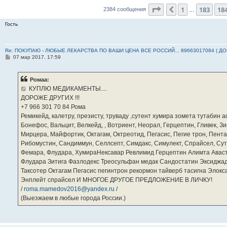
Страница
185
из
23
1
183
18
Пред.
2384 сообщения
…
Гость
Re: ПОКУПАЮ - ЛЮБЫЕ ЛЕКАРСТВА ПО ВАШИ ЦЕНА ВСЕ РОССИЙ... 89663017084 ( Д
С
07 мар 2017, 17:59
о
о
б
Ромаа:
щ
е
КУПЛЮ МЕДИКАМЕНТЫ....
н
ДОРОЖЕ ДРУГИХ !!!
и
е
‪+7 966 301 70 84‬ Рома
Ремикейд, калетру, презисту, труваду ,сутент хумира зомета тутабин
Бонефос, Вальцит, Велкейд, , Вотриент, Неорал, Герцептин, Гливек, Зи
Мирцера, Майфортик, Октагам, Октреотид, Пегасис, Пегие трон, Пента
Рибомустин, Сандиммун, Селлсепт, Симдакс, Симулект, Спрайсел, Сутен
Фемара, Флудара, ХумираНексавар Ревлимид Герцептин Алимта Авас
Флудара Зитига Фазлодекс Треосульфан медак Сандостатин Эксиджад
Таксотер Октагам Пегасис пегинтрон рекормон тайверб тасигна Элок
Энплейт спрайсел И МНОГОЕ ДРУГОЕ ПРЕДЛОЖЕНИЕ В ЛИЧКУ!
/
roma.mamedov2016@yandex.ru
/
(Выезжаем в любые города России.)