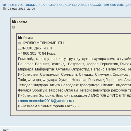
Re: ПОКУПАЮ - ЛЮБЫЕ ЛЕКАРСТВА ПО ВАШИ ЦЕНА ВСЕ РОССИЙ... 89663017084 ( Д
С
03 мар 2017, 21:09
о
о
б
Гость:
щ
е
н
и
е
Ромаа:
КУПЛЮ МЕДИКАМЕНТЫ....
ДОРОЖЕ ДРУГИХ !!!
‪+7 966 301 70 84‬ Рома
Ремикейд, калетру, презисту, труваду ,сутент хумира зомета тута
Бонефос, Вальцит, Велкейд, , Вотриент, Неорал, Герцептин, Гливек
Мирцера, Майфортик, Октагам, Октреотид, Пегасис, Пегие трон, П
Рибомустин, Сандиммун, Селлсепт, Симдакс, Симулект, Спрайсел, Су
Тоби, Фемара, Флудара, ХумираНексавар Ревлимид Герцептин Али
Темодал Флудара Зитига Фазлодекс Треосульфан медак Сандостат
Фемара Эрбитукс Таксотер Октагам Пегасис пегинтрон рекормон т
Рибомустин Золерикс Энплейт спрайсел И МНОГОЕ ДРУГОЕ ПР
/
roma.mamedov2016@yandex.ru
/
(Выезжаем в любые города России.)
Гость