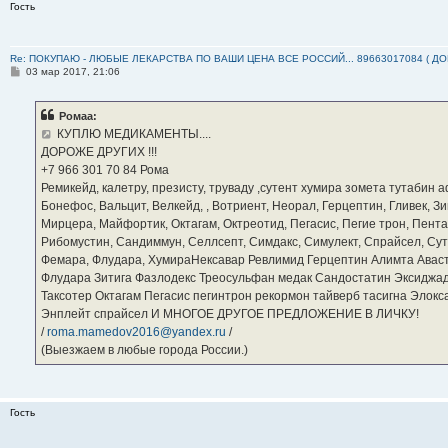
Гость
Re: ПОКУПАЮ - ЛЮБЫЕ ЛЕКАРСТВА ПО ВАШИ ЦЕНА ВСЕ РОССИЙ... 89663017084 ( Д
С
03 мар 2017, 21:06
о
о
б
Ромаа:
щ
е
КУПЛЮ МЕДИКАМЕНТЫ....
н
ДОРОЖЕ ДРУГИХ !!!
и
е
‪+7 966 301 70 84‬ Рома
Ремикейд, калетру, презисту, труваду ,сутент хумира зомета тутабин
Бонефос, Вальцит, Велкейд, , Вотриент, Неорал, Герцептин, Гливек, Зи
Мирцера, Майфортик, Октагам, Октреотид, Пегасис, Пегие трон, Пента
Рибомустин, Сандиммун, Селлсепт, Симдакс, Симулект, Спрайсел, Сутен
Фемара, Флудара, ХумираНексавар Ревлимид Герцептин Алимта Авас
Флудара Зитига Фазлодекс Треосульфан медак Сандостатин Эксиджад
Таксотер Октагам Пегасис пегинтрон рекормон тайверб тасигна Элок
Энплейт спрайсел И МНОГОЕ ДРУГОЕ ПРЕДЛОЖЕНИЕ В ЛИЧКУ!
/
roma.mamedov2016@yandex.ru
/
(Выезжаем в любые города России.)
Гость