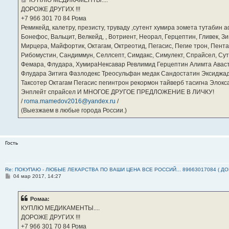
КУПЛЮ МЕДИКАМЕНТЫ....
н
ДОРОЖЕ ДРУГИХ !!!
и
е
‪+7 966 301 70 84‬ Рома
Ремикейд, калетру, презисту, труваду ,сутент хумира зомета тутабин
Бонефос, Вальцит, Велкейд, , Вотриент, Неорал, Герцептин, Гливек, Зи
Мирцера, Майфортик, Октагам, Октреотид, Пегасис, Пегие трон, Пента
Рибомустин, Сандиммун, Селлсепт, Симдакс, Симулект, Спрайсел, Сутен
Фемара, Флудара, ХумираНексавар Ревлимид Герцептин Алимта Авас
Флудара Зитига Фазлодекс Треосульфан медак Сандостатин Эксиджад
Таксотер Октагам Пегасис пегинтрон рекормон тайверб тасигна Элок
Энплейт спрайсел И МНОГОЕ ДРУГОЕ ПРЕДЛОЖЕНИЕ В ЛИЧКУ!
/
roma.mamedov2016@yandex.ru
/
(Выезжаем в любые города России.)
Гость
Re: ПОКУПАЮ - ЛЮБЫЕ ЛЕКАРСТВА ПО ВАШИ ЦЕНА ВСЕ РОССИЙ... 89663017084 ( Д
С
04 мар 2017, 14:27
о
о
б
Ромаа:
щ
е
КУПЛЮ МЕДИКАМЕНТЫ....
н
ДОРОЖЕ ДРУГИХ !!!
и
е
‪+7 966 301 70 84‬ Рома