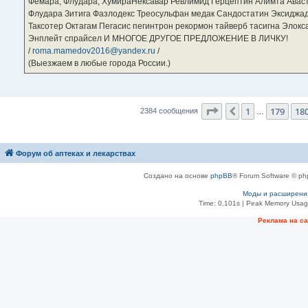
Фемара, Флудара, ХумираНексавар Ревлимид Герцептин Алимта Авас
Флудара Зитига Фазлодекс Треосульфан медак Сандостатин Эксиджад
Таксотер Октагам Пегасис пегинтрон рекормон тайверб тасигна Элок
Энплейт спрайсел И МНОГОЕ ДРУГОЕ ПРЕДЛОЖЕНИЕ В ЛИЧКУ!
/
roma.mamedov2016@yandex.ru
/
(Выезжаем в любые города России.)
Страница
181
из
23
1
179
18
Пред.
2384 сообщения
…
Форум об аптеках и лекарствах
Создано на основе
phpBB
® Forum Software © ph
Моды и расширени
Time: 0.101s
| Peak Memory Usage
Рeклама на с