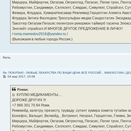
Мирцера, Майфортик, Октагам, Октреотид, Пегасис, Пегие трон, Пента
Рибомустин, Сандиммун, Селлсепт, Симдакс, Симулект, Спрайсел, Сутен
Фемара, Флудара, ХумираНексавар Ревлимид Герцептин Алимта Авас
Флудара Зитига Фазлодекс Треосульфан медак Сандостатин Эксиджад
Таксотер Октагам Пегасис пегинтрон рекормон тайверб тасигна Элок
Энплейт спрайсел И МНОГОЕ ДРУГОЕ ПРЕДЛОЖЕНИЕ В ЛИЧКУ!
/
roma.mamedov2016@yandex.ru
/
(Выезжаем в любые города России.)
Гость
Re: ПОКУПАЮ - ЛЮБЫЕ ЛЕКАРСТВА ПО ВАШИ ЦЕНА ВСЕ РОССИЙ... 89663017084 ( Д
С
04 мар 2017, 15:08
о
о
б
Ромаа:
щ
е
КУПЛЮ МЕДИКАМЕНТЫ....
н
ДОРОЖЕ ДРУГИХ !!!
и
е
‪+7 966 301 70 84‬ Рома
Ремикейд, калетру, презисту, труваду ,сутент хумира зомета тутабин
Бонефос, Вальцит, Велкейд, , Вотриент, Неорал, Герцептин, Гливек, Зи
Мирцера, Майфортик, Октагам, Октреотид, Пегасис, Пегие трон, Пента
Рибомустин, Сандиммун, Селлсепт, Симдакс, Симулект, Спрайсел, Сутен