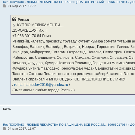
Re: ПОКУПАЮ - ЛЮБЫЕ ЛЕКАРСТВА ПО ВАШИ ЦЕНА ВСЕ РОССИЙ... 89663017084 ( Д
С
04 мар 2017, 10:32
о
о
б
Ромаа:
щ
е
КУПЛЮ МЕДИКАМЕНТЫ....
н
ДОРОЖЕ ДРУГИХ !!!
и
е
‪+7 966 301 70 84‬ Рома
Ремикейд, калетру, презисту, труваду ,сутент хумира зомета тутабин
Бонефос, Вальцит, Велкейд, , Вотриент, Неорал, Герцептин, Гливек, Зи
Мирцера, Майфортик, Октагам, Октреотид, Пегасис, Пегие трон, Пента
Рибомустин, Сандиммун, Селлсепт, Симдакс, Симулект, Спрайсел, Сутен
Фемара, Флудара, ХумираНексавар Ревлимид Герцептин Алимта Авас
Флудара Зитига Фазлодекс Треосульфан медак Сандостатин Эксиджад
Таксотер Октагам Пегасис пегинтрон рекормон тайверб тасигна Элок
Энплейт спрайсел И МНОГОЕ ДРУГОЕ ПРЕДЛОЖЕНИЕ В ЛИЧКУ!
/
roma.mamedov2016@yandex.ru
/
(Выезжаем в любые города России.)
Гость
Re: ПОКУПАЮ - ЛЮБЫЕ ЛЕКАРСТВА ПО ВАШИ ЦЕНА ВСЕ РОССИЙ... 89663017084 ( Д
С
04 мар 2017, 11:07
о