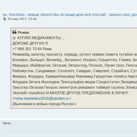
Re: ПОКУПАЮ - ЛЮБЫЕ ЛЕКАРСТВА ПО ВАШИ ЦЕНА ВСЕ РОССИЙ... 89663017084 ( Д
С
03 мар 2017, 23:44
о
о
б
Ромаа:
щ
е
КУПЛЮ МЕДИКАМЕНТЫ....
н
ДОРОЖЕ ДРУГИХ !!!
и
е
‪+7 966 301 70 84‬ Рома
Ремикейд, калетру, презисту, труваду ,сутент хумира зомета тутабин
Бонефос, Вальцит, Велкейд, , Вотриент, Неорал, Герцептин, Гливек, Зи
Мирцера, Майфортик, Октагам, Октреотид, Пегасис, Пегие трон, Пента
Рибомустин, Сандиммун, Селлсепт, Симдакс, Симулект, Спрайсел, Сутен
Фемара, Флудара, ХумираНексавар Ревлимид Герцептин Алимта Авас
Флудара Зитига Фазлодекс Треосульфан медак Сандостатин Эксиджад
Таксотер Октагам Пегасис пегинтрон рекормон тайверб тасигна Элок
Энплейт спрайсел И МНОГОЕ ДРУГОЕ ПРЕДЛОЖЕНИЕ В ЛИЧКУ!
/
roma.mamedov2016@yandex.ru
/
(Выезжаем в любые города России.)
Гость