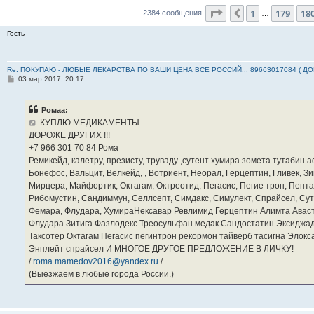
Страница
181
из
23
1
179
18
Пред.
2384 сообщения
…
Гость
Re: ПОКУПАЮ - ЛЮБЫЕ ЛЕКАРСТВА ПО ВАШИ ЦЕНА ВСЕ РОССИЙ... 89663017084 ( Д
С
03 мар 2017, 20:17
о
о
б
Ромаа:
щ
е
КУПЛЮ МЕДИКАМЕНТЫ....
н
ДОРОЖЕ ДРУГИХ !!!
и
е
‪+7 966 301 70 84‬ Рома
Ремикейд, калетру, презисту, труваду ,сутент хумира зомета тутабин
Бонефос, Вальцит, Велкейд, , Вотриент, Неорал, Герцептин, Гливек, Зи
Мирцера, Майфортик, Октагам, Октреотид, Пегасис, Пегие трон, Пента
Рибомустин, Сандиммун, Селлсепт, Симдакс, Симулект, Спрайсел, Сутен
Фемара, Флудара, ХумираНексавар Ревлимид Герцептин Алимта Авас
Флудара Зитига Фазлодекс Треосульфан медак Сандостатин Эксиджад
Таксотер Октагам Пегасис пегинтрон рекормон тайверб тасигна Элок
Энплейт спрайсел И МНОГОЕ ДРУГОЕ ПРЕДЛОЖЕНИЕ В ЛИЧКУ!
/
roma.mamedov2016@yandex.ru
/
(Выезжаем в любые города России.)