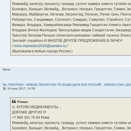
Ремикейд, калетру, презисту, труваду ,сутент хумира зомета тутабин
Бонефос, Вальцит, Велкейд, , Вотриент, Неорал, Герцептин, Гливек, Зи
Мирцера, Майфортик, Октагам, Октреотид, Пегасис, Пегие трон, Пента
Рибомустин, Сандиммун, Селлсепт, Симдакс, Симулект, Спрайсел, Сутен
Фемара, Флудара, ХумираНексавар Ревлимид Герцептин Алимта Авас
Флудара Зитига Фазлодекс Треосульфан медак Сандостатин Эксиджад
Таксотер Октагам Пегасис пегинтрон рекормон тайверб тасигна Элок
Энплейт спрайсел И МНОГОЕ ДРУГОЕ ПРЕДЛОЖЕНИЕ В ЛИЧКУ!
/
roma.mamedov2016@yandex.ru
/
(Выезжаем в любые города России.)
Гость
Re: ПОКУПАЮ - ЛЮБЫЕ ЛЕКАРСТВА ПО ВАШИ ЦЕНА ВСЕ РОССИЙ... 89663017084 ( Д
С
04 мар 2017, 14:59
о
о
б
Ромаа:
щ
е
КУПЛЮ МЕДИКАМЕНТЫ....
н
ДОРОЖЕ ДРУГИХ !!!
и
е
‪+7 966 301 70 84‬ Рома
Ремикейд, калетру, презисту, труваду ,сутент хумира зомета тутабин
Бонефос, Вальцит, Велкейд, , Вотриент, Неорал, Герцептин, Гливек, Зи