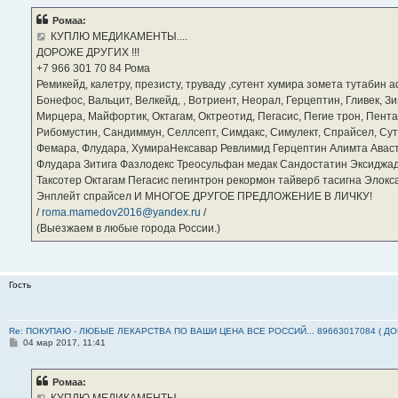
о
б
Ромаа:
щ
е
КУПЛЮ МЕДИКАМЕНТЫ....
н
ДОРОЖЕ ДРУГИХ !!!
и
е
‪+7 966 301 70 84‬ Рома
Ремикейд, калетру, презисту, труваду ,сутент хумира зомета тутабин
Бонефос, Вальцит, Велкейд, , Вотриент, Неорал, Герцептин, Гливек, Зи
Мирцера, Майфортик, Октагам, Октреотид, Пегасис, Пегие трон, Пента
Рибомустин, Сандиммун, Селлсепт, Симдакс, Симулект, Спрайсел, Сутен
Фемара, Флудара, ХумираНексавар Ревлимид Герцептин Алимта Авас
Флудара Зитига Фазлодекс Треосульфан медак Сандостатин Эксиджад
Таксотер Октагам Пегасис пегинтрон рекормон тайверб тасигна Элок
Энплейт спрайсел И МНОГОЕ ДРУГОЕ ПРЕДЛОЖЕНИЕ В ЛИЧКУ!
/
roma.mamedov2016@yandex.ru
/
(Выезжаем в любые города России.)
Гость
Re: ПОКУПАЮ - ЛЮБЫЕ ЛЕКАРСТВА ПО ВАШИ ЦЕНА ВСЕ РОССИЙ... 89663017084 ( Д
С
04 мар 2017, 11:41
о
о
б
Ромаа:
щ
е