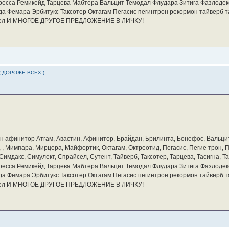
ресса Ремикейд Тарцева Мабтера Вальцит Темодал Флудара Зитига Фазлодек
а Фемара Эрбитукс Таксотер Октагам Пегасис пегинтрон рекормон тайверб 
айсел И МНОГОЕ ДРУГОЕ ПРЕДЛОЖЕНИЕ В ЛИЧКУ!
( ДОРОЖЕ ВСЕХ )
бин афинитор Атгам, Авастин, Афинитор, Брайдан, Брилинта, Бонефос, Вальцит
а, , Мимпара, Мирцера, Майфортик, Октагам, Октреотид, Пегасис, Пегие трон,
мдакс, Симулект, Спрайсел, Сутент, Тайверб, Таксотер, Тарцева, Тасигна, Та
ресса Ремикейд Тарцева Мабтера Вальцит Темодал Флудара Зитига Фазлодек
а Фемара Эрбитукс Таксотер Октагам Пегасис пегинтрон рекормон тайверб 
айсел И МНОГОЕ ДРУГОЕ ПРЕДЛОЖЕНИЕ В ЛИЧКУ!