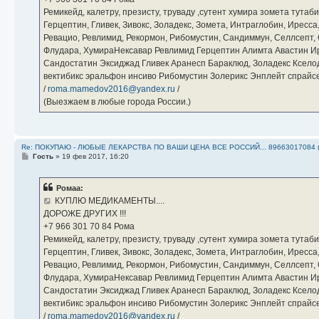
Ремикейд, калетру, презисту, труваду ,сутент хумира зомета тута
Герцептин, Гливек, Зивокс, Золадекс, Зомета, Интраглобин, Иресс
Ревацио, Ревлимид, Рекормон, Рибомустин, Сандиммун, Селлсепт, Си
Флудара, ХумираНексавар Ревлимид Герцептин Алимта Авастин И
Сандостатин Эксиджад Гливек Аранесп Бараклюд, Золадекс Кселод
вектибикс эральфон инсиво Рибомустин Золерикс Энплейт спр
/
roma.mamedov2016@yandex.ru
/
(Выезжаем в любые города России.)
Re: ПОКУПАЮ - ЛЮБЫЕ ЛЕКАРСТВА ПО ВАШИ ЦЕНА ВСЕ РОССИЙ... 89663017084 
С
Гость
»
19 фев 2017, 16:20
о
о
б
Ромаа:
щ
е
КУПЛЮ МЕДИКАМЕНТЫ....
н
ДОРОЖЕ ДРУГИХ !!!
и
е
‪+7 966 301 70 84‬ Рома
Ремикейд, калетру, презисту, труваду ,сутент хумира зомета тута
Герцептин, Гливек, Зивокс, Золадекс, Зомета, Интраглобин, Иресс
Ревацио, Ревлимид, Рекормон, Рибомустин, Сандиммун, Селлсепт, Си
Флудара, ХумираНексавар Ревлимид Герцептин Алимта Авастин И
Сандостатин Эксиджад Гливек Аранесп Бараклюд, Золадекс Кселод
вектибикс эральфон инсиво Рибомустин Золерикс Энплейт спр
/
roma.mamedov2016@yandex.ru
/