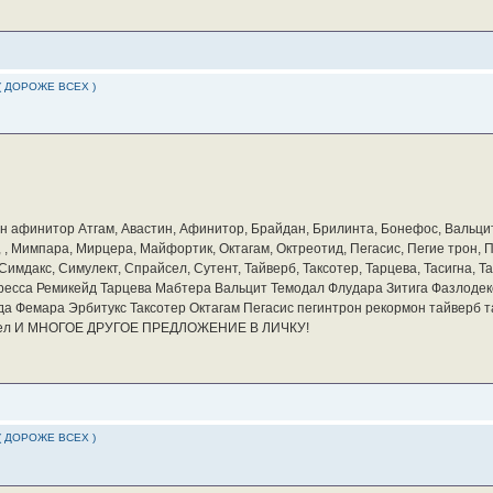
( ДОРОЖЕ ВСЕХ )
бин афинитор Атгам, Авастин, Афинитор, Брайдан, Брилинта, Бонефос, Вальцит
а, , Мимпара, Мирцера, Майфортик, Октагам, Октреотид, Пегасис, Пегие трон,
мдакс, Симулект, Спрайсел, Сутент, Тайверб, Таксотер, Тарцева, Тасигна, Та
ресса Ремикейд Тарцева Мабтера Вальцит Темодал Флудара Зитига Фазлодек
а Фемара Эрбитукс Таксотер Октагам Пегасис пегинтрон рекормон тайверб 
айсел И МНОГОЕ ДРУГОЕ ПРЕДЛОЖЕНИЕ В ЛИЧКУ!
( ДОРОЖЕ ВСЕХ )