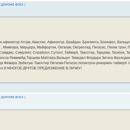
( ДОРОЖЕ ВСЕХ )
бин афинитор Атгам, Авастин, Афинитор, Брайдан, Брилинта, Бонефос, Вальцит
а, , Мимпара, Мирцера, Майфортик, Октагам, Октреотид, Пегасис, Пегие трон,
мдакс, Симулект, Спрайсел, Сутент, Тайверб, Таксотер, Тарцева, Тасигна, Та
ресса Ремикейд Тарцева Мабтера Вальцит Темодал Флудара Зитига Фазлодек
а Фемара Эрбитукс Таксотер Октагам Пегасис пегинтрон рекормон тайверб 
айсел И МНОГОЕ ДРУГОЕ ПРЕДЛОЖЕНИЕ В ЛИЧКУ!
( ДОРОЖЕ ВСЕХ )