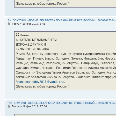
(Выезжаем в любые города России.)
Re: ПОКУПАЮ - ЛЮБЫЕ ЛЕКАРСТВА ПО ВАШИ ЦЕНА ВСЕ РОССИЙ... 89663017084 
С
Гость
»
19 фев 2017, 17:17
о
о
б
Ромаа:
щ
е
КУПЛЮ МЕДИКАМЕНТЫ....
н
ДОРОЖЕ ДРУГИХ !!!
и
е
‪+7 966 301 70 84‬ Рома
Ремикейд, калетру, презисту, труваду ,сутент хумира зомета тута
Герцептин, Гливек, Зивокс, Золадекс, Зомета, Интраглобин, Иресс
Ревацио, Ревлимид, Рекормон, Рибомустин, Сандиммун, Селлсепт, Си
Флудара, ХумираНексавар Ревлимид Герцептин Алимта Авастин И
Сандостатин Эксиджад Гливек Аранесп Бараклюд, Золадекс Кселод
вектибикс эральфон инсиво Рибомустин Золерикс Энплейт спр
/
roma.mamedov2016@yandex.ru
/
(Выезжаем в любые города России.)
Re: ПОКУПАЮ - ЛЮБЫЕ ЛЕКАРСТВА ПО ВАШИ ЦЕНА ВСЕ РОССИЙ... 89663017084 
С
Гость
»
19 фев 2017, 17:36
о
о
б