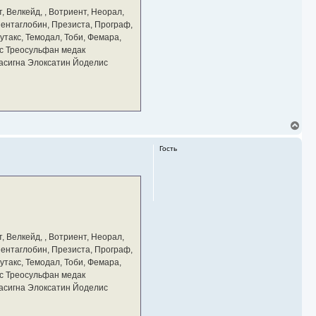
а
, Велкейд, , Вотриент, Неорал,
ч
 Пентаглобин, Презиста, Програф,
а
утакс, Темодал, Тоби, Фемара,
л
у
с Треосульфан медак
тасигна Элоксатин Йоделис
В
е
р
Гость
н
у
т
ь
с
я
к
н
а
, Велкейд, , Вотриент, Неорал,
ч
 Пентаглобин, Презиста, Програф,
а
утакс, Темодал, Тоби, Фемара,
л
у
с Треосульфан медак
тасигна Элоксатин Йоделис