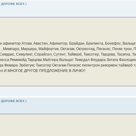
( ДОРОЖЕ ВСЕХ )
бин афинитор Атгам, Авастин, Афинитор, Брайдан, Брилинта, Бонефос, Вальцит
а, , Мимпара, Мирцера, Майфортик, Октагам, Октреотид, Пегасис, Пегие трон,
мдакс, Симулект, Спрайсел, Сутент, Тайверб, Таксотер, Тарцева, Тасигна, Та
ресса Ремикейд Тарцева Мабтера Вальцит Темодал Флудара Зитига Фазлодек
а Фемара Эрбитукс Таксотер Октагам Пегасис пегинтрон рекормон тайверб 
айсел И МНОГОЕ ДРУГОЕ ПРЕДЛОЖЕНИЕ В ЛИЧКУ!
( ДОРОЖЕ ВСЕХ )