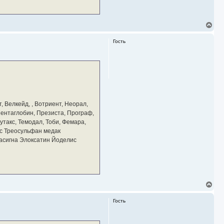
В
е
р
Гость
н
у
т
ь
с
я
к
н
а
, Велкейд, , Вотриент, Неорал,
ч
 Пентаглобин, Презиста, Програф,
а
утакс, Темодал, Тоби, Фемара,
л
у
с Треосульфан медак
тасигна Элоксатин Йоделис
В
е
р
Гость
н
у
т