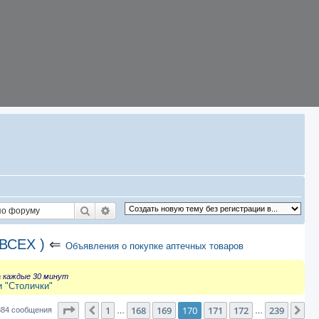
Поиск
Расширенный поиск
ВСЕХ )
⇐
Объявления о покупке аптечных товаров
а каждые 30 минут
и "Столички"
Страница
170
из
239
1
168
169
170
171
172
239
Пред.
Сл
384 сообщения
…
…