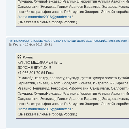
Флудара, ХумираНексавар Ревлимид Герцептин Алимта Авастин И
Сандостатин Эксиджад Гливек Аранесп Бараклюд, Золадекс Кселод
вектибикс эральфон инсиво Рибомустин Золерикс Энплейт спр
/
roma.mamedov2016@yandex.ru
/
(Выезжаем в любые города России.)
Re: ПОКУПАЮ - ЛЮБЫЕ ЛЕКАРСТВА ПО ВАШИ ЦЕНА ВСЕ РОССИЙ... 89663017084 
С
Гость
»
19 фев 2017, 20:31
о
о
б
Ромаа:
щ
е
КУПЛЮ МЕДИКАМЕНТЫ....
н
ДОРОЖЕ ДРУГИХ !!!
и
е
‪+7 966 301 70 84‬ Рома
Ремикейд, калетру, презисту, труваду ,сутент хумира зомета тута
Герцептин, Гливек, Зивокс, Золадекс, Зомета, Интраглобин, Иресс
Ревацио, Ревлимид, Рекормон, Рибомустин, Сандиммун, Селлсепт, Си
Флудара, ХумираНексавар Ревлимид Герцептин Алимта Авастин И
Сандостатин Эксиджад Гливек Аранесп Бараклюд, Золадекс Кселод
вектибикс эральфон инсиво Рибомустин Золерикс Энплейт спр
/
roma.mamedov2016@yandex.ru
/
(Выезжаем в любые города России.)