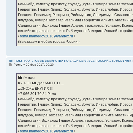
Ремикейд, калетру, презисту, труваду ,сутент хумира зомета тута
Герцептин, Гливек, Зивокс, Золадекс, Зомета, Интраглобин, Иресс
Ревацио, Ревлимид, Рекормон, Рибомустин, Сандиммун, Селлсепт, Си
Флудара, ХумираНексавар Ревлимид Герцептин Алимта Авастин И
Сандостатин Эксиджад Гливек Аранесп Бараклюд, Золадекс Кселод
вектибикс эральфон инсиво Рибомустин Золерикс Энплейт спр
/
roma.mamedov2016@yandex.ru
/
(Выезжаем в любые города России.)
Re: ПОКУПАЮ - ЛЮБЫЕ ЛЕКАРСТВА ПО ВАШИ ЦЕНА ВСЕ РОССИЙ... 89663017084 
С
Гость
»
20 фев 2017, 09:20
о
о
б
Ромаа:
щ
е
КУПЛЮ МЕДИКАМЕНТЫ....
н
ДОРОЖЕ ДРУГИХ !!!
и
е
‪+7 966 301 70 84‬ Рома
Ремикейд, калетру, презисту, труваду ,сутент хумира зомета тута
Герцептин, Гливек, Зивокс, Золадекс, Зомета, Интраглобин, Иресс
Ревацио, Ревлимид, Рекормон, Рибомустин, Сандиммун, Селлсепт, Си
Флудара, ХумираНексавар Ревлимид Герцептин Алимта Авастин И
Сандостатин Эксиджад Гливек Аранесп Бараклюд, Золадекс Кселод
вектибикс эральфон инсиво Рибомустин Золерикс Энплейт спр
/
roma.mamedov2016@yandex.ru
/