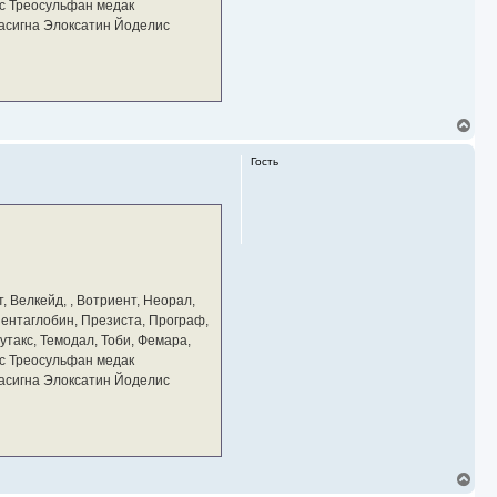
у
с Треосульфан медак
тасигна Элоксатин Йоделис
В
е
р
Гость
н
у
т
ь
с
я
к
н
а
, Велкейд, , Вотриент, Неорал,
ч
 Пентаглобин, Презиста, Програф,
а
утакс, Темодал, Тоби, Фемара,
л
у
с Треосульфан медак
тасигна Элоксатин Йоделис
В
е