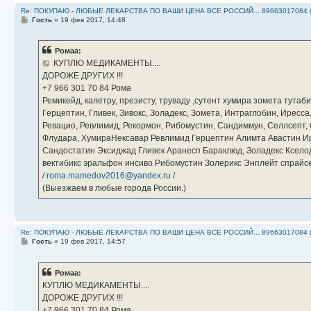
Re: ПОКУПАЮ - ЛЮБЫЕ ЛЕКАРСТВА ПО ВАШИ ЦЕНА ВСЕ РОССИЙ... 89663017084 
С
Гость
»
19 фев 2017, 14:48
о
о
б
Ромаа:
щ
е
КУПЛЮ МЕДИКАМЕНТЫ....
н
ДОРОЖЕ ДРУГИХ !!!
и
е
‪+7 966 301 70 84‬ Рома
Ремикейд, калетру, презисту, труваду ,сутент хумира зомета тута
Герцептин, Гливек, Зивокс, Золадекс, Зомета, Интраглобин, Иресс
Ревацио, Ревлимид, Рекормон, Рибомустин, Сандиммун, Селлсепт, Си
Флудара, ХумираНексавар Ревлимид Герцептин Алимта Авастин И
Сандостатин Эксиджад Гливек Аранесп Бараклюд, Золадекс Кселод
вектибикс эральфон инсиво Рибомустин Золерикс Энплейт спр
/
roma.mamedov2016@yandex.ru
/
(Выезжаем в любые города России.)
Re: ПОКУПАЮ - ЛЮБЫЕ ЛЕКАРСТВА ПО ВАШИ ЦЕНА ВСЕ РОССИЙ... 89663017084 
С
Гость
»
19 фев 2017, 14:57
о
о
б
Ромаа:
щ
е
КУПЛЮ МЕДИКАМЕНТЫ....
н
ДОРОЖЕ ДРУГИХ !!!
и
е
‪+7 966 301 70 84‬ Рома