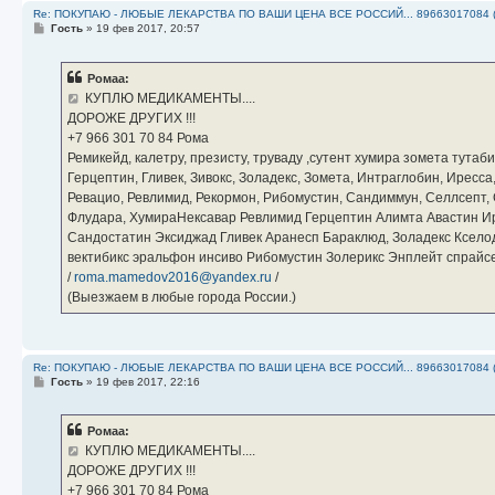
Re: ПОКУПАЮ - ЛЮБЫЕ ЛЕКАРСТВА ПО ВАШИ ЦЕНА ВСЕ РОССИЙ... 89663017084 
С
Гость
»
19 фев 2017, 20:57
о
о
б
Ромаа:
щ
е
КУПЛЮ МЕДИКАМЕНТЫ....
н
ДОРОЖЕ ДРУГИХ !!!
и
е
‪+7 966 301 70 84‬ Рома
Ремикейд, калетру, презисту, труваду ,сутент хумира зомета тута
Герцептин, Гливек, Зивокс, Золадекс, Зомета, Интраглобин, Иресс
Ревацио, Ревлимид, Рекормон, Рибомустин, Сандиммун, Селлсепт, Си
Флудара, ХумираНексавар Ревлимид Герцептин Алимта Авастин И
Сандостатин Эксиджад Гливек Аранесп Бараклюд, Золадекс Кселод
вектибикс эральфон инсиво Рибомустин Золерикс Энплейт спр
/
roma.mamedov2016@yandex.ru
/
(Выезжаем в любые города России.)
Re: ПОКУПАЮ - ЛЮБЫЕ ЛЕКАРСТВА ПО ВАШИ ЦЕНА ВСЕ РОССИЙ... 89663017084 
С
Гость
»
19 фев 2017, 22:16
о
о
б
Ромаа:
щ
е
КУПЛЮ МЕДИКАМЕНТЫ....
н
ДОРОЖЕ ДРУГИХ !!!
и
е
‪+7 966 301 70 84‬ Рома