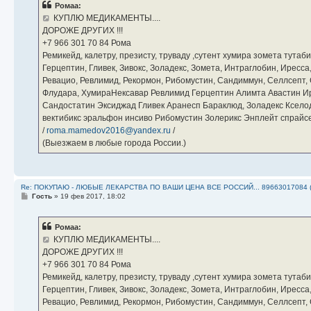
Ромаа:
щ
е
КУПЛЮ МЕДИКАМЕНТЫ....
н
ДОРОЖЕ ДРУГИХ !!!
и
е
‪+7 966 301 70 84‬ Рома
Ремикейд, калетру, презисту, труваду ,сутент хумира зомета тута
Герцептин, Гливек, Зивокс, Золадекс, Зомета, Интраглобин, Иресс
Ревацио, Ревлимид, Рекормон, Рибомустин, Сандиммун, Селлсепт, Си
Флудара, ХумираНексавар Ревлимид Герцептин Алимта Авастин И
Сандостатин Эксиджад Гливек Аранесп Бараклюд, Золадекс Кселод
вектибикс эральфон инсиво Рибомустин Золерикс Энплейт спр
/
roma.mamedov2016@yandex.ru
/
(Выезжаем в любые города России.)
Re: ПОКУПАЮ - ЛЮБЫЕ ЛЕКАРСТВА ПО ВАШИ ЦЕНА ВСЕ РОССИЙ... 89663017084 
С
Гость
»
19 фев 2017, 18:02
о
о
б
Ромаа:
щ
е
КУПЛЮ МЕДИКАМЕНТЫ....
н
ДОРОЖЕ ДРУГИХ !!!
и
е
‪+7 966 301 70 84‬ Рома
Ремикейд, калетру, презисту, труваду ,сутент хумира зомета тута
Герцептин, Гливек, Зивокс, Золадекс, Зомета, Интраглобин, Иресс
Ревацио, Ревлимид, Рекормон, Рибомустин, Сандиммун, Селлсепт, Си