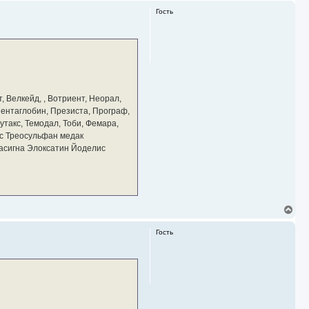
р
Гость
н
у
т
ь
с
я
к
н
а
, Велкейд, , Вотриент, Неорал,
ч
 Пентаглобин, Презиста, Програф,
а
утакс, Темодал, Тоби, Фемара,
л
у
с Треосульфан медак
тасигна Элоксатин Йоделис
В
е
р
Гость
н
у
т
ь
с
я
к
н