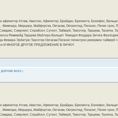
бин афинитор Атгам, Авастин, Афинитор, Брайдан, Брилинта, Бонефос, Вальцит
а, , Мимпара, Мирцера, Майфортик, Октагам, Октреотид, Пегасис, Пегие трон,
мдакс, Симулект, Спрайсел, Сутент, Тайверб, Таксотер, Тарцева, Тасигна, Та
ресса Ремикейд Тарцева Мабтера Вальцит Темодал Флудара Зитига Фазлодек
а Фемара Эрбитукс Таксотер Октагам Пегасис пегинтрон рекормон тайверб 
айсел И МНОГОЕ ДРУГОЕ ПРЕДЛОЖЕНИЕ В ЛИЧКУ!
( ДОРОЖЕ ВСЕХ )
бин афинитор Атгам, Авастин, Афинитор, Брайдан, Брилинта, Бонефос, Вальцит
а, , Мимпара, Мирцера, Майфортик, Октагам, Октреотид, Пегасис, Пегие трон,
мдакс, Симулект, Спрайсел, Сутент, Тайверб, Таксотер, Тарцева, Тасигна, Та