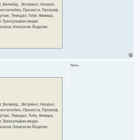
а
, Велкейд, , Вотриент, Неорал,
ч
 Пентаглобин, Презиста, Програф,
а
утакс, Темодал, Тоби, Фемара,
л
у
с Треосульфан медак
тасигна Элоксатин Йоделис
В
е
р
Гость
н
у
т
ь
с
я
к
н
а
, Велкейд, , Вотриент, Неорал,
ч
 Пентаглобин, Презиста, Програф,
а
утакс, Темодал, Тоби, Фемара,
л
у
с Треосульфан медак
тасигна Элоксатин Йоделис