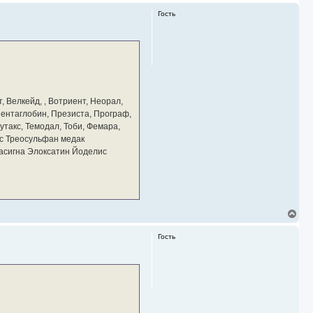
Гость
, Велкейд, , Вотриент, Неорал,
 Пентаглобин, Презиста, Програф,
утакс, Темодал, Тоби, Фемара,
с Треосульфан медак
тасигна Элоксатин Йоделис
В
е
р
Гость
н
у
т
ь
с
я
к
н