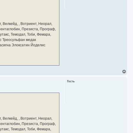
ь
с
я
к
н
а
, Велкейд, , Вотриент, Неорал,
ч
 Пентаглобин, Презиста, Програф,
а
утакс, Темодал, Тоби, Фемара,
л
у
с Треосульфан медак
тасигна Элоксатин Йоделис
В
е
р
Гость
н
у
т
ь
с
я
к
н
а
, Велкейд, , Вотриент, Неорал,
ч
 Пентаглобин, Презиста, Програф,
а
утакс, Темодал, Тоби, Фемара,
л