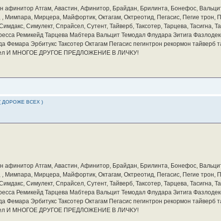
бин афинитор Атгам, Авастин, Афинитор, Брайдан, Брилинта, Бонефос, Вальцит
а, , Мимпара, Мирцера, Майфортик, Октагам, Октреотид, Пегасис, Пегие трон,
мдакс, Симулект, Спрайсел, Сутент, Тайверб, Таксотер, Тарцева, Тасигна, Та
ресса Ремикейд Тарцева Мабтера Вальцит Темодал Флудара Зитига Фазлодек
а Фемара Эрбитукс Таксотер Октагам Пегасис пегинтрон рекормон тайверб 
айсел И МНОГОЕ ДРУГОЕ ПРЕДЛОЖЕНИЕ В ЛИЧКУ!
( ДОРОЖЕ ВСЕХ )
бин афинитор Атгам, Авастин, Афинитор, Брайдан, Брилинта, Бонефос, Вальцит
а, , Мимпара, Мирцера, Майфортик, Октагам, Октреотид, Пегасис, Пегие трон,
мдакс, Симулект, Спрайсел, Сутент, Тайверб, Таксотер, Тарцева, Тасигна, Та
ресса Ремикейд Тарцева Мабтера Вальцит Темодал Флудара Зитига Фазлодек
а Фемара Эрбитукс Таксотер Октагам Пегасис пегинтрон рекормон тайверб 
айсел И МНОГОЕ ДРУГОЕ ПРЕДЛОЖЕНИЕ В ЛИЧКУ!