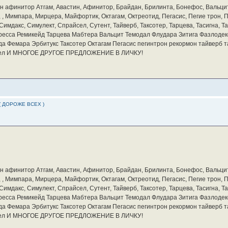
бин афинитор Атгам, Авастин, Афинитор, Брайдан, Брилинта, Бонефос, Вальцит
а, , Мимпара, Мирцера, Майфортик, Октагам, Октреотид, Пегасис, Пегие трон,
мдакс, Симулект, Спрайсел, Сутент, Тайверб, Таксотер, Тарцева, Тасигна, Та
ресса Ремикейд Тарцева Мабтера Вальцит Темодал Флудара Зитига Фазлодек
а Фемара Эрбитукс Таксотер Октагам Пегасис пегинтрон рекормон тайверб 
айсел И МНОГОЕ ДРУГОЕ ПРЕДЛОЖЕНИЕ В ЛИЧКУ!
( ДОРОЖЕ ВСЕХ )
бин афинитор Атгам, Авастин, Афинитор, Брайдан, Брилинта, Бонефос, Вальцит
а, , Мимпара, Мирцера, Майфортик, Октагам, Октреотид, Пегасис, Пегие трон,
мдакс, Симулект, Спрайсел, Сутент, Тайверб, Таксотер, Тарцева, Тасигна, Та
ресса Ремикейд Тарцева Мабтера Вальцит Темодал Флудара Зитига Фазлодек
а Фемара Эрбитукс Таксотер Октагам Пегасис пегинтрон рекормон тайверб 
айсел И МНОГОЕ ДРУГОЕ ПРЕДЛОЖЕНИЕ В ЛИЧКУ!