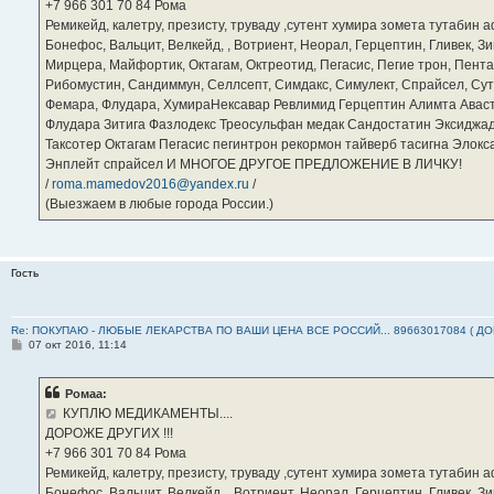
е
‪+7 966 301 70 84‬ Рома
Ремикейд, калетру, презисту, труваду ,сутент хумира зомета тутабин
Бонефос, Вальцит, Велкейд, , Вотриент, Неорал, Герцептин, Гливек, Зи
Мирцера, Майфортик, Октагам, Октреотид, Пегасис, Пегие трон, Пента
Рибомустин, Сандиммун, Селлсепт, Симдакс, Симулект, Спрайсел, Сутен
Фемара, Флудара, ХумираНексавар Ревлимид Герцептин Алимта Авас
Флудара Зитига Фазлодекс Треосульфан медак Сандостатин Эксиджад
Таксотер Октагам Пегасис пегинтрон рекормон тайверб тасигна Элок
Энплейт спрайсел И МНОГОЕ ДРУГОЕ ПРЕДЛОЖЕНИЕ В ЛИЧКУ!
/
roma.mamedov2016@yandex.ru
/
(Выезжаем в любые города России.)
Гость
Re: ПОКУПАЮ - ЛЮБЫЕ ЛЕКАРСТВА ПО ВАШИ ЦЕНА ВСЕ РОССИЙ... 89663017084 ( Д
С
07 окт 2016, 11:14
о
о
б
Ромаа:
щ
е
КУПЛЮ МЕДИКАМЕНТЫ....
н
ДОРОЖЕ ДРУГИХ !!!
и
е
‪+7 966 301 70 84‬ Рома
Ремикейд, калетру, презисту, труваду ,сутент хумира зомета тутабин
Бонефос, Вальцит, Велкейд, , Вотриент, Неорал, Герцептин, Гливек, Зи