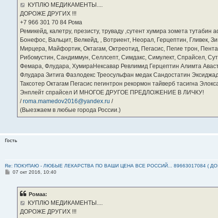
е
КУПЛЮ МЕДИКАМЕНТЫ....
н
ДОРОЖЕ ДРУГИХ !!!
и
е
‪+7 966 301 70 84‬ Рома
Ремикейд, калетру, презисту, труваду ,сутент хумира зомета тутабин
Бонефос, Вальцит, Велкейд, , Вотриент, Неорал, Герцептин, Гливек, Зи
Мирцера, Майфортик, Октагам, Октреотид, Пегасис, Пегие трон, Пента
Рибомустин, Сандиммун, Селлсепт, Симдакс, Симулект, Спрайсел, Сутен
Фемара, Флудара, ХумираНексавар Ревлимид Герцептин Алимта Авас
Флудара Зитига Фазлодекс Треосульфан медак Сандостатин Эксиджад
Таксотер Октагам Пегасис пегинтрон рекормон тайверб тасигна Элок
Энплейт спрайсел И МНОГОЕ ДРУГОЕ ПРЕДЛОЖЕНИЕ В ЛИЧКУ!
/
roma.mamedov2016@yandex.ru
/
(Выезжаем в любые города России.)
Гость
Re: ПОКУПАЮ - ЛЮБЫЕ ЛЕКАРСТВА ПО ВАШИ ЦЕНА ВСЕ РОССИЙ... 89663017084 ( Д
С
07 окт 2016, 10:40
о
о
б
Ромаа:
щ
е
КУПЛЮ МЕДИКАМЕНТЫ....
н
ДОРОЖЕ ДРУГИХ !!!
и