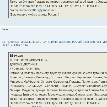
Таксотер Октагам Пегасис пегинтрон рекормон тайверб тасигна Элок
Энплейт спрайсел И МНОГОЕ ДРУГОЕ ПРЕДЛОЖЕНИЕ В ЛИЧКУ!
/
roma.mamedov2016@yandex.ru
/
(Выезжаем в любые города России.)
Гость
Re: ПОКУПАЮ - ЛЮБЫЕ ЛЕКАРСТВА ПО ВАШИ ЦЕНА ВСЕ РОССИЙ... 89663017084 ( Д
С
07 окт 2016, 15:14
о
о
б
Ромаа:
щ
е
КУПЛЮ МЕДИКАМЕНТЫ....
н
ДОРОЖЕ ДРУГИХ !!!
и
е
‪+7 966 301 70 84‬ Рома
Ремикейд, калетру, презисту, труваду ,сутент хумира зомета тутабин
Бонефос, Вальцит, Велкейд, , Вотриент, Неорал, Герцептин, Гливек, Зи
Мирцера, Майфортик, Октагам, Октреотид, Пегасис, Пегие трон, Пента
Рибомустин, Сандиммун, Селлсепт, Симдакс, Симулект, Спрайсел, Сутен
Фемара, Флудара, ХумираНексавар Ревлимид Герцептин Алимта Авас
Флудара Зитига Фазлодекс Треосульфан медак Сандостатин Эксиджад
Таксотер Октагам Пегасис пегинтрон рекормон тайверб тасигна Элок
Энплейт спрайсел И МНОГОЕ ДРУГОЕ ПРЕДЛОЖЕНИЕ В ЛИЧКУ!