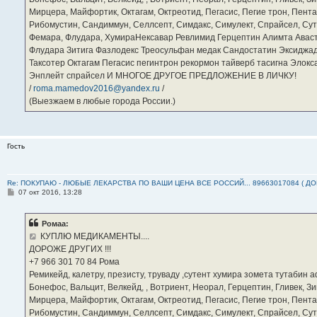
Мирцера, Майфортик, Октагам, Октреотид, Пегасис, Пегие трон, Пента
Рибомустин, Сандиммун, Селлсепт, Симдакс, Симулект, Спрайсел, Сутен
Фемара, Флудара, ХумираНексавар Ревлимид Герцептин Алимта Авас
Флудара Зитига Фазлодекс Треосульфан медак Сандостатин Эксиджад
Таксотер Октагам Пегасис пегинтрон рекормон тайверб тасигна Элок
Энплейт спрайсел И МНОГОЕ ДРУГОЕ ПРЕДЛОЖЕНИЕ В ЛИЧКУ!
/
roma.mamedov2016@yandex.ru
/
(Выезжаем в любые города России.)
Гость
Re: ПОКУПАЮ - ЛЮБЫЕ ЛЕКАРСТВА ПО ВАШИ ЦЕНА ВСЕ РОССИЙ... 89663017084 ( Д
С
07 окт 2016, 13:28
о
о
б
Ромаа:
щ
е
КУПЛЮ МЕДИКАМЕНТЫ....
н
ДОРОЖЕ ДРУГИХ !!!
и
е
‪+7 966 301 70 84‬ Рома
Ремикейд, калетру, презисту, труваду ,сутент хумира зомета тутабин
Бонефос, Вальцит, Велкейд, , Вотриент, Неорал, Герцептин, Гливек, Зи
Мирцера, Майфортик, Октагам, Октреотид, Пегасис, Пегие трон, Пента
Рибомустин, Сандиммун, Селлсепт, Симдакс, Симулект, Спрайсел, Сутен