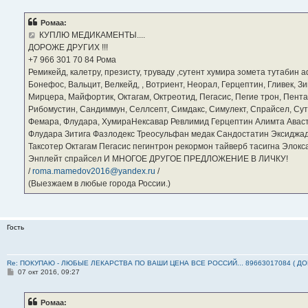
о
б
Ромаа:
щ
е
КУПЛЮ МЕДИКАМЕНТЫ....
н
ДОРОЖЕ ДРУГИХ !!!
и
е
‪+7 966 301 70 84‬ Рома
Ремикейд, калетру, презисту, труваду ,сутент хумира зомета тутабин
Бонефос, Вальцит, Велкейд, , Вотриент, Неорал, Герцептин, Гливек, Зи
Мирцера, Майфортик, Октагам, Октреотид, Пегасис, Пегие трон, Пента
Рибомустин, Сандиммун, Селлсепт, Симдакс, Симулект, Спрайсел, Сутен
Фемара, Флудара, ХумираНексавар Ревлимид Герцептин Алимта Авас
Флудара Зитига Фазлодекс Треосульфан медак Сандостатин Эксиджад
Таксотер Октагам Пегасис пегинтрон рекормон тайверб тасигна Элок
Энплейт спрайсел И МНОГОЕ ДРУГОЕ ПРЕДЛОЖЕНИЕ В ЛИЧКУ!
/
roma.mamedov2016@yandex.ru
/
(Выезжаем в любые города России.)
Гость
Re: ПОКУПАЮ - ЛЮБЫЕ ЛЕКАРСТВА ПО ВАШИ ЦЕНА ВСЕ РОССИЙ... 89663017084 ( Д
С
07 окт 2016, 09:27
о
о
б
Ромаа:
щ