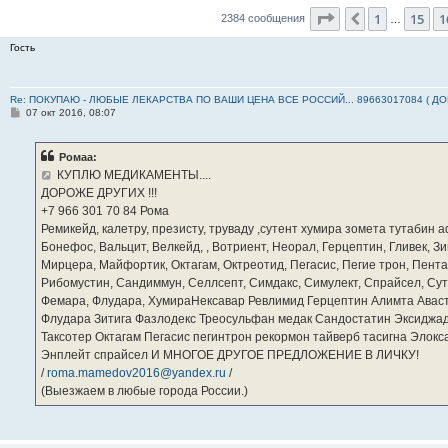
Страница
17
из
2
1
15
1
Пред.
2384 сообщения
…
Гость
Re: ПОКУПАЮ - ЛЮБЫЕ ЛЕКАРСТВА ПО ВАШИ ЦЕНА ВСЕ РОССИЙ... 89663017084 ( Д
С
07 окт 2016, 08:07
о
о
б
Ромаа:
щ
е
КУПЛЮ МЕДИКАМЕНТЫ....
н
ДОРОЖЕ ДРУГИХ !!!
и
е
‪+7 966 301 70 84‬ Рома
Ремикейд, калетру, презисту, труваду ,сутент хумира зомета тутабин
Бонефос, Вальцит, Велкейд, , Вотриент, Неорал, Герцептин, Гливек, Зи
Мирцера, Майфортик, Октагам, Октреотид, Пегасис, Пегие трон, Пента
Рибомустин, Сандиммун, Селлсепт, Симдакс, Симулект, Спрайсел, Сутен
Фемара, Флудара, ХумираНексавар Ревлимид Герцептин Алимта Авас
Флудара Зитига Фазлодекс Треосульфан медак Сандостатин Эксиджад
Таксотер Октагам Пегасис пегинтрон рекормон тайверб тасигна Элок
Энплейт спрайсел И МНОГОЕ ДРУГОЕ ПРЕДЛОЖЕНИЕ В ЛИЧКУ!
/
roma.mamedov2016@yandex.ru
/
(Выезжаем в любые города России.)