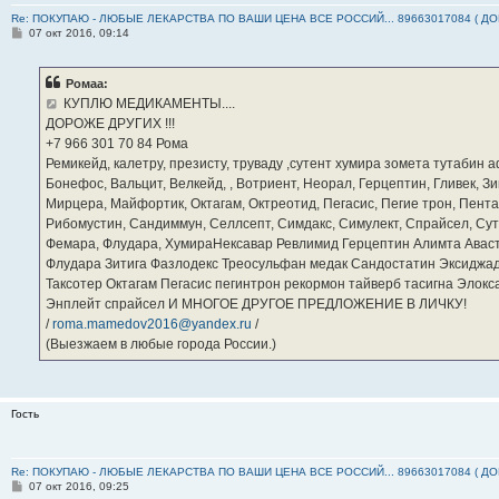
Re: ПОКУПАЮ - ЛЮБЫЕ ЛЕКАРСТВА ПО ВАШИ ЦЕНА ВСЕ РОССИЙ... 89663017084 ( Д
С
07 окт 2016, 09:14
о
о
б
Ромаа:
щ
е
КУПЛЮ МЕДИКАМЕНТЫ....
н
ДОРОЖЕ ДРУГИХ !!!
и
е
‪+7 966 301 70 84‬ Рома
Ремикейд, калетру, презисту, труваду ,сутент хумира зомета тутабин
Бонефос, Вальцит, Велкейд, , Вотриент, Неорал, Герцептин, Гливек, Зи
Мирцера, Майфортик, Октагам, Октреотид, Пегасис, Пегие трон, Пента
Рибомустин, Сандиммун, Селлсепт, Симдакс, Симулект, Спрайсел, Сутен
Фемара, Флудара, ХумираНексавар Ревлимид Герцептин Алимта Авас
Флудара Зитига Фазлодекс Треосульфан медак Сандостатин Эксиджад
Таксотер Октагам Пегасис пегинтрон рекормон тайверб тасигна Элок
Энплейт спрайсел И МНОГОЕ ДРУГОЕ ПРЕДЛОЖЕНИЕ В ЛИЧКУ!
/
roma.mamedov2016@yandex.ru
/
(Выезжаем в любые города России.)
Гость
Re: ПОКУПАЮ - ЛЮБЫЕ ЛЕКАРСТВА ПО ВАШИ ЦЕНА ВСЕ РОССИЙ... 89663017084 ( Д
С
07 окт 2016, 09:25
о