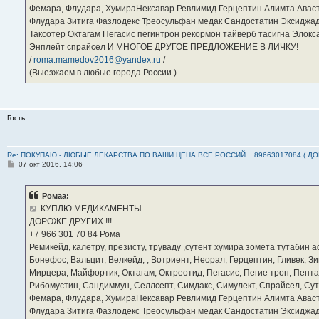
Фемара, Флудара, ХумираНексавар Ревлимид Герцептин Алимта Авас
Флудара Зитига Фазлодекс Треосульфан медак Сандостатин Эксиджад
Таксотер Октагам Пегасис пегинтрон рекормон тайверб тасигна Элок
Энплейт спрайсел И МНОГОЕ ДРУГОЕ ПРЕДЛОЖЕНИЕ В ЛИЧКУ!
/
roma.mamedov2016@yandex.ru
/
(Выезжаем в любые города России.)
Гость
Re: ПОКУПАЮ - ЛЮБЫЕ ЛЕКАРСТВА ПО ВАШИ ЦЕНА ВСЕ РОССИЙ... 89663017084 ( Д
С
07 окт 2016, 14:06
о
о
б
Ромаа:
щ
е
КУПЛЮ МЕДИКАМЕНТЫ....
н
ДОРОЖЕ ДРУГИХ !!!
и
е
‪+7 966 301 70 84‬ Рома
Ремикейд, калетру, презисту, труваду ,сутент хумира зомета тутабин
Бонефос, Вальцит, Велкейд, , Вотриент, Неорал, Герцептин, Гливек, Зи
Мирцера, Майфортик, Октагам, Октреотид, Пегасис, Пегие трон, Пента
Рибомустин, Сандиммун, Селлсепт, Симдакс, Симулект, Спрайсел, Сутен
Фемара, Флудара, ХумираНексавар Ревлимид Герцептин Алимта Авас
Флудара Зитига Фазлодекс Треосульфан медак Сандостатин Эксиджад