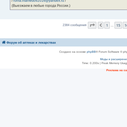
/
roma.mamedov2016@yandex.ru
/
(Выезжаем в любые города России.)
Страница
17
из
2
1
15
1
Пред.
2384 сообщения
…
Форум об аптеках и лекарствах
Создано на основе
phpBB
® Forum Software © ph
Моды и расширени
Time: 0.200s
| Peak Memory Usage
Рeклама на с