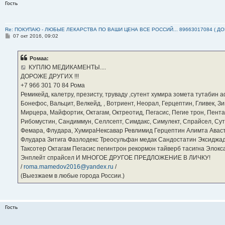
Гость
Re: ПОКУПАЮ - ЛЮБЫЕ ЛЕКАРСТВА ПО ВАШИ ЦЕНА ВСЕ РОССИЙ... 89663017084 ( Д
С
07 окт 2016, 09:02
о
о
б
Ромаа:
щ
е
КУПЛЮ МЕДИКАМЕНТЫ....
н
ДОРОЖЕ ДРУГИХ !!!
и
е
‪+7 966 301 70 84‬ Рома
Ремикейд, калетру, презисту, труваду ,сутент хумира зомета тутабин
Бонефос, Вальцит, Велкейд, , Вотриент, Неорал, Герцептин, Гливек, Зи
Мирцера, Майфортик, Октагам, Октреотид, Пегасис, Пегие трон, Пента
Рибомустин, Сандиммун, Селлсепт, Симдакс, Симулект, Спрайсел, Сутен
Фемара, Флудара, ХумираНексавар Ревлимид Герцептин Алимта Авас
Флудара Зитига Фазлодекс Треосульфан медак Сандостатин Эксиджад
Таксотер Октагам Пегасис пегинтрон рекормон тайверб тасигна Элок
Энплейт спрайсел И МНОГОЕ ДРУГОЕ ПРЕДЛОЖЕНИЕ В ЛИЧКУ!
/
roma.mamedov2016@yandex.ru
/
(Выезжаем в любые города России.)
Гость