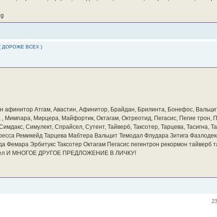
pg
( ДОРОЖЕ ВСЕХ )
бин афинитор Атгам, Авастин, Афинитор, Брайдан, Брилинта, Бонефос, Вальцит
а, , Мимпара, Мирцера, Майфортик, Октагам, Октреотид, Пегасис, Пегие трон,
мдакс, Симулект, Спрайсел, Сутент, Тайверб, Таксотер, Тарцева, Тасигна, Та
ресса Ремикейд Тарцева Мабтера Вальцит Темодал Флудара Зитига Фазлодек
а Фемара Эрбитукс Таксотер Октагам Пегасис пегинтрон рекормон тайверб 
айсел И МНОГОЕ ДРУГОЕ ПРЕДЛОЖЕНИЕ В ЛИЧКУ!
2