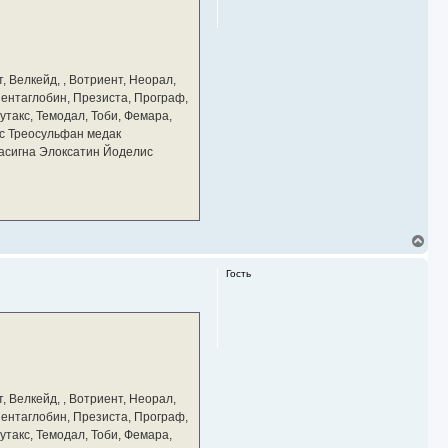
ь
с
я
к
н
а
, Велкейд, , Вотриент, Неорал,
ч
 Пентаглобин, Презиста, Програф,
а
утакс, Темодал, Тоби, Фемара,
л
у
с Треосульфан медак
тасигна Элоксатин Йоделис
В
е
р
Гость
н
у
т
ь
с
я
к
н
а
, Велкейд, , Вотриент, Неорал,
ч
 Пентаглобин, Презиста, Програф,
а
утакс, Темодал, Тоби, Фемара,
л