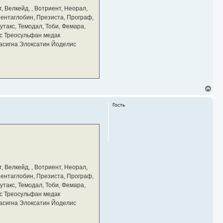
а
, Велкейд, , Вотриент, Неорал,
ч
 Пентаглобин, Презиста, Програф,
а
утакс, Темодал, Тоби, Фемара,
л
у
с Треосульфан медак
тасигна Элоксатин Йоделис
В
е
р
Гость
н
у
т
ь
с
я
к
н
а
, Велкейд, , Вотриент, Неорал,
ч
 Пентаглобин, Презиста, Програф,
а
утакс, Темодал, Тоби, Фемара,
л
у
с Треосульфан медак
тасигна Элоксатин Йоделис