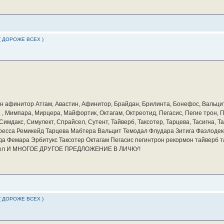
( ДОРОЖЕ ВСЕХ )
бин афинитор Атгам, Авастин, Афинитор, Брайдан, Брилинта, Бонефос, Вальцит
а, , Мимпара, Мирцера, Майфортик, Октагам, Октреотид, Пегасис, Пегие трон,
мдакс, Симулект, Спрайсел, Сутент, Тайверб, Таксотер, Тарцева, Тасигна, Та
ресса Ремикейд Тарцева Мабтера Вальцит Темодал Флудара Зитига Фазлодек
а Фемара Эрбитукс Таксотер Октагам Пегасис пегинтрон рекормон тайверб 
айсел И МНОГОЕ ДРУГОЕ ПРЕДЛОЖЕНИЕ В ЛИЧКУ!
( ДОРОЖЕ ВСЕХ )