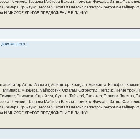
ресса Ремикейд Тарцева Мабтера Вальцит Темодал Флудара Зитига Фазлодек
а Фемара Эрбитукс Таксотер Октагам Пегасис пегинтрон рекормон тайверб 
айсел И МНОГОЕ ДРУГОЕ ПРЕДЛОЖЕНИЕ В ЛИЧКУ!
( ДОРОЖЕ ВСЕХ )
бин афинитор Атгам, Авастин, Афинитор, Брайдан, Брилинта, Бонефос, Вальцит
а, , Мимпара, Мирцера, Майфортик, Октагам, Октреотид, Пегасис, Пегие трон,
мдакс, Симулект, Спрайсел, Сутент, Тайверб, Таксотер, Тарцева, Тасигна, Та
ресса Ремикейд Тарцева Мабтера Вальцит Темодал Флудара Зитига Фазлодек
а Фемара Эрбитукс Таксотер Октагам Пегасис пегинтрон рекормон тайверб 
айсел И МНОГОЕ ДРУГОЕ ПРЕДЛОЖЕНИЕ В ЛИЧКУ!