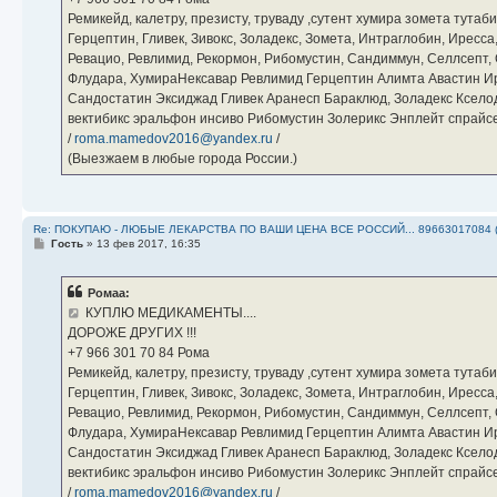
Ремикейд, калетру, презисту, труваду ,сутент хумира зомета тута
Герцептин, Гливек, Зивокс, Золадекс, Зомета, Интраглобин, Иресс
Ревацио, Ревлимид, Рекормон, Рибомустин, Сандиммун, Селлсепт, Си
Флудара, ХумираНексавар Ревлимид Герцептин Алимта Авастин И
Сандостатин Эксиджад Гливек Аранесп Бараклюд, Золадекс Кселод
вектибикс эральфон инсиво Рибомустин Золерикс Энплейт спр
/
roma.mamedov2016@yandex.ru
/
(Выезжаем в любые города России.)
Re: ПОКУПАЮ - ЛЮБЫЕ ЛЕКАРСТВА ПО ВАШИ ЦЕНА ВСЕ РОССИЙ... 89663017084 
С
Гость
»
13 фев 2017, 16:35
о
о
б
Ромаа:
щ
е
КУПЛЮ МЕДИКАМЕНТЫ....
н
ДОРОЖЕ ДРУГИХ !!!
и
е
‪+7 966 301 70 84‬ Рома
Ремикейд, калетру, презисту, труваду ,сутент хумира зомета тута
Герцептин, Гливек, Зивокс, Золадекс, Зомета, Интраглобин, Иресс
Ревацио, Ревлимид, Рекормон, Рибомустин, Сандиммун, Селлсепт, Си
Флудара, ХумираНексавар Ревлимид Герцептин Алимта Авастин И
Сандостатин Эксиджад Гливек Аранесп Бараклюд, Золадекс Кселод
вектибикс эральфон инсиво Рибомустин Золерикс Энплейт спр
/
roma.mamedov2016@yandex.ru
/