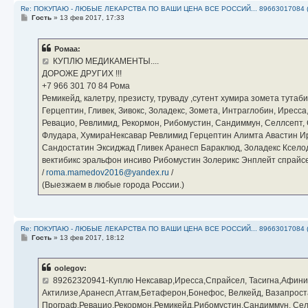
Re: ПОКУПАЮ - ЛЮБЫЕ ЛЕКАРСТВА ПО ВАШИ ЦЕНА ВСЕ РОССИЙ... 89663017084 
С
Гость
»
13 фев 2017, 17:33
о
о
б
Ромаа:
щ
е
КУПЛЮ МЕДИКАМЕНТЫ....
н
ДОРОЖЕ ДРУГИХ !!!
и
е
‪+7 966 301 70 84‬ Рома
Ремикейд, калетру, презисту, труваду ,сутент хумира зомета тута
Герцептин, Гливек, Зивокс, Золадекс, Зомета, Интраглобин, Иресс
Ревацио, Ревлимид, Рекормон, Рибомустин, Сандиммун, Селлсепт, Си
Флудара, ХумираНексавар Ревлимид Герцептин Алимта Авастин И
Сандостатин Эксиджад Гливек Аранесп Бараклюд, Золадекс Кселод
вектибикс эральфон инсиво Рибомустин Золерикс Энплейт спр
/
roma.mamedov2016@yandex.ru
/
(Выезжаем в любые города России.)
Re: ПОКУПАЮ - ЛЮБЫЕ ЛЕКАРСТВА ПО ВАШИ ЦЕНА ВСЕ РОССИЙ... 89663017084 
С
Гость
»
13 фев 2017, 18:12
о
о
б
oolegov:
щ
е
89262320941-Куплю Нексавар,Иресса,Спрайсел, Тасигна,Афини
н
Актилизе,Аранесп,Атгам,Бетаферон,Бонефос, Велкейд, Вазапроста
и
е
Програф,Ревацио,Рекормон,Ремикейд,Рибомустин,Сандиммун, Селл