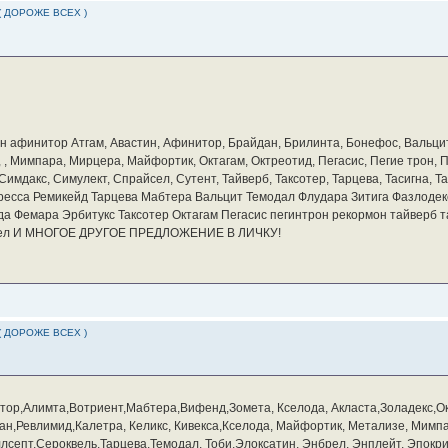
( ДОРОЖЕ ВСЕХ )
бин афинитор Атгам, Авастин, Афинитор, Брайдан, Брилинта, Бонефос, Вальцит
а, , Мимпара, Мирцера, Майфортик, Октагам, Октреотид, Пегасис, Пегие трон,
мдакс, Симулект, Спрайсел, Сутент, Тайверб, Таксотер, Тарцева, Тасигна, Та
ресса Ремикейд Тарцева Мабтера Вальцит Темодал Флудара Зитига Фазлодек
а Фемара Эрбитукс Таксотер Октагам Пегасис пегинтрон рекормон тайверб 
айсел И МНОГОЕ ДРУГОЕ ПРЕДЛОЖЕНИЕ В ЛИЧКУ!
( ДОРОЖЕ ВСЕХ )
тор,Алимта,Вотриент,Мабтера,Вифенд,Зомета, Кселода, Акласта,Золадекс,О
н,Ревлимид,Калетра, Келикс, Кивекса,Кселода, Майфортик, Метализе, Мимп
септ,Сероквель,Тарцева,Темодал, Тоби,Элоксатин, Энбрел, Энплейт, Эпокр