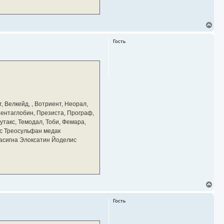
В
е
р
Гость
н
у
т
ь
с
я
к
н
а
, Велкейд, , Вотриент, Неорал,
ч
 Пентаглобин, Презиста, Програф,
а
утакс, Темодал, Тоби, Фемара,
л
у
с Треосульфан медак
тасигна Элоксатин Йоделис
В
е
р
Гость
н
у
т