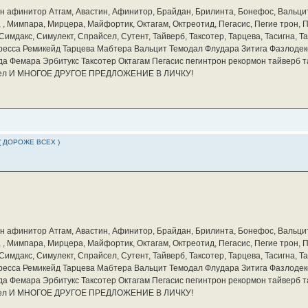
бин афинитор Атгам, Авастин, Афинитор, Брайдан, Брилинта, Бонефос, Вальцит
а, , Мимпара, Мирцера, Майфортик, Октагам, Октреотид, Пегасис, Пегие трон,
мдакс, Симулект, Спрайсел, Сутент, Тайверб, Таксотер, Тарцева, Тасигна, Та
ресса Ремикейд Тарцева Мабтера Вальцит Темодал Флудара Зитига Фазлодек
а Фемара Эрбитукс Таксотер Октагам Пегасис пегинтрон рекормон тайверб 
айсел И МНОГОЕ ДРУГОЕ ПРЕДЛОЖЕНИЕ В ЛИЧКУ!
( ДОРОЖЕ ВСЕХ )
бин афинитор Атгам, Авастин, Афинитор, Брайдан, Брилинта, Бонефос, Вальцит
а, , Мимпара, Мирцера, Майфортик, Октагам, Октреотид, Пегасис, Пегие трон,
мдакс, Симулект, Спрайсел, Сутент, Тайверб, Таксотер, Тарцева, Тасигна, Та
ресса Ремикейд Тарцева Мабтера Вальцит Темодал Флудара Зитига Фазлодек
а Фемара Эрбитукс Таксотер Октагам Пегасис пегинтрон рекормон тайверб 
айсел И МНОГОЕ ДРУГОЕ ПРЕДЛОЖЕНИЕ В ЛИЧКУ!