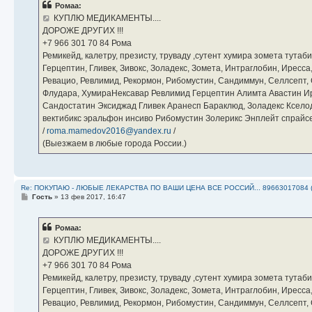
Ромаа:
щ
е
КУПЛЮ МЕДИКАМЕНТЫ....
н
ДОРОЖЕ ДРУГИХ !!!
и
е
‪+7 966 301 70 84‬ Рома
Ремикейд, калетру, презисту, труваду ,сутент хумира зомета тута
Герцептин, Гливек, Зивокс, Золадекс, Зомета, Интраглобин, Иресс
Ревацио, Ревлимид, Рекормон, Рибомустин, Сандиммун, Селлсепт, Си
Флудара, ХумираНексавар Ревлимид Герцептин Алимта Авастин И
Сандостатин Эксиджад Гливек Аранесп Бараклюд, Золадекс Кселод
вектибикс эральфон инсиво Рибомустин Золерикс Энплейт спр
/
roma.mamedov2016@yandex.ru
/
(Выезжаем в любые города России.)
Re: ПОКУПАЮ - ЛЮБЫЕ ЛЕКАРСТВА ПО ВАШИ ЦЕНА ВСЕ РОССИЙ... 89663017084 
С
Гость
»
13 фев 2017, 16:47
о
о
б
Ромаа:
щ
е
КУПЛЮ МЕДИКАМЕНТЫ....
н
ДОРОЖЕ ДРУГИХ !!!
и
е
‪+7 966 301 70 84‬ Рома
Ремикейд, калетру, презисту, труваду ,сутент хумира зомета тута
Герцептин, Гливек, Зивокс, Золадекс, Зомета, Интраглобин, Иресс
Ревацио, Ревлимид, Рекормон, Рибомустин, Сандиммун, Селлсепт, Си