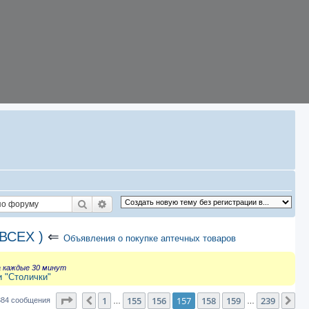
Поиск
Расширенный поиск
ВСЕХ )
⇐
Объявления о покупке аптечных товаров
а каждые 30 минут
и "Столички"
Страница
157
из
239
1
155
156
157
158
159
239
Пред.
Сл
384 сообщения
…
…