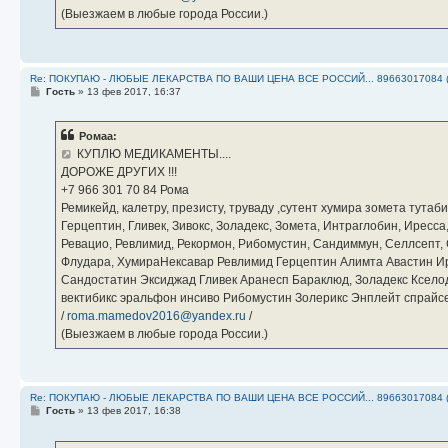
(Выезжаем в любые города России.)
Re: ПОКУПАЮ - ЛЮБЫЕ ЛЕКАРСТВА ПО ВАШИ ЦЕНА ВСЕ РОССИЙ... 89663017084 
С
Гость
»
13 фев 2017, 16:37
о
о
б
Ромаа:
щ
е
КУПЛЮ МЕДИКАМЕНТЫ....
н
ДОРОЖЕ ДРУГИХ !!!
и
е
‪+7 966 301 70 84‬ Рома
Ремикейд, калетру, презисту, труваду ,сутент хумира зомета тута
Герцептин, Гливек, Зивокс, Золадекс, Зомета, Интраглобин, Иресс
Ревацио, Ревлимид, Рекормон, Рибомустин, Сандиммун, Селлсепт, Си
Флудара, ХумираНексавар Ревлимид Герцептин Алимта Авастин И
Сандостатин Эксиджад Гливек Аранесп Бараклюд, Золадекс Кселод
вектибикс эральфон инсиво Рибомустин Золерикс Энплейт спр
/
roma.mamedov2016@yandex.ru
/
(Выезжаем в любые города России.)
Re: ПОКУПАЮ - ЛЮБЫЕ ЛЕКАРСТВА ПО ВАШИ ЦЕНА ВСЕ РОССИЙ... 89663017084 
С
Гость
»
13 фев 2017, 16:38
о
о
б