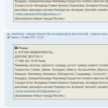
Флудара, ХумираНексавар Ревлимид Герцептин Алимта Авастин И
Сандостатин Эксиджад Гливек Аранесп Бараклюд, Золадекс Кселод
вектибикс эральфон инсиво Рибомустин Золерикс Энплейт спр
/
roma.mamedov2016@yandex.ru
/
(Выезжаем в любые города России.)
Re: ПОКУПАЮ - ЛЮБЫЕ ЛЕКАРСТВА ПО ВАШИ ЦЕНА ВСЕ РОССИЙ... 89663017084 
С
Гость
»
13 фев 2017, 17:05
о
о
б
Ромаа:
щ
е
КУПЛЮ МЕДИКАМЕНТЫ....
н
ДОРОЖЕ ДРУГИХ !!!
и
е
‪+7 966 301 70 84‬ Рома
Ремикейд, калетру, презисту, труваду ,сутент хумира зомета тута
Герцептин, Гливек, Зивокс, Золадекс, Зомета, Интраглобин, Иресс
Ревацио, Ревлимид, Рекормон, Рибомустин, Сандиммун, Селлсепт, Си
Флудара, ХумираНексавар Ревлимид Герцептин Алимта Авастин И
Сандостатин Эксиджад Гливек Аранесп Бараклюд, Золадекс Кселод
вектибикс эральфон инсиво Рибомустин Золерикс Энплейт спр
/
roma.mamedov2016@yandex.ru
/
(Выезжаем в любые города России.)