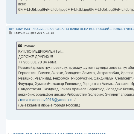
всех
6FrF-Lf-JbI.jpg6FrF-Lf-JbI.jpg6FrF-Lf-JbI.jpg6FrF-Lf-JbI.jpg6FrF-Lf-JbI.j
Re: ПОКУПАЮ - ЛЮБЫЕ ЛЕКАРСТВА ПО ВАШИ ЦЕНА ВСЕ РОССИЙ... 89663017084 
С
Гость
»
13 фев 2017, 18:18
о
о
б
Ромаа:
щ
е
КУПЛЮ МЕДИКАМЕНТЫ....
н
ДОРОЖЕ ДРУГИХ !!!
и
е
‪+7 966 301 70 84‬ Рома
Ремикейд, калетру, презисту, труваду ,сутент хумира зомета тута
Герцептин, Гливек, Зивокс, Золадекс, Зомета, Интраглобин, Иресс
Ревацио, Ревлимид, Рекормон, Рибомустин, Сандиммун, Селлсепт, Си
Флудара, ХумираНексавар Ревлимид Герцептин Алимта Авастин И
Сандостатин Эксиджад Гливек Аранесп Бараклюд, Золадекс Кселод
вектибикс эральфон инсиво Рибомустин Золерикс Энплейт спр
/
roma.mamedov2016@yandex.ru
/
(Выезжаем в любые города России.)