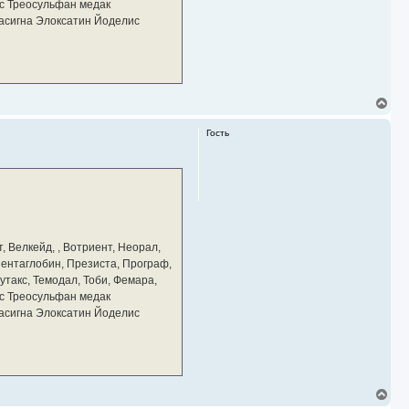
у
с Треосульфан медак
тасигна Элоксатин Йоделис
В
е
р
Гость
н
у
т
ь
с
я
к
н
а
, Велкейд, , Вотриент, Неорал,
ч
 Пентаглобин, Презиста, Програф,
а
утакс, Темодал, Тоби, Фемара,
л
у
с Треосульфан медак
тасигна Элоксатин Йоделис
В
е