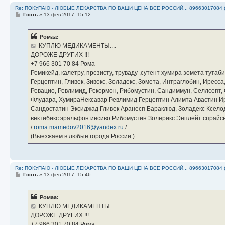
Re: ПОКУПАЮ - ЛЮБЫЕ ЛЕКАРСТВА ПО ВАШИ ЦЕНА ВСЕ РОССИЙ... 89663017084 
С
Гость
»
13 фев 2017, 15:12
о
о
б
Ромаа:
щ
е
КУПЛЮ МЕДИКАМЕНТЫ....
н
ДОРОЖЕ ДРУГИХ !!!
и
е
‪+7 966 301 70 84‬ Рома
Ремикейд, калетру, презисту, труваду ,сутент хумира зомета тута
Герцептин, Гливек, Зивокс, Золадекс, Зомета, Интраглобин, Иресс
Ревацио, Ревлимид, Рекормон, Рибомустин, Сандиммун, Селлсепт, Си
Флудара, ХумираНексавар Ревлимид Герцептин Алимта Авастин И
Сандостатин Эксиджад Гливек Аранесп Бараклюд, Золадекс Кселод
вектибикс эральфон инсиво Рибомустин Золерикс Энплейт спр
/
roma.mamedov2016@yandex.ru
/
(Выезжаем в любые города России.)
Re: ПОКУПАЮ - ЛЮБЫЕ ЛЕКАРСТВА ПО ВАШИ ЦЕНА ВСЕ РОССИЙ... 89663017084 
С
Гость
»
13 фев 2017, 15:46
о
о
б
Ромаа:
щ
е
КУПЛЮ МЕДИКАМЕНТЫ....
н
ДОРОЖЕ ДРУГИХ !!!
и
е
‪+7 966 301 70 84‬ Рома