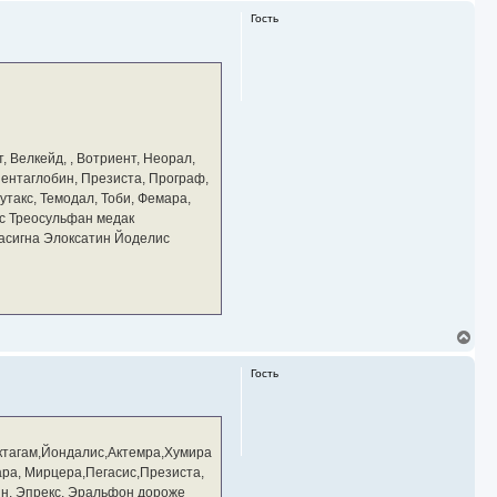
р
Гость
н
у
т
ь
с
я
к
н
а
, Велкейд, , Вотриент, Неорал,
ч
 Пентаглобин, Презиста, Програф,
а
утакс, Темодал, Тоби, Фемара,
л
у
с Треосульфан медак
тасигна Элоксатин Йоделис
В
е
р
Гость
н
у
т
ь
с
ктагам,Йондалис,Актемра,Хумира
я
ара, Мирцера,Пегасис,Презиста,
к
н
ин, Эпрекс, Эральфон дороже