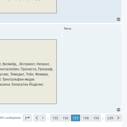
а
ч
а
л
у
В
е
р
Гость
н
у
т
ь
с
я
к
н
а
, Велкейд, , Вотриент, Неорал,
ч
 Пентаглобин, Презиста, Програф,
а
утакс, Темодал, Тоби, Фемара,
л
у
с Треосульфан медак
тасигна Элоксатин Йоделис
В
е
Страница
157
из
239
1
155
156
157
158
159
239
р
Пред.
Сл
384 сообщения
…
…
н
у