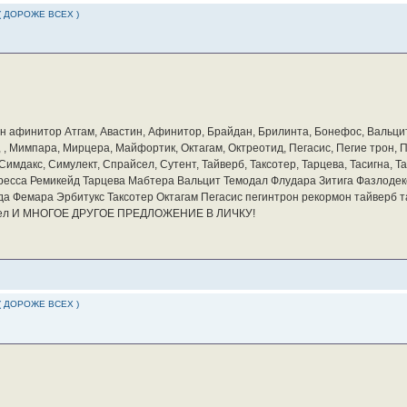
( ДОРОЖЕ ВСЕХ )
бин афинитор Атгам, Авастин, Афинитор, Брайдан, Брилинта, Бонефос, Вальцит
а, , Мимпара, Мирцера, Майфортик, Октагам, Октреотид, Пегасис, Пегие трон,
мдакс, Симулект, Спрайсел, Сутент, Тайверб, Таксотер, Тарцева, Тасигна, Та
ресса Ремикейд Тарцева Мабтера Вальцит Темодал Флудара Зитига Фазлодек
а Фемара Эрбитукс Таксотер Октагам Пегасис пегинтрон рекормон тайверб 
айсел И МНОГОЕ ДРУГОЕ ПРЕДЛОЖЕНИЕ В ЛИЧКУ!
( ДОРОЖЕ ВСЕХ )