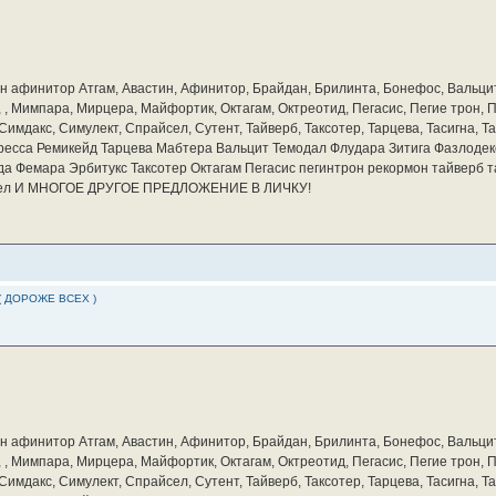
бин афинитор Атгам, Авастин, Афинитор, Брайдан, Брилинта, Бонефос, Вальцит
а, , Мимпара, Мирцера, Майфортик, Октагам, Октреотид, Пегасис, Пегие трон,
мдакс, Симулект, Спрайсел, Сутент, Тайверб, Таксотер, Тарцева, Тасигна, Та
ресса Ремикейд Тарцева Мабтера Вальцит Темодал Флудара Зитига Фазлодек
а Фемара Эрбитукс Таксотер Октагам Пегасис пегинтрон рекормон тайверб 
айсел И МНОГОЕ ДРУГОЕ ПРЕДЛОЖЕНИЕ В ЛИЧКУ!
( ДОРОЖЕ ВСЕХ )
бин афинитор Атгам, Авастин, Афинитор, Брайдан, Брилинта, Бонефос, Вальцит
а, , Мимпара, Мирцера, Майфортик, Октагам, Октреотид, Пегасис, Пегие трон,
мдакс, Симулект, Спрайсел, Сутент, Тайверб, Таксотер, Тарцева, Тасигна, Та