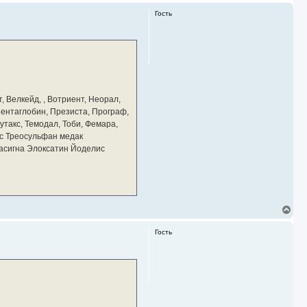
Гость
, Велкейд, , Вотриент, Неорал,
 Пентаглобин, Презиста, Програф,
утакс, Темодал, Тоби, Фемара,
с Треосульфан медак
тасигна Элоксатин Йоделис
В
е
р
Гость
н
у
т
ь
с
я
к
н