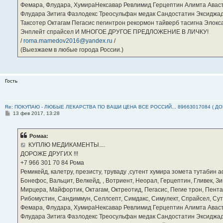
Фемара, Флудара, ХумираНексавар Ревлимид Герцептин Алимта Авас
Флудара Зитига Фазлодекс Треосульфан медак Сандостатин Эксиджад
Таксотер Октагам Пегасис пегинтрон рекормон тайверб тасигна Элок
Энплейт спрайсел И МНОГОЕ ДРУГОЕ ПРЕДЛОЖЕНИЕ В ЛИЧКУ!
/
roma.mamedov2016@yandex.ru
/
(Выезжаем в любые города России.)
Гость
Re: ПОКУПАЮ - ЛЮБЫЕ ЛЕКАРСТВА ПО ВАШИ ЦЕНА ВСЕ РОССИЙ... 89663017084 ( Д
С
13 фев 2017, 13:28
о
о
б
Ромаа:
щ
е
КУПЛЮ МЕДИКАМЕНТЫ....
н
ДОРОЖЕ ДРУГИХ !!!
и
е
‪+7 966 301 70 84‬ Рома
Ремикейд, калетру, презисту, труваду ,сутент хумира зомета тутабин
Бонефос, Вальцит, Велкейд, , Вотриент, Неорал, Герцептин, Гливек, Зи
Мирцера, Майфортик, Октагам, Октреотид, Пегасис, Пегие трон, Пента
Рибомустин, Сандиммун, Селлсепт, Симдакс, Симулект, Спрайсел, Сутен
Фемара, Флудара, ХумираНексавар Ревлимид Герцептин Алимта Авас
Флудара Зитига Фазлодекс Треосульфан медак Сандостатин Эксиджад