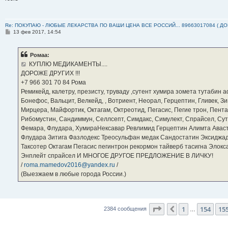
Re: ПОКУПАЮ - ЛЮБЫЕ ЛЕКАРСТВА ПО ВАШИ ЦЕНА ВСЕ РОССИЙ... 89663017084 ( Д
С
13 фев 2017, 14:54
о
о
б
Ромаа:
щ
е
КУПЛЮ МЕДИКАМЕНТЫ....
н
ДОРОЖЕ ДРУГИХ !!!
и
е
‪+7 966 301 70 84‬ Рома
Ремикейд, калетру, презисту, труваду ,сутент хумира зомета тутабин
Бонефос, Вальцит, Велкейд, , Вотриент, Неорал, Герцептин, Гливек, Зи
Мирцера, Майфортик, Октагам, Октреотид, Пегасис, Пегие трон, Пента
Рибомустин, Сандиммун, Селлсепт, Симдакс, Симулект, Спрайсел, Сутен
Фемара, Флудара, ХумираНексавар Ревлимид Герцептин Алимта Авас
Флудара Зитига Фазлодекс Треосульфан медак Сандостатин Эксиджад
Таксотер Октагам Пегасис пегинтрон рекормон тайверб тасигна Элок
Энплейт спрайсел И МНОГОЕ ДРУГОЕ ПРЕДЛОЖЕНИЕ В ЛИЧКУ!
/
roma.mamedov2016@yandex.ru
/
(Выезжаем в любые города России.)
Страница
156
из
23
1
154
15
Пред.
2384 сообщения
…