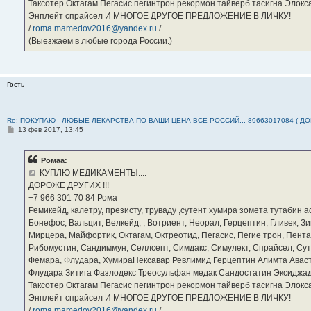
Таксотер Октагам Пегасис пегинтрон рекормон тайверб тасигна Элок
Энплейт спрайсел И МНОГОЕ ДРУГОЕ ПРЕДЛОЖЕНИЕ В ЛИЧКУ!
/
roma.mamedov2016@yandex.ru
/
(Выезжаем в любые города России.)
Гость
Re: ПОКУПАЮ - ЛЮБЫЕ ЛЕКАРСТВА ПО ВАШИ ЦЕНА ВСЕ РОССИЙ... 89663017084 ( Д
С
13 фев 2017, 13:45
о
о
б
Ромаа:
щ
е
КУПЛЮ МЕДИКАМЕНТЫ....
н
ДОРОЖЕ ДРУГИХ !!!
и
е
‪+7 966 301 70 84‬ Рома
Ремикейд, калетру, презисту, труваду ,сутент хумира зомета тутабин
Бонефос, Вальцит, Велкейд, , Вотриент, Неорал, Герцептин, Гливек, Зи
Мирцера, Майфортик, Октагам, Октреотид, Пегасис, Пегие трон, Пента
Рибомустин, Сандиммун, Селлсепт, Симдакс, Симулект, Спрайсел, Сутен
Фемара, Флудара, ХумираНексавар Ревлимид Герцептин Алимта Авас
Флудара Зитига Фазлодекс Треосульфан медак Сандостатин Эксиджад
Таксотер Октагам Пегасис пегинтрон рекормон тайверб тасигна Элок
Энплейт спрайсел И МНОГОЕ ДРУГОЕ ПРЕДЛОЖЕНИЕ В ЛИЧКУ!
/
roma.mamedov2016@yandex.ru
/