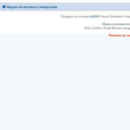
Форум об аптеках и лекарствах
Создано на основе
phpBB
® Forum Software © ph
Моды и расширени
Time: 0.201s
| Peak Memory Usage
Рeклама на с