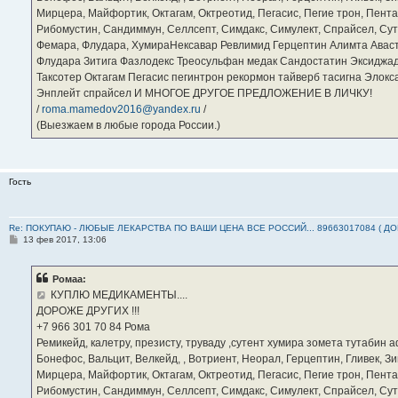
Мирцера, Майфортик, Октагам, Октреотид, Пегасис, Пегие трон, Пента
Рибомустин, Сандиммун, Селлсепт, Симдакс, Симулект, Спрайсел, Сутен
Фемара, Флудара, ХумираНексавар Ревлимид Герцептин Алимта Авас
Флудара Зитига Фазлодекс Треосульфан медак Сандостатин Эксиджад
Таксотер Октагам Пегасис пегинтрон рекормон тайверб тасигна Элок
Энплейт спрайсел И МНОГОЕ ДРУГОЕ ПРЕДЛОЖЕНИЕ В ЛИЧКУ!
/
roma.mamedov2016@yandex.ru
/
(Выезжаем в любые города России.)
Гость
Re: ПОКУПАЮ - ЛЮБЫЕ ЛЕКАРСТВА ПО ВАШИ ЦЕНА ВСЕ РОССИЙ... 89663017084 ( Д
С
13 фев 2017, 13:06
о
о
б
Ромаа:
щ
е
КУПЛЮ МЕДИКАМЕНТЫ....
н
ДОРОЖЕ ДРУГИХ !!!
и
е
‪+7 966 301 70 84‬ Рома
Ремикейд, калетру, презисту, труваду ,сутент хумира зомета тутабин
Бонефос, Вальцит, Велкейд, , Вотриент, Неорал, Герцептин, Гливек, Зи
Мирцера, Майфортик, Октагам, Октреотид, Пегасис, Пегие трон, Пента
Рибомустин, Сандиммун, Селлсепт, Симдакс, Симулект, Спрайсел, Сутен