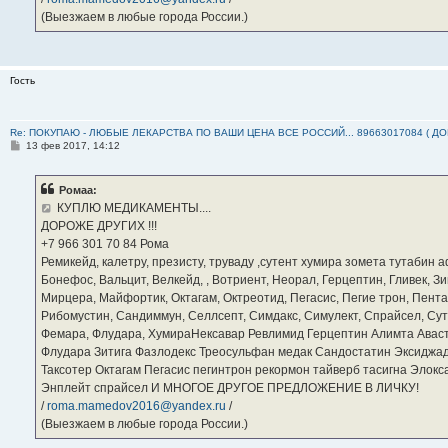
(Выезжаем в любые города России.)
Гость
Re: ПОКУПАЮ - ЛЮБЫЕ ЛЕКАРСТВА ПО ВАШИ ЦЕНА ВСЕ РОССИЙ... 89663017084 ( Д
С
13 фев 2017, 14:12
о
о
б
Ромаа:
щ
е
КУПЛЮ МЕДИКАМЕНТЫ....
н
ДОРОЖЕ ДРУГИХ !!!
и
е
‪+7 966 301 70 84‬ Рома
Ремикейд, калетру, презисту, труваду ,сутент хумира зомета тутабин
Бонефос, Вальцит, Велкейд, , Вотриент, Неорал, Герцептин, Гливек, Зи
Мирцера, Майфортик, Октагам, Октреотид, Пегасис, Пегие трон, Пента
Рибомустин, Сандиммун, Селлсепт, Симдакс, Симулект, Спрайсел, Сутен
Фемара, Флудара, ХумираНексавар Ревлимид Герцептин Алимта Авас
Флудара Зитига Фазлодекс Треосульфан медак Сандостатин Эксиджад
Таксотер Октагам Пегасис пегинтрон рекормон тайверб тасигна Элок
Энплейт спрайсел И МНОГОЕ ДРУГОЕ ПРЕДЛОЖЕНИЕ В ЛИЧКУ!
/
roma.mamedov2016@yandex.ru
/
(Выезжаем в любые города России.)