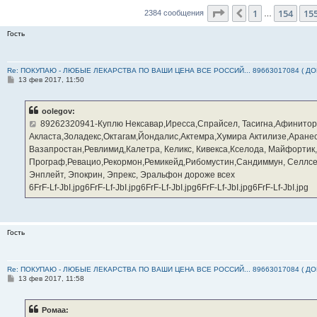
Страница
156
из
23
1
154
15
Пред.
2384 сообщения
…
Гость
Re: ПОКУПАЮ - ЛЮБЫЕ ЛЕКАРСТВА ПО ВАШИ ЦЕНА ВСЕ РОССИЙ... 89663017084 ( Д
С
13 фев 2017, 11:50
о
о
б
oolegov:
щ
е
89262320941-Куплю Нексавар,Иресса,Спрайсел, Тасигна,Афинитор
н
Акласта,Золадекс,Октагам,Йондалис,Актемра,Хумира Актилизе,Аране
и
е
Вазапростан,Ревлимид,Калетра, Келикс, Кивекса,Кселода, Майфортик
Програф,Ревацио,Рекормон,Ремикейд,Рибомустин,Сандиммун, Селлсеп
Энплейт, Эпокрин, Эпрекс, Эральфон дороже всех
6FrF-Lf-JbI.jpg6FrF-Lf-JbI.jpg6FrF-Lf-JbI.jpg6FrF-Lf-JbI.jpg6FrF-Lf-JbI.jpg
Гость
Re: ПОКУПАЮ - ЛЮБЫЕ ЛЕКАРСТВА ПО ВАШИ ЦЕНА ВСЕ РОССИЙ... 89663017084 ( Д
С
13 фев 2017, 11:58
о
о
б
Ромаа:
щ