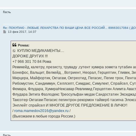
Гость
Re: ПОКУПАЮ - ЛЮБЫЕ ЛЕКАРСТВА ПО ВАШИ ЦЕНА ВСЕ РОССИЙ... 89663017084 ( Д
С
13 фев 2017, 14:37
о
о
б
Ромаа:
щ
е
КУПЛЮ МЕДИКАМЕНТЫ....
н
ДОРОЖЕ ДРУГИХ !!!
и
е
‪+7 966 301 70 84‬ Рома
Ремикейд, калетру, презисту, труваду ,сутент хумира зомета тутабин
Бонефос, Вальцит, Велкейд, , Вотриент, Неорал, Герцептин, Гливек, Зи
Мирцера, Майфортик, Октагам, Октреотид, Пегасис, Пегие трон, Пента
Рибомустин, Сандиммун, Селлсепт, Симдакс, Симулект, Спрайсел, Сутен
Фемара, Флудара, ХумираНексавар Ревлимид Герцептин Алимта Авас
Флудара Зитига Фазлодекс Треосульфан медак Сандостатин Эксиджад
Таксотер Октагам Пегасис пегинтрон рекормон тайверб тасигна Элок
Энплейт спрайсел И МНОГОЕ ДРУГОЕ ПРЕДЛОЖЕНИЕ В ЛИЧКУ!
/
roma.mamedov2016@yandex.ru
/
(Выезжаем в любые города России.)
Гость