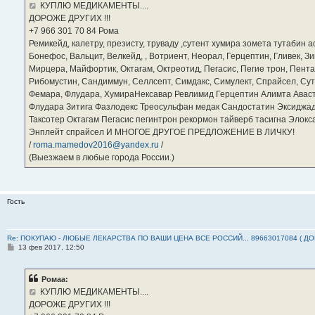
е
КУПЛЮ МЕДИКАМЕНТЫ....
н
ДОРОЖЕ ДРУГИХ !!!
и
е
‪+7 966 301 70 84‬ Рома
Ремикейд, калетру, презисту, труваду ,сутент хумира зомета тутабин
Бонефос, Вальцит, Велкейд, , Вотриент, Неорал, Герцептин, Гливек, Зи
Мирцера, Майфортик, Октагам, Октреотид, Пегасис, Пегие трон, Пента
Рибомустин, Сандиммун, Селлсепт, Симдакс, Симулект, Спрайсел, Сутен
Фемара, Флудара, ХумираНексавар Ревлимид Герцептин Алимта Авас
Флудара Зитига Фазлодекс Треосульфан медак Сандостатин Эксиджад
Таксотер Октагам Пегасис пегинтрон рекормон тайверб тасигна Элок
Энплейт спрайсел И МНОГОЕ ДРУГОЕ ПРЕДЛОЖЕНИЕ В ЛИЧКУ!
/
roma.mamedov2016@yandex.ru
/
(Выезжаем в любые города России.)
Гость
Re: ПОКУПАЮ - ЛЮБЫЕ ЛЕКАРСТВА ПО ВАШИ ЦЕНА ВСЕ РОССИЙ... 89663017084 ( Д
С
13 фев 2017, 12:50
о
о
б
Ромаа:
щ
е
КУПЛЮ МЕДИКАМЕНТЫ....
н
ДОРОЖЕ ДРУГИХ !!!
и
е