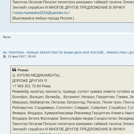
Таксотер Октагам Пегасис пегинтрон рекормон тайверб тасигна Элок
Энплейт спрайсел И МНОГОЕ ДРУГОЕ ПРЕДЛОЖЕНИЕ В ЛИЧКУ!
/
roma.mamedov2016@yandex.ru
/
(Выезжаем в любые города России.)
Гость
Re: ПОКУПАЮ - ЛЮБЫЕ ЛЕКАРСТВА ПО ВАШИ ЦЕНА ВСЕ РОССИЙ... 89663017084 ( Д
С
13 фев 2017, 09:40
о
о
б
Ромаа:
щ
е
КУПЛЮ МЕДИКАМЕНТЫ....
н
ДОРОЖЕ ДРУГИХ !!!
и
е
‪+7 966 301 70 84‬ Рома
Ремикейд, калетру, презисту, труваду ,сутент хумира зомета тутабин
Бонефос, Вальцит, Велкейд, , Вотриент, Неорал, Герцептин, Гливек, Зи
Мирцера, Майфортик, Октагам, Октреотид, Пегасис, Пегие трон, Пента
Рибомустин, Сандиммун, Селлсепт, Симдакс, Симулект, Спрайсел, Сутен
Фемара, Флудара, ХумираНексавар Ревлимид Герцептин Алимта Авас
Флудара Зитига Фазлодекс Треосульфан медак Сандостатин Эксиджад
Таксотер Октагам Пегасис пегинтрон рекормон тайверб тасигна Элок
Энплейт спрайсел И МНОГОЕ ДРУГОЕ ПРЕДЛОЖЕНИЕ В ЛИЧКУ!