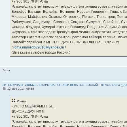
е
‪+7 966 301 70 84‬ Рома
Ремикейд, калетру, презисту, труваду ,сутент хумира зомета тутабин
Бонефос, Вальцит, Велкейд, , Вотриент, Неорал, Герцептин, Гливек, Зи
Мирцера, Майфортик, Октагам, Октреотид, Пегасис, Пегие трон, Пента
Рибомустин, Сандиммун, Селлсепт, Симдакс, Симулект, Спрайсел, Сутен
Фемара, Флудара, ХумираНексавар Ревлимид Герцептин Алимта Авас
Флудара Зитига Фазлодекс Треосульфан медак Сандостатин Эксиджад
Таксотер Октагам Пегасис пегинтрон рекормон тайверб тасигна Элок
Энплейт спрайсел И МНОГОЕ ДРУГОЕ ПРЕДЛОЖЕНИЕ В ЛИЧКУ!
/
roma.mamedov2016@yandex.ru
/
(Выезжаем в любые города России.)
Гость
Re: ПОКУПАЮ - ЛЮБЫЕ ЛЕКАРСТВА ПО ВАШИ ЦЕНА ВСЕ РОССИЙ... 89663017084 ( Д
С
13 фев 2017, 09:35
о
о
б
Ромаа:
щ
е
КУПЛЮ МЕДИКАМЕНТЫ....
н
ДОРОЖЕ ДРУГИХ !!!
и
е
‪+7 966 301 70 84‬ Рома
Ремикейд, калетру, презисту, труваду ,сутент хумира зомета тутабин
Бонефос, Вальцит, Велкейд, , Вотриент, Неорал, Герцептин, Гливек, Зи