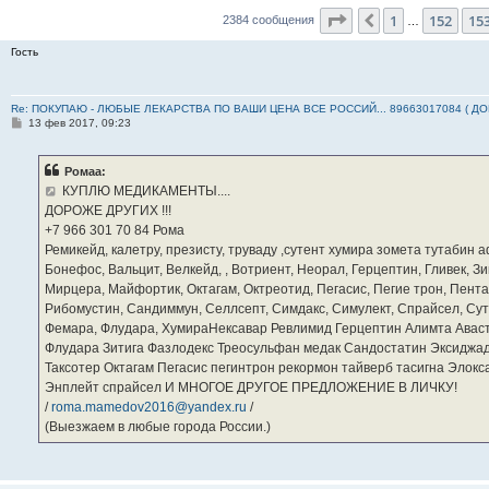
Страница
154
из
23
1
152
15
Пред.
2384 сообщения
…
Гость
Re: ПОКУПАЮ - ЛЮБЫЕ ЛЕКАРСТВА ПО ВАШИ ЦЕНА ВСЕ РОССИЙ... 89663017084 ( Д
С
13 фев 2017, 09:23
о
о
б
Ромаа:
щ
е
КУПЛЮ МЕДИКАМЕНТЫ....
н
ДОРОЖЕ ДРУГИХ !!!
и
е
‪+7 966 301 70 84‬ Рома
Ремикейд, калетру, презисту, труваду ,сутент хумира зомета тутабин
Бонефос, Вальцит, Велкейд, , Вотриент, Неорал, Герцептин, Гливек, Зи
Мирцера, Майфортик, Октагам, Октреотид, Пегасис, Пегие трон, Пента
Рибомустин, Сандиммун, Селлсепт, Симдакс, Симулект, Спрайсел, Сутен
Фемара, Флудара, ХумираНексавар Ревлимид Герцептин Алимта Авас
Флудара Зитига Фазлодекс Треосульфан медак Сандостатин Эксиджад
Таксотер Октагам Пегасис пегинтрон рекормон тайверб тасигна Элок
Энплейт спрайсел И МНОГОЕ ДРУГОЕ ПРЕДЛОЖЕНИЕ В ЛИЧКУ!
/
roma.mamedov2016@yandex.ru
/
(Выезжаем в любые города России.)