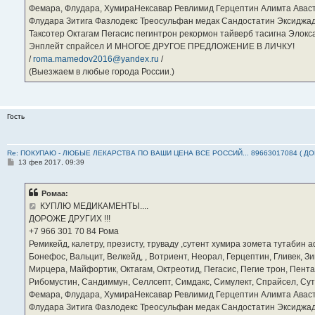
Фемара, Флудара, ХумираНексавар Ревлимид Герцептин Алимта Авас
Флудара Зитига Фазлодекс Треосульфан медак Сандостатин Эксиджад
Таксотер Октагам Пегасис пегинтрон рекормон тайверб тасигна Элок
Энплейт спрайсел И МНОГОЕ ДРУГОЕ ПРЕДЛОЖЕНИЕ В ЛИЧКУ!
/
roma.mamedov2016@yandex.ru
/
(Выезжаем в любые города России.)
Гость
Re: ПОКУПАЮ - ЛЮБЫЕ ЛЕКАРСТВА ПО ВАШИ ЦЕНА ВСЕ РОССИЙ... 89663017084 ( Д
С
13 фев 2017, 09:39
о
о
б
Ромаа:
щ
е
КУПЛЮ МЕДИКАМЕНТЫ....
н
ДОРОЖЕ ДРУГИХ !!!
и
е
‪+7 966 301 70 84‬ Рома
Ремикейд, калетру, презисту, труваду ,сутент хумира зомета тутабин
Бонефос, Вальцит, Велкейд, , Вотриент, Неорал, Герцептин, Гливек, Зи
Мирцера, Майфортик, Октагам, Октреотид, Пегасис, Пегие трон, Пента
Рибомустин, Сандиммун, Селлсепт, Симдакс, Симулект, Спрайсел, Сутен
Фемара, Флудара, ХумираНексавар Ревлимид Герцептин Алимта Авас
Флудара Зитига Фазлодекс Треосульфан медак Сандостатин Эксиджад