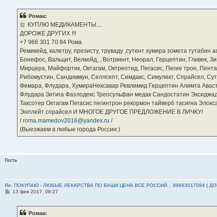
о
б
Ромаа:
щ
е
КУПЛЮ МЕДИКАМЕНТЫ....
н
ДОРОЖЕ ДРУГИХ !!!
и
е
‪+7 966 301 70 84‬ Рома
Ремикейд, калетру, презисту, труваду ,сутент хумира зомета тутабин
Бонефос, Вальцит, Велкейд, , Вотриент, Неорал, Герцептин, Гливек, Зи
Мирцера, Майфортик, Октагам, Октреотид, Пегасис, Пегие трон, Пента
Рибомустин, Сандиммун, Селлсепт, Симдакс, Симулект, Спрайсел, Сутен
Фемара, Флудара, ХумираНексавар Ревлимид Герцептин Алимта Авас
Флудара Зитига Фазлодекс Треосульфан медак Сандостатин Эксиджад
Таксотер Октагам Пегасис пегинтрон рекормон тайверб тасигна Элок
Энплейт спрайсел И МНОГОЕ ДРУГОЕ ПРЕДЛОЖЕНИЕ В ЛИЧКУ!
/
roma.mamedov2016@yandex.ru
/
(Выезжаем в любые города России.)
Гость
Re: ПОКУПАЮ - ЛЮБЫЕ ЛЕКАРСТВА ПО ВАШИ ЦЕНА ВСЕ РОССИЙ... 89663017084 ( Д
С
13 фев 2017, 09:27
о
о
б
Ромаа:
щ