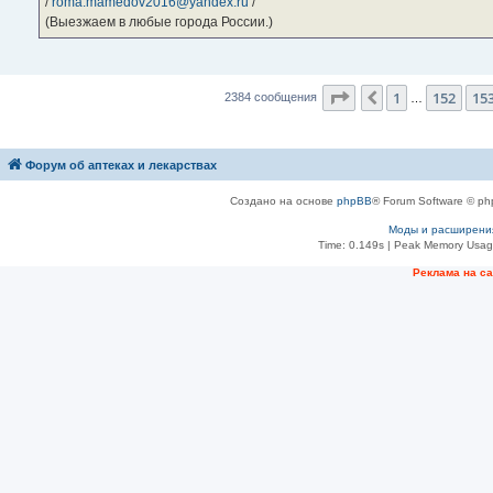
/
roma.mamedov2016@yandex.ru
/
(Выезжаем в любые города России.)
Страница
154
из
23
1
152
15
Пред.
2384 сообщения
…
Форум об аптеках и лекарствах
Создано на основе
phpBB
® Forum Software © ph
Моды и расширени
Time: 0.149s
| Peak Memory Usage
Рeклама на с