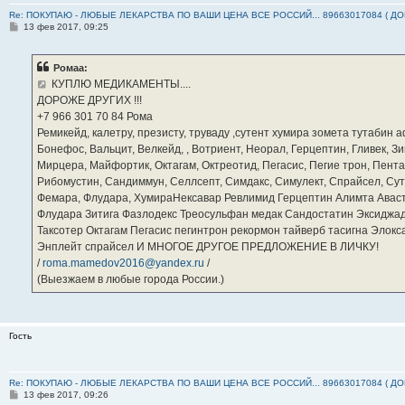
Re: ПОКУПАЮ - ЛЮБЫЕ ЛЕКАРСТВА ПО ВАШИ ЦЕНА ВСЕ РОССИЙ... 89663017084 ( Д
С
13 фев 2017, 09:25
о
о
б
Ромаа:
щ
е
КУПЛЮ МЕДИКАМЕНТЫ....
н
ДОРОЖЕ ДРУГИХ !!!
и
е
‪+7 966 301 70 84‬ Рома
Ремикейд, калетру, презисту, труваду ,сутент хумира зомета тутабин
Бонефос, Вальцит, Велкейд, , Вотриент, Неорал, Герцептин, Гливек, Зи
Мирцера, Майфортик, Октагам, Октреотид, Пегасис, Пегие трон, Пента
Рибомустин, Сандиммун, Селлсепт, Симдакс, Симулект, Спрайсел, Сутен
Фемара, Флудара, ХумираНексавар Ревлимид Герцептин Алимта Авас
Флудара Зитига Фазлодекс Треосульфан медак Сандостатин Эксиджад
Таксотер Октагам Пегасис пегинтрон рекормон тайверб тасигна Элок
Энплейт спрайсел И МНОГОЕ ДРУГОЕ ПРЕДЛОЖЕНИЕ В ЛИЧКУ!
/
roma.mamedov2016@yandex.ru
/
(Выезжаем в любые города России.)
Гость
Re: ПОКУПАЮ - ЛЮБЫЕ ЛЕКАРСТВА ПО ВАШИ ЦЕНА ВСЕ РОССИЙ... 89663017084 ( Д
С
13 фев 2017, 09:26
о