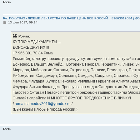
Гость
Re: ПОКУПАЮ - ЛЮБЫЕ ЛЕКАРСТВА ПО ВАШИ ЦЕНА ВСЕ РОССИЙ... 89663017084 ( Д
С
13 фев 2017, 09:24
о
о
б
Ромаа:
щ
е
КУПЛЮ МЕДИКАМЕНТЫ....
н
ДОРОЖЕ ДРУГИХ !!!
и
е
‪+7 966 301 70 84‬ Рома
Ремикейд, калетру, презисту, труваду ,сутент хумира зомета тутабин
Бонефос, Вальцит, Велкейд, , Вотриент, Неорал, Герцептин, Гливек, Зи
Мирцера, Майфортик, Октагам, Октреотид, Пегасис, Пегие трон, Пента
Рибомустин, Сандиммун, Селлсепт, Симдакс, Симулект, Спрайсел, Сутен
Фемара, Флудара, ХумираНексавар Ревлимид Герцептин Алимта Авас
Флудара Зитига Фазлодекс Треосульфан медак Сандостатин Эксиджад
Таксотер Октагам Пегасис пегинтрон рекормон тайверб тасигна Элок
Энплейт спрайсел И МНОГОЕ ДРУГОЕ ПРЕДЛОЖЕНИЕ В ЛИЧКУ!
/
roma.mamedov2016@yandex.ru
/
(Выезжаем в любые города России.)
Гость