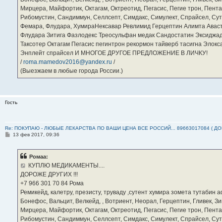
Мирцера, Майфортик, Октагам, Октреотид, Пегасис, Пегие трон, Пента
Рибомустин, Сандиммун, Селлсепт, Симдакс, Симулект, Спрайсел, Сутен
Фемара, Флудара, ХумираНексавар Ревлимид Герцептин Алимта Авас
Флудара Зитига Фазлодекс Треосульфан медак Сандостатин Эксиджад
Таксотер Октагам Пегасис пегинтрон рекормон тайверб тасигна Элок
Энплейт спрайсел И МНОГОЕ ДРУГОЕ ПРЕДЛОЖЕНИЕ В ЛИЧКУ!
/
roma.mamedov2016@yandex.ru
/
(Выезжаем в любые города России.)
Гость
Re: ПОКУПАЮ - ЛЮБЫЕ ЛЕКАРСТВА ПО ВАШИ ЦЕНА ВСЕ РОССИЙ... 89663017084 ( Д
С
13 фев 2017, 09:36
о
о
б
Ромаа:
щ
е
КУПЛЮ МЕДИКАМЕНТЫ....
н
ДОРОЖЕ ДРУГИХ !!!
и
е
‪+7 966 301 70 84‬ Рома
Ремикейд, калетру, презисту, труваду ,сутент хумира зомета тутабин
Бонефос, Вальцит, Велкейд, , Вотриент, Неорал, Герцептин, Гливек, Зи
Мирцера, Майфортик, Октагам, Октреотид, Пегасис, Пегие трон, Пента
Рибомустин, Сандиммун, Селлсепт, Симдакс, Симулект, Спрайсел, Сутен