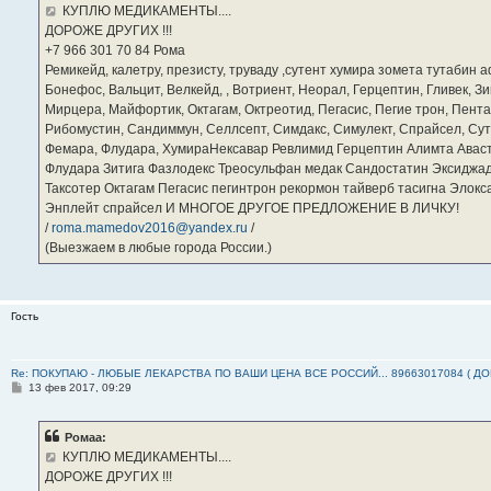
е
КУПЛЮ МЕДИКАМЕНТЫ....
н
ДОРОЖЕ ДРУГИХ !!!
и
е
‪+7 966 301 70 84‬ Рома
Ремикейд, калетру, презисту, труваду ,сутент хумира зомета тутабин
Бонефос, Вальцит, Велкейд, , Вотриент, Неорал, Герцептин, Гливек, Зи
Мирцера, Майфортик, Октагам, Октреотид, Пегасис, Пегие трон, Пента
Рибомустин, Сандиммун, Селлсепт, Симдакс, Симулект, Спрайсел, Сутен
Фемара, Флудара, ХумираНексавар Ревлимид Герцептин Алимта Авас
Флудара Зитига Фазлодекс Треосульфан медак Сандостатин Эксиджад
Таксотер Октагам Пегасис пегинтрон рекормон тайверб тасигна Элок
Энплейт спрайсел И МНОГОЕ ДРУГОЕ ПРЕДЛОЖЕНИЕ В ЛИЧКУ!
/
roma.mamedov2016@yandex.ru
/
(Выезжаем в любые города России.)
Гость
Re: ПОКУПАЮ - ЛЮБЫЕ ЛЕКАРСТВА ПО ВАШИ ЦЕНА ВСЕ РОССИЙ... 89663017084 ( Д
С
13 фев 2017, 09:29
о
о
б
Ромаа:
щ
е
КУПЛЮ МЕДИКАМЕНТЫ....
н
ДОРОЖЕ ДРУГИХ !!!
и