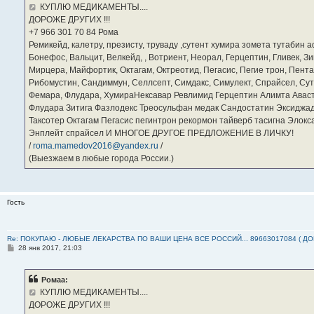
е
КУПЛЮ МЕДИКАМЕНТЫ....
н
ДОРОЖЕ ДРУГИХ !!!
и
е
‪+7 966 301 70 84‬ Рома
Ремикейд, калетру, презисту, труваду ,сутент хумира зомета тутабин
Бонефос, Вальцит, Велкейд, , Вотриент, Неорал, Герцептин, Гливек, Зи
Мирцера, Майфортик, Октагам, Октреотид, Пегасис, Пегие трон, Пента
Рибомустин, Сандиммун, Селлсепт, Симдакс, Симулект, Спрайсел, Сутен
Фемара, Флудара, ХумираНексавар Ревлимид Герцептин Алимта Авас
Флудара Зитига Фазлодекс Треосульфан медак Сандостатин Эксиджад
Таксотер Октагам Пегасис пегинтрон рекормон тайверб тасигна Элок
Энплейт спрайсел И МНОГОЕ ДРУГОЕ ПРЕДЛОЖЕНИЕ В ЛИЧКУ!
/
roma.mamedov2016@yandex.ru
/
(Выезжаем в любые города России.)
Гость
Re: ПОКУПАЮ - ЛЮБЫЕ ЛЕКАРСТВА ПО ВАШИ ЦЕНА ВСЕ РОССИЙ... 89663017084 ( Д
С
28 янв 2017, 21:03
о
о
б
Ромаа:
щ
е
КУПЛЮ МЕДИКАМЕНТЫ....
н
ДОРОЖЕ ДРУГИХ !!!
и