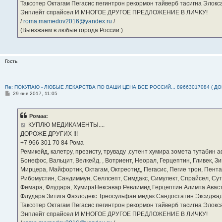
Таксотер Октагам Пегасис пегинтрон рекормон тайверб тасигна Элок
Энплейт спрайсел И МНОГОЕ ДРУГОЕ ПРЕДЛОЖЕНИЕ В ЛИЧКУ!
/
roma.mamedov2016@yandex.ru
/
(Выезжаем в любые города России.)
Гость
Re: ПОКУПАЮ - ЛЮБЫЕ ЛЕКАРСТВА ПО ВАШИ ЦЕНА ВСЕ РОССИЙ... 89663017084 ( Д
С
29 янв 2017, 11:05
о
о
б
Ромаа:
щ
е
КУПЛЮ МЕДИКАМЕНТЫ....
н
ДОРОЖЕ ДРУГИХ !!!
и
е
‪+7 966 301 70 84‬ Рома
Ремикейд, калетру, презисту, труваду ,сутент хумира зомета тутабин
Бонефос, Вальцит, Велкейд, , Вотриент, Неорал, Герцептин, Гливек, Зи
Мирцера, Майфортик, Октагам, Октреотид, Пегасис, Пегие трон, Пента
Рибомустин, Сандиммун, Селлсепт, Симдакс, Симулект, Спрайсел, Сутен
Фемара, Флудара, ХумираНексавар Ревлимид Герцептин Алимта Авас
Флудара Зитига Фазлодекс Треосульфан медак Сандостатин Эксиджад
Таксотер Октагам Пегасис пегинтрон рекормон тайверб тасигна Элок
Энплейт спрайсел И МНОГОЕ ДРУГОЕ ПРЕДЛОЖЕНИЕ В ЛИЧКУ!