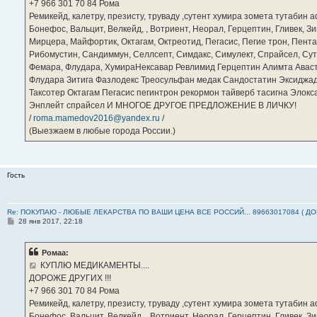
е
‪+7 966 301 70 84‬ Рома
Ремикейд, калетру, презисту, труваду ,сутент хумира зомета тутабин
Бонефос, Вальцит, Велкейд, , Вотриент, Неорал, Герцептин, Гливек, Зи
Мирцера, Майфортик, Октагам, Октреотид, Пегасис, Пегие трон, Пента
Рибомустин, Сандиммун, Селлсепт, Симдакс, Симулект, Спрайсел, Сутен
Фемара, Флудара, ХумираНексавар Ревлимид Герцептин Алимта Авас
Флудара Зитига Фазлодекс Треосульфан медак Сандостатин Эксиджад
Таксотер Октагам Пегасис пегинтрон рекормон тайверб тасигна Элок
Энплейт спрайсел И МНОГОЕ ДРУГОЕ ПРЕДЛОЖЕНИЕ В ЛИЧКУ!
/
roma.mamedov2016@yandex.ru
/
(Выезжаем в любые города России.)
Гость
Re: ПОКУПАЮ - ЛЮБЫЕ ЛЕКАРСТВА ПО ВАШИ ЦЕНА ВСЕ РОССИЙ... 89663017084 ( Д
С
28 янв 2017, 22:18
о
о
б
Ромаа:
щ
е
КУПЛЮ МЕДИКАМЕНТЫ....
н
ДОРОЖЕ ДРУГИХ !!!
и
е
‪+7 966 301 70 84‬ Рома
Ремикейд, калетру, презисту, труваду ,сутент хумира зомета тутабин
Бонефос, Вальцит, Велкейд, , Вотриент, Неорал, Герцептин, Гливек, Зи