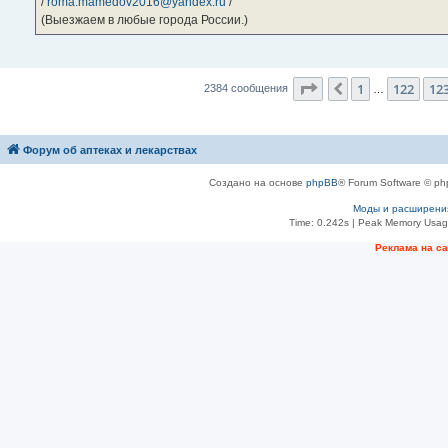
/
roma.mamedov2016@yandex.ru
/
(Выезжаем в любые города России.)
Страница
124
из
23
1
122
12
Пред.
2384 сообщения
…
Форум об аптеках и лекарствах
Создано на основе
phpBB
® Forum Software © ph
Моды и расширени
Time: 0.242s
| Peak Memory Usage
Рeклама на с