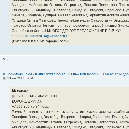
Мирцера, Майфортик, Октагам, Октреотид, Пегасис, Пегие трон, Пента
Рибомустин, Сандиммун, Селлсепт, Симдакс, Симулект, Спрайсел, Сутен
Фемара, Флудара, ХумираНексавар Ревлимид Герцептин Алимта Авас
Флудара Зитига Фазлодекс Треосульфан медак Сандостатин Эксиджад
Таксотер Октагам Пегасис пегинтрон рекормон тайверб тасигна Элок
Энплейт спрайсел И МНОГОЕ ДРУГОЕ ПРЕДЛОЖЕНИЕ В ЛИЧКУ!
/
roma.mamedov2016@yandex.ru
/
(Выезжаем в любые города России.)
Гость
Re: ПОКУПАЮ - ЛЮБЫЕ ЛЕКАРСТВА ПО ВАШИ ЦЕНА ВСЕ РОССИЙ... 89663017084 ( Д
С
29 янв 2017, 09:56
о
о
б
Ромаа:
щ
е
КУПЛЮ МЕДИКАМЕНТЫ....
н
ДОРОЖЕ ДРУГИХ !!!
и
е
‪+7 966 301 70 84‬ Рома
Ремикейд, калетру, презисту, труваду ,сутент хумира зомета тутабин
Бонефос, Вальцит, Велкейд, , Вотриент, Неорал, Герцептин, Гливек, Зи
Мирцера, Майфортик, Октагам, Октреотид, Пегасис, Пегие трон, Пента
Рибомустин, Сандиммун, Селлсепт, Симдакс, Симулект, Спрайсел, Сутен