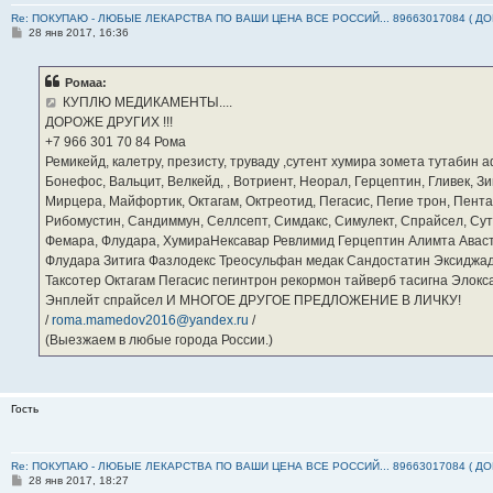
Re: ПОКУПАЮ - ЛЮБЫЕ ЛЕКАРСТВА ПО ВАШИ ЦЕНА ВСЕ РОССИЙ... 89663017084 ( Д
С
28 янв 2017, 16:36
о
о
б
Ромаа:
щ
е
КУПЛЮ МЕДИКАМЕНТЫ....
н
ДОРОЖЕ ДРУГИХ !!!
и
е
‪+7 966 301 70 84‬ Рома
Ремикейд, калетру, презисту, труваду ,сутент хумира зомета тутабин
Бонефос, Вальцит, Велкейд, , Вотриент, Неорал, Герцептин, Гливек, Зи
Мирцера, Майфортик, Октагам, Октреотид, Пегасис, Пегие трон, Пента
Рибомустин, Сандиммун, Селлсепт, Симдакс, Симулект, Спрайсел, Сутен
Фемара, Флудара, ХумираНексавар Ревлимид Герцептин Алимта Авас
Флудара Зитига Фазлодекс Треосульфан медак Сандостатин Эксиджад
Таксотер Октагам Пегасис пегинтрон рекормон тайверб тасигна Элок
Энплейт спрайсел И МНОГОЕ ДРУГОЕ ПРЕДЛОЖЕНИЕ В ЛИЧКУ!
/
roma.mamedov2016@yandex.ru
/
(Выезжаем в любые города России.)
Гость
Re: ПОКУПАЮ - ЛЮБЫЕ ЛЕКАРСТВА ПО ВАШИ ЦЕНА ВСЕ РОССИЙ... 89663017084 ( Д
С
28 янв 2017, 18:27
о