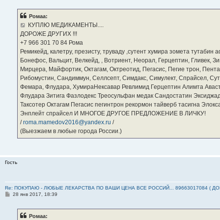
о
б
Ромаа:
щ
е
КУПЛЮ МЕДИКАМЕНТЫ....
н
ДОРОЖЕ ДРУГИХ !!!
и
е
‪+7 966 301 70 84‬ Рома
Ремикейд, калетру, презисту, труваду ,сутент хумира зомета тутабин
Бонефос, Вальцит, Велкейд, , Вотриент, Неорал, Герцептин, Гливек, Зи
Мирцера, Майфортик, Октагам, Октреотид, Пегасис, Пегие трон, Пента
Рибомустин, Сандиммун, Селлсепт, Симдакс, Симулект, Спрайсел, Сутен
Фемара, Флудара, ХумираНексавар Ревлимид Герцептин Алимта Авас
Флудара Зитига Фазлодекс Треосульфан медак Сандостатин Эксиджад
Таксотер Октагам Пегасис пегинтрон рекормон тайверб тасигна Элок
Энплейт спрайсел И МНОГОЕ ДРУГОЕ ПРЕДЛОЖЕНИЕ В ЛИЧКУ!
/
roma.mamedov2016@yandex.ru
/
(Выезжаем в любые города России.)
Гость
Re: ПОКУПАЮ - ЛЮБЫЕ ЛЕКАРСТВА ПО ВАШИ ЦЕНА ВСЕ РОССИЙ... 89663017084 ( Д
С
28 янв 2017, 18:39
о
о
б
Ромаа:
щ