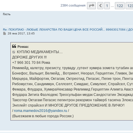
Страница
124
из
23
1
122
12
Пред.
2384 сообщения
…
Гость
Re: ПОКУПАЮ - ЛЮБЫЕ ЛЕКАРСТВА ПО ВАШИ ЦЕНА ВСЕ РОССИЙ... 89663017084 ( Д
С
28 янв 2017, 13:45
о
о
б
Ромаа:
щ
е
КУПЛЮ МЕДИКАМЕНТЫ....
н
ДОРОЖЕ ДРУГИХ !!!
и
е
‪+7 966 301 70 84‬ Рома
Ремикейд, калетру, презисту, труваду ,сутент хумира зомета тутабин
Бонефос, Вальцит, Велкейд, , Вотриент, Неорал, Герцептин, Гливек, Зи
Мирцера, Майфортик, Октагам, Октреотид, Пегасис, Пегие трон, Пента
Рибомустин, Сандиммун, Селлсепт, Симдакс, Симулект, Спрайсел, Сутен
Фемара, Флудара, ХумираНексавар Ревлимид Герцептин Алимта Авас
Флудара Зитига Фазлодекс Треосульфан медак Сандостатин Эксиджад
Таксотер Октагам Пегасис пегинтрон рекормон тайверб тасигна Элок
Энплейт спрайсел И МНОГОЕ ДРУГОЕ ПРЕДЛОЖЕНИЕ В ЛИЧКУ!
/
roma.mamedov2016@yandex.ru
/
(Выезжаем в любые города России.)