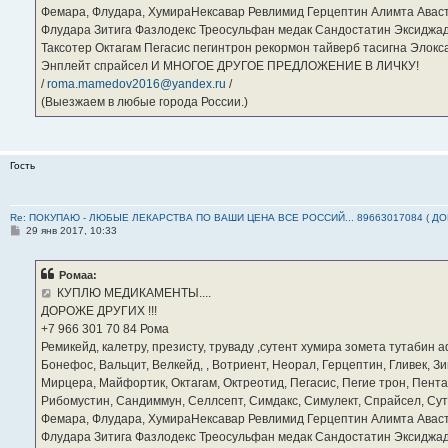
Фемара, Флудара, ХумираНексавар Ревлимид Герцептин Алимта Авас
Флудара Зитига Фазлодекс Треосульфан медак Сандостатин Эксиджад
Таксотер Октагам Пегасис пегинтрон рекормон тайверб тасигна Элок
Энплейт спрайсел И МНОГОЕ ДРУГОЕ ПРЕДЛОЖЕНИЕ В ЛИЧКУ!
/
roma.mamedov2016@yandex.ru
/
(Выезжаем в любые города России.)
Гость
Re: ПОКУПАЮ - ЛЮБЫЕ ЛЕКАРСТВА ПО ВАШИ ЦЕНА ВСЕ РОССИЙ... 89663017084 ( Д
С
29 янв 2017, 10:33
о
о
б
Ромаа:
щ
е
КУПЛЮ МЕДИКАМЕНТЫ....
н
ДОРОЖЕ ДРУГИХ !!!
и
е
‪+7 966 301 70 84‬ Рома
Ремикейд, калетру, презисту, труваду ,сутент хумира зомета тутабин
Бонефос, Вальцит, Велкейд, , Вотриент, Неорал, Герцептин, Гливек, Зи
Мирцера, Майфортик, Октагам, Октреотид, Пегасис, Пегие трон, Пента
Рибомустин, Сандиммун, Селлсепт, Симдакс, Симулект, Спрайсел, Сутен
Фемара, Флудара, ХумираНексавар Ревлимид Герцептин Алимта Авас
Флудара Зитига Фазлодекс Треосульфан медак Сандостатин Эксиджад