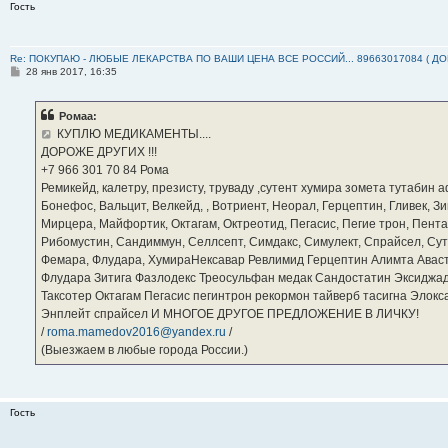
Гость
Re: ПОКУПАЮ - ЛЮБЫЕ ЛЕКАРСТВА ПО ВАШИ ЦЕНА ВСЕ РОССИЙ... 89663017084 ( Д
С
28 янв 2017, 16:35
о
о
б
Ромаа:
щ
е
КУПЛЮ МЕДИКАМЕНТЫ....
н
ДОРОЖЕ ДРУГИХ !!!
и
е
‪+7 966 301 70 84‬ Рома
Ремикейд, калетру, презисту, труваду ,сутент хумира зомета тутабин
Бонефос, Вальцит, Велкейд, , Вотриент, Неорал, Герцептин, Гливек, Зи
Мирцера, Майфортик, Октагам, Октреотид, Пегасис, Пегие трон, Пента
Рибомустин, Сандиммун, Селлсепт, Симдакс, Симулект, Спрайсел, Сутен
Фемара, Флудара, ХумираНексавар Ревлимид Герцептин Алимта Авас
Флудара Зитига Фазлодекс Треосульфан медак Сандостатин Эксиджад
Таксотер Октагам Пегасис пегинтрон рекормон тайверб тасигна Элок
Энплейт спрайсел И МНОГОЕ ДРУГОЕ ПРЕДЛОЖЕНИЕ В ЛИЧКУ!
/
roma.mamedov2016@yandex.ru
/
(Выезжаем в любые города России.)
Гость