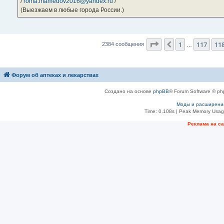
/
roma.mamedov2016@yandex.ru
/
(Выезжаем в любые города России.)
Страница
119
из
23
1
117
11
Пред.
2384 сообщения
…
Форум об аптеках и лекарствах
Создано на основе
phpBB
® Forum Software © ph
Моды и расширени
Time: 0.108s
| Peak Memory Usage
Рeклама на с