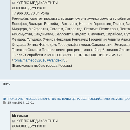
е
КУПЛЮ МЕДИКАМЕНТЫ....
н
ДОРОЖЕ ДРУГИХ !!!
и
е
‪+7 966 301 70 84‬ Рома
Ремикейд, калетру, презисту, труваду ,сутент хумира зомета тутабин
Бонефос, Вальцит, Велкейд, , Вотриент, Неорал, Герцептин, Гливек, Зи
Мирцера, Майфортик, Октагам, Октреотид, Пегасис, Пегие трон, Пента
Рибомустин, Сандиммун, Селлсепт, Симдакс, Симулект, Спрайсел, Сутен
Фемара, Флудара, ХумираНексавар Ревлимид Герцептин Алимта Авас
Флудара Зитига Фазлодекс Треосульфан медак Сандостатин Эксиджад
Таксотер Октагам Пегасис пегинтрон рекормон тайверб тасигна Элок
Энплейт спрайсел И МНОГОЕ ДРУГОЕ ПРЕДЛОЖЕНИЕ В ЛИЧКУ!
/
roma.mamedov2016@yandex.ru
/
(Выезжаем в любые города России.)
Гость
Re: ПОКУПАЮ - ЛЮБЫЕ ЛЕКАРСТВА ПО ВАШИ ЦЕНА ВСЕ РОССИЙ... 89663017084 ( Д
С
25 янв 2017, 19:01
о
о
б
Ромаа:
щ
е
КУПЛЮ МЕДИКАМЕНТЫ....
н
ДОРОЖЕ ДРУГИХ !!!
и