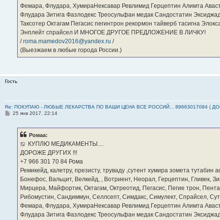
Фемара, Флудара, ХумираНексавар Ревлимид Герцептин Алимта Авас
Флудара Зитига Фазлодекс Треосульфан медак Сандостатин Эксиджад
Таксотер Октагам Пегасис пегинтрон рекормон тайверб тасигна Элок
Энплейт спрайсел И МНОГОЕ ДРУГОЕ ПРЕДЛОЖЕНИЕ В ЛИЧКУ!
/
roma.mamedov2016@yandex.ru
/
(Выезжаем в любые города России.)
Гость
Re: ПОКУПАЮ - ЛЮБЫЕ ЛЕКАРСТВА ПО ВАШИ ЦЕНА ВСЕ РОССИЙ... 89663017084 ( Д
С
25 янв 2017, 22:14
о
о
б
Ромаа:
щ
е
КУПЛЮ МЕДИКАМЕНТЫ....
н
ДОРОЖЕ ДРУГИХ !!!
и
е
‪+7 966 301 70 84‬ Рома
Ремикейд, калетру, презисту, труваду ,сутент хумира зомета тутабин
Бонефос, Вальцит, Велкейд, , Вотриент, Неорал, Герцептин, Гливек, Зи
Мирцера, Майфортик, Октагам, Октреотид, Пегасис, Пегие трон, Пента
Рибомустин, Сандиммун, Селлсепт, Симдакс, Симулект, Спрайсел, Сутен
Фемара, Флудара, ХумираНексавар Ревлимид Герцептин Алимта Авас
Флудара Зитига Фазлодекс Треосульфан медак Сандостатин Эксиджад