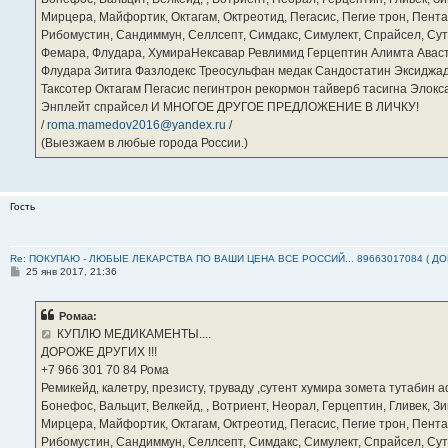
Мирцера, Майфортик, Октагам, Октреотид, Пегасис, Пегие трон, Пента
Рибомустин, Сандиммун, Селлсепт, Симдакс, Симулект, Спрайсел, Сутен
Фемара, Флудара, ХумираНексавар Ревлимид Герцептин Алимта Авас
Флудара Зитига Фазлодекс Треосульфан медак Сандостатин Эксиджад
Таксотер Октагам Пегасис пегинтрон рекормон тайверб тасигна Элок
Энплейт спрайсел И МНОГОЕ ДРУГОЕ ПРЕДЛОЖЕНИЕ В ЛИЧКУ!
/
roma.mamedov2016@yandex.ru
/
(Выезжаем в любые города России.)
Гость
Re: ПОКУПАЮ - ЛЮБЫЕ ЛЕКАРСТВА ПО ВАШИ ЦЕНА ВСЕ РОССИЙ... 89663017084 ( Д
С
25 янв 2017, 21:36
о
о
б
Ромаа:
щ
е
КУПЛЮ МЕДИКАМЕНТЫ....
н
ДОРОЖЕ ДРУГИХ !!!
и
е
‪+7 966 301 70 84‬ Рома
Ремикейд, калетру, презисту, труваду ,сутент хумира зомета тутабин
Бонефос, Вальцит, Велкейд, , Вотриент, Неорал, Герцептин, Гливек, Зи
Мирцера, Майфортик, Октагам, Октреотид, Пегасис, Пегие трон, Пента
Рибомустин, Сандиммун, Селлсепт, Симдакс, Симулект, Спрайсел, Сутен