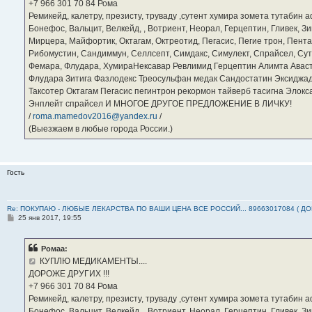
е
‪+7 966 301 70 84‬ Рома
Ремикейд, калетру, презисту, труваду ,сутент хумира зомета тутабин
Бонефос, Вальцит, Велкейд, , Вотриент, Неорал, Герцептин, Гливек, Зи
Мирцера, Майфортик, Октагам, Октреотид, Пегасис, Пегие трон, Пента
Рибомустин, Сандиммун, Селлсепт, Симдакс, Симулект, Спрайсел, Сутен
Фемара, Флудара, ХумираНексавар Ревлимид Герцептин Алимта Авас
Флудара Зитига Фазлодекс Треосульфан медак Сандостатин Эксиджад
Таксотер Октагам Пегасис пегинтрон рекормон тайверб тасигна Элок
Энплейт спрайсел И МНОГОЕ ДРУГОЕ ПРЕДЛОЖЕНИЕ В ЛИЧКУ!
/
roma.mamedov2016@yandex.ru
/
(Выезжаем в любые города России.)
Гость
Re: ПОКУПАЮ - ЛЮБЫЕ ЛЕКАРСТВА ПО ВАШИ ЦЕНА ВСЕ РОССИЙ... 89663017084 ( Д
С
25 янв 2017, 19:55
о
о
б
Ромаа:
щ
е
КУПЛЮ МЕДИКАМЕНТЫ....
н
ДОРОЖЕ ДРУГИХ !!!
и
е
‪+7 966 301 70 84‬ Рома
Ремикейд, калетру, презисту, труваду ,сутент хумира зомета тутабин
Бонефос, Вальцит, Велкейд, , Вотриент, Неорал, Герцептин, Гливек, Зи