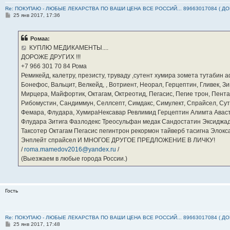
Re: ПОКУПАЮ - ЛЮБЫЕ ЛЕКАРСТВА ПО ВАШИ ЦЕНА ВСЕ РОССИЙ... 89663017084 ( Д
С
25 янв 2017, 17:36
о
о
б
Ромаа:
щ
е
КУПЛЮ МЕДИКАМЕНТЫ....
н
ДОРОЖЕ ДРУГИХ !!!
и
е
‪+7 966 301 70 84‬ Рома
Ремикейд, калетру, презисту, труваду ,сутент хумира зомета тутабин
Бонефос, Вальцит, Велкейд, , Вотриент, Неорал, Герцептин, Гливек, Зи
Мирцера, Майфортик, Октагам, Октреотид, Пегасис, Пегие трон, Пента
Рибомустин, Сандиммун, Селлсепт, Симдакс, Симулект, Спрайсел, Сутен
Фемара, Флудара, ХумираНексавар Ревлимид Герцептин Алимта Авас
Флудара Зитига Фазлодекс Треосульфан медак Сандостатин Эксиджад
Таксотер Октагам Пегасис пегинтрон рекормон тайверб тасигна Элок
Энплейт спрайсел И МНОГОЕ ДРУГОЕ ПРЕДЛОЖЕНИЕ В ЛИЧКУ!
/
roma.mamedov2016@yandex.ru
/
(Выезжаем в любые города России.)
Гость
Re: ПОКУПАЮ - ЛЮБЫЕ ЛЕКАРСТВА ПО ВАШИ ЦЕНА ВСЕ РОССИЙ... 89663017084 ( Д
С
25 янв 2017, 17:48
о