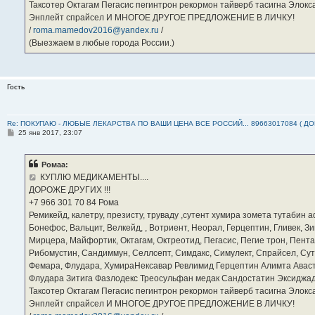
Таксотер Октагам Пегасис пегинтрон рекормон тайверб тасигна Элок
Энплейт спрайсел И МНОГОЕ ДРУГОЕ ПРЕДЛОЖЕНИЕ В ЛИЧКУ!
/
roma.mamedov2016@yandex.ru
/
(Выезжаем в любые города России.)
Гость
Re: ПОКУПАЮ - ЛЮБЫЕ ЛЕКАРСТВА ПО ВАШИ ЦЕНА ВСЕ РОССИЙ... 89663017084 ( Д
С
25 янв 2017, 23:07
о
о
б
Ромаа:
щ
е
КУПЛЮ МЕДИКАМЕНТЫ....
н
ДОРОЖЕ ДРУГИХ !!!
и
е
‪+7 966 301 70 84‬ Рома
Ремикейд, калетру, презисту, труваду ,сутент хумира зомета тутабин
Бонефос, Вальцит, Велкейд, , Вотриент, Неорал, Герцептин, Гливек, Зи
Мирцера, Майфортик, Октагам, Октреотид, Пегасис, Пегие трон, Пента
Рибомустин, Сандиммун, Селлсепт, Симдакс, Симулект, Спрайсел, Сутен
Фемара, Флудара, ХумираНексавар Ревлимид Герцептин Алимта Авас
Флудара Зитига Фазлодекс Треосульфан медак Сандостатин Эксиджад
Таксотер Октагам Пегасис пегинтрон рекормон тайверб тасигна Элок
Энплейт спрайсел И МНОГОЕ ДРУГОЕ ПРЕДЛОЖЕНИЕ В ЛИЧКУ!