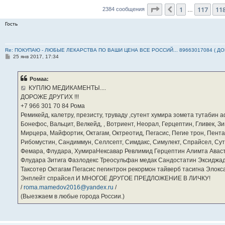
Страница
119
из
23
1
117
11
Пред.
2384 сообщения
…
Гость
Re: ПОКУПАЮ - ЛЮБЫЕ ЛЕКАРСТВА ПО ВАШИ ЦЕНА ВСЕ РОССИЙ... 89663017084 ( Д
С
25 янв 2017, 17:34
о
о
б
Ромаа:
щ
е
КУПЛЮ МЕДИКАМЕНТЫ....
н
ДОРОЖЕ ДРУГИХ !!!
и
е
‪+7 966 301 70 84‬ Рома
Ремикейд, калетру, презисту, труваду ,сутент хумира зомета тутабин
Бонефос, Вальцит, Велкейд, , Вотриент, Неорал, Герцептин, Гливек, Зи
Мирцера, Майфортик, Октагам, Октреотид, Пегасис, Пегие трон, Пента
Рибомустин, Сандиммун, Селлсепт, Симдакс, Симулект, Спрайсел, Сутен
Фемара, Флудара, ХумираНексавар Ревлимид Герцептин Алимта Авас
Флудара Зитига Фазлодекс Треосульфан медак Сандостатин Эксиджад
Таксотер Октагам Пегасис пегинтрон рекормон тайверб тасигна Элок
Энплейт спрайсел И МНОГОЕ ДРУГОЕ ПРЕДЛОЖЕНИЕ В ЛИЧКУ!
/
roma.mamedov2016@yandex.ru
/
(Выезжаем в любые города России.)