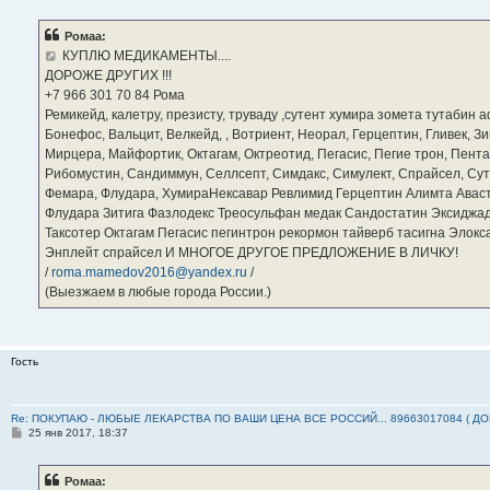
о
б
Ромаа:
щ
е
КУПЛЮ МЕДИКАМЕНТЫ....
н
ДОРОЖЕ ДРУГИХ !!!
и
е
‪+7 966 301 70 84‬ Рома
Ремикейд, калетру, презисту, труваду ,сутент хумира зомета тутабин
Бонефос, Вальцит, Велкейд, , Вотриент, Неорал, Герцептин, Гливек, Зи
Мирцера, Майфортик, Октагам, Октреотид, Пегасис, Пегие трон, Пента
Рибомустин, Сандиммун, Селлсепт, Симдакс, Симулект, Спрайсел, Сутен
Фемара, Флудара, ХумираНексавар Ревлимид Герцептин Алимта Авас
Флудара Зитига Фазлодекс Треосульфан медак Сандостатин Эксиджад
Таксотер Октагам Пегасис пегинтрон рекормон тайверб тасигна Элок
Энплейт спрайсел И МНОГОЕ ДРУГОЕ ПРЕДЛОЖЕНИЕ В ЛИЧКУ!
/
roma.mamedov2016@yandex.ru
/
(Выезжаем в любые города России.)
Гость
Re: ПОКУПАЮ - ЛЮБЫЕ ЛЕКАРСТВА ПО ВАШИ ЦЕНА ВСЕ РОССИЙ... 89663017084 ( Д
С
25 янв 2017, 18:37
о
о
б
Ромаа:
щ