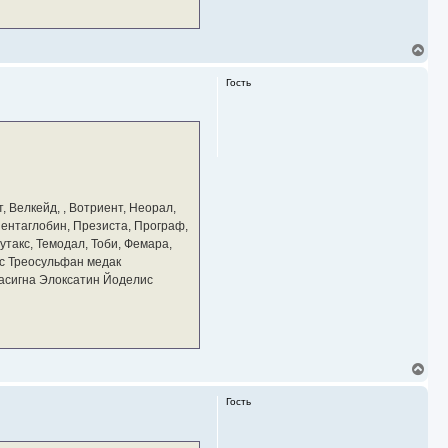
В
е
р
Гость
н
у
т
ь
с
я
к
н
а
, Велкейд, , Вотриент, Неорал,
ч
 Пентаглобин, Презиста, Програф,
а
утакс, Темодал, Тоби, Фемара,
л
у
с Треосульфан медак
тасигна Элоксатин Йоделис
В
е
р
Гость
н
у
т