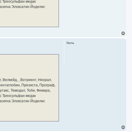
у
с Треосульфан медак
тасигна Элоксатин Йоделис
В
е
р
Гость
н
у
т
ь
с
я
к
н
а
, Велкейд, , Вотриент, Неорал,
ч
 Пентаглобин, Презиста, Програф,
а
утакс, Темодал, Тоби, Фемара,
л
у
с Треосульфан медак
тасигна Элоксатин Йоделис
В
е