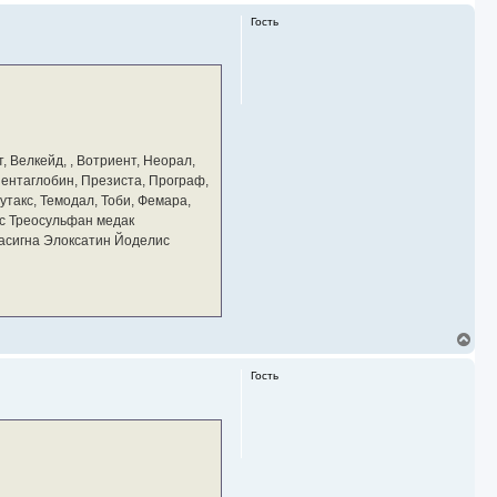
Гость
, Велкейд, , Вотриент, Неорал,
 Пентаглобин, Презиста, Програф,
утакс, Темодал, Тоби, Фемара,
с Треосульфан медак
тасигна Элоксатин Йоделис
В
е
р
Гость
н
у
т
ь
с
я
к
н