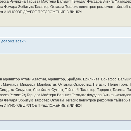
ресса Ремикейд Тарцева Мабтера Вальцит Темодал Флудара Зитига Фазлодек
а Фемара Эрбитукс Таксотер Октагам Пегасис пегинтрон рекормон тайверб 
айсел И МНОГОЕ ДРУГОЕ ПРЕДЛОЖЕНИЕ В ЛИЧКУ!
( ДОРОЖЕ ВСЕХ )
бин афинитор Атгам, Авастин, Афинитор, Брайдан, Брилинта, Бонефос, Вальцит
а, , Мимпара, Мирцера, Майфортик, Октагам, Октреотид, Пегасис, Пегие трон,
мдакс, Симулект, Спрайсел, Сутент, Тайверб, Таксотер, Тарцева, Тасигна, Та
ресса Ремикейд Тарцева Мабтера Вальцит Темодал Флудара Зитига Фазлодек
а Фемара Эрбитукс Таксотер Октагам Пегасис пегинтрон рекормон тайверб 
айсел И МНОГОЕ ДРУГОЕ ПРЕДЛОЖЕНИЕ В ЛИЧКУ!