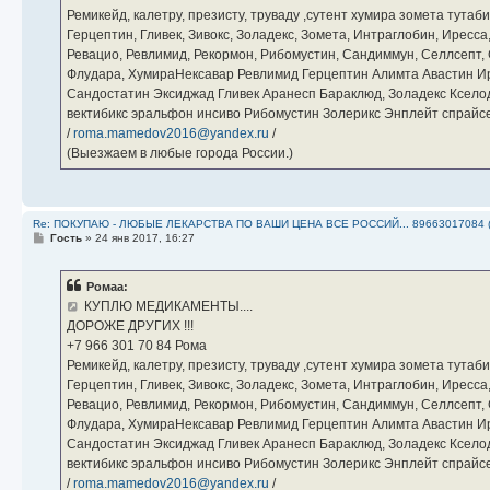
Ремикейд, калетру, презисту, труваду ,сутент хумира зомета тута
Герцептин, Гливек, Зивокс, Золадекс, Зомета, Интраглобин, Иресс
Ревацио, Ревлимид, Рекормон, Рибомустин, Сандиммун, Селлсепт, Си
Флудара, ХумираНексавар Ревлимид Герцептин Алимта Авастин И
Сандостатин Эксиджад Гливек Аранесп Бараклюд, Золадекс Кселод
вектибикс эральфон инсиво Рибомустин Золерикс Энплейт спр
/
roma.mamedov2016@yandex.ru
/
(Выезжаем в любые города России.)
Re: ПОКУПАЮ - ЛЮБЫЕ ЛЕКАРСТВА ПО ВАШИ ЦЕНА ВСЕ РОССИЙ... 89663017084 
С
Гость
»
24 янв 2017, 16:27
о
о
б
Ромаа:
щ
е
КУПЛЮ МЕДИКАМЕНТЫ....
н
ДОРОЖЕ ДРУГИХ !!!
и
е
‪+7 966 301 70 84‬ Рома
Ремикейд, калетру, презисту, труваду ,сутент хумира зомета тута
Герцептин, Гливек, Зивокс, Золадекс, Зомета, Интраглобин, Иресс
Ревацио, Ревлимид, Рекормон, Рибомустин, Сандиммун, Селлсепт, Си
Флудара, ХумираНексавар Ревлимид Герцептин Алимта Авастин И
Сандостатин Эксиджад Гливек Аранесп Бараклюд, Золадекс Кселод
вектибикс эральфон инсиво Рибомустин Золерикс Энплейт спр
/
roma.mamedov2016@yandex.ru
/