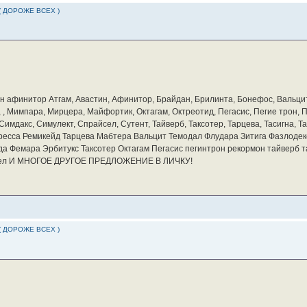
( ДОРОЖЕ ВСЕХ )
бин афинитор Атгам, Авастин, Афинитор, Брайдан, Брилинта, Бонефос, Вальцит
а, , Мимпара, Мирцера, Майфортик, Октагам, Октреотид, Пегасис, Пегие трон,
мдакс, Симулект, Спрайсел, Сутент, Тайверб, Таксотер, Тарцева, Тасигна, Та
ресса Ремикейд Тарцева Мабтера Вальцит Темодал Флудара Зитига Фазлодек
а Фемара Эрбитукс Таксотер Октагам Пегасис пегинтрон рекормон тайверб 
айсел И МНОГОЕ ДРУГОЕ ПРЕДЛОЖЕНИЕ В ЛИЧКУ!
( ДОРОЖЕ ВСЕХ )