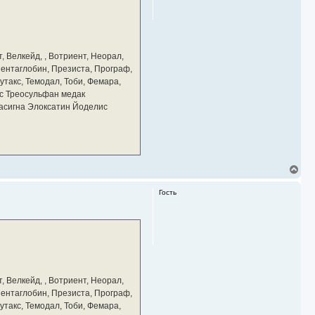
ь
с
я
к
н
а
, Велкейд, , Вотриент, Неорал,
ч
 Пентаглобин, Презиста, Програф,
а
утакс, Темодал, Тоби, Фемара,
л
у
с Треосульфан медак
тасигна Элоксатин Йоделис
В
е
р
Гость
н
у
т
ь
с
я
к
н
а
, Велкейд, , Вотриент, Неорал,
ч
 Пентаглобин, Презиста, Програф,
а
утакс, Темодал, Тоби, Фемара,
л