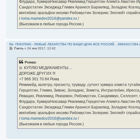
Флудара, ХумираНексавар Ревлимид Герцептин Алимта Авастин И
Сандостатин Эксиджад Гливек Аранесп Бараклюд, Золадекс Кселод
вектибикс эральфон инсиво Рибомустин Золерикс Энплейт спр
/
roma.mamedov2016@yandex.ru
/
(Выезжаем в любые города России.)
Re: ПОКУПАЮ - ЛЮБЫЕ ЛЕКАРСТВА ПО ВАШИ ЦЕНА ВСЕ РОССИЙ... 89663017084 
С
Гость
»
24 янв 2017, 12:42
о
о
б
Ромаа:
щ
е
КУПЛЮ МЕДИКАМЕНТЫ....
н
ДОРОЖЕ ДРУГИХ !!!
и
е
‪+7 966 301 70 84‬ Рома
Ремикейд, калетру, презисту, труваду ,сутент хумира зомета тута
Герцептин, Гливек, Зивокс, Золадекс, Зомета, Интраглобин, Иресс
Ревацио, Ревлимид, Рекормон, Рибомустин, Сандиммун, Селлсепт, Си
Флудара, ХумираНексавар Ревлимид Герцептин Алимта Авастин И
Сандостатин Эксиджад Гливек Аранесп Бараклюд, Золадекс Кселод
вектибикс эральфон инсиво Рибомустин Золерикс Энплейт спр
/
roma.mamedov2016@yandex.ru
/
(Выезжаем в любые города России.)