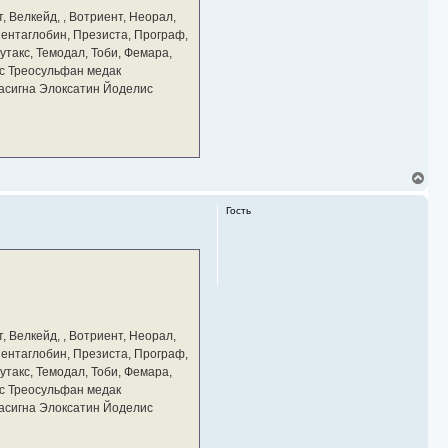
а
, Велкейд, , Вотриент, Неорал,
ч
 Пентаглобин, Презиста, Програф,
а
утакс, Темодал, Тоби, Фемара,
л
у
с Треосульфан медак
тасигна Элоксатин Йоделис
В
е
р
Гость
н
у
т
ь
с
я
к
н
а
, Велкейд, , Вотриент, Неорал,
ч
 Пентаглобин, Презиста, Програф,
а
утакс, Темодал, Тоби, Фемара,
л
у
с Треосульфан медак
тасигна Элоксатин Йоделис