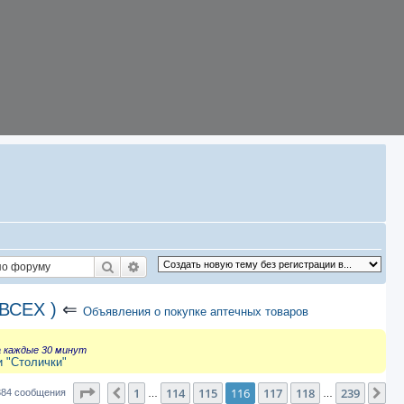
Поиск
Расширенный поиск
ВСЕХ )
⇐
Объявления о покупке аптечных товаров
а каждые 30 минут
и "Столички"
Страница
116
из
239
1
114
115
116
117
118
239
Пред.
Сл
384 сообщения
…
…