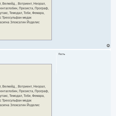
а
, Велкейд, , Вотриент, Неорал,
ч
 Пентаглобин, Презиста, Програф,
а
утакс, Темодал, Тоби, Фемара,
л
у
с Треосульфан медак
тасигна Элоксатин Йоделис
В
е
р
Гость
н
у
т
ь
с
я
к
н
а
, Велкейд, , Вотриент, Неорал,
ч
 Пентаглобин, Презиста, Програф,
а
утакс, Темодал, Тоби, Фемара,
л
у
с Треосульфан медак
тасигна Элоксатин Йоделис