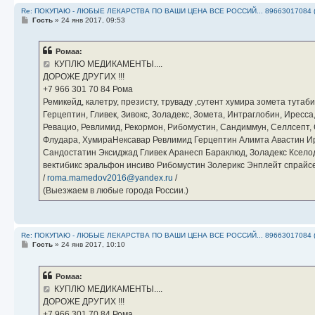
Re: ПОКУПАЮ - ЛЮБЫЕ ЛЕКАРСТВА ПО ВАШИ ЦЕНА ВСЕ РОССИЙ... 89663017084 
С
Гость
»
24 янв 2017, 09:53
о
о
б
Ромаа:
щ
е
КУПЛЮ МЕДИКАМЕНТЫ....
н
ДОРОЖЕ ДРУГИХ !!!
и
е
‪+7 966 301 70 84‬ Рома
Ремикейд, калетру, презисту, труваду ,сутент хумира зомета тута
Герцептин, Гливек, Зивокс, Золадекс, Зомета, Интраглобин, Иресс
Ревацио, Ревлимид, Рекормон, Рибомустин, Сандиммун, Селлсепт, Си
Флудара, ХумираНексавар Ревлимид Герцептин Алимта Авастин И
Сандостатин Эксиджад Гливек Аранесп Бараклюд, Золадекс Кселод
вектибикс эральфон инсиво Рибомустин Золерикс Энплейт спр
/
roma.mamedov2016@yandex.ru
/
(Выезжаем в любые города России.)
Re: ПОКУПАЮ - ЛЮБЫЕ ЛЕКАРСТВА ПО ВАШИ ЦЕНА ВСЕ РОССИЙ... 89663017084 
С
Гость
»
24 янв 2017, 10:10
о
о
б
Ромаа:
щ
е
КУПЛЮ МЕДИКАМЕНТЫ....
н
ДОРОЖЕ ДРУГИХ !!!
и
е
‪+7 966 301 70 84‬ Рома