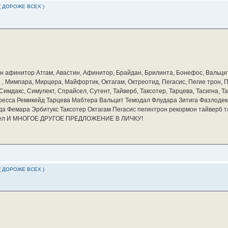
( ДОРОЖЕ ВСЕХ )
бин афинитор Атгам, Авастин, Афинитор, Брайдан, Брилинта, Бонефос, Вальцит
а, , Мимпара, Мирцера, Майфортик, Октагам, Октреотид, Пегасис, Пегие трон,
мдакс, Симулект, Спрайсел, Сутент, Тайверб, Таксотер, Тарцева, Тасигна, Та
ресса Ремикейд Тарцева Мабтера Вальцит Темодал Флудара Зитига Фазлодек
а Фемара Эрбитукс Таксотер Октагам Пегасис пегинтрон рекормон тайверб 
айсел И МНОГОЕ ДРУГОЕ ПРЕДЛОЖЕНИЕ В ЛИЧКУ!
( ДОРОЖЕ ВСЕХ )