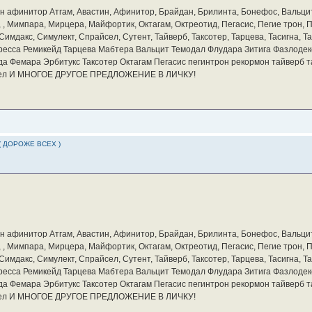
бин афинитор Атгам, Авастин, Афинитор, Брайдан, Брилинта, Бонефос, Вальцит
а, , Мимпара, Мирцера, Майфортик, Октагам, Октреотид, Пегасис, Пегие трон,
мдакс, Симулект, Спрайсел, Сутент, Тайверб, Таксотер, Тарцева, Тасигна, Та
ресса Ремикейд Тарцева Мабтера Вальцит Темодал Флудара Зитига Фазлодек
а Фемара Эрбитукс Таксотер Октагам Пегасис пегинтрон рекормон тайверб 
айсел И МНОГОЕ ДРУГОЕ ПРЕДЛОЖЕНИЕ В ЛИЧКУ!
( ДОРОЖЕ ВСЕХ )
бин афинитор Атгам, Авастин, Афинитор, Брайдан, Брилинта, Бонефос, Вальцит
а, , Мимпара, Мирцера, Майфортик, Октагам, Октреотид, Пегасис, Пегие трон,
мдакс, Симулект, Спрайсел, Сутент, Тайверб, Таксотер, Тарцева, Тасигна, Та
ресса Ремикейд Тарцева Мабтера Вальцит Темодал Флудара Зитига Фазлодек
а Фемара Эрбитукс Таксотер Октагам Пегасис пегинтрон рекормон тайверб 
айсел И МНОГОЕ ДРУГОЕ ПРЕДЛОЖЕНИЕ В ЛИЧКУ!