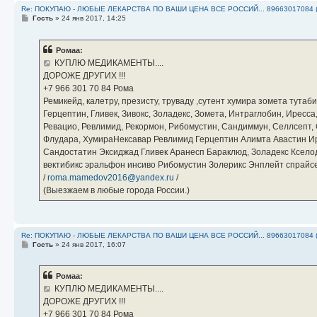
Re: ПОКУПАЮ - ЛЮБЫЕ ЛЕКАРСТВА ПО ВАШИ ЦЕНА ВСЕ РОССИЙ... 89663017084 
С
Гость
»
24 янв 2017, 14:25
о
о
б
Ромаа:
щ
е
КУПЛЮ МЕДИКАМЕНТЫ....
н
ДОРОЖЕ ДРУГИХ !!!
и
е
‪+7 966 301 70 84‬ Рома
Ремикейд, калетру, презисту, труваду ,сутент хумира зомета тута
Герцептин, Гливек, Зивокс, Золадекс, Зомета, Интраглобин, Иресс
Ревацио, Ревлимид, Рекормон, Рибомустин, Сандиммун, Селлсепт, Си
Флудара, ХумираНексавар Ревлимид Герцептин Алимта Авастин И
Сандостатин Эксиджад Гливек Аранесп Бараклюд, Золадекс Кселод
вектибикс эральфон инсиво Рибомустин Золерикс Энплейт спр
/
roma.mamedov2016@yandex.ru
/
(Выезжаем в любые города России.)
Re: ПОКУПАЮ - ЛЮБЫЕ ЛЕКАРСТВА ПО ВАШИ ЦЕНА ВСЕ РОССИЙ... 89663017084 
С
Гость
»
24 янв 2017, 16:07
о
о
б
Ромаа:
щ
е
КУПЛЮ МЕДИКАМЕНТЫ....
н
ДОРОЖЕ ДРУГИХ !!!
и
е
‪+7 966 301 70 84‬ Рома