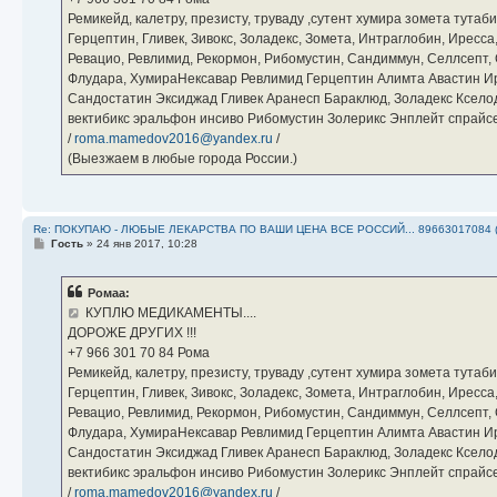
Ремикейд, калетру, презисту, труваду ,сутент хумира зомета тута
Герцептин, Гливек, Зивокс, Золадекс, Зомета, Интраглобин, Иресс
Ревацио, Ревлимид, Рекормон, Рибомустин, Сандиммун, Селлсепт, Си
Флудара, ХумираНексавар Ревлимид Герцептин Алимта Авастин И
Сандостатин Эксиджад Гливек Аранесп Бараклюд, Золадекс Кселод
вектибикс эральфон инсиво Рибомустин Золерикс Энплейт спр
/
roma.mamedov2016@yandex.ru
/
(Выезжаем в любые города России.)
Re: ПОКУПАЮ - ЛЮБЫЕ ЛЕКАРСТВА ПО ВАШИ ЦЕНА ВСЕ РОССИЙ... 89663017084 
С
Гость
»
24 янв 2017, 10:28
о
о
б
Ромаа:
щ
е
КУПЛЮ МЕДИКАМЕНТЫ....
н
ДОРОЖЕ ДРУГИХ !!!
и
е
‪+7 966 301 70 84‬ Рома
Ремикейд, калетру, презисту, труваду ,сутент хумира зомета тута
Герцептин, Гливек, Зивокс, Золадекс, Зомета, Интраглобин, Иресс
Ревацио, Ревлимид, Рекормон, Рибомустин, Сандиммун, Селлсепт, Си
Флудара, ХумираНексавар Ревлимид Герцептин Алимта Авастин И
Сандостатин Эксиджад Гливек Аранесп Бараклюд, Золадекс Кселод
вектибикс эральфон инсиво Рибомустин Золерикс Энплейт спр
/
roma.mamedov2016@yandex.ru
/