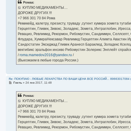
Ромаа:
щ
е
КУПЛЮ МЕДИКАМЕНТЫ....
н
ДОРОЖЕ ДРУГИХ !!!
и
е
‪+7 966 301 70 84‬ Рома
Ремикейд, калетру, презисту, труваду ,сутент хумира зомета тута
Герцептин, Гливек, Зивокс, Золадекс, Зомета, Интраглобин, Иресс
Ревацио, Ревлимид, Рекормон, Рибомустин, Сандиммун, Селлсепт, Си
Флудара, ХумираНексавар Ревлимид Герцептин Алимта Авастин И
Сандостатин Эксиджад Гливек Аранесп Бараклюд, Золадекс Кселод
вектибикс эральфон инсиво Рибомустин Золерикс Энплейт спр
/
roma.mamedov2016@yandex.ru
/
(Выезжаем в любые города России.)
Re: ПОКУПАЮ - ЛЮБЫЕ ЛЕКАРСТВА ПО ВАШИ ЦЕНА ВСЕ РОССИЙ... 89663017084 
С
Гость
»
24 янв 2017, 11:48
о
о
б
Ромаа:
щ
е
КУПЛЮ МЕДИКАМЕНТЫ....
н
ДОРОЖЕ ДРУГИХ !!!
и
е
‪+7 966 301 70 84‬ Рома
Ремикейд, калетру, презисту, труваду ,сутент хумира зомета тута
Герцептин, Гливек, Зивокс, Золадекс, Зомета, Интраглобин, Иресс
Ревацио, Ревлимид, Рекормон, Рибомустин, Сандиммун, Селлсепт, Си