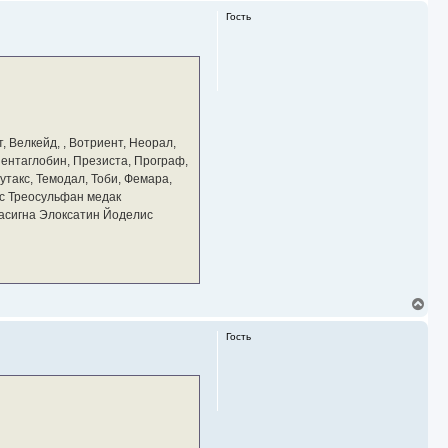
р
Гость
н
у
т
ь
с
я
к
н
а
, Велкейд, , Вотриент, Неорал,
ч
 Пентаглобин, Презиста, Програф,
а
утакс, Темодал, Тоби, Фемара,
л
у
с Треосульфан медак
тасигна Элоксатин Йоделис
В
е
р
Гость
н
у
т
ь
с
я
к
н