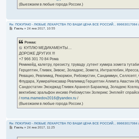
(Выезжаем в любые города России.)
Re: ПОКУПАЮ - ЛЮБЫЕ ЛЕКАРСТВА ПО ВАШИ ЦЕНА ВСЕ РОССИЙ... 89663017084 
С
Гость
»
24 янв 2017, 10:55
о
о
б
Ромаа:
щ
е
КУПЛЮ МЕДИКАМЕНТЫ....
н
ДОРОЖЕ ДРУГИХ !!!
и
е
‪+7 966 301 70 84‬ Рома
Ремикейд, калетру, презисту, труваду ,сутент хумира зомета тута
Герцептин, Гливек, Зивокс, Золадекс, Зомета, Интраглобин, Иресс
Ревацио, Ревлимид, Рекормон, Рибомустин, Сандиммун, Селлсепт, Си
Флудара, ХумираНексавар Ревлимид Герцептин Алимта Авастин И
Сандостатин Эксиджад Гливек Аранесп Бараклюд, Золадекс Кселод
вектибикс эральфон инсиво Рибомустин Золерикс Энплейт спр
/
roma.mamedov2016@yandex.ru
/
(Выезжаем в любые города России.)
Re: ПОКУПАЮ - ЛЮБЫЕ ЛЕКАРСТВА ПО ВАШИ ЦЕНА ВСЕ РОССИЙ... 89663017084 
С
Гость
»
24 янв 2017, 11:25
о
о
б