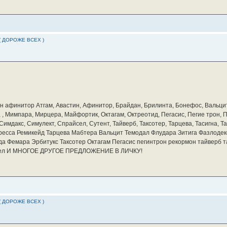
( ДОРОЖЕ ВСЕХ )
бин афинитор Атгам, Авастин, Афинитор, Брайдан, Брилинта, Бонефос, Вальцит
а, , Мимпара, Мирцера, Майфортик, Октагам, Октреотид, Пегасис, Пегие трон,
мдакс, Симулект, Спрайсел, Сутент, Тайверб, Таксотер, Тарцева, Тасигна, Та
ресса Ремикейд Тарцева Мабтера Вальцит Темодал Флудара Зитига Фазлодек
а Фемара Эрбитукс Таксотер Октагам Пегасис пегинтрон рекормон тайверб 
айсел И МНОГОЕ ДРУГОЕ ПРЕДЛОЖЕНИЕ В ЛИЧКУ!
( ДОРОЖЕ ВСЕХ )