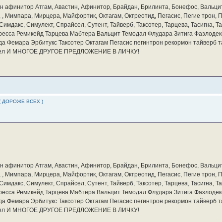
бин афинитор Атгам, Авастин, Афинитор, Брайдан, Брилинта, Бонефос, Вальцит
а, , Мимпара, Мирцера, Майфортик, Октагам, Октреотид, Пегасис, Пегие трон,
мдакс, Симулект, Спрайсел, Сутент, Тайверб, Таксотер, Тарцева, Тасигна, Та
ресса Ремикейд Тарцева Мабтера Вальцит Темодал Флудара Зитига Фазлодек
а Фемара Эрбитукс Таксотер Октагам Пегасис пегинтрон рекормон тайверб 
айсел И МНОГОЕ ДРУГОЕ ПРЕДЛОЖЕНИЕ В ЛИЧКУ!
( ДОРОЖЕ ВСЕХ )
бин афинитор Атгам, Авастин, Афинитор, Брайдан, Брилинта, Бонефос, Вальцит
а, , Мимпара, Мирцера, Майфортик, Октагам, Октреотид, Пегасис, Пегие трон,
мдакс, Симулект, Спрайсел, Сутент, Тайверб, Таксотер, Тарцева, Тасигна, Та
ресса Ремикейд Тарцева Мабтера Вальцит Темодал Флудара Зитига Фазлодек
а Фемара Эрбитукс Таксотер Октагам Пегасис пегинтрон рекормон тайверб 
айсел И МНОГОЕ ДРУГОЕ ПРЕДЛОЖЕНИЕ В ЛИЧКУ!