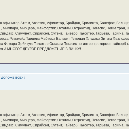
бин афинитор Атгам, Авастин, Афинитор, Брайдан, Брилинта, Бонефос, Вальцит
а, , Мимпара, Мирцера, Майфортик, Октагам, Октреотид, Пегасис, Пегие трон,
мдакс, Симулект, Спрайсел, Сутент, Тайверб, Таксотер, Тарцева, Тасигна, Та
ресса Ремикейд Тарцева Мабтера Вальцит Темодал Флудара Зитига Фазлодек
а Фемара Эрбитукс Таксотер Октагам Пегасис пегинтрон рекормон тайверб 
айсел И МНОГОЕ ДРУГОЕ ПРЕДЛОЖЕНИЕ В ЛИЧКУ!
( ДОРОЖЕ ВСЕХ )
бин афинитор Атгам, Авастин, Афинитор, Брайдан, Брилинта, Бонефос, Вальцит
а, , Мимпара, Мирцера, Майфортик, Октагам, Октреотид, Пегасис, Пегие трон,
мдакс, Симулект, Спрайсел, Сутент, Тайверб, Таксотер, Тарцева, Тасигна, Та