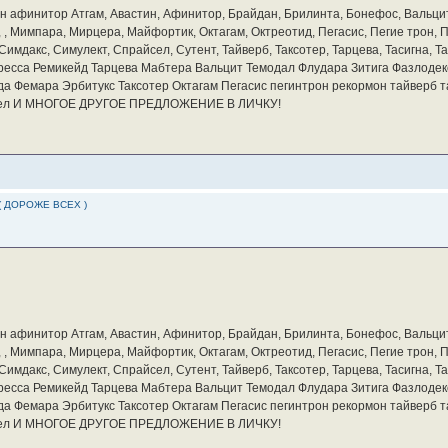
бин афинитор Атгам, Авастин, Афинитор, Брайдан, Брилинта, Бонефос, Вальцит
а, , Мимпара, Мирцера, Майфортик, Октагам, Октреотид, Пегасис, Пегие трон,
мдакс, Симулект, Спрайсел, Сутент, Тайверб, Таксотер, Тарцева, Тасигна, Та
ресса Ремикейд Тарцева Мабтера Вальцит Темодал Флудара Зитига Фазлодек
а Фемара Эрбитукс Таксотер Октагам Пегасис пегинтрон рекормон тайверб 
айсел И МНОГОЕ ДРУГОЕ ПРЕДЛОЖЕНИЕ В ЛИЧКУ!
( ДОРОЖЕ ВСЕХ )
бин афинитор Атгам, Авастин, Афинитор, Брайдан, Брилинта, Бонефос, Вальцит
а, , Мимпара, Мирцера, Майфортик, Октагам, Октреотид, Пегасис, Пегие трон,
мдакс, Симулект, Спрайсел, Сутент, Тайверб, Таксотер, Тарцева, Тасигна, Та
ресса Ремикейд Тарцева Мабтера Вальцит Темодал Флудара Зитига Фазлодек
а Фемара Эрбитукс Таксотер Октагам Пегасис пегинтрон рекормон тайверб 
айсел И МНОГОЕ ДРУГОЕ ПРЕДЛОЖЕНИЕ В ЛИЧКУ!