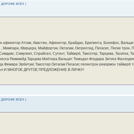
( ДОРОЖЕ ВСЕХ )
бин афинитор Атгам, Авастин, Афинитор, Брайдан, Брилинта, Бонефос, Вальцит
а, , Мимпара, Мирцера, Майфортик, Октагам, Октреотид, Пегасис, Пегие трон,
мдакс, Симулект, Спрайсел, Сутент, Тайверб, Таксотер, Тарцева, Тасигна, Та
ресса Ремикейд Тарцева Мабтера Вальцит Темодал Флудара Зитига Фазлодек
а Фемара Эрбитукс Таксотер Октагам Пегасис пегинтрон рекормон тайверб 
айсел И МНОГОЕ ДРУГОЕ ПРЕДЛОЖЕНИЕ В ЛИЧКУ!
( ДОРОЖЕ ВСЕХ )