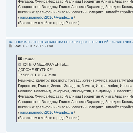
Флудара, ХумираНексавар Ревлимид Герцептин Алимта Авастин И
Сандостатин Эксиджад Гливек Аранесп Бараклюд, Золадекс Кселод
вектибикс эральфон инсиво Рибомустин Золерикс Энплейт спр
/
roma.mamedov2016@yandex.ru
/
(Выезжаем в любые города России.)
Re: ПОКУПАЮ - ЛЮБЫЕ ЛЕКАРСТВА ПО ВАШИ ЦЕНА ВСЕ РОССИЙ... 89663017084 
С
Гость
»
23 янв 2017, 21:50
о
о
б
Ромаа:
щ
е
КУПЛЮ МЕДИКАМЕНТЫ....
н
ДОРОЖЕ ДРУГИХ !!!
и
е
‪+7 966 301 70 84‬ Рома
Ремикейд, калетру, презисту, труваду ,сутент хумира зомета тута
Герцептин, Гливек, Зивокс, Золадекс, Зомета, Интраглобин, Иресс
Ревацио, Ревлимид, Рекормон, Рибомустин, Сандиммун, Селлсепт, Си
Флудара, ХумираНексавар Ревлимид Герцептин Алимта Авастин И
Сандостатин Эксиджад Гливек Аранесп Бараклюд, Золадекс Кселод
вектибикс эральфон инсиво Рибомустин Золерикс Энплейт спр
/
roma.mamedov2016@yandex.ru
/
(Выезжаем в любые города России.)