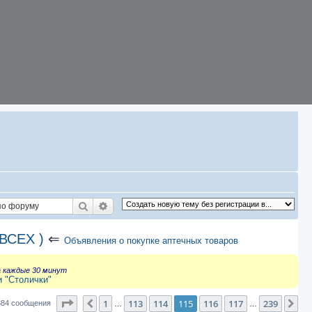
Поиск
Расширенный поиск
ВСЕХ )
⇐
Объявления о покупке аптечных товаров
а каждые 30 минут
и "Столички"
Страница
115
из
239
1
113
114
115
116
117
239
Пред.
Сл
384 сообщения
…
…