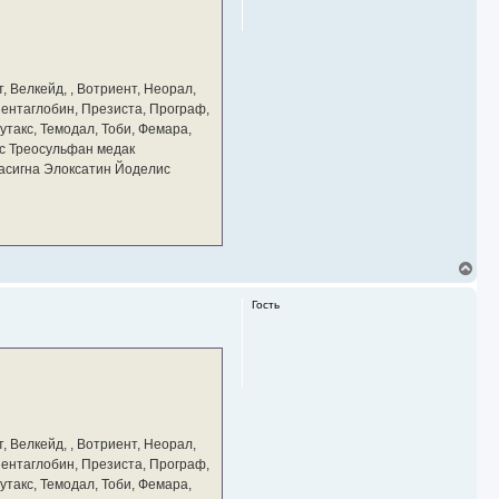
ь
с
я
к
н
а
, Велкейд, , Вотриент, Неорал,
ч
 Пентаглобин, Презиста, Програф,
а
утакс, Темодал, Тоби, Фемара,
л
у
с Треосульфан медак
тасигна Элоксатин Йоделис
В
е
р
Гость
н
у
т
ь
с
я
к
н
а
, Велкейд, , Вотриент, Неорал,
ч
 Пентаглобин, Презиста, Програф,
а
утакс, Темодал, Тоби, Фемара,
л