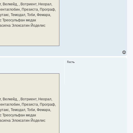
а
, Велкейд, , Вотриент, Неорал,
ч
 Пентаглобин, Презиста, Програф,
а
утакс, Темодал, Тоби, Фемара,
л
у
с Треосульфан медак
тасигна Элоксатин Йоделис
В
е
р
Гость
н
у
т
ь
с
я
к
н
а
, Велкейд, , Вотриент, Неорал,
ч
 Пентаглобин, Презиста, Програф,
а
утакс, Темодал, Тоби, Фемара,
л
у
с Треосульфан медак
тасигна Элоксатин Йоделис