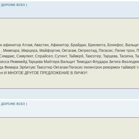
( ДОРОЖЕ ВСЕХ )
бин афинитор Атгам, Авастин, Афинитор, Брайдан, Брилинта, Бонефос, Вальцит
а, , Мимпара, Мирцера, Майфортик, Октагам, Октреотид, Пегасис, Пегие трон,
мдакс, Симулект, Спрайсел, Сутент, Тайверб, Таксотер, Тарцева, Тасигна, Та
ресса Ремикейд Тарцева Мабтера Вальцит Темодал Флудара Зитига Фазлодек
а Фемара Эрбитукс Таксотер Октагам Пегасис пегинтрон рекормон тайверб 
айсел И МНОГОЕ ДРУГОЕ ПРЕДЛОЖЕНИЕ В ЛИЧКУ!
( ДОРОЖЕ ВСЕХ )