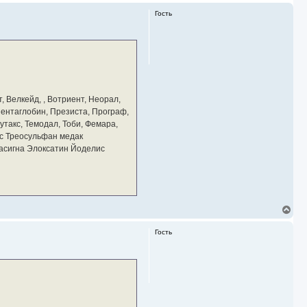
Гость
, Велкейд, , Вотриент, Неорал,
 Пентаглобин, Презиста, Програф,
утакс, Темодал, Тоби, Фемара,
с Треосульфан медак
тасигна Элоксатин Йоделис
В
е
р
Гость
н
у
т
ь
с
я
к
н