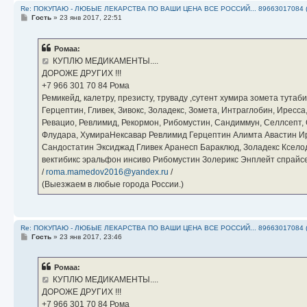
Re: ПОКУПАЮ - ЛЮБЫЕ ЛЕКАРСТВА ПО ВАШИ ЦЕНА ВСЕ РОССИЙ... 89663017084 
С
Гость
»
23 янв 2017, 22:51
о
о
б
Ромаа:
щ
е
КУПЛЮ МЕДИКАМЕНТЫ....
н
ДОРОЖЕ ДРУГИХ !!!
и
е
‪+7 966 301 70 84‬ Рома
Ремикейд, калетру, презисту, труваду ,сутент хумира зомета тута
Герцептин, Гливек, Зивокс, Золадекс, Зомета, Интраглобин, Иресс
Ревацио, Ревлимид, Рекормон, Рибомустин, Сандиммун, Селлсепт, Си
Флудара, ХумираНексавар Ревлимид Герцептин Алимта Авастин И
Сандостатин Эксиджад Гливек Аранесп Бараклюд, Золадекс Кселод
вектибикс эральфон инсиво Рибомустин Золерикс Энплейт спр
/
roma.mamedov2016@yandex.ru
/
(Выезжаем в любые города России.)
Re: ПОКУПАЮ - ЛЮБЫЕ ЛЕКАРСТВА ПО ВАШИ ЦЕНА ВСЕ РОССИЙ... 89663017084 
С
Гость
»
23 янв 2017, 23:46
о
о
б
Ромаа:
щ
е
КУПЛЮ МЕДИКАМЕНТЫ....
н
ДОРОЖЕ ДРУГИХ !!!
и
е
‪+7 966 301 70 84‬ Рома