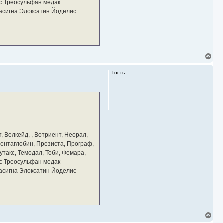
у
с Треосульфан медак
тасигна Элоксатин Йоделис
В
е
р
Гость
н
у
т
ь
с
я
к
н
а
, Велкейд, , Вотриент, Неорал,
ч
 Пентаглобин, Презиста, Програф,
а
утакс, Темодал, Тоби, Фемара,
л
у
с Треосульфан медак
тасигна Элоксатин Йоделис
В
е