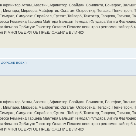
бин афинитор Атгам, Авастин, Афинитор, Брайдан, Брилинта, Бонефос, Вальцит
а, , Мимпара, Мирцера, Майфортик, Октагам, Октреотид, Пегасис, Пегие трон,
мдакс, Симулект, Спрайсел, Сутент, Тайверб, Таксотер, Тарцева, Тасигна, Та
ресса Ремикейд Тарцева Мабтера Вальцит Темодал Флудара Зитига Фазлодек
а Фемара Эрбитукс Таксотер Октагам Пегасис пегинтрон рекормон тайверб 
айсел И МНОГОЕ ДРУГОЕ ПРЕДЛОЖЕНИЕ В ЛИЧКУ!
( ДОРОЖЕ ВСЕХ )
бин афинитор Атгам, Авастин, Афинитор, Брайдан, Брилинта, Бонефос, Вальцит
а, , Мимпара, Мирцера, Майфортик, Октагам, Октреотид, Пегасис, Пегие трон,
мдакс, Симулект, Спрайсел, Сутент, Тайверб, Таксотер, Тарцева, Тасигна, Та
ресса Ремикейд Тарцева Мабтера Вальцит Темодал Флудара Зитига Фазлодек
а Фемара Эрбитукс Таксотер Октагам Пегасис пегинтрон рекормон тайверб 
айсел И МНОГОЕ ДРУГОЕ ПРЕДЛОЖЕНИЕ В ЛИЧКУ!