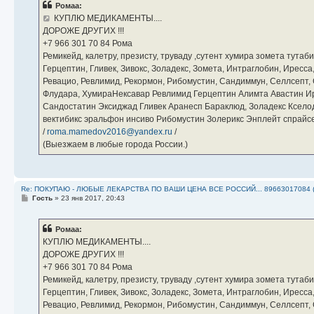
Ромаа:
щ
е
КУПЛЮ МЕДИКАМЕНТЫ....
н
ДОРОЖЕ ДРУГИХ !!!
и
е
‪+7 966 301 70 84‬ Рома
Ремикейд, калетру, презисту, труваду ,сутент хумира зомета тута
Герцептин, Гливек, Зивокс, Золадекс, Зомета, Интраглобин, Иресс
Ревацио, Ревлимид, Рекормон, Рибомустин, Сандиммун, Селлсепт, Си
Флудара, ХумираНексавар Ревлимид Герцептин Алимта Авастин И
Сандостатин Эксиджад Гливек Аранесп Бараклюд, Золадекс Кселод
вектибикс эральфон инсиво Рибомустин Золерикс Энплейт спр
/
roma.mamedov2016@yandex.ru
/
(Выезжаем в любые города России.)
Re: ПОКУПАЮ - ЛЮБЫЕ ЛЕКАРСТВА ПО ВАШИ ЦЕНА ВСЕ РОССИЙ... 89663017084 
С
Гость
»
23 янв 2017, 20:43
о
о
б
Ромаа:
щ
е
КУПЛЮ МЕДИКАМЕНТЫ....
н
ДОРОЖЕ ДРУГИХ !!!
и
е
‪+7 966 301 70 84‬ Рома
Ремикейд, калетру, презисту, труваду ,сутент хумира зомета тута
Герцептин, Гливек, Зивокс, Золадекс, Зомета, Интраглобин, Иресс
Ревацио, Ревлимид, Рекормон, Рибомустин, Сандиммун, Селлсепт, Си