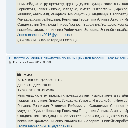
Ремикейд, калетру, презисту, труваду ,сутент хумира зомета тута
Герцептин, Гливек, Зивокс, Золадекс, Зомета, Интраглобин, Иресс
Ревацио, Ревлимид, Рекормон, Рибомустин, Сандиммун, Селлсепт, Си
Флудара, ХумираНексавар Ревлимид Герцептин Алимта Авастин И
Сандостатин Эксиджад Гливек Аранесп Бараклюд, Золадекс Кселод
вектибикс эральфон инсиво Рибомустин Золерикс Энплейт спр
/
roma.mamedov2016@yandex.ru
/
(Выезжаем в любые города России.)
Re: ПОКУПАЮ - ЛЮБЫЕ ЛЕКАРСТВА ПО ВАШИ ЦЕНА ВСЕ РОССИЙ... 89663017084 
С
Гость
»
24 янв 2017, 08:20
о
о
б
Ромаа:
щ
е
КУПЛЮ МЕДИКАМЕНТЫ....
н
ДОРОЖЕ ДРУГИХ !!!
и
е
‪+7 966 301 70 84‬ Рома
Ремикейд, калетру, презисту, труваду ,сутент хумира зомета тута
Герцептин, Гливек, Зивокс, Золадекс, Зомета, Интраглобин, Иресс
Ревацио, Ревлимид, Рекормон, Рибомустин, Сандиммун, Селлсепт, Си
Флудара, ХумираНексавар Ревлимид Герцептин Алимта Авастин И
Сандостатин Эксиджад Гливек Аранесп Бараклюд, Золадекс Кселод
вектибикс эральфон инсиво Рибомустин Золерикс Энплейт спр
/
roma.mamedov2016@yandex.ru
/