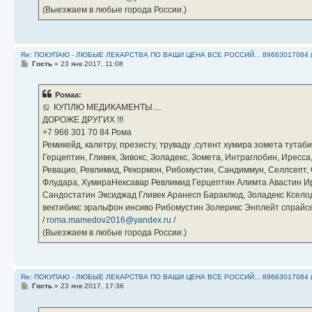
(Выезжаем в любые города России.)
Re: ПОКУПАЮ - ЛЮБЫЕ ЛЕКАРСТВА ПО ВАШИ ЦЕНА ВСЕ РОССИЙ... 89663017084 
С
Гость
»
23 янв 2017, 11:08
о
о
б
Ромаа:
щ
е
КУПЛЮ МЕДИКАМЕНТЫ....
н
ДОРОЖЕ ДРУГИХ !!!
и
е
‪+7 966 301 70 84‬ Рома
Ремикейд, калетру, презисту, труваду ,сутент хумира зомета тута
Герцептин, Гливек, Зивокс, Золадекс, Зомета, Интраглобин, Иресс
Ревацио, Ревлимид, Рекормон, Рибомустин, Сандиммун, Селлсепт, Си
Флудара, ХумираНексавар Ревлимид Герцептин Алимта Авастин И
Сандостатин Эксиджад Гливек Аранесп Бараклюд, Золадекс Кселод
вектибикс эральфон инсиво Рибомустин Золерикс Энплейт спр
/
roma.mamedov2016@yandex.ru
/
(Выезжаем в любые города России.)
Re: ПОКУПАЮ - ЛЮБЫЕ ЛЕКАРСТВА ПО ВАШИ ЦЕНА ВСЕ РОССИЙ... 89663017084 
С
Гость
»
23 янв 2017, 17:36
о
о
б