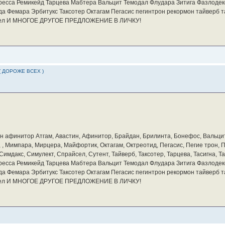
ресса Ремикейд Тарцева Мабтера Вальцит Темодал Флудара Зитига Фазлодек
а Фемара Эрбитукс Таксотер Октагам Пегасис пегинтрон рекормон тайверб 
айсел И МНОГОЕ ДРУГОЕ ПРЕДЛОЖЕНИЕ В ЛИЧКУ!
( ДОРОЖЕ ВСЕХ )
бин афинитор Атгам, Авастин, Афинитор, Брайдан, Брилинта, Бонефос, Вальцит
а, , Мимпара, Мирцера, Майфортик, Октагам, Октреотид, Пегасис, Пегие трон,
мдакс, Симулект, Спрайсел, Сутент, Тайверб, Таксотер, Тарцева, Тасигна, Та
ресса Ремикейд Тарцева Мабтера Вальцит Темодал Флудара Зитига Фазлодек
а Фемара Эрбитукс Таксотер Октагам Пегасис пегинтрон рекормон тайверб 
айсел И МНОГОЕ ДРУГОЕ ПРЕДЛОЖЕНИЕ В ЛИЧКУ!