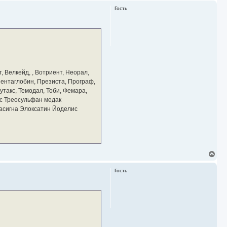
р
Гость
н
у
т
ь
с
я
к
н
а
, Велкейд, , Вотриент, Неорал,
ч
 Пентаглобин, Презиста, Програф,
а
утакс, Темодал, Тоби, Фемара,
л
у
с Треосульфан медак
тасигна Элоксатин Йоделис
В
е
р
Гость
н
у
т
ь
с
я
к
н