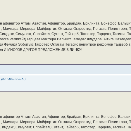
бин афинитор Атгам, Авастин, Афинитор, Брайдан, Брилинта, Бонефос, Вальцит
а, , Мимпара, Мирцера, Майфортик, Октагам, Октреотид, Пегасис, Пегие трон,
мдакс, Симулект, Спрайсел, Сутент, Тайверб, Таксотер, Тарцева, Тасигна, Та
ресса Ремикейд Тарцева Мабтера Вальцит Темодал Флудара Зитига Фазлодек
а Фемара Эрбитукс Таксотер Октагам Пегасис пегинтрон рекормон тайверб 
айсел И МНОГОЕ ДРУГОЕ ПРЕДЛОЖЕНИЕ В ЛИЧКУ!
( ДОРОЖЕ ВСЕХ )
бин афинитор Атгам, Авастин, Афинитор, Брайдан, Брилинта, Бонефос, Вальцит
а, , Мимпара, Мирцера, Майфортик, Октагам, Октреотид, Пегасис, Пегие трон,
мдакс, Симулект, Спрайсел, Сутент, Тайверб, Таксотер, Тарцева, Тасигна, Та