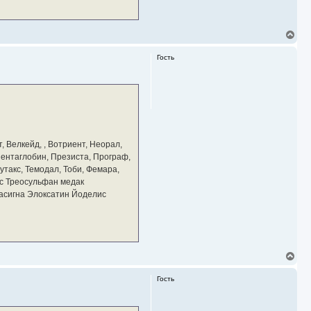
В
е
р
Гость
н
у
т
ь
с
я
к
н
а
, Велкейд, , Вотриент, Неорал,
ч
 Пентаглобин, Презиста, Програф,
а
утакс, Темодал, Тоби, Фемара,
л
у
с Треосульфан медак
тасигна Элоксатин Йоделис
В
е
р
Гость
н
у
т