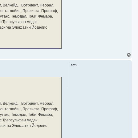
а
, Велкейд, , Вотриент, Неорал,
ч
 Пентаглобин, Презиста, Програф,
а
утакс, Темодал, Тоби, Фемара,
л
у
с Треосульфан медак
тасигна Элоксатин Йоделис
В
е
р
Гость
н
у
т
ь
с
я
к
н
а
, Велкейд, , Вотриент, Неорал,
ч
 Пентаглобин, Презиста, Програф,
а
утакс, Темодал, Тоби, Фемара,
л
у
с Треосульфан медак
тасигна Элоксатин Йоделис