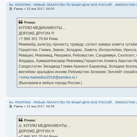
Re: ПОКУПАЮ - ЛЮБЫЕ ЛЕКАРСТВА ПО ВАШИ ЦЕНА ВСЕ РОССИЙ... 89663017084 
С
Гость
»
23 янв 2017, 09:50
о
о
б
Ромаа:
щ
е
КУПЛЮ МЕДИКАМЕНТЫ....
н
ДОРОЖЕ ДРУГИХ !!!
и
е
‪+7 966 301 70 84‬ Рома
Ремикейд, калетру, презисту, труваду ,сутент хумира зомета тута
Герцептин, Гливек, Зивокс, Золадекс, Зомета, Интраглобин, Иресс
Ревацио, Ревлимид, Рекормон, Рибомустин, Сандиммун, Селлсепт, Си
Флудара, ХумираНексавар Ревлимид Герцептин Алимта Авастин И
Сандостатин Эксиджад Гливек Аранесп Бараклюд, Золадекс Кселод
вектибикс эральфон инсиво Рибомустин Золерикс Энплейт спр
/
roma.mamedov2016@yandex.ru
/
(Выезжаем в любые города России.)
Re: ПОКУПАЮ - ЛЮБЫЕ ЛЕКАРСТВА ПО ВАШИ ЦЕНА ВСЕ РОССИЙ... 89663017084 
С
Гость
»
23 янв 2017, 09:58
о
о
б
Ромаа:
щ
е
КУПЛЮ МЕДИКАМЕНТЫ....
н
ДОРОЖЕ ДРУГИХ !!!
и
е
‪+7 966 301 70 84‬ Рома