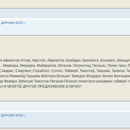
( ДОРОЖЕ ВСЕХ )
бин афинитор Атгам, Авастин, Афинитор, Брайдан, Брилинта, Бонефос, Вальцит
а, , Мимпара, Мирцера, Майфортик, Октагам, Октреотид, Пегасис, Пегие трон,
мдакс, Симулект, Спрайсел, Сутент, Тайверб, Таксотер, Тарцева, Тасигна, Та
ресса Ремикейд Тарцева Мабтера Вальцит Темодал Флудара Зитига Фазлодек
а Фемара Эрбитукс Таксотер Октагам Пегасис пегинтрон рекормон тайверб 
айсел И МНОГОЕ ДРУГОЕ ПРЕДЛОЖЕНИЕ В ЛИЧКУ!
( ДОРОЖЕ ВСЕХ )