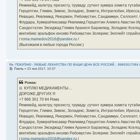
Ремикейд, калетру, презисту, труваду ,сутент хумира зомета тута
Герцептин, Гливек, Зивокс, Золадекс, Зомета, Интраглобин, Иресс
Ревацио, Ревлимид, Рекормон, Рибомустин, Сандиммун, Селлсепт, Си
Флудара, ХумираНексавар Ревлимид Герцептин Алимта Авастин И
Сандостатин Эксиджад Гливек Аранесп Бараклюд, Золадекс Кселод
вектибикс эральфон инсиво Рибомустин Золерикс Энплейт спр
/
roma.mamedov2016@yandex.ru
/
(Выезжаем в любые города России.)
Re: ПОКУПАЮ - ЛЮБЫЕ ЛЕКАРСТВА ПО ВАШИ ЦЕНА ВСЕ РОССИЙ... 89663017084 
С
Гость
»
23 янв 2017, 10:37
о
о
б
Ромаа:
щ
е
КУПЛЮ МЕДИКАМЕНТЫ....
н
ДОРОЖЕ ДРУГИХ !!!
и
е
‪+7 966 301 70 84‬ Рома
Ремикейд, калетру, презисту, труваду ,сутент хумира зомета тута
Герцептин, Гливек, Зивокс, Золадекс, Зомета, Интраглобин, Иресс
Ревацио, Ревлимид, Рекормон, Рибомустин, Сандиммун, Селлсепт, Си
Флудара, ХумираНексавар Ревлимид Герцептин Алимта Авастин И
Сандостатин Эксиджад Гливек Аранесп Бараклюд, Золадекс Кселод
вектибикс эральфон инсиво Рибомустин Золерикс Энплейт спр
/
roma.mamedov2016@yandex.ru
/