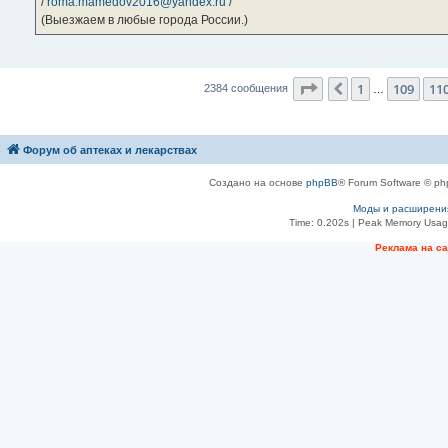
/
roma.mamedov2016@yandex.ru
/
(Выезжаем в любые города России.)
Страница
111
из
23
1
109
11
Пред.
2384 сообщения
…
Форум об аптеках и лекарствах
Создано на основе
phpBB
® Forum Software © ph
Моды и расширени
Time: 0.202s
| Peak Memory Usage
Рeклама на с