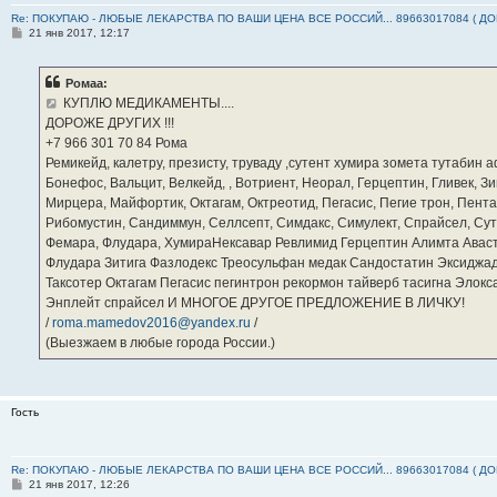
Re: ПОКУПАЮ - ЛЮБЫЕ ЛЕКАРСТВА ПО ВАШИ ЦЕНА ВСЕ РОССИЙ... 89663017084 ( Д
С
21 янв 2017, 12:17
о
о
б
Ромаа:
щ
е
КУПЛЮ МЕДИКАМЕНТЫ....
н
ДОРОЖЕ ДРУГИХ !!!
и
е
‪+7 966 301 70 84‬ Рома
Ремикейд, калетру, презисту, труваду ,сутент хумира зомета тутабин
Бонефос, Вальцит, Велкейд, , Вотриент, Неорал, Герцептин, Гливек, Зи
Мирцера, Майфортик, Октагам, Октреотид, Пегасис, Пегие трон, Пента
Рибомустин, Сандиммун, Селлсепт, Симдакс, Симулект, Спрайсел, Сутен
Фемара, Флудара, ХумираНексавар Ревлимид Герцептин Алимта Авас
Флудара Зитига Фазлодекс Треосульфан медак Сандостатин Эксиджад
Таксотер Октагам Пегасис пегинтрон рекормон тайверб тасигна Элок
Энплейт спрайсел И МНОГОЕ ДРУГОЕ ПРЕДЛОЖЕНИЕ В ЛИЧКУ!
/
roma.mamedov2016@yandex.ru
/
(Выезжаем в любые города России.)
Гость
Re: ПОКУПАЮ - ЛЮБЫЕ ЛЕКАРСТВА ПО ВАШИ ЦЕНА ВСЕ РОССИЙ... 89663017084 ( Д
С
21 янв 2017, 12:26
о