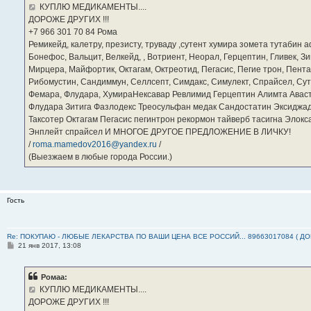
е
КУПЛЮ МЕДИКАМЕНТЫ....
н
ДОРОЖЕ ДРУГИХ !!!
и
е
‪+7 966 301 70 84‬ Рома
Ремикейд, калетру, презисту, труваду ,сутент хумира зомета тутабин
Бонефос, Вальцит, Велкейд, , Вотриент, Неорал, Герцептин, Гливек, Зи
Мирцера, Майфортик, Октагам, Октреотид, Пегасис, Пегие трон, Пента
Рибомустин, Сандиммун, Селлсепт, Симдакс, Симулект, Спрайсел, Сутен
Фемара, Флудара, ХумираНексавар Ревлимид Герцептин Алимта Авас
Флудара Зитига Фазлодекс Треосульфан медак Сандостатин Эксиджад
Таксотер Октагам Пегасис пегинтрон рекормон тайверб тасигна Элок
Энплейт спрайсел И МНОГОЕ ДРУГОЕ ПРЕДЛОЖЕНИЕ В ЛИЧКУ!
/
roma.mamedov2016@yandex.ru
/
(Выезжаем в любые города России.)
Гость
Re: ПОКУПАЮ - ЛЮБЫЕ ЛЕКАРСТВА ПО ВАШИ ЦЕНА ВСЕ РОССИЙ... 89663017084 ( Д
С
21 янв 2017, 13:08
о
о
б
Ромаа:
щ
е
КУПЛЮ МЕДИКАМЕНТЫ....
н
ДОРОЖЕ ДРУГИХ !!!
и