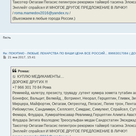
Таксотер Октагам Пегасис пегинтрон рекормон тайверб тасигна Элок
Энплейт спрайсел И МНОГОЕ ДРУГОЕ ПРЕДЛОЖЕНИЕ В ЛИЧКУ!
/
roma.mamedov2016@yandex.ru
/
(Выезжаем в любые города России.)
Гость
Re: ПОКУПАЮ - ЛЮБЫЕ ЛЕКАРСТВА ПО ВАШИ ЦЕНА ВСЕ РОССИЙ... 89663017084 ( Д
С
21 янв 2017, 15:41
о
о
б
Ромаа:
щ
е
КУПЛЮ МЕДИКАМЕНТЫ....
н
ДОРОЖЕ ДРУГИХ !!!
и
е
‪+7 966 301 70 84‬ Рома
Ремикейд, калетру, презисту, труваду ,сутент хумира зомета тутабин
Бонефос, Вальцит, Велкейд, , Вотриент, Неорал, Герцептин, Гливек, Зи
Мирцера, Майфортик, Октагам, Октреотид, Пегасис, Пегие трон, Пента
Рибомустин, Сандиммун, Селлсепт, Симдакс, Симулект, Спрайсел, Сутен
Фемара, Флудара, ХумираНексавар Ревлимид Герцептин Алимта Авас
Флудара Зитига Фазлодекс Треосульфан медак Сандостатин Эксиджад
Таксотер Октагам Пегасис пегинтрон рекормон тайверб тасигна Элок
Энплейт спрайсел И МНОГОЕ ДРУГОЕ ПРЕДЛОЖЕНИЕ В ЛИЧКУ!