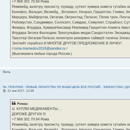
е
‪+7 966 301 70 84‬ Рома
Ремикейд, калетру, презисту, труваду ,сутент хумира зомета тутабин
Бонефос, Вальцит, Велкейд, , Вотриент, Неорал, Герцептин, Гливек, Зи
Мирцера, Майфортик, Октагам, Октреотид, Пегасис, Пегие трон, Пента
Рибомустин, Сандиммун, Селлсепт, Симдакс, Симулект, Спрайсел, Сутен
Фемара, Флудара, ХумираНексавар Ревлимид Герцептин Алимта Авас
Флудара Зитига Фазлодекс Треосульфан медак Сандостатин Эксиджад
Таксотер Октагам Пегасис пегинтрон рекормон тайверб тасигна Элок
Энплейт спрайсел И МНОГОЕ ДРУГОЕ ПРЕДЛОЖЕНИЕ В ЛИЧКУ!
/
roma.mamedov2016@yandex.ru
/
(Выезжаем в любые города России.)
Гость
Re: ПОКУПАЮ - ЛЮБЫЕ ЛЕКАРСТВА ПО ВАШИ ЦЕНА ВСЕ РОССИЙ... 89663017084 ( Д
С
21 янв 2017, 13:39
о
о
б
Ромаа:
щ
е
КУПЛЮ МЕДИКАМЕНТЫ....
н
ДОРОЖЕ ДРУГИХ !!!
и
е
‪+7 966 301 70 84‬ Рома
Ремикейд, калетру, презисту, труваду ,сутент хумира зомета тутабин
Бонефос, Вальцит, Велкейд, , Вотриент, Неорал, Герцептин, Гливек, Зи