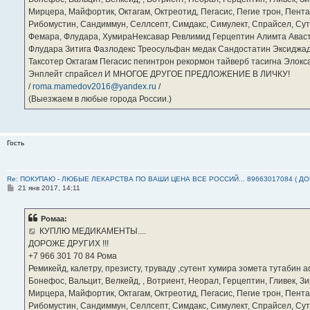
Мирцера, Майфортик, Октагам, Октреотид, Пегасис, Пегие трон, Пента
Рибомустин, Сандиммун, Селлсепт, Симдакс, Симулект, Спрайсел, Сутен
Фемара, Флудара, ХумираНексавар Ревлимид Герцептин Алимта Авас
Флудара Зитига Фазлодекс Треосульфан медак Сандостатин Эксиджад
Таксотер Октагам Пегасис пегинтрон рекормон тайверб тасигна Элок
Энплейт спрайсел И МНОГОЕ ДРУГОЕ ПРЕДЛОЖЕНИЕ В ЛИЧКУ!
/
roma.mamedov2016@yandex.ru
/
(Выезжаем в любые города России.)
Гость
Re: ПОКУПАЮ - ЛЮБЫЕ ЛЕКАРСТВА ПО ВАШИ ЦЕНА ВСЕ РОССИЙ... 89663017084 ( Д
С
21 янв 2017, 14:11
о
о
б
Ромаа:
щ
е
КУПЛЮ МЕДИКАМЕНТЫ....
н
ДОРОЖЕ ДРУГИХ !!!
и
е
‪+7 966 301 70 84‬ Рома
Ремикейд, калетру, презисту, труваду ,сутент хумира зомета тутабин
Бонефос, Вальцит, Велкейд, , Вотриент, Неорал, Герцептин, Гливек, Зи
Мирцера, Майфортик, Октагам, Октреотид, Пегасис, Пегие трон, Пента
Рибомустин, Сандиммун, Селлсепт, Симдакс, Симулект, Спрайсел, Сутен