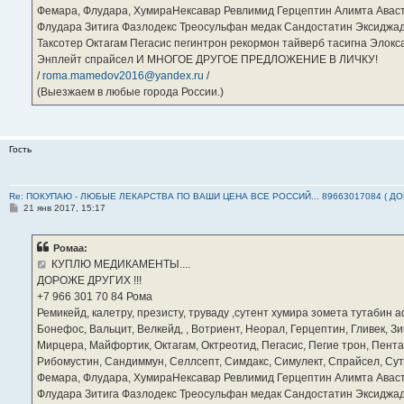
Фемара, Флудара, ХумираНексавар Ревлимид Герцептин Алимта Авас
Флудара Зитига Фазлодекс Треосульфан медак Сандостатин Эксиджад
Таксотер Октагам Пегасис пегинтрон рекормон тайверб тасигна Элок
Энплейт спрайсел И МНОГОЕ ДРУГОЕ ПРЕДЛОЖЕНИЕ В ЛИЧКУ!
/
roma.mamedov2016@yandex.ru
/
(Выезжаем в любые города России.)
Гость
Re: ПОКУПАЮ - ЛЮБЫЕ ЛЕКАРСТВА ПО ВАШИ ЦЕНА ВСЕ РОССИЙ... 89663017084 ( Д
С
21 янв 2017, 15:17
о
о
б
Ромаа:
щ
е
КУПЛЮ МЕДИКАМЕНТЫ....
н
ДОРОЖЕ ДРУГИХ !!!
и
е
‪+7 966 301 70 84‬ Рома
Ремикейд, калетру, презисту, труваду ,сутент хумира зомета тутабин
Бонефос, Вальцит, Велкейд, , Вотриент, Неорал, Герцептин, Гливек, Зи
Мирцера, Майфортик, Октагам, Октреотид, Пегасис, Пегие трон, Пента
Рибомустин, Сандиммун, Селлсепт, Симдакс, Симулект, Спрайсел, Сутен
Фемара, Флудара, ХумираНексавар Ревлимид Герцептин Алимта Авас
Флудара Зитига Фазлодекс Треосульфан медак Сандостатин Эксиджад