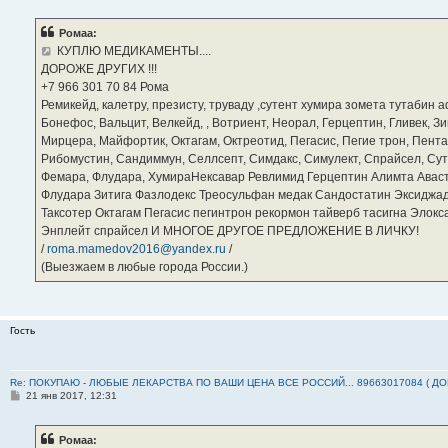
о
б
Ромаа:
щ
е
КУПЛЮ МЕДИКАМЕНТЫ....
н
ДОРОЖЕ ДРУГИХ !!!
и
е
‪+7 966 301 70 84‬ Рома
Ремикейд, калетру, презисту, труваду ,сутент хумира зомета тутабин
Бонефос, Вальцит, Велкейд, , Вотриент, Неорал, Герцептин, Гливек, Зи
Мирцера, Майфортик, Октагам, Октреотид, Пегасис, Пегие трон, Пента
Рибомустин, Сандиммун, Селлсепт, Симдакс, Симулект, Спрайсел, Сутен
Фемара, Флудара, ХумираНексавар Ревлимид Герцептин Алимта Авас
Флудара Зитига Фазлодекс Треосульфан медак Сандостатин Эксиджад
Таксотер Октагам Пегасис пегинтрон рекормон тайверб тасигна Элок
Энплейт спрайсел И МНОГОЕ ДРУГОЕ ПРЕДЛОЖЕНИЕ В ЛИЧКУ!
/
roma.mamedov2016@yandex.ru
/
(Выезжаем в любые города России.)
Гость
Re: ПОКУПАЮ - ЛЮБЫЕ ЛЕКАРСТВА ПО ВАШИ ЦЕНА ВСЕ РОССИЙ... 89663017084 ( Д
С
21 янв 2017, 12:31
о
о
б
Ромаа:
щ