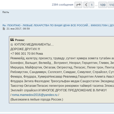
Страница
111
из
23
1
109
11
Пред.
2384 сообщения
…
Гость
Re: ПОКУПАЮ - ЛЮБЫЕ ЛЕКАРСТВА ПО ВАШИ ЦЕНА ВСЕ РОССИЙ... 89663017084 ( Д
С
21 янв 2017, 08:59
о
о
б
Ромаа:
щ
е
КУПЛЮ МЕДИКАМЕНТЫ....
н
ДОРОЖЕ ДРУГИХ !!!
и
е
‪+7 966 301 70 84‬ Рома
Ремикейд, калетру, презисту, труваду ,сутент хумира зомета тутабин
Бонефос, Вальцит, Велкейд, , Вотриент, Неорал, Герцептин, Гливек, Зи
Мирцера, Майфортик, Октагам, Октреотид, Пегасис, Пегие трон, Пента
Рибомустин, Сандиммун, Селлсепт, Симдакс, Симулект, Спрайсел, Сутен
Фемара, Флудара, ХумираНексавар Ревлимид Герцептин Алимта Авас
Флудара Зитига Фазлодекс Треосульфан медак Сандостатин Эксиджад
Таксотер Октагам Пегасис пегинтрон рекормон тайверб тасигна Элок
Энплейт спрайсел И МНОГОЕ ДРУГОЕ ПРЕДЛОЖЕНИЕ В ЛИЧКУ!
/
roma.mamedov2016@yandex.ru
/
(Выезжаем в любые города России.)