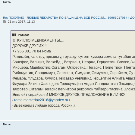
Гость
Re: ПОКУПАЮ - ЛЮБЫЕ ЛЕКАРСТВА ПО ВАШИ ЦЕНА ВСЕ РОССИЙ... 89663017084 ( Д
С
21 янв 2017, 11:13
о
о
б
Ромаа:
щ
е
КУПЛЮ МЕДИКАМЕНТЫ....
н
ДОРОЖЕ ДРУГИХ !!!
и
е
‪+7 966 301 70 84‬ Рома
Ремикейд, калетру, презисту, труваду ,сутент хумира зомета тутабин
Бонефос, Вальцит, Велкейд, , Вотриент, Неорал, Герцептин, Гливек, Зи
Мирцера, Майфортик, Октагам, Октреотид, Пегасис, Пегие трон, Пента
Рибомустин, Сандиммун, Селлсепт, Симдакс, Симулект, Спрайсел, Сутен
Фемара, Флудара, ХумираНексавар Ревлимид Герцептин Алимта Авас
Флудара Зитига Фазлодекс Треосульфан медак Сандостатин Эксиджад
Таксотер Октагам Пегасис пегинтрон рекормон тайверб тасигна Элок
Энплейт спрайсел И МНОГОЕ ДРУГОЕ ПРЕДЛОЖЕНИЕ В ЛИЧКУ!
/
roma.mamedov2016@yandex.ru
/
(Выезжаем в любые города России.)
Гость