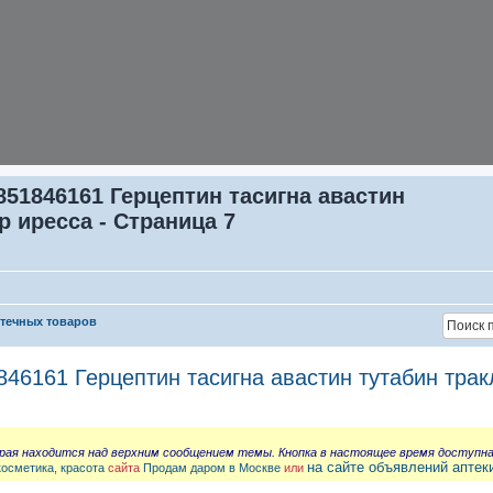
851846161 Герцептин тасигна авастин
р иресса - Страница 7
птечных товаров
46161 Герцептин тасигна авастин тутабин трак
орая находится над верхним сообщением темы. Кнопка в настоящее время доступн
на сайте объявлений аптек
косметика, красота
сайта
Продам даром в Москве
или