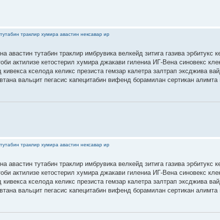
тутабин траклир хумира авастин нексавар ир
на авастин тутабин траклир имбрувика велкейд зитига газива эрбитукс к
тоби актилизе кетостерил хумира джакави гилениа ИГ-Вена синовекс кле
 кивекса кселода келикс презиста гемзар калетра залтрап эксджива ва
втана вальцит пегасис капецитабин вифенд борамилан сертикан алимта 
тутабин траклир хумира авастин нексавар ир
на авастин тутабин траклир имбрувика велкейд зитига газива эрбитукс к
тоби актилизе кетостерил хумира джакави гилениа ИГ-Вена синовекс кле
 кивекса кселода келикс презиста гемзар калетра залтрап эксджива ва
втана вальцит пегасис капецитабин вифенд борамилан сертикан алимта 