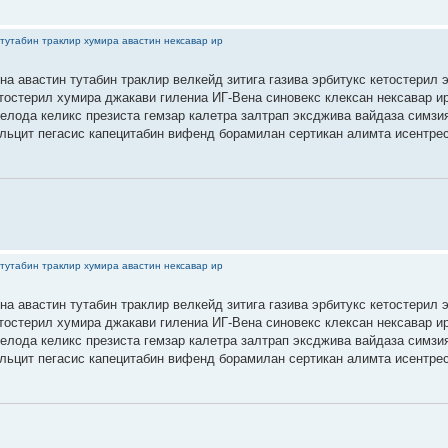
тутабин траклир хумира авастин нексавар ир
на авастин тутабин траклир велкейд зитига газива эрбитукс кетостерил 
етостерил хумира джакави гилениа ИГ-Вена синовекс клексан нексавар 
селода келикс презиста гемзар калетра залтрап эксджива вайдаза симзи
льцит пегасис капецитабин вифенд борамилан сертикан алимта исентре
тутабин траклир хумира авастин нексавар ир
на авастин тутабин траклир велкейд зитига газива эрбитукс кетостерил 
етостерил хумира джакави гилениа ИГ-Вена синовекс клексан нексавар 
селода келикс презиста гемзар калетра залтрап эксджива вайдаза симзи
льцит пегасис капецитабин вифенд борамилан сертикан алимта исентре