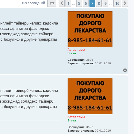
Страница
7
из
16
1
5
6
7
8
9
16
Пред.
Сл
159 сообщений
…
…
энплейт тайверб келикс кадсила
иресса афинитор фазлодекс
я эксиджад золадекс тайверб
сс бозулиф и другие препараты
Автор темы
Slava
Сообщения:
3526
Зарегистрирован:
06.01.2016
В
е
р
н
у
энплейт тайверб келикс кадсила
т
ь
иресса афинитор фазлодекс
с
я эксиджад золадекс тайверб
я
сс бозулиф и другие препараты
к
н
а
Автор темы
ч
Slava
а
Сообщения:
3526
л
Зарегистрирован:
06.01.2016
у