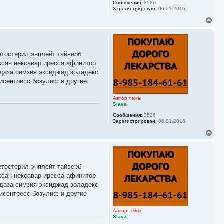
Сообщения:
3526
л
Зарегистрирован:
06.01.2016
у
В
е
р
н
у
етостерил энплейт тайверб
т
ь
ксан нексавар иресса афинитор
с
йдаза симзия эксиджад золадекс
я
исентресс бозулиф и другие
к
н
а
Автор темы
ч
Slava
а
Сообщения:
3526
л
Зарегистрирован:
06.01.2016
у
В
е
р
н
у
етостерил энплейт тайверб
т
ь
ксан нексавар иресса афинитор
с
йдаза симзия эксиджад золадекс
я
исентресс бозулиф и другие
к
н
а
Автор темы
ч
Slava
а