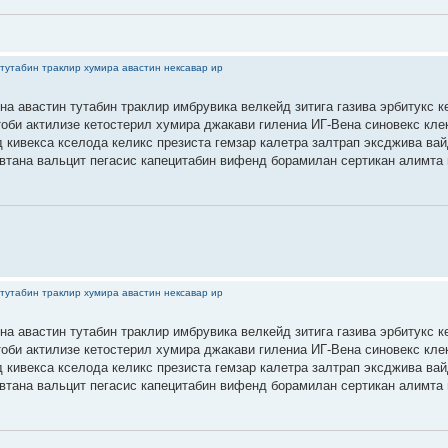
тутабин траклир хумира авастин нексавар ир
на авастин тутабин траклир имбрувика велкейд зитига газива эрбитукс к
тоби актилизе кетостерил хумира джакави гилениа ИГ-Вена синовекс кле
 кивекса кселода келикс презиста гемзар калетра залтрап эксджива ва
втана вальцит пегасис капецитабин вифенд борамилан сертикан алимта 
тутабин траклир хумира авастин нексавар ир
на авастин тутабин траклир имбрувика велкейд зитига газива эрбитукс к
тоби актилизе кетостерил хумира джакави гилениа ИГ-Вена синовекс кле
 кивекса кселода келикс презиста гемзар калетра залтрап эксджива ва
втана вальцит пегасис капецитабин вифенд борамилан сертикан алимта 