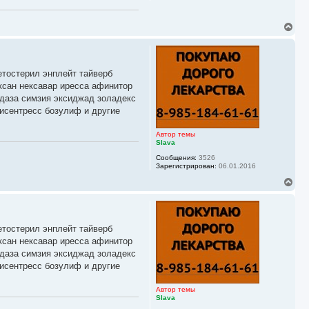
у
В
е
р
н
у
етостерил энплейт тайверб
т
ь
ксан нексавар иресса афинитор
с
йдаза симзия эксиджад золадекс
я
исентресс бозулиф и другие
к
н
а
Автор темы
ч
Slava
а
Сообщения:
3526
л
Зарегистрирован:
06.01.2016
у
В
е
р
н
у
етостерил энплейт тайверб
т
ь
ксан нексавар иресса афинитор
с
йдаза симзия эксиджад золадекс
я
исентресс бозулиф и другие
к
н
а
Автор темы
ч
Slava
а