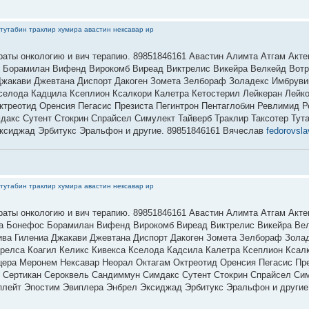
тутабин траклир хумира авастин нексавар ир
раты онкологию и вич терапию. 89851846161 Авастин Алимта Атгам Акт
 Борамилан Вифенд Вирокомб Виреад Виктрелис Викейра Велкейд Вотри
 Джакави Джевтана Диспорт Дакоген Зомета Зелбораф Золадекс Имбруви
 Кселода Кадцила Ксеплион Ксалкори Калетра Кетостерил Лейкеран Лей
треотид Оренсия Пегасис Презиста Пегинтрон Пентаглобин Ревлимид Р
акс Сутент Стокрин Спрайсел Симулект Тайверб Траклир Таксотер Тута
ксиджад Эрбитукс Эральфон и другие. 89851846161 Вячеслав
fedorovsl
тутабин траклир хумира авастин нексавар ир
раты онкологию и вич терапию. 89851846161 Авастин Алимта Атгам Акт
а Бонефос Борамилан Вифенд Вирокомб Виреад Виктрелис Викейра Вел
зива Гилениа Джакави Джевтана Диспорт Дакоген Зомета Зелбораф Зола
прелса Коагил Келикс Кивекса Кселода Кадcила Калетра Ксеплион Ксал
ра Меронем Нексавар Неорал Октагам Октреотид Оренсия Пегасис Пре
 Сертикан Сероквель Сандиммун Симдакс Сутент Стокрин Спрайсел Сим
плейт Эпостим Эвиплера Энбрел Эксиджад Эрбитукс Эральфон и другие