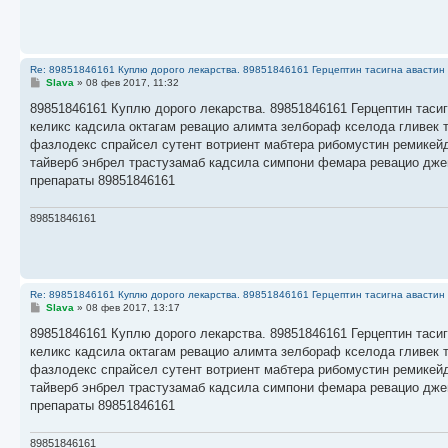
Re: 89851846161 Куплю дорого лекарства. 89851846161 Герцептин тасигна авастин 
С
Slava
»
08 фев 2017, 11:32
о
о
89851846161 Куплю дорого лекарства. 89851846161 Герцептин тасиг
б
келикс кадсила октагам ревацио алимта зелбораф кселода гливек 
щ
е
фазлодекс спрайсел сутент вотриент мабтера рибомустин ремикейд
н
тайверб энбрел трастузамаб кадсила симпони фемара ревацио дже
и
е
препараты 89851846161
89851846161
Re: 89851846161 Куплю дорого лекарства. 89851846161 Герцептин тасигна авастин 
С
Slava
»
08 фев 2017, 13:17
о
о
89851846161 Куплю дорого лекарства. 89851846161 Герцептин тасиг
б
келикс кадсила октагам ревацио алимта зелбораф кселода гливек 
щ
е
фазлодекс спрайсел сутент вотриент мабтера рибомустин ремикейд
н
тайверб энбрел трастузамаб кадсила симпони фемара ревацио дже
и
е
препараты 89851846161
89851846161