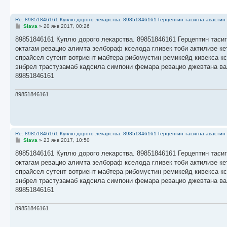
Re: 89851846161 Куплю дорого лекарства. 89851846161 Герцептин тасигна авастин 
С
Slava
»
20 янв 2017, 00:26
о
о
89851846161 Куплю дорого лекарства. 89851846161 Герцептин тасиг
б
октагам ревацио алимта зелбораф кселода гливек тоби актилизе к
щ
е
спрайсел сутент вотриент мабтера рибомустин ремикейд кивекса к
н
энбрел трастузамаб кадсила симпони фемара ревацио джевтана ва
и
е
89851846161
89851846161
Re: 89851846161 Куплю дорого лекарства. 89851846161 Герцептин тасигна авастин 
С
Slava
»
23 янв 2017, 10:50
о
о
89851846161 Куплю дорого лекарства. 89851846161 Герцептин тасиг
б
октагам ревацио алимта зелбораф кселода гливек тоби актилизе к
щ
е
спрайсел сутент вотриент мабтера рибомустин ремикейд кивекса к
н
энбрел трастузамаб кадсила симпони фемара ревацио джевтана ва
и
е
89851846161
89851846161