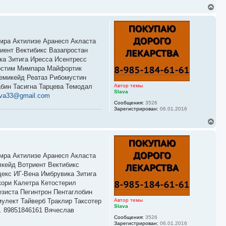
В
е
р
н
у
емра Актилизе Аранесп Акласта
т
ь
ент Вектибикс Вазапростан
с
ка Зитига Иресса Исентресс
я
костим Мимпара Майфортик
к
емикейд Реатаз Рибомустин
н
а
бин Тасигна Тарцева Темодал
Автор темы
ч
Slava
ava33@gmail.com
а
Сообщения:
3526
л
Зарегистрирован:
06.01.2016
у
В
е
р
н
у
емра Актилизе Аранесп Акласта
т
ь
кейд Вотриент Вектибикс
с
декс ИГ-Вена Имбрувика Зитига
я
кори Калетра Кетостерил
к
зиста Пегинтрон Пентаглобин
н
а
улект Тайверб Траклир Таксотер
Автор темы
ч
Slava
. 89851846161 Вячеслав
а
Сообщения:
3526
л
Зарегистрирован:
06.01.2016