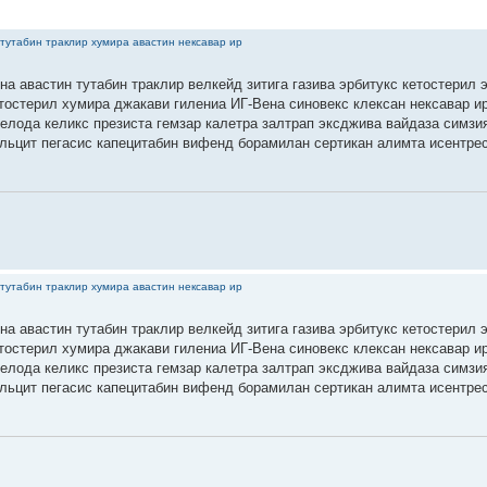
тутабин траклир хумира авастин нексавар ир
на авастин тутабин траклир велкейд зитига газива эрбитукс кетостерил 
етостерил хумира джакави гилениа ИГ-Вена синовекс клексан нексавар 
селода келикс презиста гемзар калетра залтрап эксджива вайдаза симзи
льцит пегасис капецитабин вифенд борамилан сертикан алимта исентре
тутабин траклир хумира авастин нексавар ир
на авастин тутабин траклир велкейд зитига газива эрбитукс кетостерил 
етостерил хумира джакави гилениа ИГ-Вена синовекс клексан нексавар 
селода келикс презиста гемзар калетра залтрап эксджива вайдаза симзи
льцит пегасис капецитабин вифенд борамилан сертикан алимта исентре