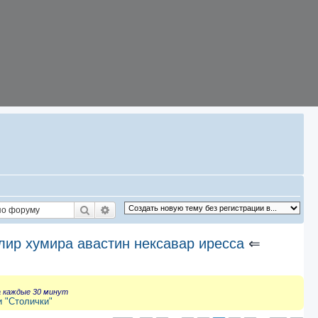
Поиск
Расширенный поиск
лир хумира авастин нексавар иресса
⇐
а каждые 30 минут
и "Столички"