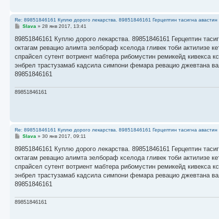
Re: 89851846161 Куплю дорого лекарства. 89851846161 Герцептин тасигна авастин 
С
Slava
»
28 янв 2017, 13:41
о
о
89851846161 Куплю дорого лекарства. 89851846161 Герцептин тасиг
б
октагам ревацио алимта зелбораф кселода гливек тоби актилизе к
щ
е
спрайсел сутент вотриент мабтера рибомустин ремикейд кивекса к
н
энбрел трастузамаб кадсила симпони фемара ревацио джевтана ва
и
е
89851846161
89851846161
Re: 89851846161 Куплю дорого лекарства. 89851846161 Герцептин тасигна авастин 
С
Slava
»
30 янв 2017, 09:11
о
о
89851846161 Куплю дорого лекарства. 89851846161 Герцептин тасиг
б
октагам ревацио алимта зелбораф кселода гливек тоби актилизе к
щ
е
спрайсел сутент вотриент мабтера рибомустин ремикейд кивекса к
н
энбрел трастузамаб кадсила симпони фемара ревацио джевтана ва
и
е
89851846161
89851846161