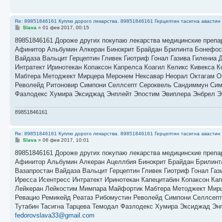
Re: 89851846161 Куплю дорого лекарства. 89851846161 Герцептин тасигна авастин 
С
Slava
»
01 фев 2017, 00:15
о
о
89851846161 Дороже других покупаю лекарства медицинские препа
б
Афинитор Альбумин Алкеран Бинокрит Брайдан Брилинта Бонефос
щ
е
Вайдаза Вальцит Герцептин Гливек Гиотриф Гонал Газива Гилениа
н
Интратект Иринотекан Копаксон Капрелса Коагил Келикс Кивекса
и
е
Мабтера Методжект Мирцера Меронем Нексавар Неорал Октагам Ок
Револейд Ритоновир Симпони Селлсепт Сероквель Сандиммун Симд
Фазлодекс Хумира Эксиджад Энплейт Эпостим Эвиплера Энбрел Э
89851846161
Re: 89851846161 Куплю дорого лекарства. 89851846161 Герцептин тасигна авастин 
С
Slava
»
06 фев 2017, 10:01
о
о
89851846161 Дороже других покупаю лекарства медицинские препа
б
Афинитор Альбумин Алкеран Ацеллбия Бинокрит Брайдан Брилинт
щ
е
Вазапростан Вайдаза Вальцит Герцептин Гливек Гиотриф Гонал Га
н
Иресса Исентресс Интратект Иринотекан Капецитабин Копаксон Ка
и
е
Лейкеран Лейкостим Мимпара Майфортик Мабтера Методжект Мирце
Ревацио Ремикейд Реатаз Рибомустин Револейд Симпони Селлсепт
Тутабин Тасигна Тарцева Темодал Фазлодекс Хумира Эксиджад Эн
fedorovslava33@gmail.com