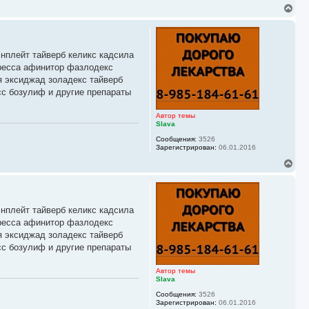
В
е
р
н
у
энплейт тайверб келикс кадсила
т
ь
иресса афинитор фазлодекс
с
я эксиджад золадекс тайверб
я
сс бозулиф и другие препараты
к
н
а
Автор темы
ч
Slava
а
Сообщения:
3526
л
Зарегистрирован:
06.01.2016
у
В
е
р
н
у
энплейт тайверб келикс кадсила
т
ь
иресса афинитор фазлодекс
с
я эксиджад золадекс тайверб
я
сс бозулиф и другие препараты
к
н
а
Автор темы
ч
Slava
а
Сообщения:
3526
л
Зарегистрирован:
06.01.2016
у