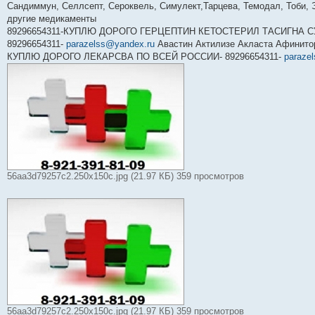
Сандиммун, Селлсепт, Сероквель, Симулект,Тарцева, Темодал, Тоби, 
другие медикаменты
89296654311-КУПЛЮ ДОРОГО ГЕРЦЕПТИН КЕТОСТЕРИЛ ТАСИГНА С
89296654311-
parazelss@yandex.ru
Авастин Актилизе Акласта Афинито
КУПЛЮ ДОРОГО ЛЕКАРСВА ПО ВСЕЙ РОССИИ- 89296654311-
paraze
56aa3d79257c2.250x150c.jpg (21.97 КБ) 359 просмотров
56aa3d79257c2.250x150c.jpg (21.97 КБ) 359 просмотров