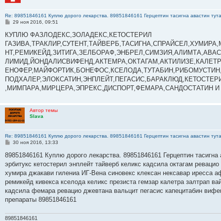
Re: 89851846161 Куплю дорого лекарства. 89851846161 Герцептин тасигна авастин тут
С
29 ноя 2016, 09:51
о
о
КУПЛЮ ФАЗЛОДЕКС,ЗОЛАДЕКС,КЕТОСТЕРИЛ
б
ГАЗИВА,ТРАКЛИР,СУТЕНТ,ТАЙВЕРБ,ТАСИГНА,СПРАЙСЕЛ,ХУМИРА
щ
е
НТ,РЕМИКЕЙД,ЗИТИГА,ЗЕЛБОРАФ,ЭНБРЕЛ,СИМЗИЯ,АЛИМТА,АВА
н
ЛИМИД,ЙОНДАЛИСВИФЕНД,АКТЕМРА,ОКТАГАМ,АКТИЛИЗЕ,КАЛЕТР
и
е
ЕНОФЕР,МАЙФОРТИК,БОНЕФОС,КСЕЛОДА,ТУТАБИН,РИБОМУСТИН
ПОДХАЛЕР,ЭЛОКСАТИН,ЭНПЛЕЙТ,ПЕГАСИС,БАРАКЛЮД,КЕТОСТЕР
,МИМПАРА,МИРЦЕРА,ЭПРЕКС,ДИСПОРТ,ФЕМАРА,САНДОСТАТИН И
Автор темы
Slava
Re: 89851846161 Куплю дорого лекарства. 89851846161 Герцептин тасигна авастин тут
С
30 ноя 2016, 13:33
о
о
89851846161 Куплю дорого лекарства. 89851846161 Герцептин тасигна 
б
эрбитукс кетостерил энплейт тайверб келикс кадсила октагам ревацио
щ
е
хумира джакави гилениа ИГ-Вена синовекс клексан нексавар иресса а
н
ремикейд кивекса кселода келикс презиста гемзар калетра залтрап в
и
е
кадсила фемара ревацио джевтана вальцит пегасис капецитабин вифе
препараты 89851846161
89851846161