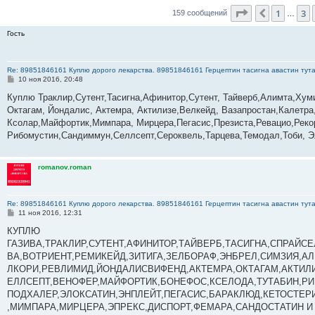
Страница
5
и
1
3
Пред.
159 сообщений
…
Гость
Re: 89851846161 Куплю дорого лекарства. 89851846161 Герцептин тасигна авастин тут
С
10 ноя 2016, 20:48
о
о
Куплю Траклир,Сутент,Тасигна,Афинитор,Сутент, Тайверб,Алимта,Хум
б
Октагам, Йондалис, Актемра, Актилизе,Велкейд, Вазапростан,Калетра,
щ
е
Ксолар,Майфортик,Мимпара, Мирцера,Пегасис,Презиста,Ревацио,Реко
н
Рибомустин,Сандиммун,Селлсепт,Сероквель,Тарцева,Темодал,Тоби, Э
и
е
romanov.roman
Re: 89851846161 Куплю дорого лекарства. 89851846161 Герцептин тасигна авастин тут
С
11 ноя 2016, 12:31
о
о
КУПЛЮ
б
ГАЗИВА,ТРАКЛИР,СУТЕНТ,АФИНИТОР,ТАЙВЕРБ,ТАСИГНА,СПРАЙС
щ
е
ВА,ВОТРИЕНТ,РЕМИКЕЙД,ЗИТИГА,ЗЕЛБОРАФ,ЭНБРЕЛ,СИМЗИЯ,А
н
ЛКОРИ,РЕВЛИМИД,ЙОНДАЛИСВИФЕНД,АКТЕМРА,ОКТАГАМ,АКТИЛИ
и
е
ЕЛЛСЕПТ,ВЕНОФЕР,МАЙФОРТИК,БОНЕФОС,КСЕЛОДА,ТУТАБИН,РИ
ПОДХАЛЕР,ЭЛОКСАТИН,ЭНПЛЕЙТ,ПЕГАСИС,БАРАКЛЮД,КЕТОСТЕР
,МИМПАРА,МИРЦЕРА,ЭПРЕКС,ДИСПОРТ,ФЕМАРА,САНДОСТАТИН И