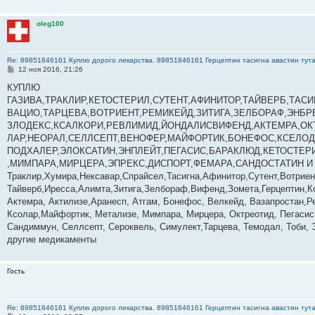
oleg100
Re: 89851846161 Куплю дорого лекарства. 89851846161 Герцептин тасигна авастин тут
С
12 ноя 2016, 21:26
о
о
КУПЛЮ
б
ГАЗИВА,ТРАКЛИР,КЕТОСТЕРИЛ,СУТЕНТ,АФИНИТОР,ТАЙВЕРБ,ТАС
щ
е
ВАЦИО,ТАРЦЕВА,ВОТРИЕНТ,РЕМИКЕЙД,ЗИТИГА,ЗЕЛБОРАФ,ЭНБР
н
ЗЛОДЕКС,КСАЛКОРИ,РЕВЛИМИД,ЙОНДАЛИСВИФЕНД,АКТЕМРА,ОКТ
и
е
ЛАР,НЕОРАЛ,СЕЛЛСЕПТ,ВЕНОФЕР,МАЙФОРТИК,БОНЕФОС,КСЕЛОД
ПОДХАЛЕР,ЭЛОКСАТИН,ЭНПЛЕЙТ,ПЕГАСИС,БАРАКЛЮД,КЕТОСТЕР
,МИМПАРА,МИРЦЕРА,ЭПРЕКС,ДИСПОРТ,ФЕМАРА,САНДОСТАТИН И 
Траклир,Хумира,Нексавар,Спрайсел,Тасигна,Афинитор,Сутент,Вотриен
Тайверб,Иресса,Алимта,Зитига,Зелбораф,Вифенд,Зомета,Герцептин,К
Актемра, Актилизе,Аранесп, Атгам, Бонефос, Велкейд, Вазапростан,Ре
Ксолар,Майфортик, Метализе, Мимпара, Мирцера, ­Октреотид, Пегасис
Сандиммун, Селлсепт, Сероквель, Симулект,Тарцева, Темодал, Тоби, 
другие медикаменты
Гость
Re: 89851846161 Куплю дорого лекарства. 89851846161 Герцептин тасигна авастин тут