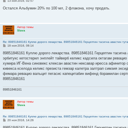
С
13 ноя 2016, 02:57
о
о
Остался Альбумин 20% по 100 мл, 2 флакона, хочу продать.
б
щ
е
н
и
Автор темы
е
Slava
Re: 89851846161 Куплю дорого лекарства. 89851846161 Герцептин тасигна авастин тут
С
18 ноя 2016, 08:14
о
о
89851846161 Куплю дорого лекарства. 89851846161 Герцептин тасигна 
б
эрбитукс кетостерил энплейт тайверб келикс кадсила октагам ревацио
щ
е
хумира ИГ-Вена синовекс клексан авастин нексавар иресса афинитор 
н
кивекса кселода келикс презиста гемзар калетра залтрап симзия экс
и
е
фемара ревацио вальцит пегасис капецитабин вифенд борамилан серт
89851846161
89851846161
Автор темы
Slava
Re: 89851846161 Куплю дорого лекарства. 89851846161 Герцептин тасигна авастин тут
С
20 ноя 2016, 14:26
о
о
89851846161 Куплю дорого лекарства. 89851846161 Герцептин тасигна 