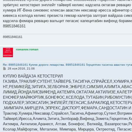
б
эрбитукс кетостерил энплейт тайверб келикс кадсила октагам ревацио
щ
е
хумира ИГ-Вена синовекс клексан авастин нексавар иресса афинитор 
н
кивекса кселода келикс презиста гемзар калетра залтрап вайдаза сим
и
е
кадсила фемара ревацио вальцит пегасис капецитабин вифенд борами
89851846161
89851846161
romanov.roman
Re: 89851846161 Куплю дорого лекарства. 89851846161 Герцептин тасигна авастин тут
С
28 ноя 2016, 21:06
о
о
КУПЛЮ ВАЙДАЗА КЕТОСТЕРИЛ
б
ГАЗИВА,ТРАКЛИР,СУТЕНТ,ТАЙВЕРБ,ТАСИГНА,СПРАЙСЕЛ,ХУМИРА
щ
е
НТ,РЕМИКЕЙД,ЗИТИГА,ЗЕЛБОРАФ,ЭНБРЕЛ,СИМЗИЯ,АЛИМТА,АВА
н
ЛИМИД,ЙОНДАЛИСВИФЕНД,АКТЕМРА,ОКТАГАМ,АКТИЛИЗЕ,КАЛЕТР
и
е
ЕНОФЕР,МАЙФОРТИК,БОНЕФОС,КСЕЛОДА,ТУТАБИН,РИБОМУСТИН
ПОДХАЛЕР,ЭЛОКСАТИН,ЭНПЛЕЙТ,ПЕГАСИС,БАРАКЛЮД,КЕТОСТЕР
,МИМПАРА,МИРЦЕРА,ЭПРЕКС,ДИСПОРТ,ФЕМАРА,САНДОСТАТИН И 
Траклир,Хумира,Нексавар,Спрайсел,Тасигна,Афинитор,Сутент,Вотриен
Тайверб,Иресса,Алимта,Зитига,Зелбораф,Вифенд,Зомета,Герцептин,К
Актемра, Актилизе,Аранесп, Атгам, Бонефос, Велкейд, Вазапростан,Ре
Ксолар,Майфортик, Метализе, Мимпара, Мирцера, ­Октреотид, Пегасис