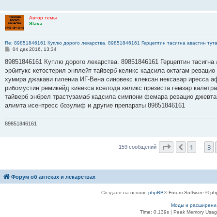
Автор темы
Slava
Re: 89851846161 Куплю дорого лекарства. 89851846161 Герцептин тасигна авастин тут
С
04 дек 2016, 13:34
о
о
89851846161 Куплю дорого лекарства. 89851846161 Герцептин тасигна 
б
эрбитукс кетостерил энплейт тайверб келикс кадсила октагам ревацио
щ
е
хумира джакави гилениа ИГ-Вена синовекс клексан нексавар иресса а
н
рибомустин ремикейд кивекса кселода келикс презиста гемзар калетр
и
е
тайверб энбрел трастузамаб кадсила симпони фемара ревацио джевта
алимта исентресс бозулиф и другие препараты 89851846161
89851846161
Страница
5
и
1
3
Пред.
159 сообщений
…
Форум об аптеках и лекарствах
Создано на основе
phpBB
® Forum Software © ph
Моды и расширени
Time: 0.139s
| Peak Memory Usage