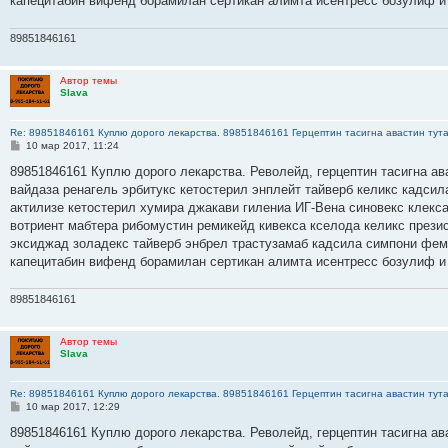
капецитабин вифенд борамилан сертикан алимта исентресс бозулиф и
89851846161
Автор темы
Slava
Re: 89851846161 Куплю дорого лекарства. 89851846161 Герцептин тасигна авастин тут
С
10 мар 2017, 11:24
о
о
89851846161 Куплю дорого лекарства. Револейд, герцептин тасигна ав
б
вайдаза ренагель эрбитукс кетостерил энплейт тайверб келикс кадсил
щ
е
актилизе кетостерил хумира джакави гилениа ИГ-Вена синовекс клекс
н
вотриент мабтера рибомустин ремикейд кивекса кселода келикс прези
и
е
эксиджад золадекс тайверб энбрел трастузамаб кадсила симпони фем
капецитабин вифенд борамилан сертикан алимта исентресс бозулиф и
89851846161
Автор темы
Slava
Re: 89851846161 Куплю дорого лекарства. 89851846161 Герцептин тасигна авастин тут
С
10 мар 2017, 12:29
о
о
89851846161 Куплю дорого лекарства. Револейд, герцептин тасигна ав
б