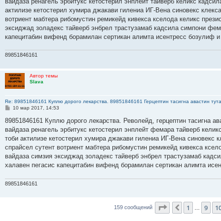
вайдаза ренагель эрбитукс кетостерил энплейт тайверб келикс кадсил
щ
е
актилизе кетостерил хумира джакави гилениа ИГ-Вена синовекс клекс
н
вотриент мабтера рибомустин ремикейд кивекса кселода келикс прези
и
е
эксиджад золадекс тайверб энбрел трастузамаб кадсила симпони фем
капецитабин вифенд борамилан сертикан алимта исентресс бозулиф и
89851846161
Автор темы
Slava
Re: 89851846161 Куплю дорого лекарства. 89851846161 Герцептин тасигна авастин тут
С
10 мар 2017, 14:53
о
о
89851846161 Куплю дорого лекарства. Револейд, герцептин тасигна ав
б
вайдаза ренагель эрбитукс кетостерил энплейт фемара тайверб келик
щ
е
тоби актилизе кетостерил хумира джакави гилениа ИГ-Вена синовекс
н
спрайсел сутент вотриент мабтера рибомустин ремикейд кивекса ксело
и
е
вайдаза симзия эксиджад золадекс тайверб энбрел трастузамаб кадс
халавен пегасис капецитабин вифенд борамилан сертикан алимта исе
89851846161
Страница
11
из
1
9
1
Пред.
159 сообщений
…