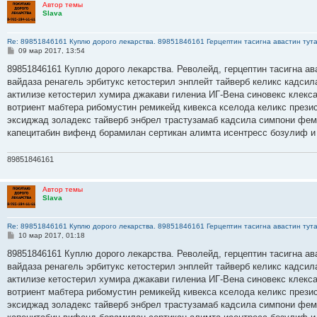
Автор темы
Slava
Re: 89851846161 Куплю дорого лекарства. 89851846161 Герцептин тасигна авастин тут
С
09 мар 2017, 13:54
о
о
89851846161 Куплю дорого лекарства. Револейд, герцептин тасигна ав
б
вайдаза ренагель эрбитукс кетостерил энплейт тайверб келикс кадсил
щ
е
актилизе кетостерил хумира джакави гилениа ИГ-Вена синовекс клекс
н
вотриент мабтера рибомустин ремикейд кивекса кселода келикс прези
и
е
эксиджад золадекс тайверб энбрел трастузамаб кадсила симпони фем
капецитабин вифенд борамилан сертикан алимта исентресс бозулиф и
89851846161
Автор темы
Slava
Re: 89851846161 Куплю дорого лекарства. 89851846161 Герцептин тасигна авастин тут
С
10 мар 2017, 01:18
о
о
89851846161 Куплю дорого лекарства. Револейд, герцептин тасигна ав
б
вайдаза ренагель эрбитукс кетостерил энплейт тайверб келикс кадсил
щ
е
актилизе кетостерил хумира джакави гилениа ИГ-Вена синовекс клекс
н
вотриент мабтера рибомустин ремикейд кивекса кселода келикс прези
и
е
эксиджад золадекс тайверб энбрел трастузамаб кадсила симпони фем