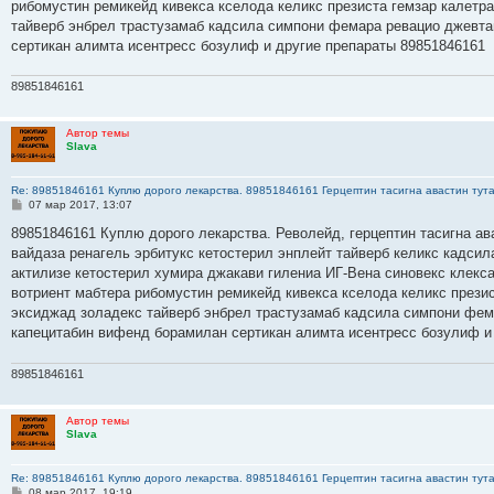
рибомустин ремикейд кивекса кселода келикс презиста гемзар калетр
и
е
тайверб энбрел трастузамаб кадсила симпони фемара ревацио джевта
сертикан алимта исентресс бозулиф и другие препараты 89851846161
89851846161
Автор темы
Slava
Re: 89851846161 Куплю дорого лекарства. 89851846161 Герцептин тасигна авастин тут
С
07 мар 2017, 13:07
о
о
89851846161 Куплю дорого лекарства. Револейд, герцептин тасигна ав
б
вайдаза ренагель эрбитукс кетостерил энплейт тайверб келикс кадсил
щ
е
актилизе кетостерил хумира джакави гилениа ИГ-Вена синовекс клекс
н
вотриент мабтера рибомустин ремикейд кивекса кселода келикс прези
и
е
эксиджад золадекс тайверб энбрел трастузамаб кадсила симпони фем
капецитабин вифенд борамилан сертикан алимта исентресс бозулиф и
89851846161
Автор темы
Slava
Re: 89851846161 Куплю дорого лекарства. 89851846161 Герцептин тасигна авастин тут
С
08 мар 2017, 19:19