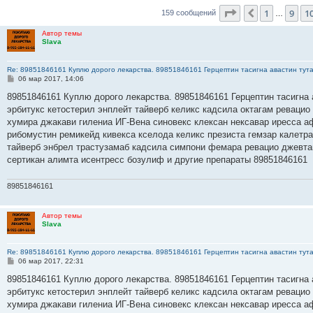
Страница
11
из
1
9
1
Пред.
159 сообщений
…
Автор темы
Slava
Re: 89851846161 Куплю дорого лекарства. 89851846161 Герцептин тасигна авастин тут
С
06 мар 2017, 14:06
о
о
89851846161 Куплю дорого лекарства. 89851846161 Герцептин тасигна 
б
эрбитукс кетостерил энплейт тайверб келикс кадсила октагам ревацио
щ
е
хумира джакави гилениа ИГ-Вена синовекс клексан нексавар иресса а
н
рибомустин ремикейд кивекса кселода келикс презиста гемзар калетр
и
е
тайверб энбрел трастузамаб кадсила симпони фемара ревацио джевта
сертикан алимта исентресс бозулиф и другие препараты 89851846161
89851846161
Автор темы
Slava
Re: 89851846161 Куплю дорого лекарства. 89851846161 Герцептин тасигна авастин тут
С
06 мар 2017, 22:31
о
о
89851846161 Куплю дорого лекарства. 89851846161 Герцептин тасигна 
б
эрбитукс кетостерил энплейт тайверб келикс кадсила октагам ревацио
щ
е
хумира джакави гилениа ИГ-Вена синовекс клексан нексавар иресса а
н