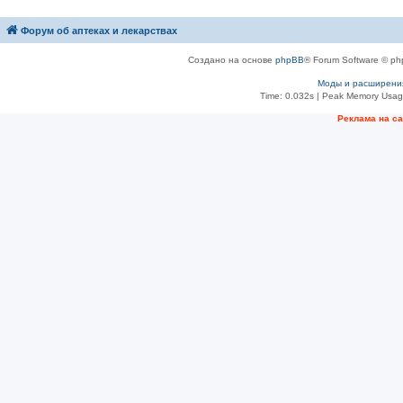
Форум об аптеках и лекарствах
Создано на основе
phpBB
® Forum Software © ph
Моды и расширени
Time: 0.032s
| Peak Memory Usage
Рeклама на с