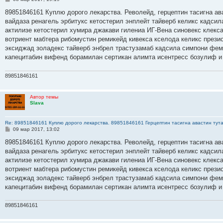
о
о
89851846161 Куплю дорого лекарства. Револейд, герцептин тасигна ав
б
вайдаза ренагель эрбитукс кетостерил энплейт тайверб келикс кадсил
щ
е
актилизе кетостерил хумира джакави гилениа ИГ-Вена синовекс клекс
н
вотриент мабтера рибомустин ремикейд кивекса кселода келикс прези
и
е
эксиджад золадекс тайверб энбрел трастузамаб кадсила симпони фем
капецитабин вифенд борамилан сертикан алимта исентресс бозулиф и
89851846161
Автор темы
Slava
Re: 89851846161 Куплю дорого лекарства. 89851846161 Герцептин тасигна авастин тут
С
09 мар 2017, 13:02
о
о
89851846161 Куплю дорого лекарства. Револейд, герцептин тасигна ав
б
вайдаза ренагель эрбитукс кетостерил энплейт тайверб келикс кадсил
щ
е
актилизе кетостерил хумира джакави гилениа ИГ-Вена синовекс клекс
н
вотриент мабтера рибомустин ремикейд кивекса кселода келикс прези
и
е
эксиджад золадекс тайверб энбрел трастузамаб кадсила симпони фем
капецитабин вифенд борамилан сертикан алимта исентресс бозулиф и
89851846161